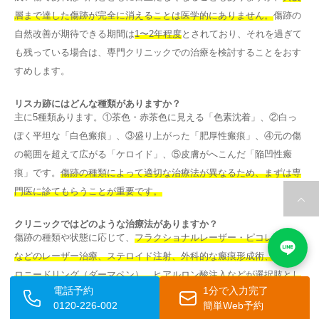
層まで達した傷跡が完全に消えることは医学的にありません。
傷跡の
自然改善が期待できる期間は
1〜2年程度
とされており、それを過ぎて
も残っている場合は、専門クリニックでの治療を検討することをおす
すめします。
リスカ跡にはどんな種類がありますか？
主に5種類あります。①茶色・赤茶色に見える「色素沈着」、②白っ
ぽく平坦な「白色瘢痕」、③盛り上がった「肥厚性瘢痕」、④元の傷
の範囲を超えて広がる「ケロイド」、⑤皮膚がへこんだ「陥凹性瘢
痕」です。
傷跡の種類によって適切な治療法が異なるため、まずは専
門医に診てもらうことが重要です。
クリニックではどのような治療法がありますか？
傷跡の種類や状態に応じて、
フラクショナルレーザー・ピコレーザー
などのレーザー治療、ステロイド注射、外科的な瘢痕形成術、マイク
ロニードリング（ダーマペン）、ヒアルロン酸注入などが選択肢とし
電話予約
1分で入力完了
てあります。
アイシークリニックでは、カウンセリングで傷跡の状態
0120-226-002
簡単Web予約
を丁寧に確認したうえで最適な治療法をご提案しています。