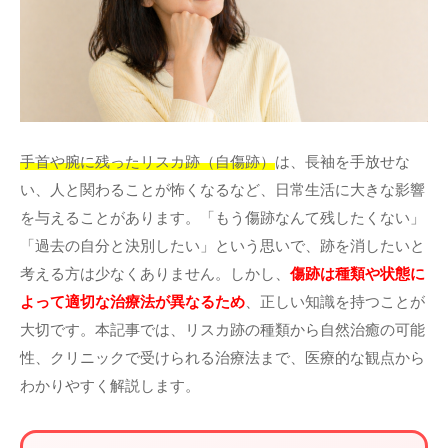
その他
言語
简体中文
한국어
日本語
Español
手首や腕に残ったリスカ跡（自傷跡）
は、長袖を手放せな
English
い、人と関わることが怖くなるなど、日常生活に大きな影響
を与えることがあります。「もう傷跡なんて残したくない」
「過去の自分と決別したい」という思いで、跡を消したいと
考える方は少なくありません。しかし、
傷跡は種類や状態に
よって適切な治療法が異なるため
、正しい知識を持つことが
大切です。本記事では、リスカ跡の種類から自然治癒の可能
性、クリニックで受けられる治療法まで、医療的な観点から
わかりやすく解説します。