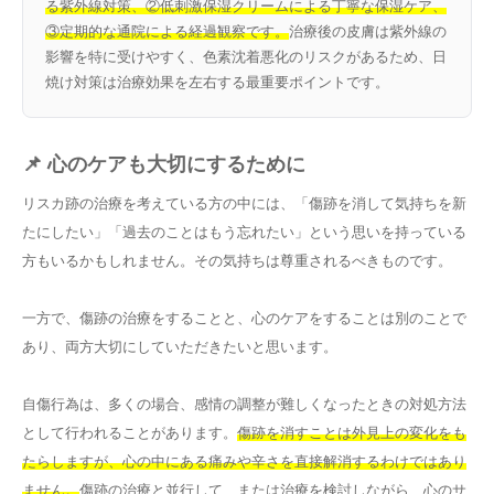
る紫外線対策、②低刺激保湿クリームによる丁寧な保湿ケア、
③定期的な通院による経過観察です。
治療後の皮膚は紫外線の
影響を特に受けやすく、色素沈着悪化のリスクがあるため、日
焼け対策は治療効果を左右する最重要ポイントです。
📌 心のケアも大切にするために
リスカ跡の治療を考えている方の中には、「傷跡を消して気持ちを新
たにしたい」「過去のことはもう忘れたい」という思いを持っている
方もいるかもしれません。その気持ちは尊重されるべきものです。
一方で、傷跡の治療をすることと、心のケアをすることは別のことで
あり、両方大切にしていただきたいと思います。
自傷行為は、多くの場合、感情の調整が難しくなったときの対処方法
として行われることがあります。
傷跡を消すことは外見上の変化をも
たらしますが、心の中にある痛みや辛さを直接解消するわけではあり
ません。
傷跡の治療と並行して、または治療を検討しながら、心のサ