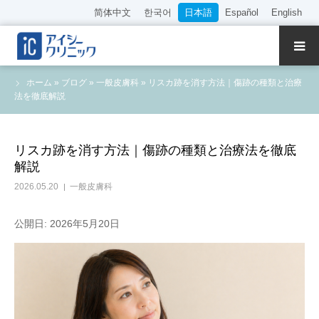
简体中文
한국어
日本語
Español
English
クリニック紹介
ホーム
»
ブログ
»
一般皮膚科
»
リスカ跡を消す方法｜傷跡の種類と治療
法を徹底解説
診療内容
院長・医師の紹介
リスカ跡を消す方法｜傷跡の種類と治療法を徹底
解説
WEB予約
2026.05.20
一般皮膚科
料金表
公開日: 2026年5月20日
アクセス
採用情報