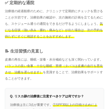
✅ 定期的な通院
治療後の経過観察のために、クリニックで定期的にチェックを受ける
ことが大切です。治療効果の確認や、次の施術の計画を立てるために
も、スケジュール通りの通院をできるだけ守るようにしましょう。
気
になる症状（強い赤み・腫れ・痛みなど）が出た場合は、次の予約を
待たずにすぐに相談することをおすすめします。
📝 生活習慣の見直し
皮膚の再生には、睡眠・栄養・水分補給なども深く関わっています。
バランスの良い食事・十分な睡眠・禁煙（タバコは皮膚の血行を悪化
させ、治癒を遅らせます）
を意識することで、治療効果をサポートす
ることができます。
Q. リスカ跡の治療後に注意すべきケアは何ですか？
治療後は主に3点が重要です。
①SPF30以上の日焼け止めによ