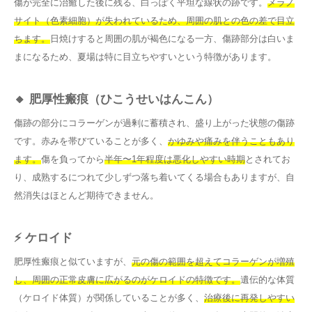
傷が完全に治癒した後に残る、白っぽく平坦な線状の跡です。
メラノ
サイト（色素細胞）が失われているため、周囲の肌との色の差で目立
ちます。
日焼けすると周囲の肌が褐色になる一方、傷跡部分は白いま
まになるため、夏場は特に目立ちやすいという特徴があります。
🔸 肥厚性瘢痕（ひこうせいはんこん）
傷跡の部分にコラーゲンが過剰に蓄積され、盛り上がった状態の傷跡
です。赤みを帯びていることが多く、
かゆみや痛みを伴うこともあり
ます。
傷を負ってから
半年〜1年程度は悪化しやすい時期
とされてお
り、成熟するにつれて少しずつ落ち着いてくる場合もありますが、自
然消失はほとんど期待できません。
⚡ ケロイド
肥厚性瘢痕と似ていますが、
元の傷の範囲を超えてコラーゲンが増殖
し、周囲の正常皮膚に広がるのがケロイドの特徴です。
遺伝的な体質
（ケロイド体質）が関係していることが多く、
治療後に再発しやすい