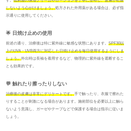
す。
低刺激の保湿クリームやローションを丁寧に塗布し、皮膚が乾燥
しないよう心がけましょう。
処方された外用薬がある場合は、必ず指
示通りに使用してください。
🌟 日焼け止めの使用
前述の通り、治療後は特に紫外線に敏感な状態にあります。
SPF30以
上のUVA・UVB両方に対応した日焼け止めを毎日使用するようにしま
しょう。
外出時は長袖を着用するなど、物理的に紫外線を遮断するこ
とも効果的です。
💬 触れたり擦ったりしない
治療後の皮膚は非常にデリケートです。
手で触ったり、衣服で擦れた
りすることが刺激になる場合があります。施術部位を必要以上に触ら
ないよう意識し、ガーゼやテープなどで保護する場合は指示に従いま
しょう。