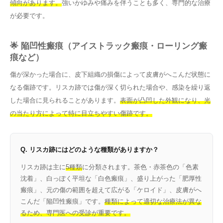
傾向があります。
強いかゆみや痛みを伴うことも多く、専門的な治療
が必要です。
🌟 陥凹性瘢痕（アイストラック瘢痕・ローリング瘢
痕など）
傷が深かった場合に、皮下組織の損傷によって皮膚がへこんだ状態に
なる傷跡です。リスカ跡では傷が深く切られた場合や、感染を繰り返
した場合に見られることがあります。
表面が凸凹した外観になり、光
の当たり方によって特に目立ちやすい傷跡です。
Q. リスカ跡にはどのような種類がありますか？
リスカ跡は主に
5種類
に分類されます。茶色・赤茶色の「色素
沈着」、白っぽく平坦な「白色瘢痕」、盛り上がった「肥厚性
瘢痕」、元の傷の範囲を超えて広がる「ケロイド」、皮膚がへ
こんだ「陥凹性瘢痕」です。
種類によって適切な治療法が異な
るため、専門医への受診が重要です。