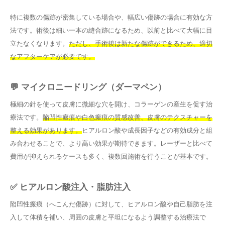
特に複数の傷跡が密集している場合や、幅広い傷跡の場合に有効な方
法です。術後は細い一本の縫合跡になるため、以前と比べて大幅に目
立たなくなります。
ただし、手術後は新たな傷跡ができるため、適切
なアフターケアが必要です。
💬 マイクロニードリング（ダーマペン）
極細の針を使って皮膚に微細な穴を開け、コラーゲンの産生を促す治
療法です。
陥凹性瘢痕や白色瘢痕の質感改善、皮膚のテクスチャーを
整える効果があります。
ヒアルロン酸や成長因子などの有効成分と組
み合わせることで、より高い効果が期待できます。レーザーと比べて
費用が抑えられるケースも多く、複数回施術を行うことが基本です。
✅ ヒアルロン酸注入・脂肪注入
陥凹性瘢痕（へこんだ傷跡）に対して、ヒアルロン酸や自己脂肪を注
入して体積を補い、周囲の皮膚と平坦になるよう調整する治療法で