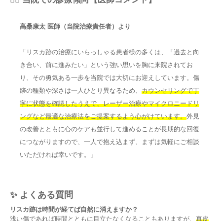
高桑康太 医師（当院治療責任者）より
「リスカ跡の治療にいらっしゃる患者様の多くは、「過去と向
き合い、前に進みたい」という強い思いを胸に来院されてお
り、その勇気ある一歩を当院では大切にお迎えしています。傷
跡の種類や深さは一人ひとり異なるため、
カウンセリングで丁
寧に状態を確認したうえで、レーザー治療やマイクロニードリ
ングなど最適な治療法をご提案するよう心がけています。
外見
の改善とともに心のケアも並行して進めることが長期的な回復
につながりますので、一人で抱え込まず、まずは気軽にご相談
いただければ幸いです。」
✨ よくある質問
リスカ跡は時間が経てば自然に消えますか？
浅い傷であれば時間とともに目立たなくなることもありますが、
真皮