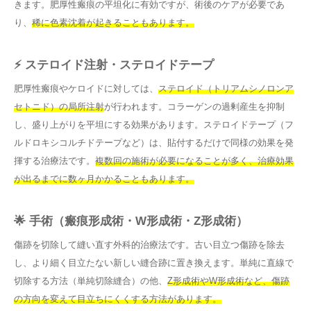
きます。肥厚性瘢痕の平坦化に有効ですが、術後のケアが必要であ
り、
稀に色素沈着が起きることもあります。
⚡ ステロイド注射・ステロイドテープ
肥厚性瘢痕やケロイドに対しては、
ステロイド（トリアムシノロンア
セトニド）の局所注射
が行われます。コラーゲンの過剰産生を抑制
し、盛り上がりを平坦にする効果があります。ステロイドテープ（フ
ルドロキシコルチドテープなど）は、貼付するだけで同様の効果を発
揮する治療法です。
複数回の施術が必要になることが多く、治療効果
が出るまでに数ヶ月かかることもあります。
🌟 手術（瘢痕形成術・W形成術・Z形成術）
傷跡を切除して縫い直す外科的治療法です。古い目立つ傷跡を除去
し、より細く目立たない新しい縫合跡に置き換えます。単純に直線で
切除する方法（単純切除縫合）の他、
Z形成術やW形成術など、傷跡
の方向を変えて目立ちにくくする方法があります。