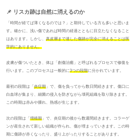
📌 リスカ跡は自然に消えるのか
「時間が経てば薄くなるのでは？」と期待している方も多いと思いま
す。確かに、浅い傷であれば時間の経過とともに目立たなくなること
はあります。しかし、
真皮層まで達した傷跡が完全に消えることは医
学的にありません。
皮膚が傷ついたとき、体は「創傷治癒」と呼ばれるプロセスで修復を
行います。このプロセスは一般的に
3つの段階
に分かれています。
最初の段階は「
炎症期
」で、傷を負ってから数日間続きます。傷口に
白血球が集まり、細菌の侵入を防ぎながら壊死組織を取り除きます。
この時期は赤みや腫れ、熱感が生じます。
次の段階は「
増殖期
」で、炎症期の後から数週間続きます。コラーゲ
ンが産生されて新しい組織が作られ、傷が埋まっていきます。この時
期に傷跡が赤くなったり、盛り上がったりすることがあります。