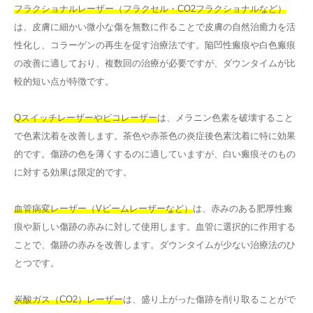
フラクショナルレーザー（フラクセル・CO2フラクショナルなど）
は、皮膚に細かい微小な傷を無数に作ることで皮膚の自然治癒力を活
性化し、コラーゲンの再生を促す治療法です。陥凹性瘢痕や白色瘢痕
の改善に適しており、複数回の治療が必要ですが、ダウンタイムが比
較的短い点が特徴です。
Qスイッチレーザーやピコレーザー
は、メラニン色素を破壊すること
で色素沈着を改善します。茶色や赤茶色の炎症後色素沈着に特に効果
的です。傷跡の色を薄くするのに適していますが、白い瘢痕そのもの
に対する効果は限定的です。
血管病変レーザー（Vビームレーザーなど）
は、赤みのある肥厚性瘢
痕や新しい傷跡の赤みに対して使用します。血管に選択的に作用する
ことで、傷跡の赤みを改善します。ダウンタイムが少ない治療法のひ
とつです。
炭酸ガス（CO2）レーザー
は、盛り上がった傷跡を削り取ることがで