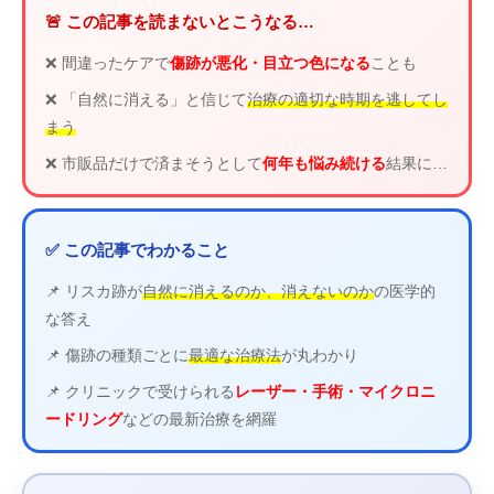
🚨 この記事を読まないとこうなる…
❌ 間違ったケアで
傷跡が悪化・目立つ色になる
ことも
❌ 「自然に消える」と信じて
治療の適切な時期を逃してし
まう
❌ 市販品だけで済まそうとして
何年も悩み続ける
結果に…
✅ この記事でわかること
📌 リスカ跡が
自然に消えるのか、消えないのか
の医学的
な答え
📌 傷跡の種類ごとに
最適な治療法
が丸わかり
📌 クリニックで受けられる
レーザー・手術・マイクロニ
ードリング
などの最新治療を網羅