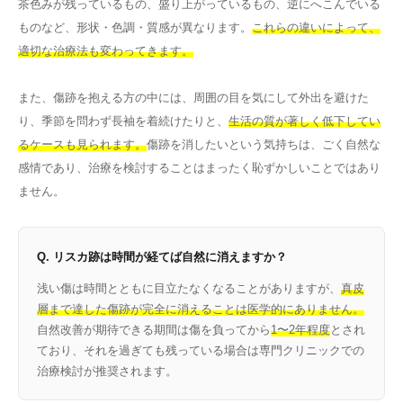
茶色みが残っているもの、盛り上がっているもの、逆にへこんでいる
ものなど、形状・色調・質感が異なります。
これらの違いによって、
適切な治療法も変わってきます。
また、傷跡を抱える方の中には、周囲の目を気にして外出を避けた
り、季節を問わず長袖を着続けたりと、
生活の質が著しく低下してい
るケースも見られます。
傷跡を消したいという気持ちは、ごく自然な
感情であり、治療を検討することはまったく恥ずかしいことではあり
ません。
Q. リスカ跡は時間が経てば自然に消えますか？
浅い傷は時間とともに目立たなくなることがありますが、
真皮
層まで達した傷跡が完全に消えることは医学的にありません。
自然改善が期待できる期間は傷を負ってから
1〜2年程度
とされ
ており、それを過ぎても残っている場合は専門クリニックでの
治療検討が推奨されます。