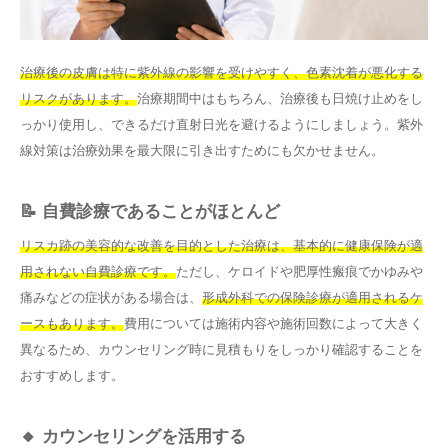
治療後の皮膚は特に紫外線の影響を受けやすく、色素沈着が悪化する
リスクがあります。
治療期間中はもちろん、治療後も日焼け止めをし
っかり使用し、できるだけ直射日光を避けるようにしましょう。紫外
線対策は治療効果を最大限に引き出すためにも欠かせません。
📝 自費診療であることがほとんど
リスカ跡の美容的な改善を目的とした治療は、基本的に健康保険が適
用されない自費診療です。
ただし、ケロイドや肥厚性瘢痕でかゆみや
痛みなどの症状がある場合は、
形成外科での保険診療が適用されるケ
ースもあります。
費用については施術内容や施術回数によって大きく
異なるため、カウンセリング時に見積もりをしっかり確認することを
おすすめします。
🔸 カウンセリングを活用する