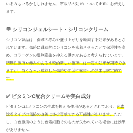
いる方もいるかもしれません。市販品の効果について正直にお伝えし
ます。
💬 シリコンジェルシート・シリコンクリーム
シリコン製品は、傷跡の赤みや盛り上がりを軽減する効果があるとさ
れています。傷跡に継続的にシリコンを密着させることで保湿性を高
め、コラーゲンの過剰産生を抑える働きがあると考えられています。
肥厚性瘢痕や赤みのある比較的新しい傷跡には一定の効果が期待でき
ますが、白くなった成熟した傷跡や陥凹性瘢痕への効果は限定的で
す。
✅ ビタミンC配合クリームや美白成分
ビタミンCはメラニンの生成を抑える作用があるとされており、
色素
沈着タイプの傷跡の改善に多少貢献できる可能性があります。
ただ
し、白色瘢痕のように色素細胞そのものが失われている場合には効果
がありません。