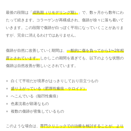
最後の段階は「
成熟期（リモデリング期）
」で、数ヶ月から数年にわ
たって続きます。コラーゲンが再構成され、傷跡が徐々に落ち着いて
いきます。この段階で傷跡が白っぽく平坦になっていくことがありま
すが、完全に消えるわけではありません。
傷跡が自然に改善していく期間は、
一般的に傷を負ってから1〜2年程
度とされています。
しかしこの期間を過ぎても、以下のような状態の
傷跡は自然改善が難しいとされています。
白くて平坦だが境界がはっきりしており目立つもの
盛り上がっている（肥厚性瘢痕・ケロイド）
へこんでいる（陥凹性瘢痕）
色素沈着が顕著なもの
複数の傷跡が密集しているもの
このような場合は、
専門クリニックでの治療を検討することが、より