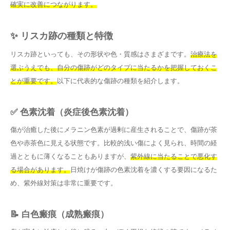
確実に改善につながります。
✨ リスカ跡の種類と特徴
リスカ跡といっても、その形状や色・質感はさまざまです。
治療法を
選ぶうえでも、自分の傷跡がどのタイプに当たるかを把握しておくこ
とが重要です。
以下に代表的な傷跡の種類を紹介します。
✅ 色素沈着（炎症後色素沈着）
傷が治癒した後にメラニン色素が過剰に産生されることで、傷跡が茶
色や赤茶色に見える状態です。比較的浅い傷によく見られ、時間の経
過とともに薄くなることもありますが、
紫外線に当たることで悪化す
る場合があります。
日焼けが傷跡の色素沈着を濃くする要因になるた
め、紫外線対策は非常に重要です。
📝 白色瘢痕（成熟瘢痕）