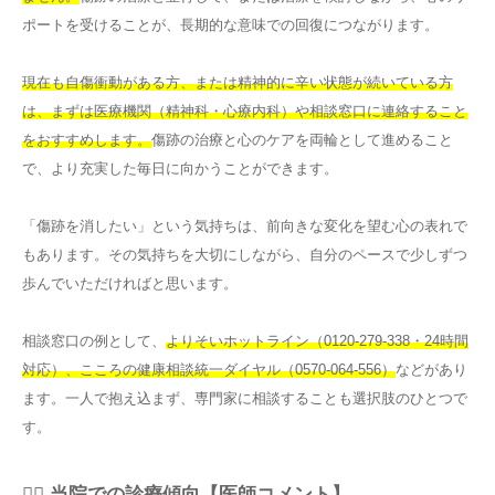
ポートを受けることが、長期的な意味での回復につながります。
現在も自傷衝動がある方、または精神的に辛い状態が続いている方
は、まずは医療機関（精神科・心療内科）や相談窓口に連絡すること
をおすすめします。
傷跡の治療と心のケアを両輪として進めること
で、より充実した毎日に向かうことができます。
「傷跡を消したい」という気持ちは、前向きな変化を望む心の表れで
もあります。その気持ちを大切にしながら、自分のペースで少しずつ
歩んでいただければと思います。
相談窓口の例として、
よりそいホットライン（0120-279-338・24時間
対応）、こころの健康相談統一ダイヤル（0570-064-556）
などがあり
ます。一人で抱え込まず、専門家に相談することも選択肢のひとつで
す。
👨‍⚕️ 当院での診療傾向【医師コメント】