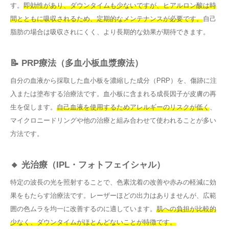
す。
即効性があり、ダウンタイムも少ないですが、ヒアルロン酸は時
間とともに吸収されるため、定期的なメンテナンスが必要です。
自己
脂肪の場合は吸収されにくく、より長期的な効果が期待できます。
📝 PRP療法（多血小板血漿療法）
自分の血液から採取した血小板を濃縮した成分（PRP）を、傷跡に注
入または塗布する治療法です。血小板に含まれる成長因子が皮膚の再
生を促します。
自己血液を使用するためアレルギーのリスクが低く
、
マイクロニードリングや他の治療と組み合わせて使われることが多い
方法です。
🔸 光治療（IPL・フォトフェイシャル）
特定の波長の光を照射することで、色素沈着の改善や赤みの軽減に効
果をもたらす治療法です。レーザーほどの出力はありませんが、広範
囲の色ムラを均一に改善するのに適しています。
肌への負担が比較的
少なく、ダウンタイムがほとんどないことが特徴です。