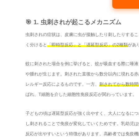
🎯 1. 虫刺されが起こるメカニズム
虫刺されの症状は、皮膚に虫が接触したり刺したりするこ
く分けると
「即時型反応」と「遅延型反応」の2種類
があ
蚊に刺された場合を例に挙げると、蚊が吸血する際に唾液
や腫れが生じます。刺された直後から数分以内に現れる赤
レルギー反応によるものです。一方、
刺されてから数時間
ばれ、T細胞を介した細胞性免疫反応が関わっています。
子どもの頃は遅延型反応が強く出やすく、大人になるにつ
し刺されることで免疫が変化していくためです。乳幼児は
反応が出やすいという特徴があります。高齢者では免疫機