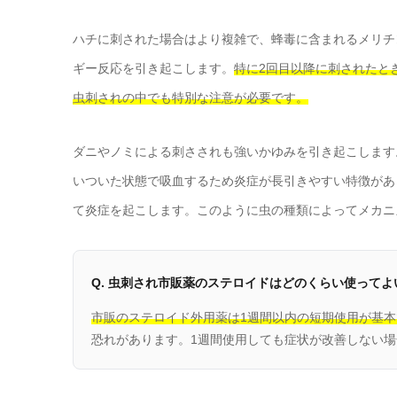
ハチに刺された場合はより複雑で、蜂毒に含まれるメリチ
ギー反応を引き起こします。
特に2回目以降に刺されたと
虫刺されの中でも特別な注意が必要です。
ダニやノミによる刺さされも強いかゆみを引き起こします
いついた状態で吸血するため炎症が長引きやすい特徴があ
て炎症を起こします。このように虫の種類によってメカニ
Q. 虫刺され市販薬のステロイドはどのくらい使ってよ
市販のステロイド外用薬は1週間以内の短期使用が基本
恐れがあります。1週間使用しても症状が改善しない場