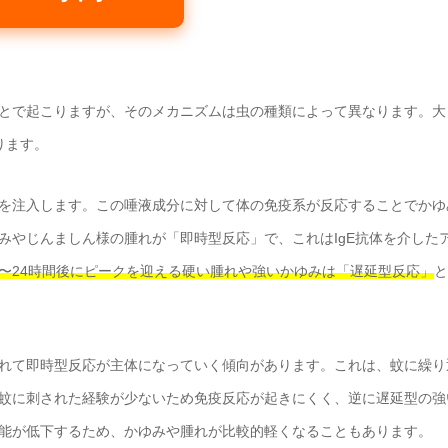
とで起こりますが、そのメカニズムは虫の種類によって異なります。大
ります。
を注入します。この唾液成分に対して体の免疫系が反応することでかゆ
みやじんましん様の腫れが「即時型反応」で、これはIgE抗体を介した
〜24時間後にピークを迎える硬い腫れや強いかゆみは「遅延型反応」
と
れて即時型反応が主体になっていく傾向があります。これは、蚊に繰り
蚊に刺された経験が少ないため免疫反応が起きにくく、逆に遅延型の強
能が低下するため、かゆみや腫れが比較的軽くなることもあります。