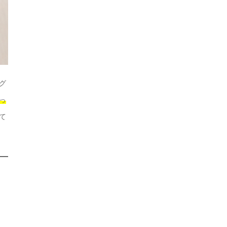
グ
っ
て