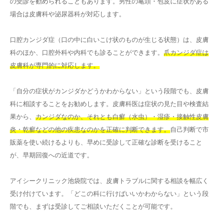
の受診を勧められることもあります。男性の亀頭・包皮に症状がある
場合は皮膚科や泌尿器科が対応します。
口腔カンジダ症（口の中に白いこけ状のものが生じる状態）は、皮膚
科のほか、口腔外科や内科でも診ることができます。
爪カンジダ症は
皮膚科が専門的に対応します。
「自分の症状がカンジダかどうかわからない」という段階でも、皮膚
科に相談することをお勧めします。皮膚科医は症状の見た目や検査結
果から、
カンジダなのか、それとも白癬（水虫）・湿疹・接触性皮膚
炎・乾癬などの他の疾患なのかを正確に判断できます。
自己判断で市
販薬を使い続けるよりも、早めに受診して正確な診断を受けること
が、早期回復への近道です。
アイシークリニック池袋院では、皮膚トラブルに関する相談を幅広く
受け付けています。「どこの科に行けばいいかわからない」という段
階でも、まずは受診してご相談いただくことが可能です。