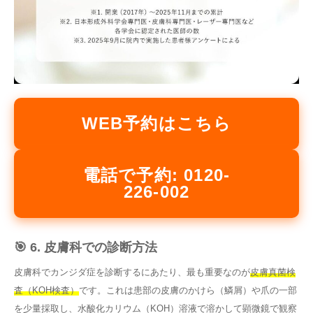
WEB予約はこちら
電話で予約: 0120-
226-002
🎯 6. 皮膚科での診断方法
皮膚科でカンジダ症を診断するにあたり、最も重要なのが
皮膚真菌検
査（KOH検査）
です。これは患部の皮膚のかけら（鱗屑）や爪の一部
を少量採取し、水酸化カリウム（KOH）溶液で溶かして顕微鏡で観察