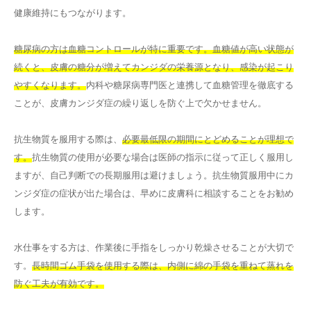
健康維持にもつながります。
糖尿病の方は血糖コントロールが特に重要です。血糖値が高い状態が
続くと、皮膚の糖分が増えてカンジダの栄養源となり、感染が起こり
やすくなります。
内科や糖尿病専門医と連携して血糖管理を徹底する
ことが、皮膚カンジダ症の繰り返しを防ぐ上で欠かせません。
抗生物質を服用する際は、
必要最低限の期間にとどめることが理想で
す。
抗生物質の使用が必要な場合は医師の指示に従って正しく服用し
ますが、自己判断での長期服用は避けましょう。抗生物質服用中にカ
ンジダ症の症状が出た場合は、早めに皮膚科に相談することをお勧め
します。
水仕事をする方は、作業後に手指をしっかり乾燥させることが大切で
す。
長時間ゴム手袋を使用する際は、内側に綿の手袋を重ねて蒸れを
防ぐ工夫が有効です。