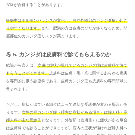
ダ症が合併することがあります。
妊娠中はホルモンバランスが変化し、腟や外陰部のカンジダ症が起こ
りやすくなります。
また、肥満の方は皮膚のひだが多くなるため、間
擦部位のカンジダ症リスクが高まります。
💪 5. カンジダは皮膚科で診てもらえるのか
結論から言えば、
皮膚に症状が現れているカンジダ症は皮膚科で診て
もらうことができます。
皮膚科は皮膚・毛・爪に関するあらゆる疾患
を専門的に扱う診療科であり、皮膚カンジダ症も皮膚科の専門領域に
含まれます。
ただし、症状が出ている部位によって適切な受診先が変わる場合があ
ります。
女性の腟カンジダ症（腟内に症状がある場合）は婦人科・産
婦人科が主な受診先
となります。外陰部（皮膚側）に症状がある場合
は皮膚科でも診ることができますが、腟内の症状が強ければ婦人科へ