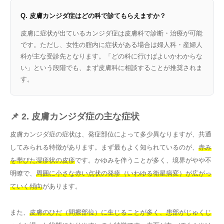
Q. 皮膚カンジダ症はどの科で診てもらえますか？
皮膚に症状が出ているカンジダ症は皮膚科で診断・治療が可能
です。ただし、女性の腟内に症状がある場合は婦人科・産婦人
科が主な受診先となります。「どの科に行けばよいかわからな
い」という段階でも、まず皮膚科に相談することが推奨されま
す。
📌 2. 皮膚カンジダ症の主な症状
皮膚カンジダ症の症状は、発症部位によって多少異なりますが、共通
してみられる特徴があります。まず最もよく知られているのが、
赤み
を帯びた湿疹状の皮疹
です。かゆみを伴うことが多く、境界がやや不
明瞭で、
周囲に小さな赤い点状の発疹（いわゆる衛星病変）が広がっ
ていく傾向
があります。
また、
皮膚のひだ（間擦部位）に生じることが多く、患部がじゅくじ