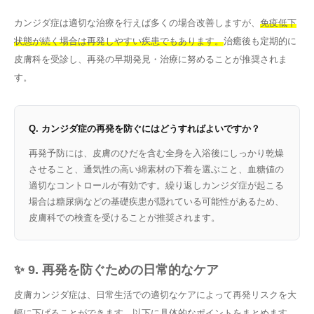
カンジダ症は適切な治療を行えば多くの場合改善しますが、
免疫低下
状態が続く場合は再発しやすい疾患でもあります。
治癒後も定期的に
皮膚科を受診し、再発の早期発見・治療に努めることが推奨されま
す。
Q. カンジダ症の再発を防ぐにはどうすればよいですか？
再発予防には、皮膚のひだを含む全身を入浴後にしっかり乾燥
させること、通気性の高い綿素材の下着を選ぶこと、血糖値の
適切なコントロールが有効です。繰り返しカンジダ症が起こる
場合は糖尿病などの基礎疾患が隠れている可能性があるため、
皮膚科での検査を受けることが推奨されます。
✨ 9. 再発を防ぐための日常的なケア
皮膚カンジダ症は、日常生活での適切なケアによって再発リスクを大
幅に下げることができます。以下に具体的なポイントをまとめます。