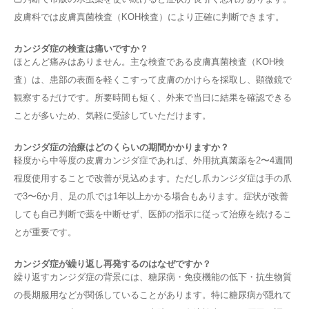
皮膚科では皮膚真菌検査（KOH検査）により正確に判断できます。
カンジダ症の検査は痛いですか？
ほとんど痛みはありません。主な検査である皮膚真菌検査（KOH検
査）は、患部の表面を軽くこすって皮膚のかけらを採取し、顕微鏡で
観察するだけです。所要時間も短く、外来で当日に結果を確認できる
ことが多いため、気軽に受診していただけます。
カンジダ症の治療はどのくらいの期間かかりますか？
軽度から中等度の皮膚カンジダ症であれば、外用抗真菌薬を2〜4週間
程度使用することで改善が見込めます。ただし爪カンジダ症は手の爪
で3〜6か月、足の爪では1年以上かかる場合もあります。症状が改善
しても自己判断で薬を中断せず、医師の指示に従って治療を続けるこ
とが重要です。
カンジダ症が繰り返し再発するのはなぜですか？
繰り返すカンジダ症の背景には、糖尿病・免疫機能の低下・抗生物質
の長期服用などが関係していることがあります。特に糖尿病が隠れて