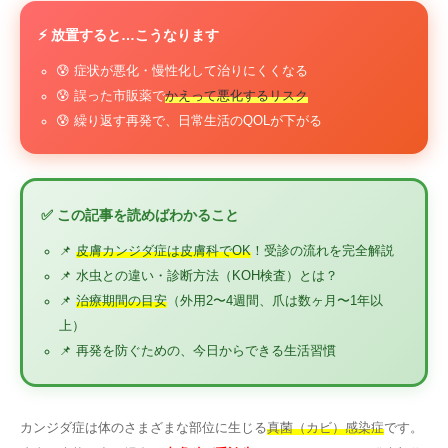
⚡ 放置すると…こうなります
😰 症状が悪化・慢性化して治りにくくなる
😰 誤った市販薬で
かえって悪化するリスク
😰 繰り返す再発で、日常生活のQOLが下がる
✅ この記事を読めばわかること
📌
皮膚カンジダ症は皮膚科でOK
！受診の流れを完全解説
📌 水虫との違い・診断方法（KOH検査）とは？
📌
治療期間の目安
（外用2〜4週間、爪は数ヶ月〜1年以
上）
📌 再発を防ぐための、今日からできる生活習慣
カンジダ症は体のさまざまな部位に生じる
真菌（カビ）感染症
です。