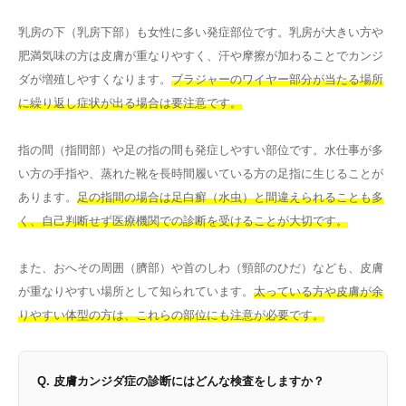
乳房の下（乳房下部）も女性に多い発症部位です。乳房が大きい方や
肥満気味の方は皮膚が重なりやすく、汗や摩擦が加わることでカンジ
ダが増殖しやすくなります。
ブラジャーのワイヤー部分が当たる場所
に繰り返し症状が出る場合は要注意です。
指の間（指間部）や足の指の間も発症しやすい部位です。水仕事が多
い方の手指や、蒸れた靴を長時間履いている方の足指に生じることが
あります。
足の指間の場合は足白癬（水虫）と間違えられることも多
く、自己判断せず医療機関での診断を受けることが大切です。
また、おへその周囲（臍部）や首のしわ（頸部のひだ）なども、皮膚
が重なりやすい場所として知られています。
太っている方や皮膚が余
りやすい体型の方は、これらの部位にも注意が必要です。
Q. 皮膚カンジダ症の診断にはどんな検査をしますか？