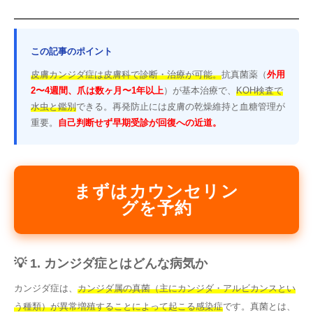
この記事のポイント
皮膚カンジダ症は皮膚科で診断・治療が可能。
抗真菌薬（
外用
2〜4週間、爪は数ヶ月〜1年以上
）が基本治療で、
KOH検査で
水虫と鑑別
できる。再発防止には皮膚の乾燥維持と血糖管理が
重要。
自己判断せず早期受診が回復への近道。
まずはカウンセリン
グを予約
💡 1. カンジダ症とはどんな病気か
カンジダ症は、
カンジダ属の真菌（主にカンジダ・アルビカンスとい
う種類）が異常増殖することによって起こる感染症
です。真菌とは、