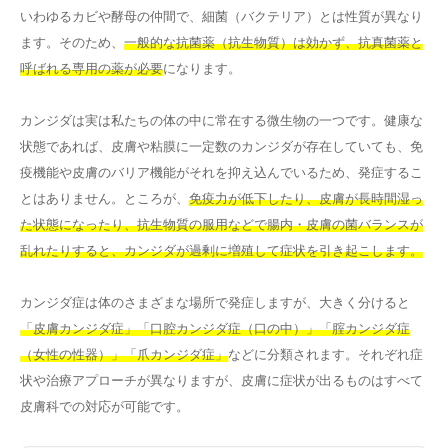
いわゆるカビや酵母の仲間で、細菌（バクテリア）とは性質が異なり
ます。そのため、
一般的な抗菌薬（抗生物質）は効かず、抗真菌薬と
呼ばれる専用の薬が必要
になります。
カンジダは実は私たちの体の中に常在する微生物の一つです。健康な
状態であれば、皮膚や粘膜に一定数のカンジダが存在していても、免
疫機能や皮膚のバリア機能がそれを抑え込んでいるため、発症するこ
とはありません。ところが、
免疫力が低下したり、皮膚が長時間湿っ
た状態になったり、抗生物質の服用などで腸内・皮膚の菌バランスが
乱れたりすると、カンジダが過剰に増殖して症状を引き起こします。
カンジダ症は体のさまざまな場所で発症しますが、大きく分けると
「皮膚カンジダ症」「口腔カンジダ症（口の中）」「腟カンジダ症
（女性の性器）」「爪カンジダ症」
などに分類されます。それぞれ症
状や治療アプローチが異なりますが、皮膚に症状が出るものはすべて
皮膚科での対応が可能です。