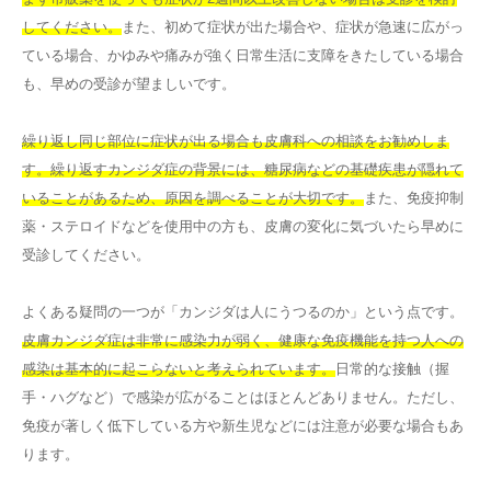
してください。
また、初めて症状が出た場合や、症状が急速に広がっ
ている場合、かゆみや痛みが強く日常生活に支障をきたしている場合
も、早めの受診が望ましいです。
繰り返し同じ部位に症状が出る場合も皮膚科への相談をお勧めしま
す。繰り返すカンジダ症の背景には、糖尿病などの基礎疾患が隠れて
いることがあるため、原因を調べることが大切です。
また、免疫抑制
薬・ステロイドなどを使用中の方も、皮膚の変化に気づいたら早めに
受診してください。
よくある疑問の一つが「カンジダは人にうつるのか」という点です。
皮膚カンジダ症は非常に感染力が弱く、健康な免疫機能を持つ人への
感染は基本的に起こらないと考えられています。
日常的な接触（握
手・ハグなど）で感染が広がることはほとんどありません。ただし、
免疫が著しく低下している方や新生児などには注意が必要な場合もあ
ります。