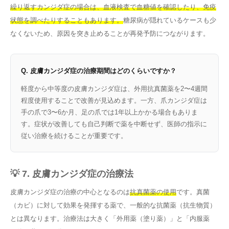
繰り返すカンジダ症の場合は、血液検査で血糖値を確認したり、免疫
状態を調べたりすることもあります。
糖尿病が隠れているケースも少
なくないため、原因を突き止めることが再発予防につながります。
Q. 皮膚カンジダ症の治療期間はどのくらいですか？
軽度から中等度の皮膚カンジダ症は、外用抗真菌薬を2〜4週間
程度使用することで改善が見込めます。一方、爪カンジダ症は
手の爪で3〜6か月、足の爪では1年以上かかる場合もありま
す。症状が改善しても自己判断で薬を中断せず、医師の指示に
従い治療を続けることが重要です。
💡 7. 皮膚カンジダ症の治療法
皮膚カンジダ症の治療の中心となるのは
抗真菌薬の使用
です。真菌
（カビ）に対して効果を発揮する薬で、一般的な抗菌薬（抗生物質）
とは異なります。治療法は大きく「外用薬（塗り薬）」と「内服薬