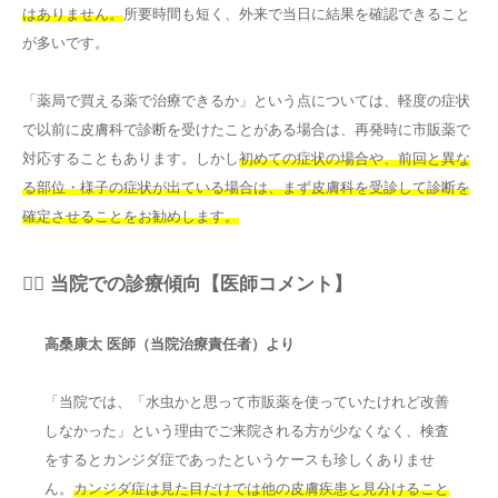
はありません。
所要時間も短く、外来で当日に結果を確認できること
が多いです。
「薬局で買える薬で治療できるか」という点については、軽度の症状
で以前に皮膚科で診断を受けたことがある場合は、再発時に市販薬で
対応することもあります。しかし
初めての症状の場合や、前回と異な
る部位・様子の症状が出ている場合は、まず皮膚科を受診して診断を
確定させることをお勧めします。
👨‍⚕️ 当院での診療傾向【医師コメント】
高桑康太 医師（当院治療責任者）より
「当院では、「水虫かと思って市販薬を使っていたけれど改善
しなかった」という理由でご来院される方が少なくなく、検査
をするとカンジダ症であったというケースも珍しくありませ
ん。
カンジダ症は見た目だけでは他の皮膚疾患と見分けること