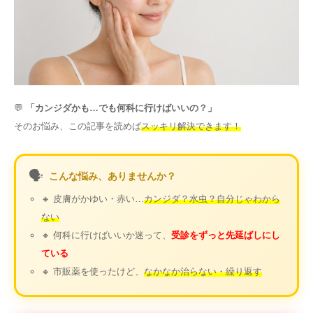
その他
言語
简体中文
한국어
日本語
Español
💬
「カンジダかも…でも何科に行けばいいの？」
English
そのお悩み、この記事を読めば
スッキリ解決できます！
🗣️
こんな悩み、ありませんか？
🔸 皮膚がかゆい・赤い…
カンジダ？水虫？自分じゃわから
ない
🔸 何科に行けばいいか迷って、
受診をずっと先延ばしにし
ている
🔸 市販薬を使ったけど、
なかなか治らない・繰り返す