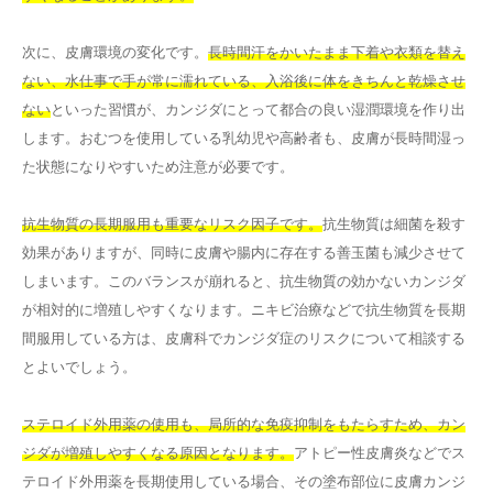
次に、皮膚環境の変化です。
長時間汗をかいたまま下着や衣類を替え
ない、水仕事で手が常に濡れている、入浴後に体をきちんと乾燥させ
ない
といった習慣が、カンジダにとって都合の良い湿潤環境を作り出
します。おむつを使用している乳幼児や高齢者も、皮膚が長時間湿っ
た状態になりやすいため注意が必要です。
抗生物質の長期服用も重要なリスク因子です。
抗生物質は細菌を殺す
効果がありますが、同時に皮膚や腸内に存在する善玉菌も減少させて
しまいます。このバランスが崩れると、抗生物質の効かないカンジダ
が相対的に増殖しやすくなります。ニキビ治療などで抗生物質を長期
間服用している方は、皮膚科でカンジダ症のリスクについて相談する
とよいでしょう。
ステロイド外用薬の使用も、局所的な免疫抑制をもたらすため、カン
ジダが増殖しやすくなる原因となります。
アトピー性皮膚炎などでス
テロイド外用薬を長期使用している場合、その塗布部位に皮膚カンジ