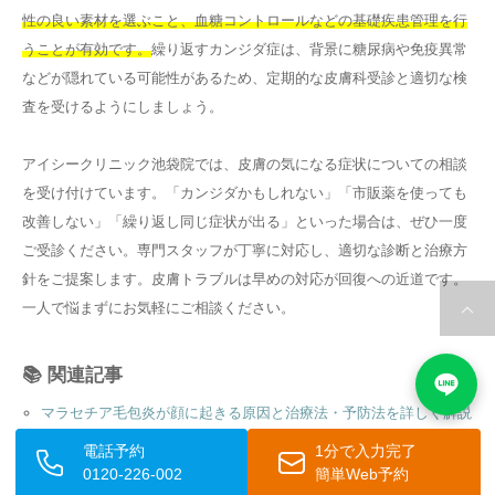
性の良い素材を選ぶこと、血糖コントロールなどの基礎疾患管理を行
うことが有効です。
繰り返すカンジダ症は、背景に糖尿病や免疫異常
などが隠れている可能性があるため、定期的な皮膚科受診と適切な検
査を受けるようにしましょう。
アイシークリニック池袋院では、皮膚の気になる症状についての相談
を受け付けています。「カンジダかもしれない」「市販薬を使っても
改善しない」「繰り返し同じ症状が出る」といった場合は、ぜひ一度
ご受診ください。専門スタッフが丁寧に対応し、適切な診断と治療方
針をご提案します。皮膚トラブルは早めの対応が回復への近道です。
一人で悩まずにお気軽にご相談ください。
📚 関連記事
マラセチア毛包炎が顔に起きる原因と治療法・予防法を詳しく解説
背中のブツブツはカビが原因？症状・治療法・予防法を徹底解説
電話予約
1分で入力完了
主婦湿疹が治らない原因と正しいケア方法を徹底解説
0120-226-002
簡単Web予約