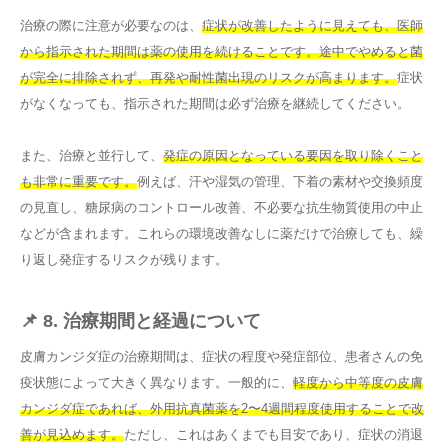
治療の際に注意が必要なのは、
症状が改善したように見えても、医師
から指示された期間は薬の使用を続けることです。途中でやめると菌
が完全に排除されず、再発や耐性菌出現のリスクが高まります。
症状
がなくなっても、指示された期間は必ず治療を継続してください。
また、治療と並行して、
発症の原因となっている要因を取り除くこと
も非常に重要です。
例えば、汗や湿気の管理、下着の素材や交換頻度
の見直し、糖尿病のコントロール改善、不必要な抗生物質使用の中止
などが含まれます。これらの環境改善なしに薬だけで治療しても、繰
り返し発症するリスクが残ります。
📌 8. 治療期間と経過について
皮膚カンジダ症の治療期間は、症状の程度や発症部位、患者さんの免
疫状態によって大きく異なります。一般的に、
軽度から中等度の皮膚
カンジダ症であれば、外用抗真菌薬を2〜4週間程度使用することで改
善が見込めます。
ただし、これはあくまでも目安であり、症状の消退