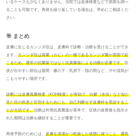
いるケースも少なくありません。当院では血液検査などで原因を調べ
ることも可能です。再発を繰り返している場合は、早めにご相談くだ
さい。
🎯 まとめ
皮膚に生じるカンジダ症は、皮膚科で診断・治療を受けることができ
ます。
カンジダ症は真菌（カビ）の一種であるカンジダ菌が原因で起
こるため、通常の抗菌薬ではなく抗真菌薬による治療が必要です。
症
状が出やすい部位は股間・腋の下・乳房下・指の間など、汗や湿気が
こもりやすい場所です。
診断には皮膚真菌検査（KOH検査）が有効で、白癬（水虫）など似た
見た目の疾患と区別するためにも、自己判断せず皮膚科を受診するこ
とが大切です。
治療は外用抗真菌薬が基本で、症状の改善後も指示さ
れた期間は治療を継続することが重要です。
再発予防のためには、
皮膚を清潔かつ乾燥した状態に保つこと、通気