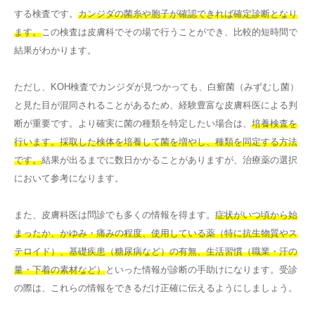
する検査です。
カンジダの菌糸や胞子が確認できれば確定診断となり
ます。
この検査は皮膚科でその場で行うことができ、比較的短時間で
結果がわかります。
ただし、KOH検査でカンジダが見つかっても、白癬菌（みずむし菌）
と見た目が混同されることがあるため、経験豊富な皮膚科医による判
断が重要です。より確実に菌の種類を特定したい場合は、
培養検査を
行います。採取した検体を培養して菌を増やし、種類を同定する方法
です。
結果が出るまでに数日かかることがありますが、治療薬の選択
において参考になります。
また、皮膚科医は問診でも多くの情報を得ます。
症状がいつ頃から始
まったか、かゆみ・痛みの程度、使用している薬（特に抗生物質やス
テロイド）、基礎疾患（糖尿病など）の有無、生活習慣（職業・汗の
量・下着の素材など）
といった情報が診断の手助けになります。受診
の際は、これらの情報をできるだけ正確に伝えるようにしましょう。