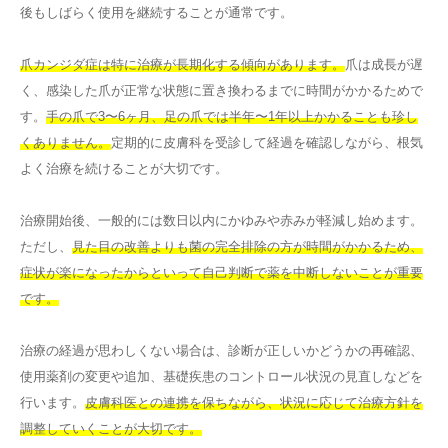
後もしばらく使用を継続することが通常です。
爪カンジダ症は特に治療が長期化する傾向があります。
爪は成長が遅
く、感染した爪が正常な状態に置き換わるまでに時間がかかるためで
す。
手の爪で3〜6ヶ月、足の爪では半年〜1年以上かかることも珍し
くありません。
定期的に皮膚科を受診して経過を確認しながら、根気
よく治療を続けることが大切です。
治療開始後、一般的には数日以内にかゆみや赤みが軽減し始めます。
ただし、
見た目の改善よりも菌の完全排除の方が時間がかかるため、
症状が楽になったからといって自己判断で薬を中断しないことが重要
です。
治療の経過が思わしくない場合は、診断が正しいかどうかの再確認、
使用薬剤の変更や追加、基礎疾患のコントロール状況の見直しなどを
行います。
皮膚科医との連携を保ちながら、状況に応じて治療方針を
調整していくことが大切です。