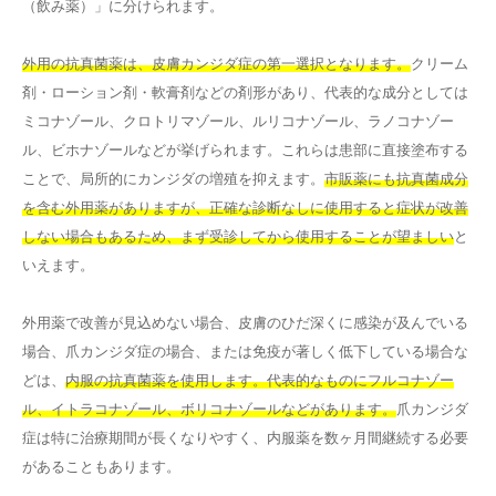
（飲み薬）」に分けられます。
外用の抗真菌薬は、皮膚カンジダ症の第一選択となります。
クリーム
剤・ローション剤・軟膏剤などの剤形があり、代表的な成分としては
ミコナゾール、クロトリマゾール、ルリコナゾール、ラノコナゾー
ル、ビホナゾールなどが挙げられます。これらは患部に直接塗布する
ことで、局所的にカンジダの増殖を抑えます。
市販薬にも抗真菌成分
を含む外用薬がありますが、正確な診断なしに使用すると症状が改善
しない場合もあるため、まず受診してから使用することが望ましい
と
いえます。
外用薬で改善が見込めない場合、皮膚のひだ深くに感染が及んでいる
場合、爪カンジダ症の場合、または免疫が著しく低下している場合な
どは、
内服の抗真菌薬を使用します。代表的なものにフルコナゾー
ル、イトラコナゾール、ボリコナゾールなどがあります。
爪カンジダ
症は特に治療期間が長くなりやすく、内服薬を数ヶ月間継続する必要
があることもあります。