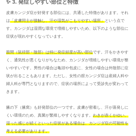
✨ 3. 発症しやすい部位と特徴
皮膚カンジダ症が好発する部位には、共通した特徴があります。それ
は
「皮膚同士が接触し、汗や湿気がこもりやすい場所」
という点で
す。カンジダは湿潤な環境で増殖しやすいため、以下のような部位に
症状が現れやすくなっています。
股間（鼠径部・陰部）は特に発症頻度が高い部位
です。汗をかきやす
く、通気性が悪くなりがちなため、カンジダが増殖しやすい環境が整
いやすいです。男性の場合は亀頭や包皮に、女性の場合は外陰部に症
状が出ることもあります。ただし、女性の腟カンジダ症は産婦人科や
婦人科が専門となりますので、症状の場所によって受診先が変わって
きます。
腋の下（腋窩）も好発部位の一つです。皮膚が密着し、汗が蒸発しに
くい環境のため、真菌が繁殖しやすくなります。
わきが赤くかゆい、
湿った感じが続くといった症状がある場合は、カンジダ症の可能性を
考える必要があります。