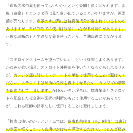
「市販の水虫薬を使ってもいいか」という疑問も多く聞かれます。水
虫（白癬）とカンジダ症は見た目が似ていることがありますが、原因
菌が異なります。
市販の水虫薬には抗真菌成分が含まれているものが
ありますが、自己判断での使用は誤診につながる可能性があります。
正確な診断のもとで適切な薬を使うことが、早期回復につながりま
す。
「ステロイドクリームを塗っていいか」という疑問もよくあります。
かゆみが強い場合、ステロイド外用薬を使いたくなるかもしれません
が、
カンジダ症に対してステロイドを単独で使用することは避けてく
ださい。ステロイドは局所の免疫を低下させるため、カンジダの増殖
を促進させてしまいます。
かゆみが強い場合は、抗真菌薬とステロイ
ドを配合した複合剤を医師の判断のもとで使用することがあります
が、これも医師の指示なしに使用することは避けましょう。
「検査は痛いのか」という点では、
皮膚真菌検査（KOH検査）は患部
の表面を軽くこすって皮膚のかけらを採取するだけで、ほとんど痛み