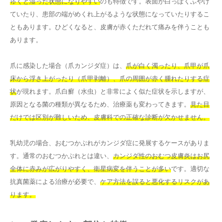
ゅくと湿った状態になりやすい
のも特徴です。表面が白っぽくふやけ
ていたり、患部の端がめくれ上がるような状態になっていたりするこ
ともあります。ひどくなると、皮膚が赤くただれて痛みを伴うことも
あります。
爪に感染した場合（爪カンジダ症）は、
爪が白く濁ったり、爪甲が爪
床から浮き上がったり（爪甲剥離）、爪の周囲が赤く腫れたりする症
状
が現れます。爪白癬（水虫）と非常によく似た症状を示しますが、
原因となる菌の種類が異なるため、治療薬も変わってきます。
見た目
だけでは区別が難しいため、皮膚科での正確な診断が欠かせません。
乳幼児の場合、おむつかぶれがカンジダ症に発展するケースがありま
す。通常のおむつかぶれとは違い、
カンジダ性のおむつ皮膚炎はお尻
全体に赤みが広がりやすく、衛星病変を伴うことが多い
です。適切な
抗真菌薬による治療が必要で、
ケア方法を誤ると悪化するリスクがあ
ります。