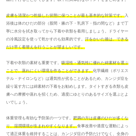
皮膚を清潔かつ乾燥した状態に保つことが最も基本的な対策です。
入
浴後は体のひだの部分（股間・腋の下・乳房下・指の間など）まで丁
寧に水分を拭き取ってから下着や衣類を着用しましょう。ドライヤー
の冷風設定を使って乾かすのも効果的です。
汗をかいた後は、できる
だけ早く着替えを行うことが望ましいです。
下着や衣類の素材も重要です。
吸湿性・通気性に優れた綿素材を選ぶ
ことで、蒸れにくい環境を作ることができます。
化学繊維（ポリエス
テル・ナイロンなど）は通気性が劣ることがあるため、カンジダ症を
繰り返す方には綿素材の下着をお勧めします。タイトすぎる衣類も皮
膚への摩擦や蒸れを招くため、適度にゆとりのあるサイズを選ぶとよ
いでしょう。
体重管理も有効な予防策の一つです。
肥満の方は皮膚のひだが多くな
り、湿潤環境が生まれやすくなります。
食事改善や適度な運動によっ
て適正体重を維持することは、カンジダ症の予防だけでなく、全身の