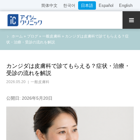
简体中文
한국어
日本語
Español
English
クリニック紹介
ホーム
»
ブログ
»
一般皮膚科
»
カンジダは皮膚科で診てもらえる？症
状・治療・受診の流れを解説
診療内容
院長・医師の紹介
カンジダは皮膚科で診てもらえる？症状・治療・
受診の流れを解説
WEB予約
2026.05.20
一般皮膚科
料金表
公開日: 2026年5月20日
アクセス
採用情報