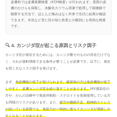
皮膚科では皮膚真菌検査（KOH検査）が行われます。患部の皮
膚のかけらを採取し、水酸化カリウム溶液で処理して顕微鏡で
観察する方法で、ほとんど痛みはなく外来で当日に結果が確認
できます。水虫など見た目が似た疾患との鑑別にも有効な検査
です。
🔍 4. カンジダ症が起こる原因とリスク因子
カンジダ症が発症するためには、カンジダ菌そのものの存在だけでな
く、それが過剰増殖できる条件が整うことが必要です。以下に、発症
を招く主なリスク因子を挙げます。
まず、
免疫機能の低下が挙げられます。糖尿病の方は免疫機能が低下
しやすく、皮膚カンジダ症を繰り返すことがあります。
HIV感染症の
方や、がんの治療中で免疫抑制剤・ステロイドを長期使用している方
も同様のリスクがあります。また、
疲労や睡眠不足、精神的ストレス
が続いている状態でも、免疫力が一時的に落ちてカンジダが増殖しや
すくなることがあります。