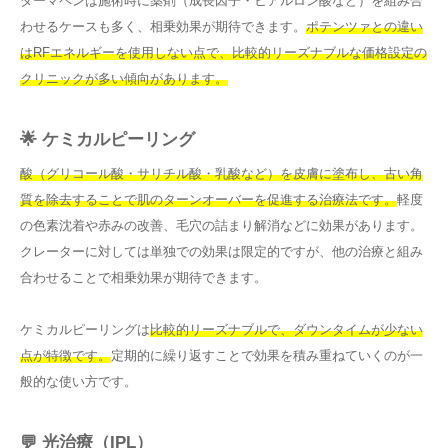
ダーマペンは施術時に薬剤（成長因子・ヒアルロン酸など）を組み合
わせるケースも多く、相乗効果が期待できます。
ポテンツァとの違い
はRFエネルギーを使用しない点で、比較的リーズナブルな価格設定の
クリニックが多い傾向があります。
🌟 ケミカルピーリング
酸（グリコール酸・サリチル酸・乳酸など）を皮膚に塗布し、古い角
質を除去することで肌のターンオーバーを促進する治療法です。
軽度
の色素沈着や赤みの改善、毛穴の詰まり解消などに効果があります。
クレーターに対しては単独での効果は限定的ですが、他の治療と組み
合わせることで相乗効果が期待できます。
ケミカルピーリングは
比較的リーズナブルで、ダウンタイムが少ない
点が特徴です。
定期的に繰り返すことで効果を積み重ねていくのが一
般的な使い方です。
💬 光治療（IPL）