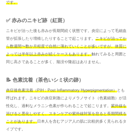
です。
✅ 赤みのニキビ跡（紅斑）
ニキビが治った後も赤みが長期間続く状態です。炎症によって毛細血
管が拡張したり増殖したりすることで起こります。
ニキビが治ってか
ら数週間〜数か月程度で自然に薄れていくことが多いですが、体質に
よっては半年以上赤みが続くケースもあります。
触れてみると周囲と
同じ高さであることが多く、陥没や隆起はありません。
📝 色素沈着（茶色いシミ状の跡）
炎症後色素沈着（PIH：Post Inflammatory Hyperpigmentation）
とも
呼ばれます。ニキビの炎症刺激によりメラノサイト（色素細胞）が活
性化し、過剰なメラニン色素が作られることで起こります。
紫外線を
浴びると悪化しやすく、スキンケアや紫外線対策を怠ると長期間残る
ことがあります。
日本人を含むアジア人の肌に比較的多く見られるタ
イプです。