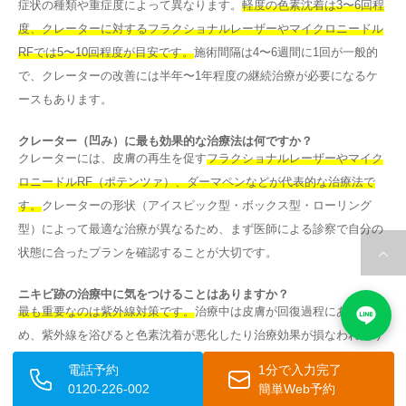
症状の種類や重症度によって異なります。
軽度の色素沈着は3〜6回程
度、クレーターに対するフラクショナルレーザーやマイクロニードル
RFでは5〜10回程度が目安です。
施術間隔は4〜6週間に1回が一般的
で、クレーターの改善には半年〜1年程度の継続治療が必要になるケ
ースもあります。
クレーター（凹み）に最も効果的な治療法は何ですか？
クレーターには、皮膚の再生を促す
フラクショナルレーザーやマイク
ロニードルRF（ポテンツァ）、ダーマペンなどが代表的な治療法で
す。
クレーターの形状（アイスピック型・ボックス型・ローリング
型）によって最適な治療が異なるため、まず医師による診察で自分の
状態に合ったプランを確認することが大切です。
ニキビ跡の治療中に気をつけることはありますか？
最も重要なのは紫外線対策です。
治療中は皮膚が回復過程にあるた
め、紫外線を浴びると色素沈着が悪化したり治療効果が損なわれたり
するリスクがあります。施術後はSPF30以上の日焼け止めを毎日使用
電話予約
1分で入力完了
し、刺激の強いスキンケアや化粧は避けるよう心がけましょう。
0120-226-002
簡単Web予約