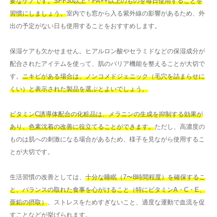
要なケアです。SPF30以上・PA++以上のものを毎日使用することを
習慣にしましょう。
室内でも窓から入る紫外線の影響があるため、外
出の予定がない日も使用することをおすすめします。
保湿ケアも欠かせません。ヒアルロン酸やセラミドなどの保湿成分が
配合されたアイテムを使って、肌のバリア機能を整えることが大切で
す。
ニキビがある場合は、ノンコメドジェニック（毛穴を詰まらせに
くい）と表示された製品を選ぶとよいでしょう。
ビタミンC誘導体配合の化粧品は、メラニンの生成を抑制する効果が
あり、色素沈着の改善に役立てることができます。
ただし、高濃度の
ものは肌への刺激になる場合があるため、様子を見ながら使用するこ
とが大切です。
生活習慣の改善としては、
十分な睡眠（7〜8時間程度）を確保するこ
と、バランスの取れた食事を心がけること（特にビタミンA・C・E、
亜鉛の摂取）
、ストレスをためすぎないこと、適度な運動で血流を促
すことなどが挙げられます。