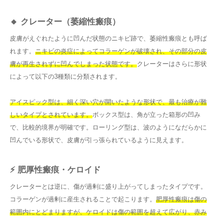
🔸 クレーター（萎縮性瘢痕）
皮膚がえぐれたように凹んだ状態のニキビ跡で、萎縮性瘢痕とも呼ば
れます。
ニキビの炎症によってコラーゲンが破壊され、その部分の皮
膚が再生されずに凹んでしまった状態です。
クレーターはさらに形状
によって以下の3種類に分類されます。
アイスピック型は、細く深い穴が開いたような形状で、最も治療が難
しいタイプとされています。
ボックス型は、角が立った箱形の凹み
で、比較的境界が明確です。ローリング型は、波のようになだらかに
凹んでいる形状で、皮膚が引っ張られているように見えます。
⚡ 肥厚性瘢痕・ケロイド
クレーターとは逆に、傷が過剰に盛り上がってしまったタイプです。
コラーゲンが過剰に産生されることで起こります。
肥厚性瘢痕は傷の
範囲内にとどまりますが、ケロイドは傷の範囲を超えて広がり、赤み