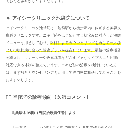
ておくと診察がしやすくなります。
🔸 アイシークリニック池袋院について
アイシークリニック池袋院は、池袋駅から徒歩圏内に位置する美容皮
膚科クリニックです。ニキビ跡をはじめとする肌悩みに対応した治療
メニューを用意しており、
医師によるカウンセリングを通じて一人ひ
とりの肌状態に合った治療プランを提案しています。
最新の治療機器
を導入し、クレーターや色素沈着などさまざまなタイプのニキビ跡に
対応できる体制を整えています。ニキビ跡の治療を検討している方
は、まず無料カウンセリングを活用して専門家に相談してみることを
おすすめします。
👨‍⚕️ 当院での診療傾向【医師コメント】
高桑康太 医師（当院治療責任者）より
「当院では、ニキビ跡のご相談で来院される患者様の多くが、