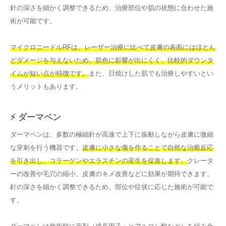
針の深さを細かく調整できるため、治療部位や肌の状態に合わせた施
術が可能です。
マイクロニードルRFは、レーザー治療に比べて皮膚の表面にはほとん
どダメージを与えないため、肌色に影響が出にくく、比較的ダウンタ
イムが短い点が特徴です。
また、日焼けした肌でも治療しやすいとい
うメリットもあります。
⚡ ダーマペン
ダーマペンは、多数の極細針が高速で上下に振動しながら皮膚に微細
な穿刺を行う機器です。
皮膚に小さな傷を作ることで自然な治癒反応
を引き出し、コラーゲンやエラスチンの産生を促進します。
クレータ
ーの改善や毛穴の縮小、皮膚のキメ改善などに効果が期待できます。
針の深さを細かく調整できるため、部位や症状に応じた施術が可能で
す。