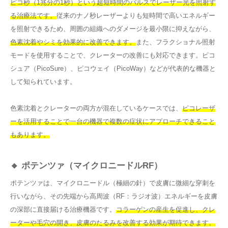
ピコ秒（1兆分の1秒）という超短時間のパルスでレーザー光を照射す
る治療法です。
従来のナノ秒レーザーよりも短時間で高いエネルギー
を照射できるため、周囲の組織へのダメージを最小限に抑えながら、
色素沈着やシミを効果的に改善できます。
また、フラクショナル照射
モードを使用することで、クレーターの改善にも対応できます。ピコ
シュア（PicoSure）、ピコウェイ（PicoWay）などが代表的な機器と
して知られています。
色素沈着とクレーターの両方が混在しているケースでは、
ピコレーザ
ーを活用することで一台の機器で複数の症状にアプローチできること
もあります。
🔸 ポテンツァ（マイクロニードルRF）
ポテンツァは、マイクロニードル（極細の針）で皮膚に微細な穿刺を
行いながら、その先端から高周波（RF：ラジオ波）エネルギーを皮膚
の深部に直接届ける治療機器です。
コラーゲンの産生を促進し、クレ
ーターや毛穴の開き、皮膚のたるみを改善する効果が期待できます。