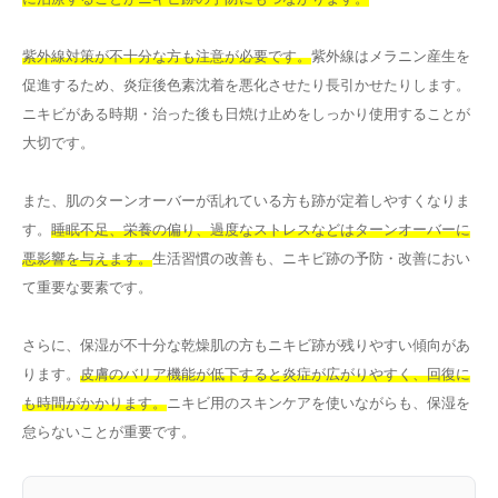
紫外線対策が不十分な方も注意が必要です。
紫外線はメラニン産生を
促進するため、炎症後色素沈着を悪化させたり長引かせたりします。
ニキビがある時期・治った後も日焼け止めをしっかり使用することが
大切です。
また、肌のターンオーバーが乱れている方も跡が定着しやすくなりま
す。
睡眠不足、栄養の偏り、過度なストレスなどはターンオーバーに
悪影響を与えます。
生活習慣の改善も、ニキビ跡の予防・改善におい
て重要な要素です。
さらに、保湿が不十分な乾燥肌の方もニキビ跡が残りやすい傾向があ
ります。
皮膚のバリア機能が低下すると炎症が広がりやすく、回復に
も時間がかかります。
ニキビ用のスキンケアを使いながらも、保湿を
怠らないことが重要です。