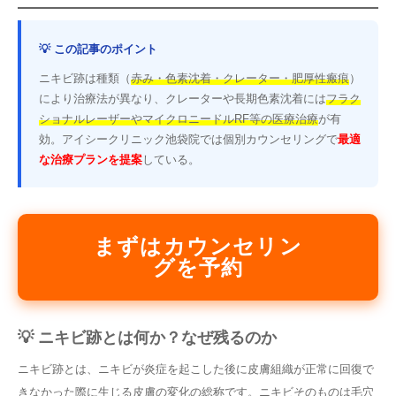
💡 この記事のポイント
ニキビ跡は種類（
赤み・色素沈着・クレーター・肥厚性瘢痕
）
により治療法が異なり、クレーターや長期色素沈着には
フラク
ショナルレーザーやマイクロニードルRF等の医療治療
が有
効。アイシークリニック池袋院では個別カウンセリングで
最適
な治療プランを提案
している。
まずはカウンセリン
グを予約
💡 ニキビ跡とは何か？なぜ残るのか
ニキビ跡とは、ニキビが炎症を起こした後に皮膚組織が正常に回復で
きなかった際に生じる皮膚の変化の総称です。ニキビそのものは毛穴