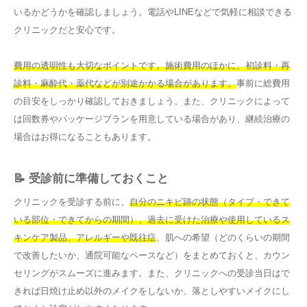
いるかどうかを確認しましょう。電話やLINEなどで気軽に相談できる
クリニックだと安心です。
費用の透明性も大切なポイントです。施術費用のほかに、初診料・再
診料・麻酔代・薬代などが別途かかる場合があります。
事前に総費用
の目安をしっかり確認しておきましょう。また、クリニックによって
は回数券やパッケージプランを用意している場合があり、継続治療の
場合はお得になることもあります。
📝 受診前に準備しておくこと
クリニックを受診する前に、
自分のニキビ跡の状態（タイプ・できて
いる部位・できてからの期間）、過去に受けた治療や使用しているス
キンケア製品、アレルギーや既往症
、肌への希望（どのくらいの期間
で改善したいか、通院可能なペースなど）をまとめておくと、カウン
セリングがスムーズに進みます。また、クリニックへの受診当日はで
きれば日焼け止め以外のメイクをしないか、落としやすいメイクにし