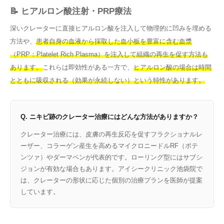
📝 ヒアルロン酸注射・PRP療法
深いクレーターに直接ヒアルロン酸を注入して物理的に凹みを埋める
方法や、
患者自身の血液から採取した血小板を豊富に含む血漿
（PRP：Platelet Rich Plasma）を注入して組織の再生を促す方法も
あります。
これらは即効性がある一方で、
ヒアルロン酸の場合は時間
とともに吸収される（効果が永続しない）という特性があります。
Q. ニキビ跡のクレーター治療にはどんな方法がありますか？
クレーター治療には、皮膚の再生反応を促すフラクショナルレ
ーザー、コラーゲン産生を高めるマイクロニードルRF（ポテ
ンツァ）やダーマペンが代表的です。ローリング型にはサブシ
ジョンが有効な場合もあります。アイシークリニック池袋院で
は、クレーターの形状に応じた個別の治療プランを医師が提案
しています。