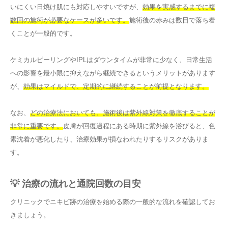
いにくい日焼け肌にも対応しやすいですが、
効果を実感するまでに複
数回の施術が必要なケースが多いです。
施術後の赤みは数日で落ち着
くことが一般的です。
ケミカルピーリングやIPLはダウンタイムが非常に少なく、日常生活
への影響を最小限に抑えながら継続できるというメリットがあります
が、
効果はマイルドで、定期的に継続することが前提となります。
なお、
どの治療法においても、施術後は紫外線対策を徹底することが
非常に重要です。
皮膚が回復過程にある時期に紫外線を浴びると、色
素沈着が悪化したり、治療効果が損なわれたりするリスクがありま
す。
💡 治療の流れと通院回数の目安
クリニックでニキビ跡の治療を始める際の一般的な流れを確認してお
きましょう。