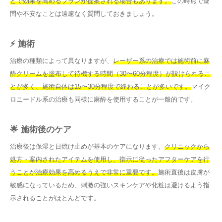
とで効果を高めるプランが提案される場合もあります。
この時点で疑
問や不安なことは遠慮なく質問しておきましょう。
⚡ 施術
治療の種類によって異なりますが、
レーザー系の治療では施術前に麻
酔クリームを塗布して待機する時間（30〜60分程度）が設けられるこ
とが多く、施術自体は15〜30分程度で終わることが多いです。
マイク
ロニードル系の治療も同様に麻酔を使用することが一般的です。
🌟 施術後のケア
治療後は保湿と日焼け止めが基本のケアになります。
クリニックから
処方・案内されたアイテムを使用し、指示に従ったアフターケアを行
うことが治療効果を高めるうえで非常に重要です。
施術直後は皮膚が
敏感になっているため、刺激の強いスキンケアや化粧は避けるよう指
示されることがほとんどです。