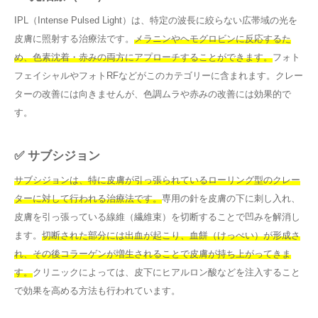
IPL（Intense Pulsed Light）は、特定の波長に絞らない広帯域の光を
皮膚に照射する治療法です。
メラニンやヘモグロビンに反応するた
め、色素沈着・赤みの両方にアプローチすることができます。
フォト
フェイシャルやフォトRFなどがこのカテゴリーに含まれます。クレー
ターの改善には向きませんが、色調ムラや赤みの改善には効果的で
す。
✅ サブシジョン
サブシジョンは、特に皮膚が引っ張られているローリング型のクレー
ターに対して行われる治療法です。
専用の針を皮膚の下に刺し入れ、
皮膚を引っ張っている線維（繊維束）を切断することで凹みを解消し
ます。
切断された部分には出血が起こり、血餅（けっぺい）が形成さ
れ、その後コラーゲンが増生されることで皮膚が持ち上がってきま
す。
クリニックによっては、皮下にヒアルロン酸などを注入すること
で効果を高める方法も行われています。