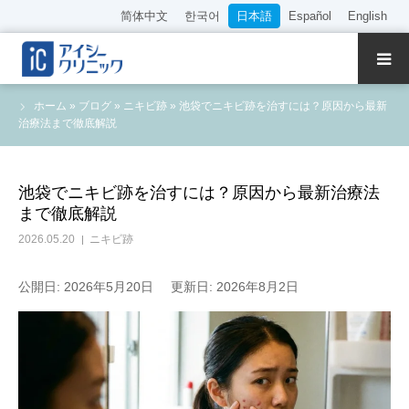
简体中文
한국어
日本語
Español
English
クリニック紹介
ホーム
»
ブログ
»
ニキビ跡
»
池袋でニキビ跡を治すには？原因から最新
治療法まで徹底解説
診療内容
院長・医師の紹介
池袋でニキビ跡を治すには？原因から最新治療法
まで徹底解説
WEB予約
2026.05.20
ニキビ跡
料金表
公開日: 2026年5月20日
更新日: 2026年8月2日
アクセス
採用情報