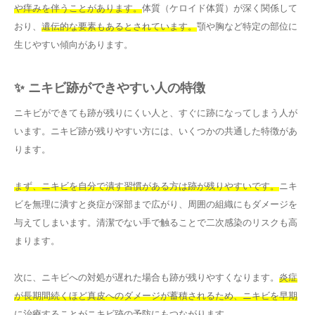
や痒みを伴うことがあります。
体質（ケロイド体質）が深く関係して
おり、
遺伝的な要素もあるとされています。
顎や胸など特定の部位に
生じやすい傾向があります。
✨ ニキビ跡ができやすい人の特徴
ニキビができても跡が残りにくい人と、すぐに跡になってしまう人が
います。ニキビ跡が残りやすい方には、いくつかの共通した特徴があ
ります。
まず、ニキビを自分で潰す習慣がある方は跡が残りやすいです。
ニキ
ビを無理に潰すと炎症が深部まで広がり、周囲の組織にもダメージを
与えてしまいます。清潔でない手で触ることで二次感染のリスクも高
まります。
次に、ニキビへの対処が遅れた場合も跡が残りやすくなります。
炎症
が長期間続くほど真皮へのダメージが蓄積されるため、ニキビを早期
に治療することがニキビ跡の予防にもつながります。