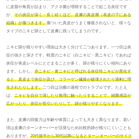
に皮脂や角質が詰まり、アクネ菌が増殖することで起こる炎症です
が、
その炎症が深く・長く続くほど、皮膚の真皮層（表皮の下にある
組織）が傷つきます。
傷ついた真皮がうまく修復されないと、様々な
タイプのニキビ跡として皮膚に残ってしまうのです。
ニキビ跡が残りやすい理由は大きく分けて二つあります。一つ目は炎
症の強さと深さです。軽度のニキビ（白ニキビ・黒ニキビ）であれば
炎症が表皮レベルにとどまることが多く、跡が残りにくい傾向にあり
ます。しかし、
赤ニキビ・黄ニキビと呼ばれる炎症性ニキビが悪化す
ると、真皮まで炎症が及び、コラーゲン繊維が破壊されたり過剰に増
生されたりします。
二つ目は治癒の過程でのトラブルです。たとえ
ば、
ニキビを自分で潰したり無理に触ったりすることで、細菌感染が
広がったり、炎症が長引いたりして、跡が残りやすくなります。
また、皮膚の回復力は年齢や体質によっても大きく異なります。若い
頃は皮膚のターンオーバーが活発なため比較的跡が残りにくいことも
ありますが、
20代後半から30代以降になるとターンオーバーのサイク