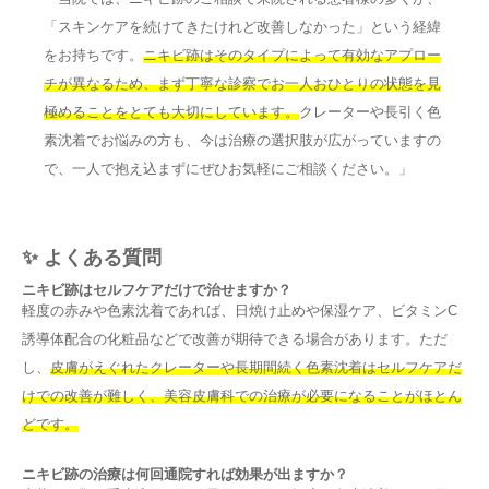
「スキンケアを続けてきたけれど改善しなかった」という経緯
をお持ちです。
ニキビ跡はそのタイプによって有効なアプロー
チが異なるため、まず丁寧な診察でお一人おひとりの状態を見
極めることをとても大切にしています。
クレーターや長引く色
素沈着でお悩みの方も、今は治療の選択肢が広がっていますの
で、一人で抱え込まずにぜひお気軽にご相談ください。」
✨ よくある質問
ニキビ跡はセルフケアだけで治せますか？
軽度の赤みや色素沈着であれば、日焼け止めや保湿ケア、ビタミンC
誘導体配合の化粧品などで改善が期待できる場合があります。ただ
し、
皮膚がえぐれたクレーターや長期間続く色素沈着はセルフケアだ
けでの改善が難しく、美容皮膚科での治療が必要になることがほとん
どです。
ニキビ跡の治療は何回通院すれば効果が出ますか？