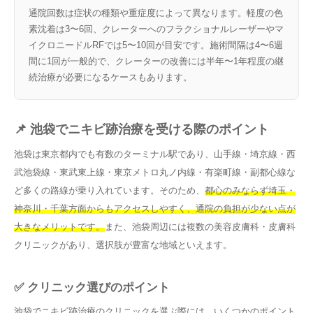
通院回数は症状の種類や重症度によって異なります。軽度の色
素沈着は3〜6回、クレーターへのフラクショナルレーザーやマ
イクロニードルRFでは5〜10回が目安です。施術間隔は4〜6週
間に1回が一般的で、クレーターの改善には半年〜1年程度の継
続治療が必要になるケースもあります。
📌 池袋でニキビ跡治療を受ける際のポイント
池袋は東京都内でも有数のターミナル駅であり、山手線・埼京線・西
武池袋線・東武東上線・東京メトロ丸ノ内線・有楽町線・副都心線な
ど多くの路線が乗り入れています。そのため、
都心のみならず埼玉・
神奈川・千葉方面からもアクセスしやすく、通院の負担が少ない点が
大きなメリットです。
また、池袋周辺には複数の美容皮膚科・皮膚科
クリニックがあり、選択肢が豊富な地域といえます。
✅ クリニック選びのポイント
池袋でニキビ跡治療のクリニックを選ぶ際には、いくつかのポイント