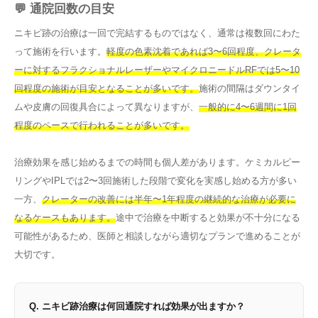
💬 通院回数の目安
ニキビ跡の治療は一回で完結するものではなく、通常は複数回にわた
って施術を行います。
軽度の色素沈着であれば3〜6回程度、クレータ
ーに対するフラクショナルレーザーやマイクロニードルRFでは5〜10
回程度の施術が目安となることが多いです。
施術の間隔はダウンタイ
ムや皮膚の回復具合によって異なりますが、
一般的に4〜6週間に1回
程度のペースで行われることが多いです。
治療効果を感じ始めるまでの時間も個人差があります。ケミカルピー
リングやIPLでは2〜3回施術した段階で変化を実感し始める方が多い
一方、
クレーターの改善には半年〜1年程度の継続的な治療が必要に
なるケースもあります。
途中で治療を中断すると効果が不十分になる
可能性があるため、医師と相談しながら適切なプランで進めることが
大切です。
Q. ニキビ跡治療は何回通院すれば効果が出ますか？