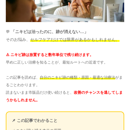
その他
言語
💬
「ニキビは治ったのに、跡が消えない…」
简体中文
한국어
日本語
Español
そのお悩み、
セルフケアだけでは限界があるかもしれません。
English
⚠️ ニキビ跡は放置すると数年単位で残り続けます。
早めに正しい治療を知ることが、最短ルートへの近道です。
この記事を読めば、
自分のニキビ跡の種類・原因・最適な治療法
がま
るごとわかります。
読まないまま市販品だけ使い続けると、
改善のチャンスを逃してしま
うかもしれません。
📌 この記事でわかること