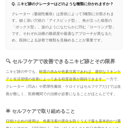
Q. ニキビ跡のクレーターはどのような種類に分かれますか？
クレーター（萎縮性瘢痕）は形状によって3種類に分類されま
す。細く深い穴状の「アイスピック型」、角が立った箱形の
「ボックス型」、波のようになだらかに凹む「ローリング型」
です。それぞれ治療の難易度や最適なアプローチが異なるた
め、医師による診察で種類を見極めることが重要です。
🔍 セルフケアで改善できるニキビ跡とその限界
ニキビ跡の中でも、
軽度の赤みや色素沈着であれば、適切なスキンケ
アと生活習慣の改善によってある程度改善が期待できます。
一方で、
クレーター（凹み）や肥厚性瘢痕・ケロイドはセルフケアだけでは改
善が難しく、医療機関での治療が必要になることがほとんどです。
🌟 セルフケアで取り組めること
日焼け止めの使用は、色素沈着の悪化を防ぐうえで最も基本的かつ重