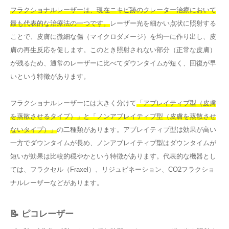
フラクショナルレーザーは、現在ニキビ跡のクレーター治療において
最も代表的な治療法の一つです。
レーザー光を細かい点状に照射する
ことで、皮膚に微細な傷（マイクロダメージ）を均一に作り出し、皮
膚の再生反応を促します。このとき照射されない部分（正常な皮膚）
が残るため、通常のレーザーに比べてダウンタイムが短く、回復が早
いという特徴があります。
フラクショナルレーザーには大きく分けて
「アブレイティブ型（皮膚
を蒸散させるタイプ）」と「ノンアブレイティブ型（皮膚を蒸散させ
ないタイプ）」
の二種類があります。アブレイティブ型は効果が高い
一方でダウンタイムが長め、ノンアブレイティブ型はダウンタイムが
短いが効果は比較的穏やかという特徴があります。代表的な機器とし
ては、フラクセル（Fraxel）、リジュビネーション、CO2フラクショ
ナルレーザーなどがあります。
📝 ピコレーザー