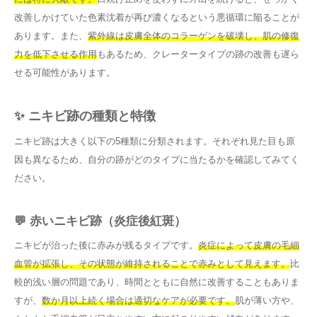
改善しかけていた色素沈着が再び濃くなるという悪循環に陥ることが
あります。また、
紫外線は皮膚全体のコラーゲンを破壊し、肌の修復
力を低下させる作用
もあるため、クレータータイプの跡の改善も遅ら
せる可能性があります。
✨ ニキビ跡の種類と特徴
ニキビ跡は大きく以下の5種類に分類されます。それぞれ見た目も原
因も異なるため、自分の跡がどのタイプに当たるかを確認してみてく
ださい。
💬 赤いニキビ跡（炎症後紅斑）
ニキビが治った後に赤みが残るタイプです。
炎症によって皮膚の毛細
血管が拡張し、その状態が維持されることで赤みとして見えます。
比
較的浅い層の問題であり、時間とともに自然に改善することもありま
すが、
数か月以上続く場合は適切なケアが必要です。
肌が薄い方や、