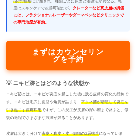
痕の5種類
に分類され、種類ごとに原因と治療法が異なる。軽
度はスキンケアで改善可能だが、
クレーターなど真皮層の損傷
には、フラクショナルレーザーやダーマペンなどクリニックで
の専門治療が有効。
まずはカウンセリン
グを予約
💡 ニキビ跡とはどのような状態か
ニキビ跡とは、ニキビが炎症を起こした後に残る皮膚の変化の総称で
す。ニキビは毛穴に皮脂や角質が詰まり、
アクネ菌が増殖して炎症を
引き起こす皮膚疾患
ですが、この炎症が皮膚の深い層まで及ぶと、修
復の過程でさまざまな痕跡が残ることがあります。
皮膚は大きく分けて
表皮・真皮・皮下組織の3層構造
になっていま