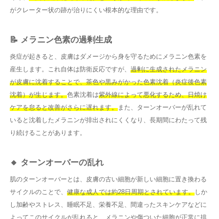
がクレーター状の跡が治りにくい根本的な理由です。
📝 メラニン色素の過剰生成
炎症が起きると、皮膚はダメージから身を守るためにメラニン色素を
産生します。これ自体は防衛反応ですが、
過剰に生成されたメラニン
が皮膚に沈着することで、茶色や黒みがかった色素沈着（炎症後色素
沈着）が生じます。
色素沈着は
紫外線によって悪化するため、日焼け
ケアを怠ると改善がさらに遅れます。
また、ターンオーバーが乱れて
いると沈着したメラニンが排出されにくくなり、長期間にわたって残
り続けることがあります。
🔸 ターンオーバーの乱れ
肌のターンオーバーとは、皮膚の古い細胞が新しい細胞に置き換わる
サイクルのことで、
健康な成人では約28日周期とされています。
しか
し加齢やストレス、睡眠不足、栄養不足、間違ったスキンケアなどに
よってこのサイクルが乱れると、メラニンや傷ついた細胞が正常に排