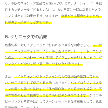
り、市販のスキンケア製品でも使われています。ターンオーバーを促
進するレチノール（ビタミンA）も、古い角質と一緒に沈着したメラ
ニンを排出する効果が期待できますが、
刺激が出る場合があるため、
低濃度から試すことが大切です。
📝 クリニックでの治療
色素沈着に対してクリニックで行われる代表的な治療として、
レーザ
ートーニングやフォトフェイシャルがあります。レーザートーニング
は低エネルギーのレーザーを使用してメラニンを分解する治療で、ダ
ウンタイムが少なく繰り返し行いやすい点が特徴です。
また、
ハイドロキノンやトレチノインなどの医薬品を処方してもら
い、外用治療として使用する方法
もあります。
ハイドロキノンはメラ
ニンの産生を強力に抑制する「肌の漂白剤」とも呼ばれる成分で、医
師の管理のもとで使用することで高い効果が期待できます。
ケミカル
ピーリングも角質をはがしてターンオーバーを促す施術として、色素
沈着改善に用いられます。