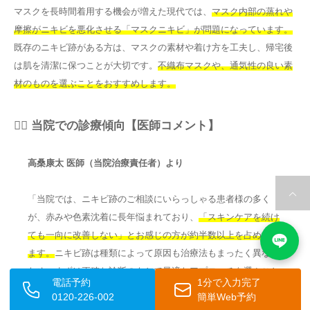
マスクを長時間着用する機会が増えた現代では、
マスク内部の蒸れや
摩擦がニキビを悪化させる「マスクニキビ」が問題になっています。
既存のニキビ跡がある方は、マスクの素材や着け方を工夫し、帰宅後
は肌を清潔に保つことが大切です。
不織布マスクや、通気性の良い素
材のものを選ぶことをおすすめします。
👨‍⚕️ 当院での診療傾向【医師コメント】
高桑康太 医師（当院治療責任者）より
「当院では、ニキビ跡のご相談にいらっしゃる患者様の多く
が、赤みや色素沈着に長年悩まれており、
「スキンケアを続け
ても一向に改善しない」とお感じの方が約半数以上を占めてい
ます。
ニキビ跡は種類によって原因も治療法もまったく異なる
ため、
まずは正確な診断のもとで最適なアプローチを選ぶこと
電話予約
1分で入力完了
が、改善への最短の近道です。
「もう治らないかもしれない」
0120-226-002
簡単Web予約
と諦めてしまう前に、ぜひ一度専門医にご相談いただければと