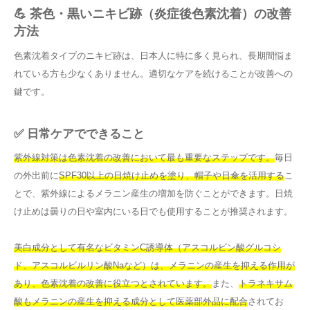
💪 茶色・黒いニキビ跡（炎症後色素沈着）の改善
方法
色素沈着タイプのニキビ跡は、日本人に特に多く見られ、長期間悩ま
れている方も少なくありません。適切なケアを続けることが改善への
鍵です。
✅ 日常ケアでできること
紫外線対策は色素沈着の改善において最も重要なステップです。
毎日
の外出前に
SPF30以上の日焼け止めを塗り、帽子や日傘を活用する
こ
とで、紫外線によるメラニン産生の増加を防ぐことができます。日焼
け止めは曇りの日や室内にいる日でも使用することが推奨されます。
美白成分として有名なビタミンC誘導体（アスコルビン酸グルコシ
ド、アスコルビルリン酸Naなど）は、メラニンの産生を抑える作用が
あり、色素沈着の改善に役立つとされています。
また、
トラネキサム
酸もメラニンの産生を抑える成分として医薬部外品に配合
されてお