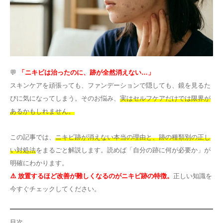
その他
言語
简体中文
한국어
日本語
Español
💬
「ニキビは治ったのに、跡が全然消えない…」
English
スキンケアを頑張っても、ファンデーションで隠しても、鏡を見るた
びに気になってしまう。そのお悩み、
実はセルフケアだけでは限界が
あるかもしれません。
この記事では、
ニキビ跡が消えない本当の理由と、跡の種類別の正し
い対処法
をまるごと解説します。読めば「自分の跡に何が必要か」が
明確にわかります。
⚠️ 放置するほど改善が難しくなるのがニキビ跡の特徴。
正しい知識を
今すぐチェックしてください。
目次