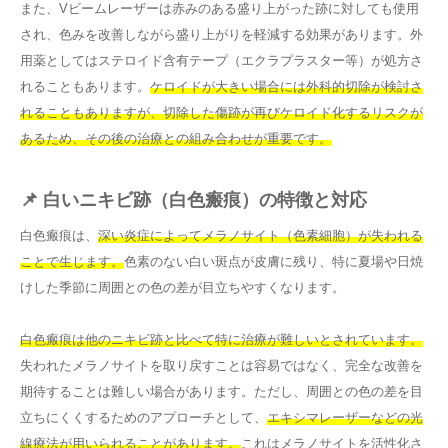
また、Vビームレーザーは赤みのある盛り上がった跡に対しても使用
され、色みを改善しながら盛り上がりを軽減する効果があります。外
用薬としてはステロイド含有テープ（エクラプラスター等）が処方さ
れることもあります。
ケロイドが大きい場合には外科的切除が検討さ
れることもありますが、切除した傷跡が再びケロイド化するリスクが
あるため、その後の治療との組み合わせが重要です。
📌 白いニキビ跡（白色瘢痕）の特徴と対応
白色瘢痕は、
深い炎症によってメラノサイト（色素細胞）が失われる
ことで生じます。
色素のない白い斑点が皮膚に残り、特に夏場や日焼
けした季節に周囲との色の差が目立ちやすくなります。
白色瘢痕は他のニキビ跡と比べて特に治療が難しいとされています。
失われたメラノサイトを取り戻すことは容易ではなく、完全な改善を
期待することは難しい場合があります。ただし、周囲との色の差を目
立ちにくくするためのアプローチとして、
エキシマレーザーなどの光
線療法が用いられることがあります。
これはメラノサイトを活性化さ