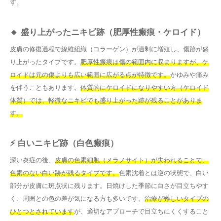
す。
🔸 盛り上がったニキビ跡（肥厚性瘢痕・ケロイド）
皮膚の修復過程で線維組織（コラーゲン）が過剰に増殖し、傷跡が盛
り上がったタイプです。
肥厚性瘢痕は傷の範囲内に収まりますが、ケ
ロイドは元の傷よりも広い範囲に広がる点が特徴です。
かゆみや痛み
を伴うこともあります。
体質的にケロイドになりやすい方（ケロイド
体質）では、軽微なニキビでも盛り上がった跡が残ることがありま
す。
⚡ 白いニキビ跡（白色瘢痕）
深い炎症の後、
皮膚の色素細胞（メラノサイト）が失われることで、
色素のない白い跡が残るタイプです。
色素沈着とは逆の状態で、白い
部分が皮膚に斑点状に残ります。日焼けした季節に白さが目立ちやす
く、周囲との色の差が気になる方も多いです。
治療が難しいタイプの
ひとつとされています
が、適切なアプローチで目立ちにくくすること