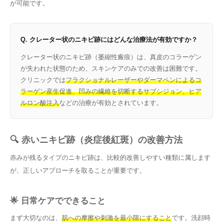
が可能です。
Q. クレーター状のニキビ跡にはどんな治療法が有効ですか？
クレーター状のニキビ跡（萎縮性瘢痕）は、真皮のコラーゲン
が失われた状態のため、スキンケアのみでの改善は困難です。
クリニックでは
フラクショナルレーザーやダーマペンによるコ
ラーゲン産生促進、凹みの繊維を切断するサブシジョン、ヒア
ルロン酸注入
などの治療が有効とされています。
🔍 赤いニキビ跡（炎症後紅斑）の改善方法
赤みが残るタイプのニキビ跡は、比較的改善しやすい種類に属します
が、正しいアプローチを取ることが重要です。
🌟 日常ケアでできること
まず大切なのは、
肌への摩擦や刺激を最小限にすること
です。洗顔時