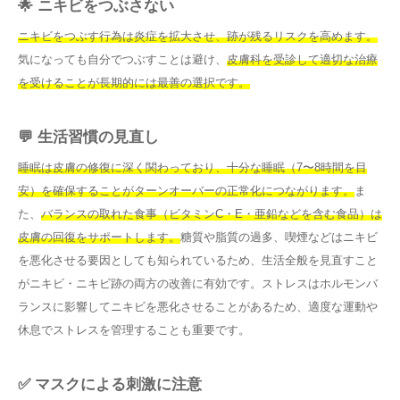
🌟 ニキビをつぶさない
ニキビをつぶす行為は炎症を拡大させ、跡が残るリスクを高めます。
気になっても自分でつぶすことは避け、
皮膚科を受診して適切な治療
を受けることが長期的には最善の選択です。
💬 生活習慣の見直し
睡眠は皮膚の修復に深く関わっており、十分な睡眠（7〜8時間を目
安）を確保することがターンオーバーの正常化につながります。
ま
た、
バランスの取れた食事（ビタミンC・E・亜鉛などを含む食品）は
皮膚の回復をサポートします。
糖質や脂質の過多、喫煙などはニキビ
を悪化させる要因としても知られているため、生活全般を見直すこと
がニキビ・ニキビ跡の両方の改善に有効です。ストレスはホルモンバ
ランスに影響してニキビを悪化させることがあるため、適度な運動や
休息でストレスを管理することも重要です。
✅ マスクによる刺激に注意