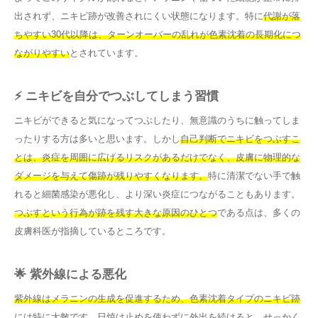
出されず、ニキビ跡が改善されにくい状態になります。特に
代謝が落
ちやすい30代以降は、ターンオーバーの乱れが色素沈着の長期化につ
ながりやすい
とされています。
⚡ ニキビを自分でつぶしてしまう習慣
ニキビができると気になってつぶしたり、無意識のうちに触ってしま
ったりする方は多いと思います。しかし
自己判断でニキビをつぶすこ
とは、炎症を周囲に広げるリスクがあるだけでなく、皮膚に物理的な
ダメージを与えて傷跡が残りやすくなります。
特に清潔でない手で触
れると細菌感染が悪化し、より深い炎症につながることもあります。
つぶすという行為が跡を残す大きな原因のひとつ
である点は、多くの
皮膚科医が指摘しているところです。
🌟 紫外線による悪化
紫外線はメラニンの生成を促進するため、色素沈着タイプのニキビ跡
には特に大敵です。
日焼け止めを使わずに外出を続けると、せっかく