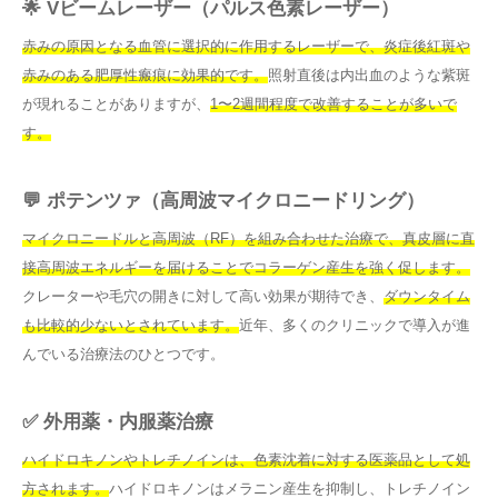
🌟 Vビームレーザー（パルス色素レーザー）
赤みの原因となる血管に選択的に作用するレーザーで、炎症後紅斑や
赤みのある肥厚性瘢痕に効果的です。
照射直後は内出血のような紫斑
が現れることがありますが、
1〜2週間程度で改善することが多いで
す。
💬 ポテンツァ（高周波マイクロニードリング）
マイクロニードルと高周波（RF）を組み合わせた治療で、真皮層に直
接高周波エネルギーを届けることでコラーゲン産生を強く促します。
クレーターや毛穴の開きに対して高い効果が期待でき、
ダウンタイム
も比較的少ないとされています。
近年、多くのクリニックで導入が進
んでいる治療法のひとつです。
✅ 外用薬・内服薬治療
ハイドロキノンやトレチノインは、色素沈着に対する医薬品として処
方されます。
ハイドロキノンはメラニン産生を抑制し、トレチノイン