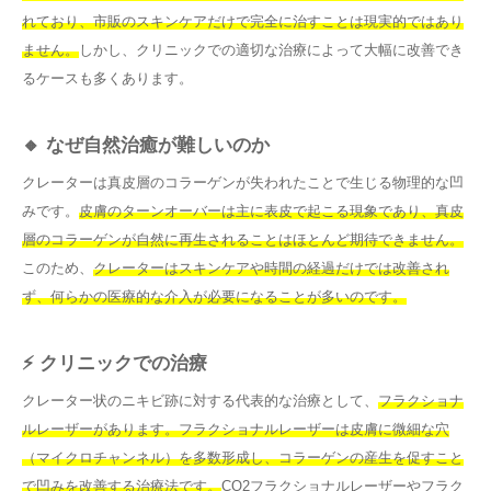
れており、市販のスキンケアだけで完全に治すことは現実的ではあり
ません。
しかし、クリニックでの適切な治療によって大幅に改善でき
るケースも多くあります。
🔸 なぜ自然治癒が難しいのか
クレーターは真皮層のコラーゲンが失われたことで生じる物理的な凹
みです。
皮膚のターンオーバーは主に表皮で起こる現象であり、真皮
層のコラーゲンが自然に再生されることはほとんど期待できません。
このため、
クレーターはスキンケアや時間の経過だけでは改善され
ず、何らかの医療的な介入が必要になることが多いのです。
⚡ クリニックでの治療
クレーター状のニキビ跡に対する代表的な治療として、
フラクショナ
ルレーザーがあります。フラクショナルレーザーは皮膚に微細な穴
（マイクロチャンネル）を多数形成し、コラーゲンの産生を促すこと
で凹みを改善する治療法です。
CO2フラクショナルレーザーやフラク