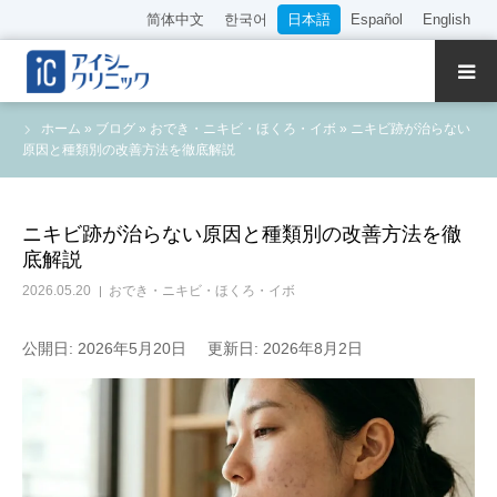
简体中文
한국어
日本語
Español
English
クリニック紹介
ホーム
»
ブログ
»
おでき・ニキビ・ほくろ・イボ
»
ニキビ跡が治らない
原因と種類別の改善方法を徹底解説
診療内容
院長・医師の紹介
ニキビ跡が治らない原因と種類別の改善方法を徹
底解説
WEB予約
2026.05.20
おでき・ニキビ・ほくろ・イボ
料金表
公開日: 2026年5月20日
更新日: 2026年8月2日
アクセス
採用情報