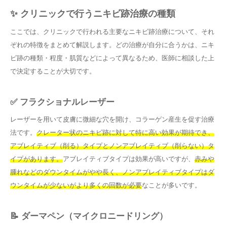
✨ クリニックで行うニキビ跡治療の種類
ここでは、クリニックで行われる主要なニキビ跡治療について、それ
ぞれの特徴をまとめて解説します。どの治療が自分に合うかは、ニキ
ビ跡の種類・程度・肌質などによって異なるため、医師に相談した上
で決定することが大切です。
✅ フラクショナルレーザー
レーザーを用いて皮膚に微細な穴を開け、コラーゲン産生を促す治療
法です。
クレーター状のニキビ跡に対して特に高い効果が期待でき、
アブレイティブ（削る）タイプとノンアブレイティブ（削らない）タ
イプがあります。
アブレイティブタイプは効果が高いですが、
赤みや
腫れなどのダウンタイムがやや長く、ノンアブレイティブタイプはダ
ウンタイムが少ないがより多くの回数が必要
なことが多いです。
📝 ダーマペン（マイクロニードリング）