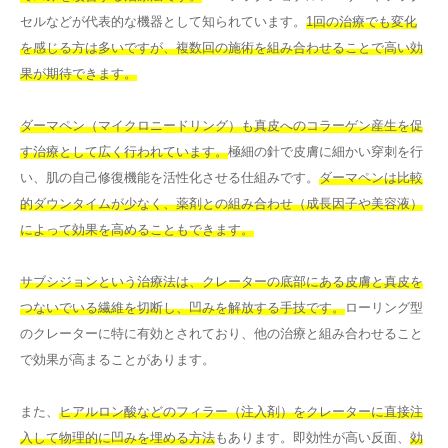
セルなどが代表的な機器として知られています。
1回の治療でも変化
を感じる方は多いですが、複数回の施術を組み合わせることで高い効
果が期待できます。
ダーマペン（マイクロニードリング）も真皮へのコラーゲン産生を促
す治療として広く行われています。
極細の針で皮膚に細かい穿刺を行
い、肌の自己修復機能を活性化させる仕組みです。
ダーマペンは比較
的ダウンタイムが少なく、薬剤との組み合わせ（成長因子や美容液）
によって効果を高めることもできます。
サブシジョンという治療法は、クレーターの底部にある皮膚と真皮を
つないでいる繊維を切断し、凹みを解放する手技です。
ローリング型
のクレーターに特に有効とされており、他の治療と組み合わせること
で効果が高まることがあります。
また、
ヒアルロン酸などのフィラー（注入剤）をクレーターに直接注
入して物理的に凹みを埋める方法
もあります。即効性が高い反面、
効