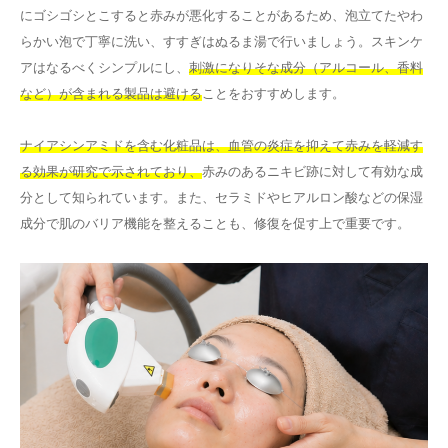
にゴシゴシとこすると赤みが悪化することがあるため、泡立てたやわ
らかい泡で丁寧に洗い、すすぎはぬるま湯で行いましょう。スキンケ
アはなるべくシンプルにし、
刺激になりそな成分（アルコール、香料
など）が含まれる製品は避ける
ことをおすすめします。
ナイアシンアミドを含む化粧品は、血管の炎症を抑えて赤みを軽減す
る効果が研究で示されており、
赤みのあるニキビ跡に対して有効な成
分として知られています。また、セラミドやヒアルロン酸などの保湿
成分で肌のバリア機能を整えることも、修復を促す上で重要です。