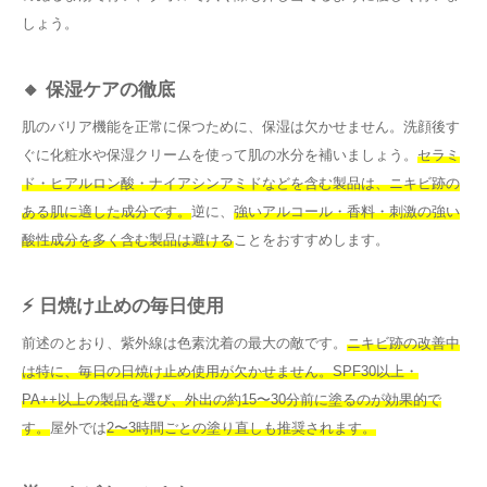
しょう。
🔸 保湿ケアの徹底
肌のバリア機能を正常に保つために、保湿は欠かせません。洗顔後す
ぐに化粧水や保湿クリームを使って肌の水分を補いましょう。
セラミ
ド・ヒアルロン酸・ナイアシンアミドなどを含む製品は、ニキビ跡の
ある肌に適した成分です。
逆に、
強いアルコール・香料・刺激の強い
酸性成分を多く含む製品は避ける
ことをおすすめします。
⚡ 日焼け止めの毎日使用
前述のとおり、紫外線は色素沈着の最大の敵です。
ニキビ跡の改善中
は特に、毎日の日焼け止め使用が欠かせません。SPF30以上・
PA++以上の製品を選び、外出の約15〜30分前に塗るのが効果的で
す。
屋外では
2〜3時間ごとの塗り直しも推奨されます。