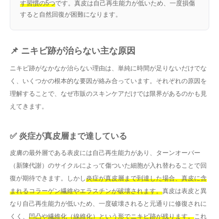
す習慣の5つ
です。真皮は自己再生能力が低いため、一度損傷
すると自然回復が困難になります。
📌 ニキビ跡が治らない主な原因
ニキビ跡がなかなか治らない理由は、単純に時間が足りないだけでな
く、いくつかの根本的な要因が絡み合っています。それぞれの原因を
理解することで、なぜ市販のスキンケアだけでは限界があるのかも見
えてきます。
✅ 炎症が真皮層まで達している
皮膚の最外層である表皮には自己再生能力があり、ターンオーバー
（新陳代謝）のサイクルによって傷ついた細胞が入れ替わることで回
復が期待できます。しかし
炎症が真皮層まで到達した場合、真皮に含
まれるコラーゲン繊維やエラスチンが破壊されます。
真皮は表皮と異
なり自己再生能力が低いため、一度破壊されると元通りに修復されに
くく、
凹凸や繊維化（線維化）という形でニキビ跡が残ります。
これ