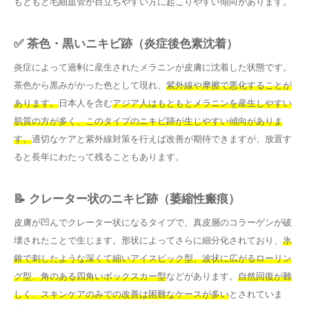
もともと毛細血管が目立ちやすい方に起こりやすい傾向があります。
✅ 茶色・黒いニキビ跡（炎症後色素沈着）
炎症によって過剰に産生されたメラニンが皮膚に沈着した状態です。
茶色から黒みがかった色として現れ、
紫外線や摩擦で悪化することが
あります。
日本人を含む
アジア人はもともとメラニンを産生しやすい
肌質の方が多く、このタイプのニキビ跡が生じやすい傾向がありま
す。
適切なケアと紫外線対策を行えば改善が期待できますが、放置す
ると長年にわたって残ることもあります。
📝 クレーター状のニキビ跡（萎縮性瘢痕）
皮膚が凹んでクレーター状になるタイプで、真皮層のコラーゲンが破
壊されたことで生じます。形状によってさらに細分化されており、
氷
錐で刺したような深くて細いアイスピック型、波状に広がるローリン
グ型、角のある四角いボックスカー型
などがあります。
自然回復が難
しく、スキンケアのみでの改善は困難なケースが多い
とされていま