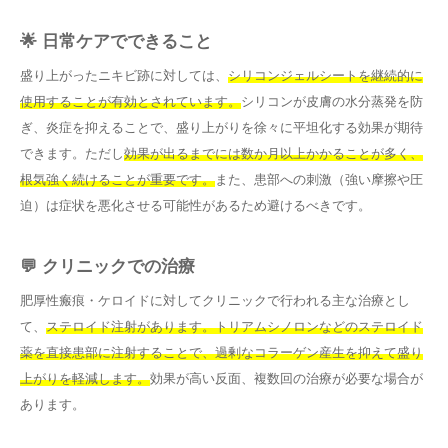
🌟 日常ケアでできること
盛り上がったニキビ跡に対しては、
シリコンジェルシートを継続的に
使用することが有効とされています。
シリコンが皮膚の水分蒸発を防
ぎ、炎症を抑えることで、盛り上がりを徐々に平坦化する効果が期待
できます。ただし
効果が出るまでには数か月以上かかることが多く、
根気強く続けることが重要です。
また、患部への刺激（強い摩擦や圧
迫）は症状を悪化させる可能性があるため避けるべきです。
💬 クリニックでの治療
肥厚性瘢痕・ケロイドに対してクリニックで行われる主な治療とし
て、
ステロイド注射があります。トリアムシノロンなどのステロイド
薬を直接患部に注射することで、過剰なコラーゲン産生を抑えて盛り
上がりを軽減します。
効果が高い反面、複数回の治療が必要な場合が
あります。