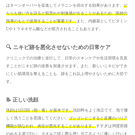
はターンオーバーを促進してメラニンを排出する効果があります。
ど
ちらも使い方を誤ると肌荒れや刺激感が出ることがあるため、医師の
指導のもとで使用することが重要です。
また、内服薬としてビタミン
Cやトラネキサム酸などが処方されることもあります。
🔍 ニキビ跡を悪化させないための日常ケア
クリニックでの治療と並行して、日常のスキンケアや生活習慣を見直
すことがニキビ跡の改善を加速させます。また、新しいニキビができ
にくい肌環境を整えることも、跡をこれ以上増やさないために大切で
す。
📝 正しい洗顔
洗顔は1日2回（朝・夜）が基本です。
洗顔料をよく泡立てて、泡で優
しく洗うことを意識してください。
ゴシゴシとこすると皮膚のバリア
機能が損なわれ、炎症が悪化することがあります。
すすぎは38度前後
のぬるま湯で行い、タオルで拭く際も押し当てるように優しく行いま