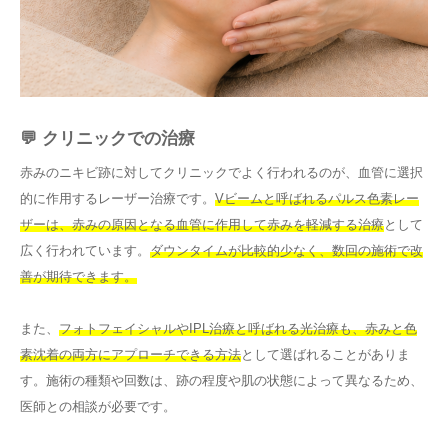
💬 クリニックでの治療
赤みのニキビ跡に対してクリニックでよく行われるのが、血管に選択
的に作用するレーザー治療です。
Vビームと呼ばれるパルス色素レー
ザーは、赤みの原因となる血管に作用して赤みを軽減する治療
として
広く行われています。
ダウンタイムが比較的少なく、数回の施術で改
善が期待できます。
また、
フォトフェイシャルやIPL治療と呼ばれる光治療も、赤みと色
素沈着の両方にアプローチできる方法
として選ばれることがありま
す。施術の種類や回数は、跡の程度や肌の状態によって異なるため、
医師との相談が必要です。