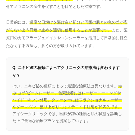
せてメラニンの産生を促すことを目的とした治療です。
日常的には、
過度な日焼けを避け白い部分と周囲の肌との色の差が広
がらないよう日焼け止めを適切に使用することが重要です。
また、医
療用のカモフラージュメイクやコンシーラーを活用して日常的に目立
たなくする方法も、多くの方が取り入れています。
Q. ニキビ跡の種類によってクリニックの治療法は変わります
か？
はい、ニキビ跡の種類によって最適な治療法は異なります。
赤
みにはVビームレーザー、色素沈着にはレーザートーニングや
ハイドロキノン外用、クレーターにはフラクショナルレーザー
やダーマペン、盛り上がりにはステロイド注射が代表的です。
アイシークリニックでは、医師が跡の種類と肌の状態を診断し
た上で最適な治療プランを提案しています。