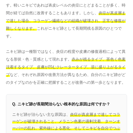
す。軽いニキビであれば表皮レベルの炎症にとどまることが多く、時
間が経てば自然に改善することもあります。しかし、
炎症が真皮層ま
で達した場合、コラーゲン繊維などの組織が破壊され、正常な修復が
難しくなります。
これがニキビ跡として長期間残る原因のひとつで
す。
ニキビ跡は一種類ではなく、炎症の程度や皮膚の修復過程によって異
なる形状・色・質感として現れます。
赤みが残るタイプ、茶色く色素
沈着するタイプ、皮膚が凹むクレータータイプ、逆に盛り上がるタイ
プ
など、それぞれ原因や改善方法が異なるため、自分のニキビ跡がど
のタイプなのかを正確に把握することが改善への第一歩となります。
Q. ニキビ跡が長期間治らない根本的な原因は何ですか？
ニキビ跡が治らない主な原因は、
炎症が真皮層まで達してコラ
ーゲンが破壊されること、メラニン色素の過剰沈着、ターンオ
ーバーの乱れ、紫外線による悪化、そしてニキビを自分でつぶ