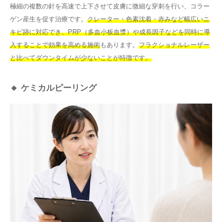
極細の複数の針を高速で上下させて皮膚に微細な穿刺を行い、コラー
ゲン産生を促す治療です。
クレーター・色素沈着・赤みなど幅広いニ
キビ跡に対応でき、PRP（多血小板血漿）や成長因子などを同時に導
入することで効果を高める施術
もあります。
フラクショナルレーザー
と比べてダウンタイムが少ないことが特徴です。
🔸 ケミカルピーリング