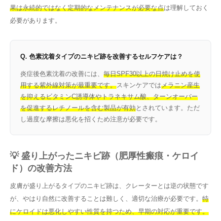
果は永続的ではなく定期的なメンテナンスが必要な点
は理解しておく
必要があります。
Q. 色素沈着タイプのニキビ跡を改善するセルフケアは？
炎症後色素沈着の改善には、
毎日SPF30以上の日焼け止めを使
用する紫外線対策が最重要です。
スキンケアでは
メラニン産生
を抑えるビタミンC誘導体やトラネキサム酸、ターンオーバー
を促進するレチノールを含む製品が有効
とされています。ただ
し過度な摩擦は悪化を招くため注意が必要です。
💡 盛り上がったニキビ跡（肥厚性瘢痕・ケロイ
ド）の改善方法
皮膚が盛り上がるタイプのニキビ跡は、クレーターとは逆の状態です
が、やはり自然に改善することは難しく、適切な治療が必要です。
特
にケロイドは悪化しやすい性質を持つため、早期の対応が重要です。