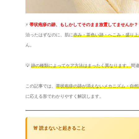
⚡
帯状疱疹の跡、もしかしてそのまま放置してませんか？
治ったはずなのに、肌に
赤み・茶色い跡・へこみ・盛り上
ん。
💡
跡の種類によってケア方法はまったく異なります。
間
この記事では、
帯状疱疹の跡が消えないメカニズム・自然
に応える形でわかりやすく解説します。
🚨 読まないと起きること