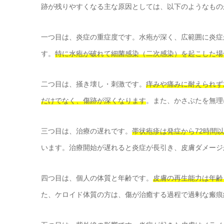
跡が残りやすくなる主な原因としては、以下のようなもの
一つ目は、炎症の重症度です。水疱が深く、広範囲に炎症
す。
特に水疱が破れて細菌感染（二次感染）を起こした場
二つ目は、掻き壊し・刺激です。
痒みや痛みに耐えられず
だけでなく、傷跡が深くなります
。また、かさぶたを無理
三つ目は、治療の遅れです。
帯状疱疹は発症から72時間
います。治療開始が遅れると炎症が長引き、皮膚ダメージ
四つ目は、個人の体質と年齢です。
皮膚の再生能力は年齢
た、ケロイド体質の方は、傷が治癒する過程で過剰な瘢痕