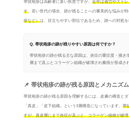
帯状疱疹は高齢者に多い疾患ですが、
近年は過労やストレ
す
。若い世代の場合、跡が残ることへの審美的な悩みが特
疹など）
は、目立ちやすい部位であるため、跡への対処を
Q. 帯状疱疹の跡が残りやすい原因は何ですか？
帯状疱疹の跡が残る主な原因は、炎症の重症度・掻き
層まで及ぶとコラーゲン組織が破壊され瘢痕が形成され
📌 帯状疱疹の跡が残る原因とメカニズム
帯状疱疹の跡が残る原因を理解するには、皮膚の構造とダ
「真皮」「皮下組織」という3層構造になっています。
帯
すが、真皮層にまで炎症が及ぶと、コラーゲン線維が破壊