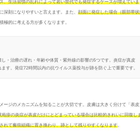
ス、生活習慣の乱れによって若い世代でも発症するケースが増えていま
に深刻になりやすいと言えます。また、
顔面に発症した場合（眼部帯状
積極的に考える方が多くなります。
壊し・治療の遅れ・年齢や体質・紫外線の影響の5つです。炎症が真皮
ます。発症72時間以内の抗ウイルス薬投与が跡を防ぐ上で重要です。
メージのメカニズムを知ることが大切です。皮膚は大きく分けて「表皮
状疱疹の炎症が表皮だけにとどまっている場合は比較的きれいに回復し
されて瘢痕組織に置き換わり、跡として残りやすくなります
。