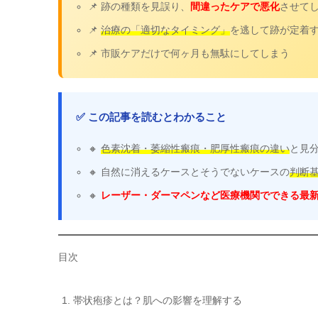
📌 跡の種類を見誤り、
間違ったケアで悪化
させて
📌
治療の「適切なタイミング」
を逃して跡が定着
📌 市販ケアだけで何ヶ月も無駄にしてしまう
✅ この記事を読むとわかること
🔸
色素沈着・萎縮性瘢痕・肥厚性瘢痕の違い
と見
🔸 自然に消えるケースとそうでないケースの
判断
🔸
レーザー・ダーマペンなど医療機関でできる最
目次
帯状疱疹とは？肌への影響を理解する