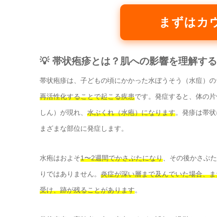
まずはカ
💡 帯状疱疹とは？肌への影響を理解する
帯状疱疹は、子どもの頃にかかった水ぼうそう（水痘）の
再活性化することで起こる疾患
です。発症すると、体の片
しん）が現れ、
水ぶくれ（水疱）になります
。発疹は帯状
まざまな部位に発症します。
水疱はおよそ
1〜2週間でかさぶたになり
、その後かさぶた
りではありません。
炎症が深い層まで及んでいた場合、ま
受け、跡が残ることがあります
。