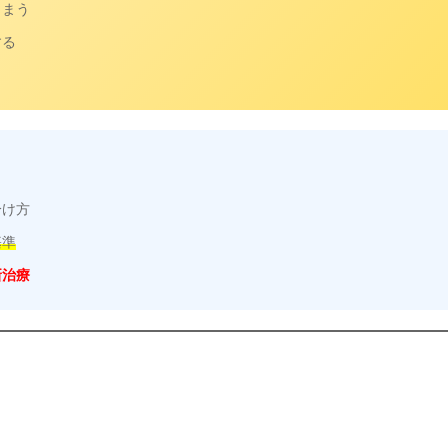
しまう
する
分け方
基準
新治療