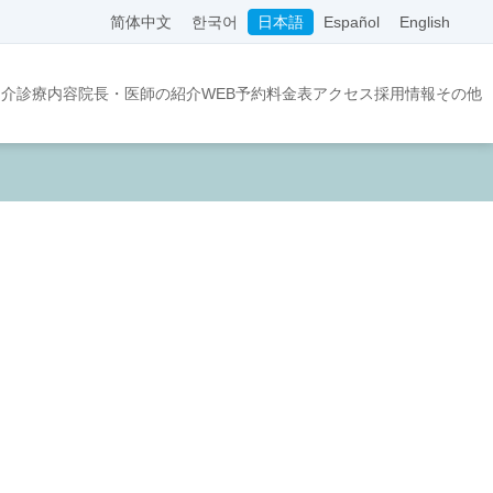
简体中文
한국어
日本語
Español
English
紹介
診療内容
院長・医師の紹介
WEB予約
料金表
アクセス
採用情報
その他