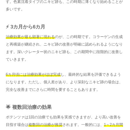
す。色素沈着タイプのニキビ跡も、この時期に薄くなり始めることが
多いです。
⚡ 3カ月から6カ月
治療効果が最も顕著に現れる
のが、この時期です。コラーゲンの生成
と再構築が継続され、ニキビ跡の改善が明確に認められるようになり
ます。深いクレーター状のニキビ跡も、この期間中に段階的に改善し
ていきます。
6カ月頃には治療効果がほぼ完成
し、最終的な結果を評価できるよう
になります。ただし、個人差があり、より深刻なニキビ跡の場合は、
完全な改善までにさらに時間を要することもあります。
🌟 複数回治療の効果
ポテンツァは1回の治療でも効果を実感できますが、より高い改善を
目指す場合は
複数回の治療が推奨
されます。一般的には、
1～2カ月間