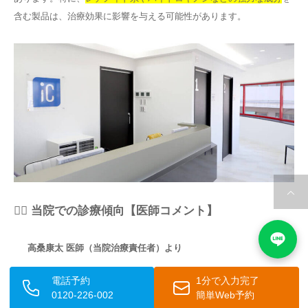
含む製品は、治療効果に影響を与える可能性があります。
👨‍⚕️ 当院での診療傾向【医師コメント】
高桑康太 医師（当院治療責任者）より
電話予約
1分で入力完了
「当院でも、ポテンツァによるニキビ跡治療を希望される患者
0120-226-002
簡単Web予約
様が増えており、特に従来の治療で改善が難しかった深いクレ