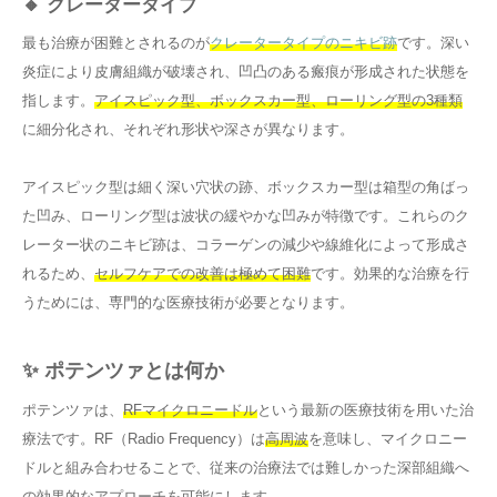
🔸 クレータータイプ
最も治療が困難とされるのが
クレータータイプのニキビ跡
です。深い
炎症により皮膚組織が破壊され、凹凸のある瘢痕が形成された状態を
指します。
アイスピック型、ボックスカー型、ローリング型の3種類
に細分化され、それぞれ形状や深さが異なります。
アイスピック型は細く深い穴状の跡、ボックスカー型は箱型の角ばっ
た凹み、ローリング型は波状の緩やかな凹みが特徴です。これらのク
レーター状のニキビ跡は、コラーゲンの減少や線維化によって形成さ
れるため、
セルフケアでの改善は極めて困難
です。効果的な治療を行
うためには、専門的な医療技術が必要となります。
✨ ポテンツァとは何か
ポテンツァは、
RFマイクロニードル
という最新の医療技術を用いた治
療法です。RF（Radio Frequency）は
高周波
を意味し、マイクロニー
ドルと組み合わせることで、従来の治療法では難しかった深部組織へ
の効果的なアプローチを可能にします。