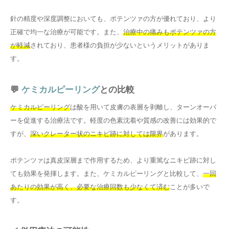
針の精度や深度調整においても、ポテンツァの方が優れており、より
正確で均一な治療が可能です。また、
治療中の痛みもポテンツァの方
が軽減
されており、患者様の負担が少ないというメリットがありま
す。
💬
ケミカルピーリング
との比較
ケミカルピーリング
は酸を用いて皮膚の表層を剥離し、ターンオーバ
ーを促進する治療法です。軽度の色素沈着や質感の改善には効果的で
すが、
深いクレーター状のニキビ跡に対しては限界
があります。
ポテンツァは真皮深層まで作用するため、より重篤なニキビ跡に対し
ても効果を発揮します。また、ケミカルピーリングと比較して、
一回
あたりの効果が高く、必要な治療回数も少なくて済む
ことが多いで
す。