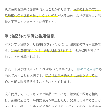
肌の色調も効果に影響を与えることがあります。
色黒の肌質の方は、
治療後に色素沈着を起こしやすい傾向
があるため、より慎重な出力調
整と丁寧なアフターケアが必要です。
🌟 治療前の準備と生活習慣
ポテンツァ治療をより効果的に行うためには、治療前の準備も重要で
す。
治療の2週間前からは、過度の日焼けを避け
、肌の状態を整えて
おくことが推奨されます。
また、十分な睡眠や バランスの取れた食事により、
肌の自然治癒力
を
高めておくことも大切です。
喫煙は血流を悪化させ治癒を妨げる
た
め、可能な限り禁煙することをおすすめします。
現在使用しているスキンケア製品についても、治療前に医師と相談
し、必要に応じて一時的に使用を中止したり、変更したりすることが
あります。特に、
レチノイド系やハイドロキノンなどの強力な成分
を