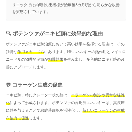
リニックでは約8割の患者様が治療後3カ月頃から明らかな改善
を実感されています。
🔍 ポテンツァがニキビ跡に効果的な理由
ポテンツァがニキビ跡治療において高い効果を発揮する理由は、その
独特な
作用メカニズム
にあります。RFエネルギーの熱作用とマイクロ
ニードルの物理的刺激が
相乗効果
を生み出し、多角的にニキビ跡の改
善にアプローチします。
💬 コラーゲン生成の促進
ニキビ跡、特にクレーター状の跡は、
コラーゲンの減少や異常な線維
化
によって形成されます。ポテンツァの高周波エネルギーは、真皮層
に熱を与えることで線維芽細胞を活性化し、
新しいコラーゲンの生成
を強力に促進
します。