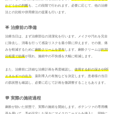
かどうかの判断
も、この段階で行われます。必要に応じて、他の治療
法との比較や併用療法の提案も行います。
🌟 治療前の準備
治療当日は、まず治療部位の清潔化を行います。メイクや汚れを完全
に除去し、消毒を行って感染リスクを最小限に抑えます。その後、痛
みを軽減するために
麻酔クリームを塗布
します。麻酔クリームは
約30
分程度で効果
が現れ、施術中の不快感を大幅に軽減します。
また、治療前に詳細な治療計画を再度確認し、
使用する針の深さやRF
エネルギーの出力
、薬剤導入の有無などを決定します。患者様の当日
の肌状態も確認し、必要に応じて計画を微調整することもあります。
💬 実際の施術過程
麻酔が効いた状態で、実際の施術を開始します。ポテンツァの専用機
器を用いて、予め設定した深さにマイクロニードルを挿入し、同時に