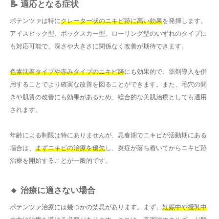
📝 適応となる症状
ポテンツァは特に
クレーター状のニキビ跡に高い効果
を発揮します。
アイスピック型、ボックスカー型、ローリング型のいずれのタイプに
も対応可能で、深さや大きさに関係なく改善が期待できます。
色素沈着タイプや赤みタイプのニキビ跡
にも効果的で、薬剤導入を併
用することでより確実な改善を図ることができます。また、毛穴の開
きや肌質の改善にも効果があるため、総合的な美肌治療としても適用
されます。
年齢による制限は特にありませんが、思春期でニキビが活動期にある
場合は、
まずニキビの治療を優先
し、炎症が落ち着いてからニキビ跡
治療を開始することが一般的です。
🔸 治療に適さない場合
ポテンツァ治療には幾つかの禁忌があります。まず、
妊娠中や授乳中