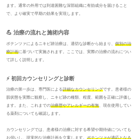
ます。通常の外用では到達困難な深部組織に有効成分を届けること
で、より確実で早期の効果を実現します。
💪 治療の流れと施術内容
ポテンツァによるニキビ跡治療は、適切な診断から始まり、
個別の治
療計画
に基づいて実施されます。ここでは、実際の治療の流れについ
て詳しく説明します。
⚡ 初回カウンセリングと診断
治療の第一歩は、専門医による
詳細なカウンセリング
です。患者様の
肌状態を実際に観察し、ニキビ跡の種類、程度、範囲を正確に評価し
ます。また、これまでの
治療歴やアレルギーの有無
、現在使用してい
る薬剤についても確認します。
カウンセリングでは、患者様の治療に対する希望や期待値についても
お伺いし、現実的な治療計画を立案します。
ポテンツァが適応となる