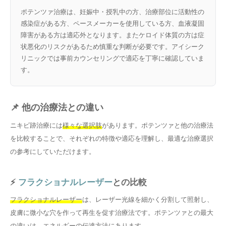
ポテンツァ治療は、妊娠中・授乳中の方、治療部位に活動性の
感染症がある方、ペースメーカーを使用している方、血液凝固
障害がある方は適応外となります。またケロイド体質の方は症
状悪化のリスクがあるため慎重な判断が必要です。アイシーク
リニックでは事前カウンセリングで適応を丁寧に確認していま
す。
📌 他の治療法との違い
ニキビ跡治療には
様々な選択肢
があります。ポテンツァと他の治療法
を比較することで、それぞれの特徴や適応を理解し、最適な治療選択
の参考にしていただけます。
⚡
フラクショナルレーザー
との比較
フラクショナルレーザー
は、レーザー光線を細かく分割して照射し、
皮膚に微小な穴を作って再生を促す治療法です。ポテンツァとの最大
の違いは、
エネルギーの伝達方法
にあります。