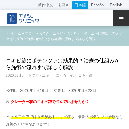
简体中文
한국어
日本語
Español
English
クリニック紹介
ホーム
»
ブログ
»
おでき・ニキビ・ほくろ・イボ
»
ニキビ跡にポテンツ
ァは効果的？治療の仕組みから施術の流れまで詳しく解説
診療内容
院長・医師の紹介
ニキビ跡にポテンツァは効果的？治療の仕組みか
ら施術の流れまで詳しく解説
WEB予約
2026.02.16
おでき・ニキビ・ほくろ・イボ
,
ニキビ跡
料金表
公開日: 2026年2月16日
更新日: 2026年3月22日
🚨
クレーター状のニキビ跡で悩んでいませんか？
アクセス
📌
セルフケアでは限界があるニキビ跡
も、最新の
ポテンツァ治療
なら
採用情報
改善の可能性があります！