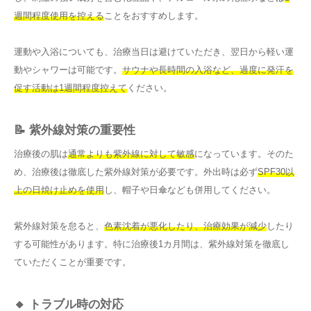
週間程度使用を控える
ことをおすすめします。
運動や入浴についても、治療当日は避けていただき、翌日から軽い運
動やシャワーは可能です。
サウナや長時間の入浴など、過度に発汗を
促す活動は1週間程度控えて
ください。
📝 紫外線対策の重要性
治療後の肌は
通常よりも紫外線に対して敏感
になっています。そのた
め、治療後は徹底した紫外線対策が必要です。外出時は必ず
SPF30以
上の日焼け止めを使用
し、帽子や日傘なども併用してください。
紫外線対策を怠ると、
色素沈着が悪化したり、治療効果が減少
したり
する可能性があります。特に治療後1カ月間は、紫外線対策を徹底し
ていただくことが重要です。
🔸 トラブル時の対応