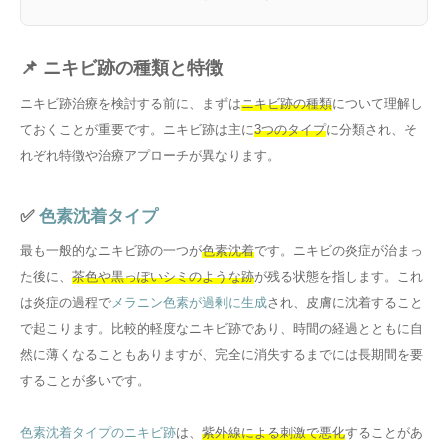
📌 ニキビ跡の種類と特徴
ニキビ跡治療を検討する前に、まずは
ニキビ跡の種類
について理解し
ておくことが重要です。ニキビ跡は主に
3つのタイプ
に分類され、そ
れぞれ特徴や治療アプローチが異なります。
✅
色素沈着タイプ
最も一般的なニキビ跡の一つが
色素沈着
です。ニキビの炎症が治まっ
た後に、
茶色や黒っぽいシミのような跡
が残る状態を指します。これ
は炎症の過程で
メラニン色素が過剰に生成
され、皮膚に沈着すること
で起こります。比較的軽度なニキビ跡であり、時間の経過とともに自
然に薄くなることもありますが、完全に消失するまでには長期間を要
することが多いです。
色素沈着タイプのニキビ跡
は、
紫外線による刺激で悪化
することがあ