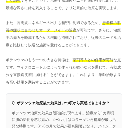
かく調整
できることです。治療する部位やニキビ跡の程度に応じて、
最適な深さに針を刺入することで、より効果的な治療を実現します。
また、高周波エネルギーの出力も精密に制御できるため、
患者様の肌
質や症状に合わせたオーダーメイドの治療
が可能です。さらに、治療
中の痛みを軽減するための機能も搭載されており、従来のニードル治
療と比較して快適な施術を受けることができます。
ポテンツァのもう一つの大きな特徴は、
薬剤導入との併用が可能
な点
です。マイクロニードルによって作られた微小な穴を通じて、有効成
分を直接真皮層に届けることができます。これにより、単独治療より
も高い効果を期待することができます。
Q. ポテンツァ治療後の効果はいつ頃から実感できますか？
ポテンツァ治療の効果は段階的に現れます。治療から1カ月頃
に肌の変化を感じ始め、2〜3カ月はコラーゲン再構築が最も活
発な時期です。3〜6カ月で効果が最も顕著となり、アイシーク