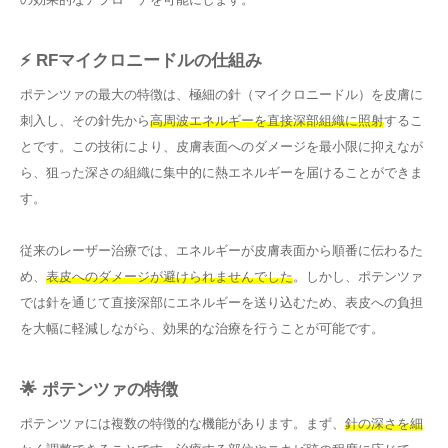
⚡ RFマイクロニードルの仕組み
ポテンツァの最大の特徴は、極細の針（マイクロニードル）を皮膚に
刺入し、その針先から
高周波エネルギーを直接深部組織に照射
するこ
とです。この技術により、皮膚表面へのダメージを最小限に抑えなが
ら、狙った深さの組織に集中的に熱エネルギーを届けることができま
す。
従来のレーザー治療では、エネルギーが皮膚表面から順番に伝わるた
め、
表皮へのダメージが避けられませんでした
。しかし、ポテンツァ
では針を通じて直接深部にエネルギーを送り込むため、表皮への負担
を大幅に軽減しながら、効果的な治療を行うことが可能です。
🌟 ポテンツァの特徴
ポテンツァには複数の特徴的な機能があります。まず、
針の深さを細