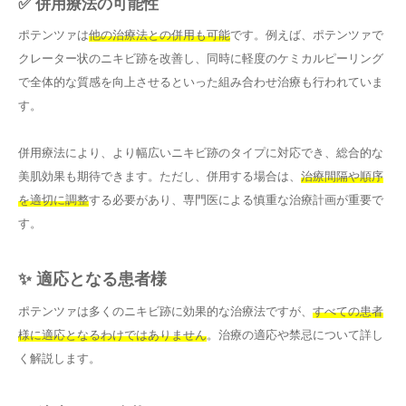
✅ 併用療法の可能性
ポテンツァは
他の治療法との併用も可能
です。例えば、ポテンツァで
クレーター状のニキビ跡を改善し、同時に軽度のケミカルピーリング
で全体的な質感を向上させるといった組み合わせ治療も行われていま
す。
併用療法により、より幅広いニキビ跡のタイプに対応でき、総合的な
美肌効果も期待できます。ただし、併用する場合は、
治療間隔や順序
を適切に調整
する必要があり、専門医による慎重な治療計画が重要で
す。
✨ 適応となる患者様
ポテンツァは多くのニキビ跡に効果的な治療法ですが、
すべての患者
様に適応となるわけではありません
。治療の適応や禁忌について詳し
く解説します。