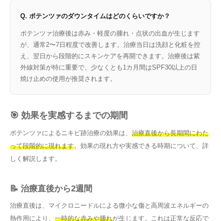
Q. ポテンツァのダウンタイムはどのくらいですか？
ポテンツァ治療後は赤み・軽度の腫れ・点状の出血が生じます
が、通常2〜7日程度で改善します。治療当日は洗顔と化粧を控
え、翌日から段階的にスキンケアを再開できます。治療後は紫
外線対策が特に重要で、少なくとも1カ月間はSPF30以上の日
焼け止めの使用が推奨されます。
🎯 効果を実感するまでの期間
ポテンツァによるニキビ跡治療の効果は、
治療直後から長期間にわた
って段階的に現れます
。効果の現れ方や実感できる時期について、詳
しく解説します。
📝 治療直後から2週間
治療直後は、マイクロニードルによる微小な傷と高周波エネルギーの
熱作用により、
一時的な赤みや腫れ
が生じます。これは正常な反応で