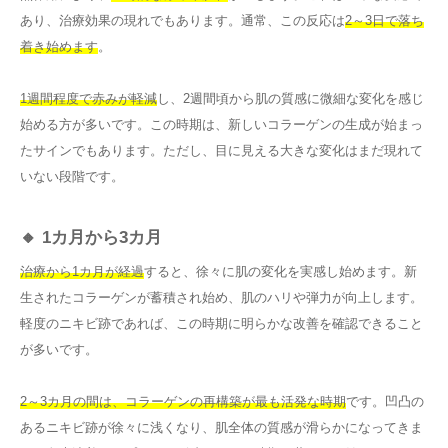
あり、治療効果の現れでもあります。通常、この反応は
2～3日で落ち
着き始めます
。
1週間程度で赤みが軽減
し、2週間頃から肌の質感に微細な変化を感じ
始める方が多いです。この時期は、新しいコラーゲンの生成が始まっ
たサインでもあります。ただし、目に見える大きな変化はまだ現れて
いない段階です。
🔸 1カ月から3カ月
治療から1カ月が経過
すると、徐々に肌の変化を実感し始めます。新
生されたコラーゲンが蓄積され始め、肌のハリや弾力が向上します。
軽度のニキビ跡であれば、この時期に明らかな改善を確認できること
が多いです。
2～3カ月の間は、コラーゲンの再構築が最も活発な時期
です。凹凸の
あるニキビ跡が徐々に浅くなり、肌全体の質感が滑らかになってきま