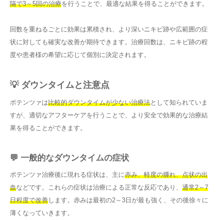
隔で3～5回の治療
を行うことで、最適な結果を得ることができます。
回数を重ねるごとに効果は累積され、より深いニキビ跡や広範囲の症
状に対しても確実な改善が期待できます。治療回数は、ニキビ跡の程
度や患者様の希望に応じて個別に決定されます。
💡 ダウンタイムと注意点
ポテンツァは
比較的ダウンタイムが少ない治療法
として知られていま
すが、適切なアフターケアを行うことで、より安全で効果的な治療結
果を得ることができます。
💬 一般的なダウンタイムの症状
ポテンツァ治療後に現れる症状は、主に
赤み、軽度の腫れ、点状の出
血
などです。これらの症状は治療による正常な反応であり、
通常2～7
日程度で改善
します。赤みは最初の2～3日が最も強く、その後徐々に
薄くなっていきます。