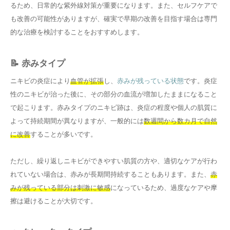
るため、日常的な紫外線対策が重要になります。また、セルフケアで
も改善の可能性がありますが、確実で早期の改善を目指す場合は専門
的な治療を検討することをおすすめします。
📝 赤みタイプ
ニキビの炎症により
血管が拡張
し、
赤みが残っている状態
です。炎症
性のニキビが治った後に、その部分の血流が増加したままになること
で起こります。赤みタイプのニキビ跡は、炎症の程度や個人の肌質に
よって持続期間が異なりますが、一般的には
数週間から数カ月で自然
に改善
することが多いです。
ただし、繰り返しニキビができやすい肌質の方や、適切なケアが行わ
れていない場合は、赤みが長期間持続することもあります。また、
赤
みが残っている部分は刺激に敏感
になっているため、過度なケアや摩
擦は避けることが大切です。