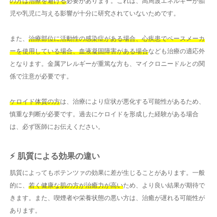
の方は治療を避ける
必要があります。これは、高周波エネルギーが胎
児や乳児に与える影響が十分に研究されていないためです。
また、
治療部位に活動性の感染症がある場合、心疾患でペースメーカ
ーを使用している場合、血液凝固障害がある場合
なども治療の適応外
となります。金属アレルギーが重篤な方も、マイクロニードルとの関
係で注意が必要です。
ケロイド体質の方
は、治療により症状が悪化する可能性があるため、
慎重な判断が必要です。過去にケロイドを形成した経験がある場合
は、必ず医師にお伝えください。
⚡ 肌質による効果の違い
肌質によってもポテンツァの効果に差が生じることがあります。一般
的に、
若く健康な肌の方が治癒力が高い
ため、より良い結果が期待で
きます。また、喫煙者や栄養状態の悪い方は、治癒が遅れる可能性が
あります。