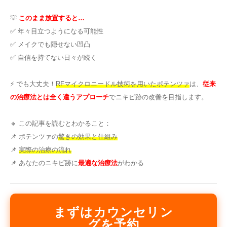
その他
💡
このまま放置すると…
✅ 年々目立つようになる可能性
✅ メイクでも隠せない凹凸
言語
✅ 自信を持てない日々が続く
简体中文
한국어
日本語
Español
English
⚡ でも大丈夫！
RFマイクロニードル技術を用いたポテンツァ
は、
従来
の治療法とは全く違うアプローチ
でニキビ跡の改善を目指します。
🔸 この記事を読むとわかること：
📌 ポテンツァの
驚きの効果と仕組み
📌
実際の治療の流れ
📌 あなたのニキビ跡に
最適な治療法
がわかる
まずはカウンセリン
グを予約