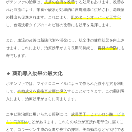
ポテンツァの治療は、
皮膚の血流を改善
する効果もあります。改善さ
れた血流により、栄養や酸素が効率的に皮膚組織に供給され、老廃物
の排出も促進されます。これにより、
肌のターンオーバーが正常化
し、色素沈着タイプのニキビ跡の改善にも効果を発揮します。
また、血流の改善は新陳代謝を活発にし、肌全体の健康状態を向上さ
せます。これにより、治療効果がより長期間持続し、
再発の予防
にも
寄与します。
🔸 薬剤導入効果の最大化
ポテンツァでは、マイクロニードルによって作られた微小な穴を利用
して、
有効成分を直接真皮層に導入
することができます。この薬剤導
入により、治療効果がさらに高まります。
ニキビ跡治療に用いられる薬剤には、
成長因子、ヒアルロン酸、
ビタ
ミンC誘導体
などがあります。これらの成分が直接作用部位に届くこ
とで、コラーゲン生成の促進や炎症の抑制、美白効果などが期待でき