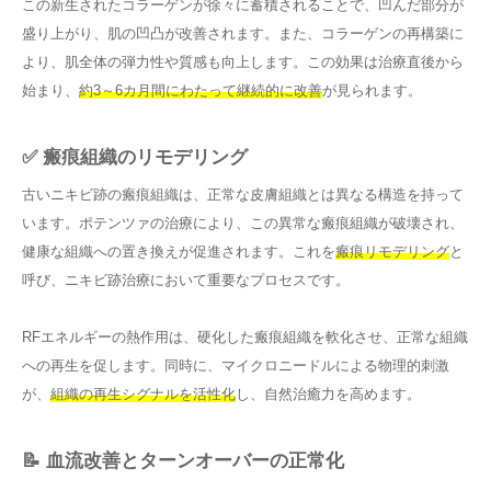
この新生されたコラーゲンが徐々に蓄積されることで、凹んだ部分が
盛り上がり、肌の凹凸が改善されます。また、コラーゲンの再構築に
より、肌全体の弾力性や質感も向上します。この効果は治療直後から
始まり、
約3～6カ月間にわたって継続的に改善
が見られます。
✅ 瘢痕組織のリモデリング
古いニキビ跡の瘢痕組織は、正常な皮膚組織とは異なる構造を持って
います。ポテンツァの治療により、この異常な瘢痕組織が破壊され、
健康な組織への置き換えが促進されます。これを
瘢痕リモデリング
と
呼び、ニキビ跡治療において重要なプロセスです。
RFエネルギーの熱作用は、硬化した瘢痕組織を軟化させ、正常な組織
への再生を促します。同時に、マイクロニードルによる物理的刺激
が、
組織の再生シグナルを活性化
し、自然治癒力を高めます。
📝 血流改善とターンオーバーの正常化