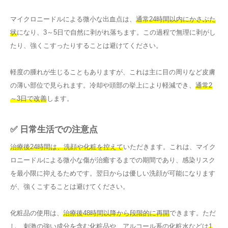
マイクロニードルによる微小な出血点は、
通常24時間以内にかさぶた
状
になり、3～5日で自然に剥がれ落ちます。この過程で無理に剥がし
たり、強くこすったりすることは避けてください。
軽度の腫れが生じることもありますが、これは主に目の周りなど皮膚
の薄い部位で見られます。冷却や頭部の挙上により軽減でき、
通常2
～3日で改善
します。
✅ 日常生活での注意点
治療後24時間は、洗顔や化粧を控えて
いただきます。これは、マイク
ロニードルによる微小な傷が治癒するまでの期間であり、感染リスク
を最小限に抑えるためです。翌日からは優しい洗顔が可能になります
が、強くこすることは避けてください。
化粧品の使用は、
治療後48時間以降から段階的に再開
できます。ただ
し、刺激の強い成分を含む化粧品や、アルコール系の化粧水などは
1