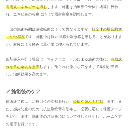
高周波エネルギーを照射
します。施術は治療部位全体に均等に行わ
れ、ニキビ跡の程度に応じて照射密度を調整します。
一回の施術時間は治療範囲によって異なりますが、
顔全体の場合約30
～60分程度
です。施術中は軽い温感や刺激感を感じることがあります
が、麻酔により痛みは最小限に抑えられています。
薬剤導入を行う場合は、マイクロニードルによる施術の後に、
有効成
分を含む薬剤を塗布
します。作られた微小な穴を通じて薬剤が浸透
し、治療効果を高めます。
✅ 施術後のケア
施術終了後は、治療部位の冷却を行い、
炎症や腫れを抑制
します。ま
た、感染防止のために抗生剤軟膏を塗布し、必要に応じて保護テープ
を貼付します。施術後の注意事項について詳しく説明し、ホームケア
の指導も行います。