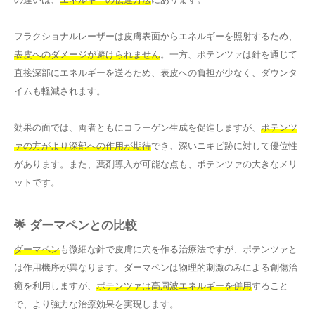
フラクショナルレーザーは皮膚表面からエネルギーを照射するため、
表皮へのダメージが避けられません
。一方、ポテンツァは針を通じて
直接深部にエネルギーを送るため、表皮への負担が少なく、ダウンタ
イムも軽減されます。
効果の面では、両者ともにコラーゲン生成を促進しますが、
ポテンツ
ァの方がより深部への作用が期待
でき、深いニキビ跡に対して優位性
があります。また、薬剤導入が可能な点も、ポテンツァの大きなメリ
ットです。
🌟 ダーマペンとの比較
ダーマペン
も微細な針で皮膚に穴を作る治療法ですが、ポテンツァと
は作用機序が異なります。ダーマペンは物理的刺激のみによる創傷治
癒を利用しますが、
ポテンツァは高周波エネルギーを併用
すること
で、より強力な治療効果を実現します。