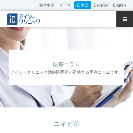
简体中文
한국어
日本語
Español
English
クリニック紹介
診療内容
院長・医師の紹介
医療コラム
アイシークリニック池袋院医師が監修する医療コラムです。
WEB予約
料金表
アクセス
ニキビ跡
採用情報