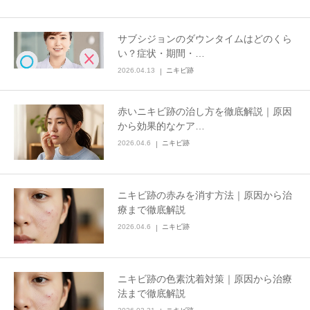
その他
サブシジョンのダウンタイムはどのくら
い？症状・期間・…
言語
2026.04.13
ニキビ跡
简体中文
한국어
日本語
Español
赤いニキビ跡の治し方を徹底解説｜原因
English
から効果的なケア…
2026.04.6
ニキビ跡
ニキビ跡の赤みを消す方法｜原因から治
療まで徹底解説
2026.04.6
ニキビ跡
ニキビ跡の色素沈着対策｜原因から治療
法まで徹底解説