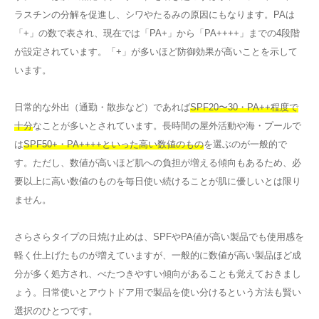
ラスチンの分解を促進し、シワやたるみの原因にもなります。PAは
「+」の数で表され、現在では「PA+」から「PA++++」までの4段階
が設定されています。「+」が多いほど防御効果が高いことを示して
います。
日常的な外出（通勤・散歩など）であれば
SPF20〜30・PA++程度で
十分
なことが多いとされています。長時間の屋外活動や海・プールで
は
SPF50+・PA++++といった高い数値のもの
を選ぶのが一般的で
す。ただし、数値が高いほど肌への負担が増える傾向もあるため、必
要以上に高い数値のものを毎日使い続けることが肌に優しいとは限り
ません。
さらさらタイプの日焼け止めは、SPFやPA値が高い製品でも使用感を
軽く仕上げたものが増えていますが、一般的に数値が高い製品ほど成
分が多く処方され、べたつきやすい傾向があることも覚えておきまし
ょう。日常使いとアウトドア用で製品を使い分けるという方法も賢い
選択のひとつです。