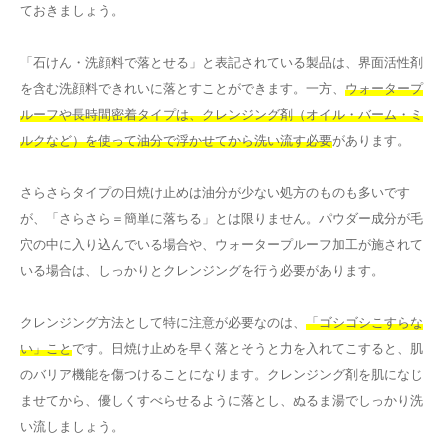
ておきましょう。
「石けん・洗顔料で落とせる」と表記されている製品は、界面活性剤
を含む洗顔料できれいに落とすことができます。一方、
ウォータープ
ルーフや長時間密着タイプは、クレンジング剤（オイル・バーム・ミ
ルクなど）を使って油分で浮かせてから洗い流す必要
があります。
さらさらタイプの日焼け止めは油分が少ない処方のものも多いです
が、「さらさら＝簡単に落ちる」とは限りません。パウダー成分が毛
穴の中に入り込んでいる場合や、ウォータープルーフ加工が施されて
いる場合は、しっかりとクレンジングを行う必要があります。
クレンジング方法として特に注意が必要なのは、
「ゴシゴシこすらな
い」こと
です。日焼け止めを早く落とそうと力を入れてこすると、肌
のバリア機能を傷つけることになります。クレンジング剤を肌になじ
ませてから、優しくすべらせるように落とし、ぬるま湯でしっかり洗
い流しましょう。