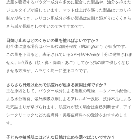
皮脂を吸収するパウダー成分を多めに配合した製品や、油分を抑えた
ジェルタイプが適しています。マット仕上げを謳った製品はテカリ抑
制が期待でき、シリコン系成分が多い製品は皮脂と混ざりにくくさら
さら感が長続きしやすいのでおすすめです。
日焼け止めはどのくらいの量を塗ればよいですか？
顔全体に塗る場合はパール粒2個分程度（約2mg/cm²）が目安です。
この量を下回ると、表示されているSPF値やPA値が十分に発揮されま
せん。5点置き（額・鼻・両頬・あご）してから指の腹で優しくなじ
ませる方法が、ムラなく均一に塗るコツです。
さらさら日焼け止めで肌荒れが起きる原因は何ですか？
主な原因として、パウダー成分による過度の乾燥、エタノール配合に
よる水分蒸発、紫外線吸収剤によるアレルギー反応、洗浄不足による
毛穴詰まりが挙げられます。肌荒れが続く場合は自己判断せず、アイ
シークリニックなどの皮膚科・美容皮膚科への受診をおすすめしま
す。
子どもや敏感肌にはどんな日焼け止めを選べばよいですか？