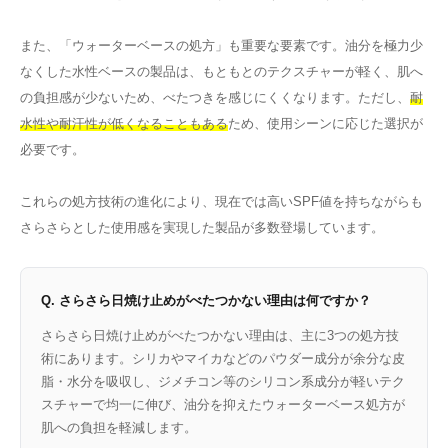
また、「ウォーターベースの処方」も重要な要素です。油分を極力少
なくした水性ベースの製品は、もともとのテクスチャーが軽く、肌へ
の負担感が少ないため、べたつきを感じにくくなります。ただし、
耐
水性や耐汗性が低くなることもある
ため、使用シーンに応じた選択が
必要です。
これらの処方技術の進化により、現在では高いSPF値を持ちながらも
さらさらとした使用感を実現した製品が多数登場しています。
Q. さらさら日焼け止めがべたつかない理由は何ですか？
さらさら日焼け止めがべたつかない理由は、主に3つの処方技
術にあります。シリカやマイカなどのパウダー成分が余分な皮
脂・水分を吸収し、ジメチコン等のシリコン系成分が軽いテク
スチャーで均一に伸び、油分を抑えたウォーターベース処方が
肌への負担を軽減します。