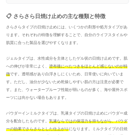
📋 さらさら日焼け止めの主な種類と特徴
さらさらタイプの日焼け止めには、いくつかの剤形や処方タイプがあ
ります。それぞれの特徴を理解することで、自分のライフスタイルや
肌質に合った製品を選びやすくなります。
ジェルタイプは、水性成分を主体としたゲル状の日焼け止めです。肌
への伸びが非常によく、
塗布後にべたつきをほとんど感じないのが特
徴
です。透明感があり白浮きしにくいため、日常使いに向いていま
す。ただし、油分が少ないため乾燥しやすい肌の方は注意が必要で
す。また、ウォータープルーフ性能が弱いものが多く、海や屋外スポ
ーツには向かない場合もあります。
パウダーインミルクタイプは、乳液タイプの日焼け止めにパウダー成
分を配合したものです。
乳液ならではの保湿力を持ちながら、パウダ
ーの効果でさらさらとした仕上がり
になります。ミルクタイプの日焼