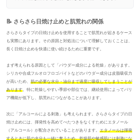
📝 さらさら日焼け止めと肌荒れの関係
さらさらタイプの日焼け止めを使用することで肌荒れが起きるケース
も実際にあります。その原因と対処法について理解しておくことは、
長く日焼け止めを快適に使い続けるために重要です。
まず考えられる原因として「パウダー成分による乾燥」があります。
シリカや合成フルオロフロゴパイトなどのパウダー成分は皮脂吸収力
が高いため、
肌の必要な水分・油分まで過度に吸収してしまうことが
あります
。特に乾燥しやすい季節や部位では、継続使用によってバリ
ア機能が低下し、肌荒れにつながることがあります。
次に「アルコールによる刺激」も考えられます。さらさらタイプの日
焼け止めには、揮発性を高めてべたつきをなくすためにエタノール
（アルコール）が配合されていることがあります。
エタノールは揮発
するときに肌の水分も一緒に奪うため、乾燥肌や敏感肌には刺激にな