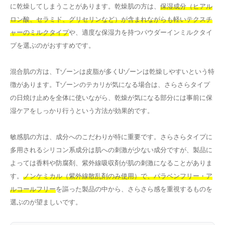
に乾燥してしまうことがあります。乾燥肌の方は、
保湿成分（ヒアル
ロン酸、セラミド、グリセリンなど）が含まれながらも軽いテクスチ
ャーのミルクタイプ
や、適度な保湿力を持つパウダーインミルクタイ
プを選ぶのがおすすめです。
混合肌の方は、Tゾーンは皮脂が多くUゾーンは乾燥しやすいという特
徴があります。Tゾーンのテカリが気になる場合は、さらさらタイプ
の日焼け止めを全体に使いながら、乾燥が気になる部分には事前に保
湿ケアをしっかり行うという方法が効果的です。
敏感肌の方は、成分へのこだわりが特に重要です。さらさらタイプに
多用されるシリコン系成分は肌への刺激が少ない成分ですが、製品に
よっては香料や防腐剤、紫外線吸収剤が肌の刺激になることがありま
す。
ノンケミカル（紫外線散乱剤のみ使用）で、パラベンフリー・ア
ルコールフリー
を謳った製品の中から、さらさら感を重視するものを
選ぶのが望ましいです。