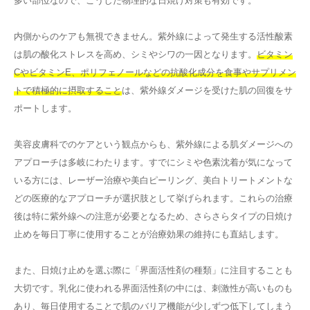
多い部位なので、こうした物理的な日焼け対策も有効です。
内側からのケアも無視できません。紫外線によって発生する活性酸素
は肌の酸化ストレスを高め、シミやシワの一因となります。
ビタミン
CやビタミンE、ポリフェノールなどの抗酸化成分を食事やサプリメン
トで積極的に摂取すること
は、紫外線ダメージを受けた肌の回復をサ
ポートします。
美容皮膚科でのケアという観点からも、紫外線による肌ダメージへの
アプローチは多岐にわたります。すでにシミや色素沈着が気になって
いる方には、レーザー治療や美白ピーリング、美白トリートメントな
どの医療的なアプローチが選択肢として挙げられます。これらの治療
後は特に紫外線への注意が必要となるため、さらさらタイプの日焼け
止めを毎日丁寧に使用することが治療効果の維持にも直結します。
また、日焼け止めを選ぶ際に「界面活性剤の種類」に注目することも
大切です。乳化に使われる界面活性剤の中には、刺激性が高いものも
あり、毎日使用することで肌のバリア機能が少しずつ低下してしまう