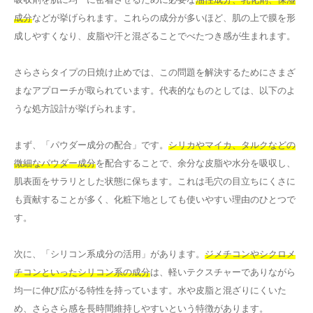
成分
などが挙げられます。これらの成分が多いほど、肌の上で膜を形
成しやすくなり、皮脂や汗と混ざることでべたつき感が生まれます。
さらさらタイプの日焼け止めでは、この問題を解決するためにさまざ
まなアプローチが取られています。代表的なものとしては、以下のよ
うな処方設計が挙げられます。
まず、「パウダー成分の配合」です。
シリカやマイカ、タルクなどの
微細なパウダー成分
を配合することで、余分な皮脂や水分を吸収し、
肌表面をサラリとした状態に保ちます。これは毛穴の目立ちにくさに
も貢献することが多く、化粧下地としても使いやすい理由のひとつで
す。
次に、「シリコン系成分の活用」があります。
ジメチコンやシクロメ
チコンといったシリコン系の成分
は、軽いテクスチャーでありながら
均一に伸び広がる特性を持っています。水や皮脂と混ざりにくいた
め、さらさら感を長時間維持しやすいという特徴があります。