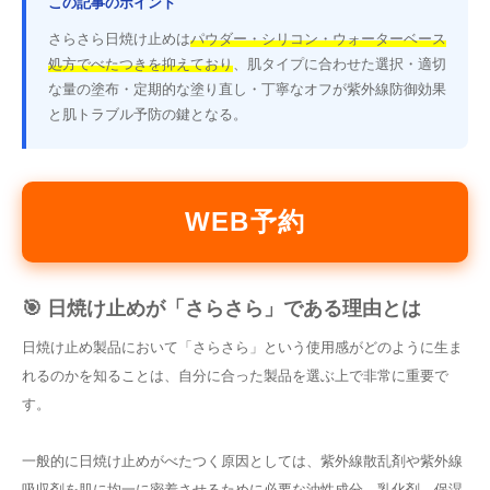
この記事のポイント
さらさら日焼け止めは
パウダー・シリコン・ウォーターベース
処方でべたつきを抑えており
、肌タイプに合わせた選択・適切
な量の塗布・定期的な塗り直し・丁寧なオフが紫外線防御効果
と肌トラブル予防の鍵となる。
WEB予約
🎯 日焼け止めが「さらさら」である理由とは
日焼け止め製品において「さらさら」という使用感がどのように生ま
れるのかを知ることは、自分に合った製品を選ぶ上で非常に重要で
す。
一般的に日焼け止めがべたつく原因としては、紫外線散乱剤や紫外線
吸収剤を肌に均一に密着させるために必要な
油性成分、乳化剤、保湿