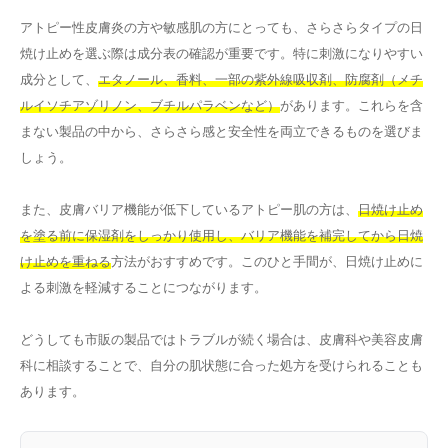
アトピー性皮膚炎の方や敏感肌の方にとっても、さらさらタイプの日
焼け止めを選ぶ際は成分表の確認が重要です。特に刺激になりやすい
成分として、
エタノール、香料、一部の紫外線吸収剤、防腐剤（メチ
ルイソチアゾリノン、ブチルパラベンなど）
があります。これらを含
まない製品の中から、さらさら感と安全性を両立できるものを選びま
しょう。
また、皮膚バリア機能が低下しているアトピー肌の方は、
日焼け止め
を塗る前に保湿剤をしっかり使用し、バリア機能を補完してから日焼
け止めを重ねる
方法がおすすめです。このひと手間が、日焼け止めに
よる刺激を軽減することにつながります。
どうしても市販の製品ではトラブルが続く場合は、皮膚科や美容皮膚
科に相談することで、自分の肌状態に合った処方を受けられることも
あります。