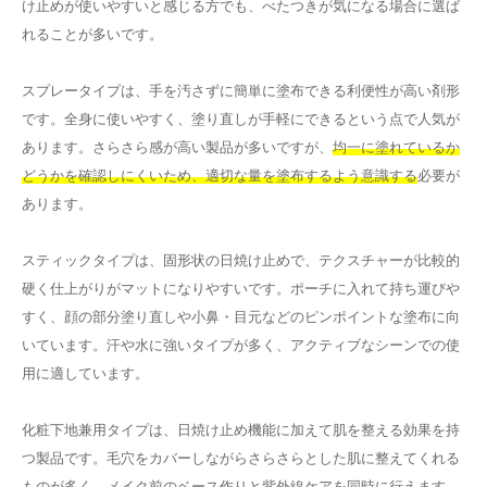
け止めが使いやすいと感じる方でも、べたつきが気になる場合に選ば
れることが多いです。
スプレータイプは、手を汚さずに簡単に塗布できる利便性が高い剤形
です。全身に使いやすく、塗り直しが手軽にできるという点で人気が
あります。さらさら感が高い製品が多いですが、
均一に塗れているか
どうかを確認しにくいため、適切な量を塗布するよう意識する
必要が
あります。
スティックタイプは、固形状の日焼け止めで、テクスチャーが比較的
硬く仕上がりがマットになりやすいです。ポーチに入れて持ち運びや
すく、顔の部分塗り直しや小鼻・目元などのピンポイントな塗布に向
いています。汗や水に強いタイプが多く、アクティブなシーンでの使
用に適しています。
化粧下地兼用タイプは、日焼け止め機能に加えて肌を整える効果を持
つ製品です。毛穴をカバーしながらさらさらとした肌に整えてくれる
ものが多く、メイク前のベース作りと紫外線ケアを同時に行えます。