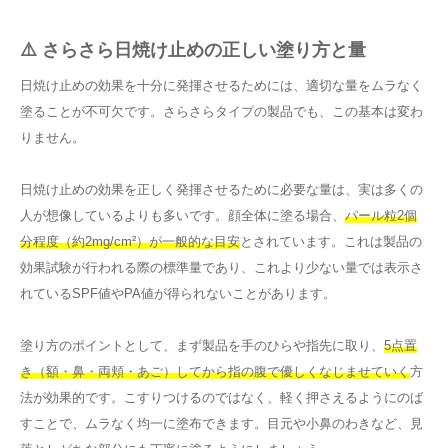
⚠️ さらさら日焼け止めの正しい塗り方と量
日焼け止めの効果を十分に発揮させるためには、適切な量をムラなく
塗ることが不可欠です。さらさらタイプの製品でも、この基本は変わ
りません。
日焼け止めの効果を正しく発揮させるために必要な量は、実は多くの
人が想像しているよりも多いです。顔全体に塗る場合、
パール粒2個
分程度（約2mg/cm²）が一般的な目安
とされています。これは製品の
効果試験が行われる際の標準量であり、これより少ない量では表示さ
れているSPF値やPA値が得られないことがあります。
塗り方のポイントとして、まず製品を手のひらや指先に取り、
5点置
き（額・鼻・両頬・あご）してから指の腹で優しくなじませていく
方
法が効果的です。こすりつけるのではなく、軽く押さえるようにのば
すことで、ムラなく均一に塗布できます。目元や小鼻のわきなど、見