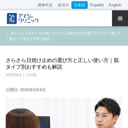
简体中文
한국어
日本語
Español
English
クリニック紹介
ホーム
»
ブログ
»
その他
»
さらさら日焼け止めの選び方と正しい使い方
｜肌タイプ別おすすめも解説
診療内容
院長・医師の紹介
さらさら日焼け止めの選び方と正しい使い方｜肌
タイプ別おすすめも解説
WEB予約
2026.06.4
その他
料金表
公開日: 2026年6月4日
アクセス
採用情報