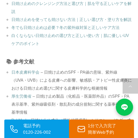
日焼け止めのクレンジング方法と選び方｜肌を守る正しいケアを解
説
日焼け止めを使っても焼けない方法｜正しい選び方・塗り方を解説
冬でも日焼け止めは必要？冬の紫外線対策と正しいケア方法
白くならない日焼け止めの選び方と正しい使い方｜肌に優しいUV
ケアのポイント
📚 参考文献
日本皮膚科学会
– 日焼け止めのSPF・PA値の意味、紫外線
（UVA・UVB）による皮膚への影響、敏感肌・アトピー性皮膚炎に
おける日焼け止め選びに関する皮膚科学的な根拠情報
厚生労働省
– 日焼け止め製品（化粧品・医薬部外品）のSPF・PA
表示基準、紫外線吸収剤・散乱剤の成分規制に関する薬事行政上の
基準情報
PubMed
– 日焼け止め成分（紫外線吸収剤・シリコン・パウダー成
電話予約
1分で入力完了
分）による接触皮膚炎・肌荒れに関する国際的な皮膚科学研究文献
0120-226-002
簡単Web予約