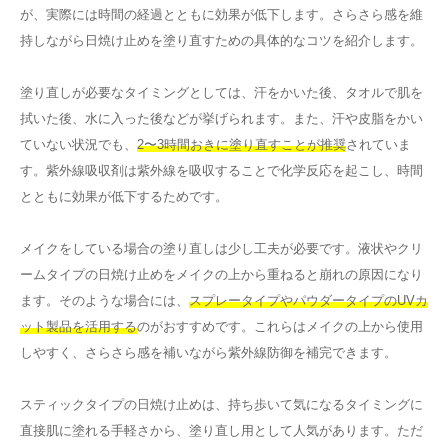
が、実際には時間の経過とともに効果が低下します。さらさら感を維
持しながら日焼け止めを塗り直すための具体的なコツを紹介します。
塗り直しが必要なタイミングとしては、汗をかいた後、タオルで肌を
拭いた後、水に入った後などが挙げられます。また、汗や皮脂をかい
ていない状況でも、
2〜3時間おきに塗り直すことが推奨
されていま
す。紫外線吸収剤は紫外線を吸収することで化学反応を起こし、時間
とともに効果が低下するためです。
メイクをしている場合の塗り直しは少し工夫が必要です。液状やクリ
ームタイプの日焼け止めをメイクの上から重ねると崩れの原因になり
ます。そのような場合には、
スプレータイプやパウダータイプのUVカ
ット製品を活用する
のがおすすめです。これらはメイクの上から使用
しやすく、さらさら感を補いながら紫外線防御を補完できます。
スティックタイプの日焼け止めは、持ち歩いて気になるタイミングに
直接肌に塗れる手軽さから、塗り直し用として人気があります。ただ