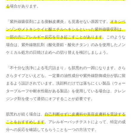
る
場合があります。
「紫外線吸収剤による接触皮膚炎」も見逃せない原因です。
オキシベ
ンゾンやメトキシケイヒ酸エチルヘキシルといった紫外線吸収剤は、
一部の方にアレルギー反応を引き起こすことがあります
。このような
場合は、紫外線散乱剤（酸化亜鉛・酸化チタン）のみを使用したノン
ケミカル処方の日焼け止めへの切り替えを検討しましょう。
「不十分な洗浄による毛穴詰まり」も肌荒れの一因になります。さら
さらタイプといえども、一定量の油性成分や紫外線防御成分が肌に留
まるよう設計されています。洗顔料だけでは落ちにくい製品（ウォー
タープルーフや耐水性能がある製品）を使用している場合は、クレン
ジング剤を使って適切にオフすることが必要です。
肌荒れが続く場合は、
自己判断せずに皮膚科や美容皮膚科を受診する
ことをおすすめします
。アレルギーパッチテストによって、特定の成
分への反応を確認してもらうことも一つの方法です。