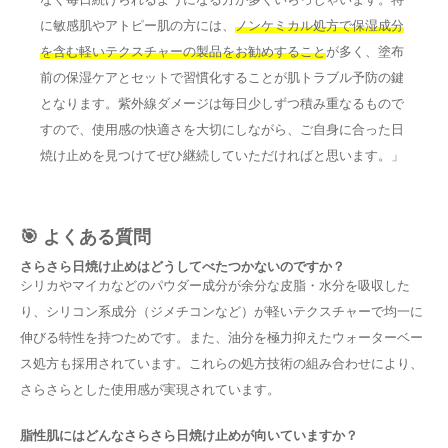
に敏感肌やアトピー肌の方には、
ノンケミカル処方で保湿成分
を含む軽いテクスチャーの製品をお勧めすること
が多く、塗布
前の保湿ケアとセットで習慣化することが肌トラブル予防の鍵
となります。紫外線ダメージは毎日少しずつ積み重なるもので
すので、使用感の快適さを大切にしながら、ご自身に合った日
焼け止めを見つけてぜひ継続していただければと思います。」
🎯 よくある質問
さらさら日焼け止めはどうしてべたつかないのですか？
シリカやマイカなどのパウダー成分が余分な皮脂・水分を吸収した
り、シリコン系成分（ジメチコンなど）が軽いテクスチャーで均一に
伸びる特性を持つためです。また、油分を極力抑えたウォーターベー
ス処方も採用されています。これらの処方技術の組み合わせにより、
さらさらとした使用感が実現されています。
脂性肌にはどんなさらさら日焼け止めが向いていますか？