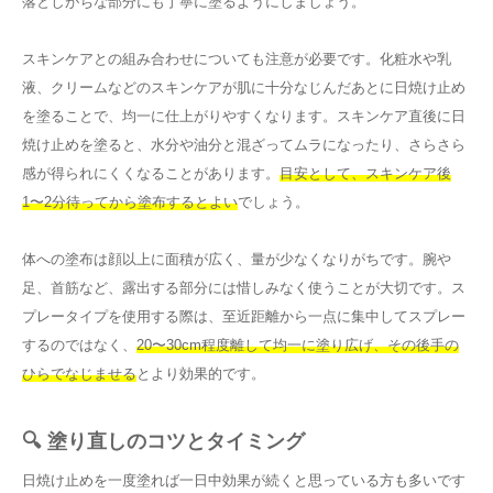
落としがちな部分にも丁寧に塗るようにしましょう。
スキンケアとの組み合わせについても注意が必要です。化粧水や乳
液、クリームなどのスキンケアが肌に十分なじんだあとに日焼け止め
を塗ることで、均一に仕上がりやすくなります。スキンケア直後に日
焼け止めを塗ると、水分や油分と混ざってムラになったり、さらさら
感が得られにくくなることがあります。
目安として、スキンケア後
1〜2分待ってから塗布するとよい
でしょう。
体への塗布は顔以上に面積が広く、量が少なくなりがちです。腕や
足、首筋など、露出する部分には惜しみなく使うことが大切です。ス
プレータイプを使用する際は、至近距離から一点に集中してスプレー
するのではなく、
20〜30cm程度離して均一に塗り広げ、その後手の
ひらでなじませる
とより効果的です。
🔍 塗り直しのコツとタイミング
日焼け止めを一度塗れば一日中効果が続くと思っている方も多いです