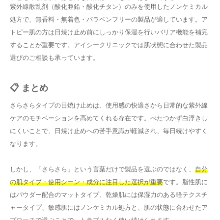
紫外線散乱剤（酸化亜鉛・酸化チタン）のみを使用したノンケミカル
処方で、無香料・無着色・パラベンフリーの製品が適しています。ア
トピー肌の方は日焼け止め前にしっかり保湿を行いバリア機能を補完
することが重要です。アイシークリニックでは肌状態に合わせた製品
選びのご相談も承っています。
📋 まとめ
さらさらタイプの日焼け止めは、使用感の快適さから日常的な紫外線
ケアのモチベーションを高めてくれる存在です。べたつかず白浮きし
にくいことで、日焼け止めへの苦手意識が軽減され、毎日続けやすく
なります。
しかし、「さらさら」という言葉だけで製品を選ぶのではなく、
自分
の肌タイプ・使用シーン・成分に注目した選択が重要
です。脂性肌に
はパウダー配合のマットタイプ、乾燥肌には保湿力のある軽テクスチ
ャータイプ、敏感肌にはノンケミカル処方と、肌の状態に合わせたア