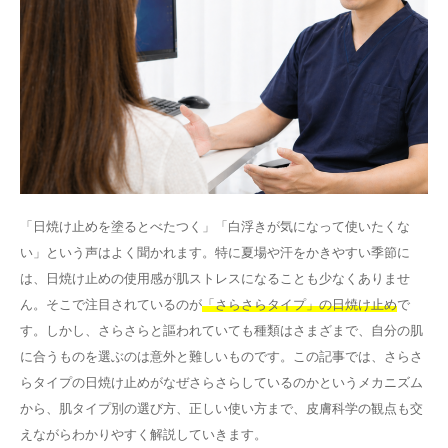
その他
言語
简体中文
한국어
日本語
Español
English
「日焼け止めを塗るとべたつく」「白浮きが気になって使いたくな
い」という声はよく聞かれます。特に夏場や汗をかきやすい季節に
は、日焼け止めの使用感が肌ストレスになることも少なくありませ
ん。そこで注目されているのが
「さらさらタイプ」の日焼け止め
で
す。しかし、さらさらと謳われていても種類はさまざまで、自分の肌
に合うものを選ぶのは意外と難しいものです。この記事では、さらさ
らタイプの日焼け止めがなぜさらさらしているのかというメカニズム
から、肌タイプ別の選び方、正しい使い方まで、皮膚科学の観点も交
えながらわかりやすく解説していきます。