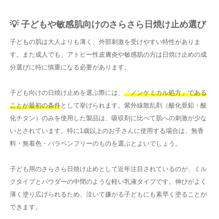
💡 子どもや敏感肌向けのさらさら日焼け止め選び
子どもの肌は大人よりも薄く、外部刺激を受けやすい特性がありま
す。また成人でも、アトピー性皮膚炎や敏感肌の方は日焼け止めの成
分選びに特に慎重になる必要があります。
子ども向けの日焼け止めを選ぶ際には、
「ノンケミカル処方」である
ことが最初の条件
として挙げられます。紫外線散乱剤（酸化亜鉛・酸
化チタン）のみを使用した製品は、吸収剤に比べて肌への刺激が少な
いとされています。特に1歳以上のお子さんに使用する場合は、無香
料・無着色・パラベンフリーのものを選ぶとよいでしょう。
子ども用のさらさら日焼け止めとして近年注目されているのが、ミル
クタイプとパウダーの中間のような軽い乳液タイプです。伸びがよく
薄く塗り広げられるため、泣いて嫌がる子どもにも素早く塗ることが
できます。