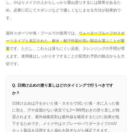
し、やはりメイクの上からしっかり重ね塗りするには限界があるた
め、必要に応じてスポンジなどで優しくなじませる方法が効果的で
す。
屋外スポーツや海・プールでの使用では、
ウォータープルーフやスポ
ーツタイプと表記された、耐水・耐汗性能が高い製品を選ぶことが重
要
です。ただし、これらは落ちにくい反面、クレンジングの手間が増
えます。使用後はしっかりオフすることが肌荒れ予防の観点からも大
切です。
Q. 日焼け止めの塗り直しはどのタイミングで行うべきです
か？
日焼け止めは汗をかいた後・タオルで拭いた後・水に入った後
に加え、汗や皮脂がない状況でも2〜3時間おきの塗り直しが推
奨されます。紫外線吸収剤は紫外線を吸収するたびに効果が低
下するためです。メイク中はスプレーやパウダータイプのUV
カット製品を活用すると崩れを防ぎながら補正できます。