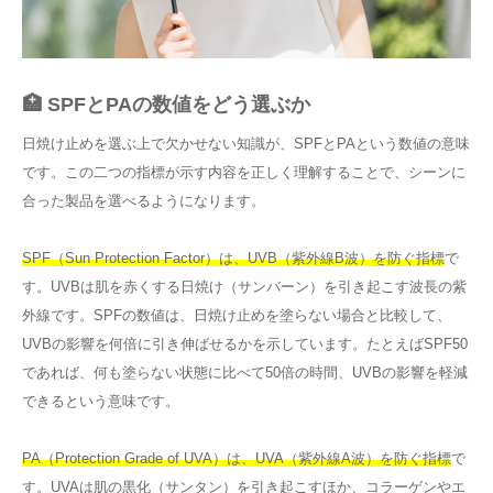
🏥 SPFとPAの数値をどう選ぶか
日焼け止めを選ぶ上で欠かせない知識が、SPFとPAという数値の意味
です。この二つの指標が示す内容を正しく理解することで、シーンに
合った製品を選べるようになります。
SPF（Sun Protection Factor）は、UVB（紫外線B波）を防ぐ指標
で
す。UVBは肌を赤くする日焼け（サンバーン）を引き起こす波長の紫
外線です。SPFの数値は、日焼け止めを塗らない場合と比較して、
UVBの影響を何倍に引き伸ばせるかを示しています。たとえばSPF50
であれば、何も塗らない状態に比べて50倍の時間、UVBの影響を軽減
できるという意味です。
PA（Protection Grade of UVA）は、UVA（紫外線A波）を防ぐ指標
で
す。UVAは肌の黒化（サンタン）を引き起こすほか、コラーゲンやエ