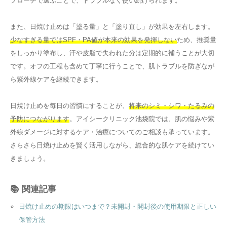
プローチで選ぶことで、トラブルなく使い続けられます。
また、日焼け止めは「塗る量」と「塗り直し」が効果を左右します。
少なすぎる量ではSPF・PA値が本来の効果を発揮しない
ため、推奨量
をしっかり塗布し、汗や皮脂で失われた分は定期的に補うことが大切
です。オフの工程も含めて丁寧に行うことで、肌トラブルを防ぎなが
ら紫外線ケアを継続できます。
日焼け止めを毎日の習慣にすることが、
将来のシミ・シワ・たるみの
予防につながります
。アイシークリニック池袋院では、肌の悩みや紫
外線ダメージに対するケア・治療についてのご相談も承っています。
さらさら日焼け止めを賢く活用しながら、総合的な肌ケアを続けてい
きましょう。
📚 関連記事
日焼け止めの期限はいつまで？未開封・開封後の使用期限と正しい
保管方法