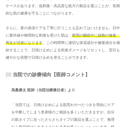
ケースがあります。低刺激・高品質な処方の製品を選ぶことが、長期
的な肌の健康を守ることにつながります。
さらに、夜の保湿ケアを丁寧に行うことも忘れてはいけません。日中
に紫外線や物理的な刺激を受けた肌は、
夜間の睡眠中に細胞の修復・
再生が活発になります
。この時間帯に適切な保湿成分や修復成分を補
給することで、日焼け止めによる乾燥ダメージをリセットし、翌日も
健やかな状態で日焼け止めを塗ることができます。
👨‍⚕️ 当院での診療傾向【医師コメント】
高桑康太 医師（当院治療責任者）より
「当院では、日焼け止めによる肌荒れやべたつきを理由にケア
を中断してしまう患者様のご相談を多くいただきますが、自分
の肌タイプに合ったさらさらタイプの製品を選ぶことで、無理
なく毎日続けられるようになる方が多くいらっしゃいます。特