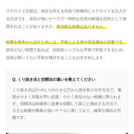
ステロイド注射は、炎症を抑える目的で粉瘤内にステロイドを注入す
る方法です。炎症が強いケースで一時的な症状の軽減を目的として使
用されることがありますが、
根治的な効果はありません。
粉瘤を根本から治すためには、手術による袋の完全摘出が必要です。
炎症がない状態であれば、比較的シンプルな手術で対処できるため、
症状が軽いうちに手術を検討することをおすすめします。
Q. くり抜き法と切開法の違いを教えてください
くり抜き法は2〜4ミリの小さな穴から袋を取り出す方法で、傷
跡が小さく回復が早い反面、小さく炎症のない粉瘤に限られま
す。切開法は紡錘形に皮膚を切開して袋ごと摘出する方法で、
大きな粉瘤や癒着が強いケースに適しており、確実な摘出が可
能です。