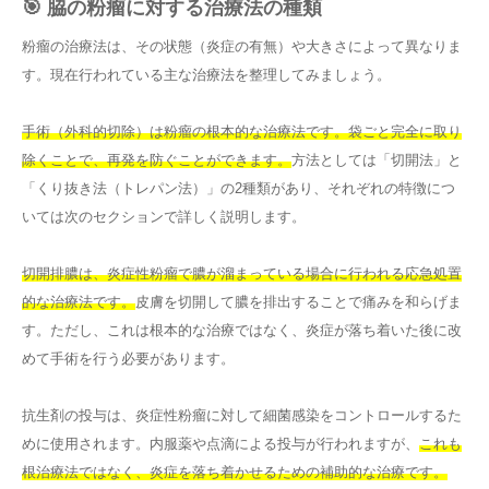
🎯 脇の粉瘤に対する治療法の種類
粉瘤の治療法は、その状態（炎症の有無）や大きさによって異なりま
す。現在行われている主な治療法を整理してみましょう。
手術（外科的切除）は粉瘤の根本的な治療法です。袋ごと完全に取り
除くことで、再発を防ぐことができます。
方法としては「切開法」と
「くり抜き法（トレパン法）」の2種類があり、それぞれの特徴につ
いては次のセクションで詳しく説明します。
切開排膿は、炎症性粉瘤で膿が溜まっている場合に行われる応急処置
的な治療法です。
皮膚を切開して膿を排出することで痛みを和らげま
す。ただし、これは根本的な治療ではなく、炎症が落ち着いた後に改
めて手術を行う必要があります。
抗生剤の投与は、炎症性粉瘤に対して細菌感染をコントロールするた
めに使用されます。内服薬や点滴による投与が行われますが、
これも
根治療法ではなく、炎症を落ち着かせるための補助的な治療です。