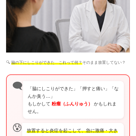
その他
言語
简体中文
한국어
日本語
Español
English
🔍
脇の下にしこりができた…これって何？
そのまま放置してない？
🗨️
「脇にしこりができた」「押すと痛い」「な
んか臭う…」
もしかして
粉瘤（ふんりゅう）
かもしれま
せん。
😰
放置すると炎症を起こして、急に激痛・大き