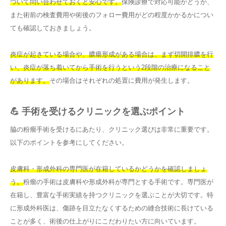
ついて問い合わせておくと安心です。
保険診療で対応可能かどうか、
また術前の検査費用や術後のフォロー費用がどの程度かかるかについ
ても確認しておきましょう。
炎症が起きている場合や、膿瘍形成がある場合は、まず切開排膿を行
い、炎症が落ち着いてから手術を行うという2段階の治療になること
があります。
その場合はそれぞれの処置に費用が発生します。
💪 手術を受けるクリニックを選ぶポイント
脇の粉瘤手術を受けるにあたり、クリニック選びは非常に重要です。
以下のポイントを参考にしてください。
皮膚科・形成外科の専門医が在籍しているかどうかを確認しましょ
う。
粉瘤の手術は皮膚科や形成外科が専門とする手術です。専門医が
在籍し、豊富な手術実績を持つクリニックを選ぶことが大切です。特
に形成外科医は、傷跡を目立たなくするための縫合技術に長けている
ことが多く、術後の仕上がりにこだわりたい方に向いています。