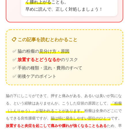
く腫れ上がる
ことも。
早めに読んで、正しく対処しましょう！
📋 この記事を読むとわかること
✅ 脇の粉瘤の
見分け方・原因
✅
放置するとどうなるか
のリスク
✅ 手術の種類・流れ・費用のすべて
✅ 術後ケアのポイント
脇の下にしこりができて、押すと痛みがある、あるいは臭いが気にな
る、という経験はありませんか。こうした症状の原因として、
「粉瘤
（ふんりゅう）」が疑われることがあります。
粉瘤は全身のどこにで
もできる良性腫瘍ですが、
脇は特に発生しやすい部位のひとつ
です。
放置すると炎症を起こして痛みや腫れが強くなることもある
ため、早