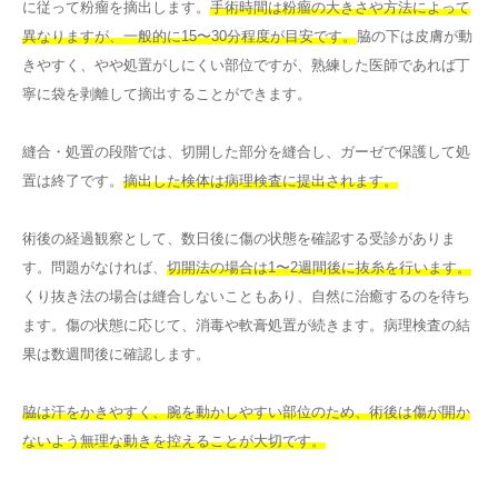
に従って粉瘤を摘出します。
手術時間は粉瘤の大きさや方法によって
異なりますが、一般的に15〜30分程度が目安です。
脇の下は皮膚が動
きやすく、やや処置がしにくい部位ですが、熟練した医師であれば丁
寧に袋を剥離して摘出することができます。
縫合・処置の段階では、切開した部分を縫合し、ガーゼで保護して処
置は終了です。
摘出した検体は病理検査に提出されます。
術後の経過観察として、数日後に傷の状態を確認する受診がありま
す。問題がなければ、
切開法の場合は1〜2週間後に抜糸を行います。
くり抜き法の場合は縫合しないこともあり、自然に治癒するのを待ち
ます。傷の状態に応じて、消毒や軟膏処置が続きます。病理検査の結
果は数週間後に確認します。
脇は汗をかきやすく、腕を動かしやすい部位のため、術後は傷が開か
ないよう無理な動きを控えることが大切です。