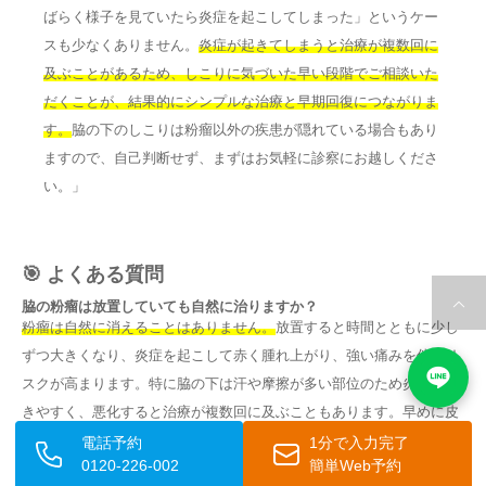
ばらく様子を見ていたら炎症を起こしてしまった」というケー
スも少なくありません。
炎症が起きてしまうと治療が複数回に
及ぶことがあるため、しこりに気づいた早い段階でご相談いた
だくことが、結果的にシンプルな治療と早期回復につながりま
す。
脇の下のしこりは粉瘤以外の疾患が隠れている場合もあり
ますので、自己判断せず、まずはお気軽に診察にお越しくださ
い。」
🎯 よくある質問
脇の粉瘤は放置していても自然に治りますか？
粉瘤は自然に消えることはありません。
放置すると時間とともに少し
ずつ大きくなり、炎症を起こして赤く腫れ上がり、強い痛みを伴うリ
スクが高まります。特に脇の下は汗や摩擦が多い部位のため炎症が起
きやすく、悪化すると治療が複数回に及ぶこともあります。早めに皮
膚科・形成外科へご相談ください。
電話予約
1分で入力完了
0120-226-002
簡単Web予約