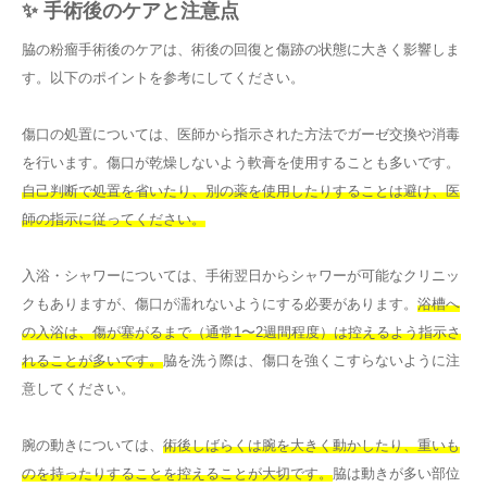
✨ 手術後のケアと注意点
脇の粉瘤手術後のケアは、術後の回復と傷跡の状態に大きく影響しま
す。以下のポイントを参考にしてください。
傷口の処置については、医師から指示された方法でガーゼ交換や消毒
を行います。傷口が乾燥しないよう軟膏を使用することも多いです。
自己判断で処置を省いたり、別の薬を使用したりすることは避け、医
師の指示に従ってください。
入浴・シャワーについては、手術翌日からシャワーが可能なクリニッ
クもありますが、傷口が濡れないようにする必要があります。
浴槽へ
の入浴は、傷が塞がるまで（通常1〜2週間程度）は控えるよう指示さ
れることが多いです。
脇を洗う際は、傷口を強くこすらないように注
意してください。
腕の動きについては、
術後しばらくは腕を大きく動かしたり、重いも
のを持ったりすることを控えることが大切です。
脇は動きが多い部位