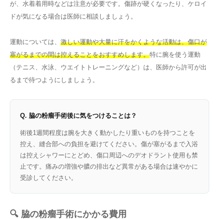
が、水着着用時などは注意が必要です。傷跡が硬くなったり、ケロイ
ドが気になる場合は医師に相談しましょう。
運動については、
激しい運動や大量に汗をかくような活動は、傷口が
塞がるまでの間は控えることをおすすめします。
特に腕を使う運動
（テニス、水泳、ウエイトトレーニングなど）は、医師から許可が出
るまで待つようにしましょう。
Q. 脇の粉瘤手術後に気をつけることは？
術後1週間程度は腕を大きく動かしたり重いものを持つことを
控え、縫合部への負担を避けてください。傷が塞がるまで入浴
は控えシャワーにとどめ、傷口周辺へのデオドラント使用も禁
止です。痛みの増強や膿の排出など異常がある場合は速やかに
受診してください。
🔍 脇の粉瘤手術にかかる費用