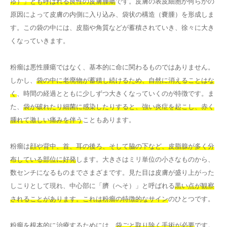
ゅ）」とも呼ばれる良性の皮膚腫瘍
です。皮膚の表皮細胞が何らかの
原因によって皮膚の内側に入り込み、袋状の構造（嚢腫）を形成しま
す。この袋の中には、皮脂や角質などが蓄積されていき、徐々に大き
くなっていきます。
粉瘤は悪性腫瘍ではなく、基本的に命に関わるものではありません。
しかし、
袋の中に老廃物が蓄積し続けるため、自然に消えることはな
く
、時間の経過とともに少しずつ大きくなっていくのが特徴です。ま
た、
袋が破れたり細菌に感染したりすると、強い炎症を起こし、赤く
腫れて激しい痛みを伴う
こともあります。
粉瘤は
顔や背中、首、耳の後ろ、そして脇の下など、皮脂腺が多く分
布している部位に好発
します。大きさはミリ単位の小さなものから、
数センチになるものまでさまざまです。見た目は皮膚が盛り上がった
しこりとして現れ、中心部に「臍（へそ）」と呼ばれる
黒い点が観察
されることがあります。これは粉瘤の特徴的なサイン
のひとつです。
粉瘤を根本的に治療するためには、
袋ごと取り除く手術が必要
です。