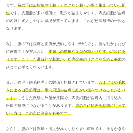
まず、
脇の下は皮脂腺や汗腺（アポクリン腺）が多く集まっている部
位
です。皮脂腺が多い場所は、毛穴が詰まりやすく、表皮細胞が皮膚
の内側に迷入しやすい環境が整っています。これが粉瘤形成の一因と
なります。
次に、脇の下は皮膚と皮膚が接触しやすい部位です。腕を動かすたび
に皮膚同士が擦れ合い、
皮膚への摩擦や刺激が加わりやすい環境にあ
ります。こうした継続的な刺激が、粉瘤発生のリスクを高める要因
の
ひとつと考えられています。
また、除毛・脱毛処理との関係も指摘されています。
カミソリや毛抜
きによる自己処理は、毛穴周辺の皮膚に細かい傷をつけることがあり
ます。
こうした微細な外傷が原因で、表皮細胞が皮膚内に潜り込み、
粉瘤の形成につながることがあります。
脇の自己処理を頻繁に行って
いる方は、この点に注意が必要です。
さらに、脇の下は温度・湿度が高くなりやすい環境です。汗をかきや