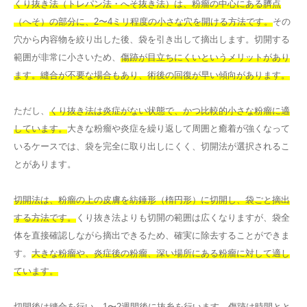
くり抜き法（トレパン法・へそ抜き法）は、粉瘤の中心にある臍点
（へそ）の部分に、2〜4ミリ程度の小さな穴を開ける方法です。
その
穴から内容物を絞り出した後、袋を引き出して摘出します。切開する
範囲が非常に小さいため、
傷跡が目立ちにくいというメリットがあり
ます。縫合が不要な場合もあり、術後の回復が早い傾向があります。
ただし、
くり抜き法は炎症がない状態で、かつ比較的小さな粉瘤に適
しています。
大きな粉瘤や炎症を繰り返して周囲と癒着が強くなって
いるケースでは、袋を完全に取り出しにくく、切開法が選択されるこ
とがあります。
切開法は、粉瘤の上の皮膚を紡錘形（楕円形）に切開し、袋ごと摘出
する方法です。
くり抜き法よりも切開の範囲は広くなりますが、袋全
体を直接確認しながら摘出できるため、確実に除去することができま
す。
大きな粉瘤や、炎症後の粉瘤、深い場所にある粉瘤に対して適し
ています。
切開後は縫合を行い、
1〜2週間後に抜糸を行います。
傷跡は時間とと