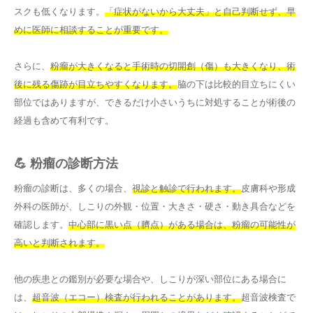
スクも低くなります。
「症状がないから大丈夫」と自己判断せず、早
めに医師に相談することが重要です。
さらに、
粉瘤が大きくなると手術時の切開創（傷）も大きくなり、術
後に残る傷跡が目立ちやすくなります。
脇の下は比較的目立ちにくい
部位ではありますが、できるだけ小さいうちに対処することが術後の
経過も含めて有利です。
💪 粉瘤の診断方法
粉瘤の診断は、多くの場合、
視診と触診で行われます。
皮膚科や形成
外科の医師が、しこりの外観・位置・大きさ・硬さ・動き具合などを
確認します。
中心部に黒い点（臍点）がある場合は、粉瘤の可能性が
高いと判断されます。
他の疾患との鑑別が必要な場合や、しこりが深い部位にある場合に
は、
超音波（エコー）検査が行われることがあります。
超音波検査で