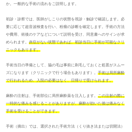
か。一般的な手術の流れをご説明します。
初診・診察では、医師がしこりの状態を視診・触診で確認します。必
要に応じて超音波検査を行い、粉瘤の診断を確定します。手術の方法
や費用、術後のケアなどについて説明を受け、同意書へのサインが求
められます。
炎症がない状態であれば、初診当日に手術が可能なクリ
ニックもあります。
手術当日の準備として、脇の毛は事前に剃毛しておくと処置がスムー
ズになります（クリニックで行う場合もあります）。
手術は局所麻酔
で行われるため、入院の必要はなく、日帰りで受けられます。
麻酔の注射は、手術部位に局所麻酔薬を注入します。
この注射の際に
一時的な痛みを感じることがありますが、麻酔が効いた後は痛みなく
手術を受けることができます。
手術（摘出）では、選択された手術方法（くり抜き法または切開法）