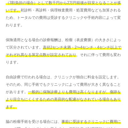
（3割負担の場合）として数千円から2万円前後が目安となることが多
いです。
初診料・再診料・病理検査費用・処置費用なども加算される
ため、トータルでの費用は受診するクリニックや手術内容によって変
わります。
保険適用となる場合の診療報酬は、粉瘤（表皮嚢腫）の大きさによっ
て区分されています。
直径2センチ未満・2〜4センチ・4センチ以上で
それぞれ異なる算定点数が設定されており
、それに伴って費用も変わ
ります。
自由診療で行われる場合は、クリニックが独自に料金を設定します。
そのため、同じ手術でもクリニックによって費用が大きく異なること
があります。
一般的に保険診療よりも費用は高くなりますが、傷跡を
より目立ちにくくするための美容的な配慮がなされている場合もあり
ます。
脇の粉瘤手術を受ける場合には、
事前に受診するクリニックに費用に