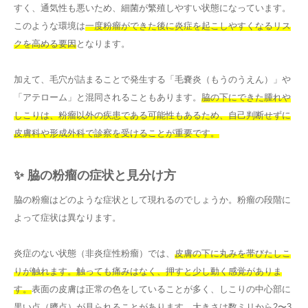
すく、通気性も悪いため、細菌が繁殖しやすい状態になっています。
このような環境は
一度粉瘤ができた後に炎症を起こしやすくなるリス
クを高める要因
となります。
加えて、毛穴が詰まることで発生する「毛嚢炎（もうのうえん）」や
「アテローム」と混同されることもあります。
脇の下にできた腫れや
しこりは、粉瘤以外の疾患である可能性もあるため、自己判断せずに
皮膚科や形成外科で診察を受けることが重要です。
✨ 脇の粉瘤の症状と見分け方
脇の粉瘤はどのような症状として現れるのでしょうか。粉瘤の段階に
よって症状は異なります。
炎症のない状態（非炎症性粉瘤）では、
皮膚の下に丸みを帯びたしこ
りが触れます。触っても痛みはなく、押すと少し動く感覚がありま
す。
表面の皮膚は正常の色をしていることが多く、しこりの中心部に
黒い点（臍点）が見られることがあります。
大きさは数ミリから2〜3