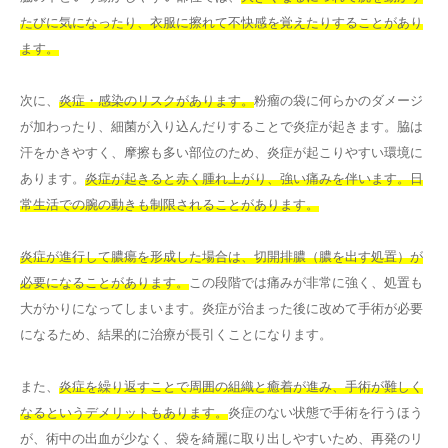
たびに気になったり、衣服に擦れて不快感を覚えたりすることがあり
ます。
次に、
炎症・感染のリスクがあります。
粉瘤の袋に何らかのダメージ
が加わったり、細菌が入り込んだりすることで炎症が起きます。脇は
汗をかきやすく、摩擦も多い部位のため、炎症が起こりやすい環境に
あります。
炎症が起きると赤く腫れ上がり、強い痛みを伴います。日
常生活での腕の動きも制限されることがあります。
炎症が進行して膿瘍を形成した場合は、切開排膿（膿を出す処置）が
必要になることがあります。
この段階では痛みが非常に強く、処置も
大がかりになってしまいます。炎症が治まった後に改めて手術が必要
になるため、結果的に治療が長引くことになります。
また、
炎症を繰り返すことで周囲の組織と癒着が進み、手術が難しく
なるというデメリットもあります。
炎症のない状態で手術を行うほう
が、術中の出血が少なく、袋を綺麗に取り出しやすいため、再発のリ