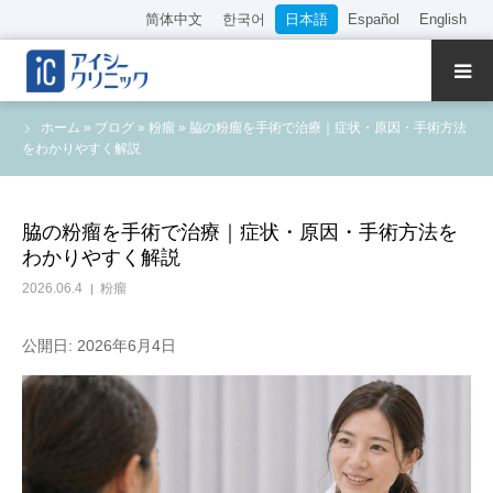
简体中文
한국어
日本語
Español
English
クリニック紹介
ホーム
»
ブログ
»
粉瘤
»
脇の粉瘤を手術で治療｜症状・原因・手術方法
をわかりやすく解説
診療内容
院長・医師の紹介
脇の粉瘤を手術で治療｜症状・原因・手術方法を
わかりやすく解説
WEB予約
2026.06.4
粉瘤
料金表
公開日: 2026年6月4日
アクセス
採用情報