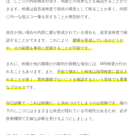
は、しこりの内部構造や深さ、周囲との境界などを確認することがで
きます。粉瘤は超音波検査で袋状の構造として映ることが多く、内部
に均一な低エコー像を呈することが典型的です。
炎症が強い場合や内部に膿が形成されている場合も、超音波検査で確
認することができます。これにより、
膿瘍を形成しているかどうか
や、その範囲を事前に把握することが可能です。
まれに、粉瘤か他の腫瘍かの鑑別が困難な場合には、MRI検査が行わ
れることもあります。また、
手術で摘出した検体は病理検査に提出さ
れることが多く、悪性腫瘍でないことを確認するという意味でも重要
なプロセス
です。
自己診断で「これは粉瘤だ」と決めつけてしまうのは危険です。
脇の
下のしこりにはさまざまな疾患が隠れている可能性があるため、必ず
医療機関で正確な診断を受けるようにしましょう。