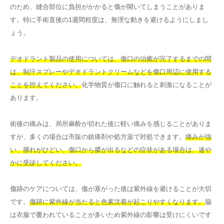
のため、縫合部位に負担がかかると傷が開いてしまうことがありま
す。特に手術直後の1週間程度は、無理な動きを避けるようにしまし
ょう。
デオドラント製品の使用については、傷口の治癒が完了するまでの間
は、制汗スプレーやデオドラントクリームなどを傷口周辺に使用する
ことを控えてください。
化学物質が傷口に触れると刺激になることが
あります。
術後の痛みは、局所麻酔が切れた後に軽い痛みを感じることがありま
すが、多くの場合は市販の鎮痛剤や処方薬で対処できます。
痛みが強
い、腫れがひどい、傷口から膿が出るなどの症状がある場合は、速や
かに受診してください。
傷跡のケアについては、傷が塞がった後は紫外線を避けることが大切
です。
傷跡に紫外線が当たると色素沈着が起こりやすくなります。
脇
は衣服で覆われていることが多いため紫外線の影響は受けにくいです