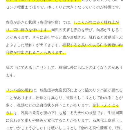
センチ程度まで様々で、ゆっくりと大きくなっていくのが特徴です。
炎症が起きた状態（炎症性粉瘤）では、
しこりが急に赤く腫れ上が
り、強い痛みを伴います。
周囲の皮膚も赤みを帯び、熱感が生じるこ
とがあります。さらに進行すると膿が形成され、触れると波動感（ぷ
よぷよした感触）が出てきます。
破裂すると臭いのある白や黄色い内
容物が排出されることもあります。
脇の下にできるしこりとして、粉瘤以外にも以下のようなものがあり
ます。
リンパ節の腫れ
は、感染症や免疫反応によって脇のリンパ節が腫れる
ことがあります。粉瘤とは異なり、複数のしこりとして触れることが
多く、発熱などの全身症状を伴うことがあります。
副乳（ふくにゅ
う）
は、乳房の発育が脇の下にも起こる先天性の状態です。生理周期
に合わせて張りや痛みが変化することがあります。石灰化上皮腫（し
っかいかじょうひしゅ）は硬いしこりとして触れる良性腫瘍で、特に