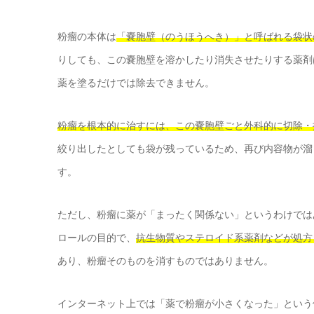
粉瘤の本体は
「嚢胞壁（のうほうへき）」と呼ばれる袋状
りしても、この嚢胞壁を溶かしたり消失させたりする薬剤
薬を塗るだけでは除去できません。
粉瘤を根本的に治すには、この嚢胞壁ごと外科的に切除・
絞り出したとしても袋が残っているため、再び内容物が溜
す。
ただし、粉瘤に薬が「まったく関係ない」というわけでは
ロールの目的で、
抗生物質やステロイド系薬剤などが処方
あり、粉瘤そのものを消すものではありません。
インターネット上では「薬で粉瘤が小さくなった」という