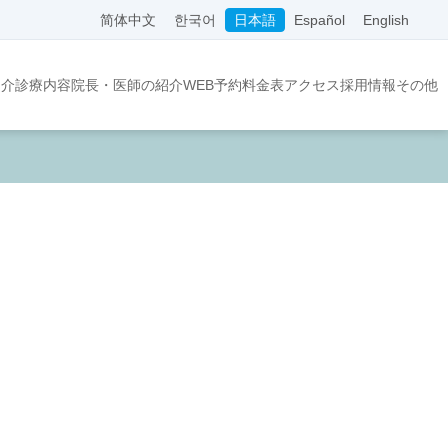
简体中文
한국어
日本語
Español
English
紹介
診療内容
院長・医師の紹介
WEB予約
料金表
アクセス
採用情報
その他