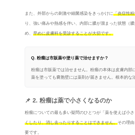
また、外部からの刺激や細菌感染をきっかけに
「炎症性粉
り、強い痛みや熱感を伴い、内部に膿が溜まった状態（膿
め、
早めに皮膚科を受診することが大切です。
Q. 粉瘤は市販薬や塗り薬で治せますか？
粉瘤は市販薬では治せません。粉瘤の本体は皮膚内部
薬を塗っても嚢胞壁には薬剤が届きません。根本的な
📌 2. 粉瘤は薬で小さくなるのか
粉瘤についての最も多い疑問のひとつが「薬を使えば小さ
くしたり、消し去ったりすることはできません。
その理由
要です。