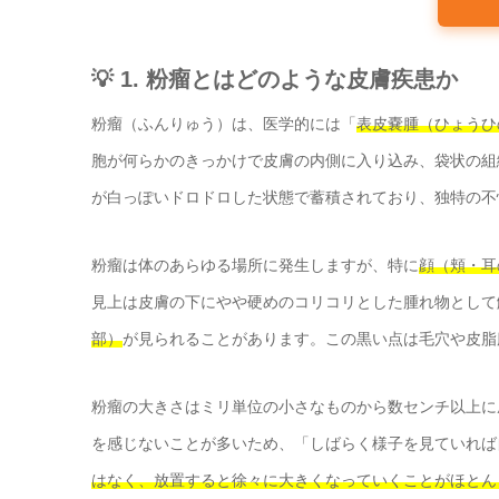
💡 1. 粉瘤とはどのような皮膚疾患か
粉瘤（ふんりゅう）は、医学的には「
表皮嚢腫（ひょうひ
胞が何らかのきっかけで皮膚の内側に入り込み、袋状の組
が白っぽいドロドロした状態で蓄積されており、独特の不
粉瘤は体のあらゆる場所に発生しますが、特に
顔（頬・耳
見上は皮膚の下にやや硬めのコリコリとした腫れ物として
部）
が見られることがあります。この黒い点は毛穴や皮脂
粉瘤の大きさはミリ単位の小さなものから数センチ以上に
を感じないことが多いため、「しばらく様子を見ていれば
はなく、放置すると徐々に大きくなっていくことがほとん