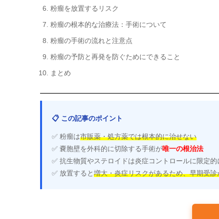
粉瘤を放置するリスク
粉瘤の根本的な治療法：手術について
粉瘤の手術の流れと注意点
粉瘤の予防と再発を防ぐためにできること
まとめ
📋 この記事のポイント
✅ 粉瘤は
市販薬・処方薬では根本的に治せない
✅ 嚢胞壁を外科的に切除する手術が
唯一の根治法
✅ 抗生物質やステロイドは炎症コントロールに限定的
✅ 放置すると
増大・炎症リスクがあるため、早期受診