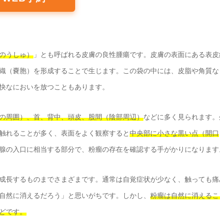
のうしゅ）
」とも呼ばれる皮膚の良性腫瘍です。皮膚の表面にある表皮
織（嚢胞）を形成することで生じます。この袋の中には、皮脂や角質な
快なにおいを放つこともあります。
の周囲）、首、背中、頭皮、股間（陰部周辺）
などに多く見られます。
触れることが多く、表面をよく観察すると
中央部に小さな黒い点（開口
腺の入口に相当する部分で、粉瘤の存在を確認する手がかりになります
成長するものまでさまざまです。通常は自覚症状が少なく、触っても痛
自然に消えるだろう」と思いがちです。しかし、
粉瘤は自然に消えるこ
どです。