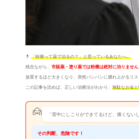
💊
「粉瘤って薬で治るの？」と思っているあなたへ。
残念ながら、
市販薬・塗り薬では粉瘤は絶対に治りません
放置するほど大きくなり、突然パンパンに腫れ上がるリス
この記事を読めば、正しい治療法がわかり、
無駄なお金と
🙍
「背中にしこりができてるけど、痛くない
その判断、危険です！