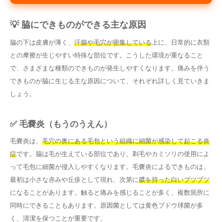
💡 脇にできものができる主な原因
脇の下は皮膚が薄く、
汗腺や毛穴が密集している
上に、日常的に衣類
との摩擦が生じやすい特殊な部位です。こうした環境が重なること
で、さまざまな種類のできものが発生しやすくなります。痛みを伴う
できものが脇に生じる主な原因について、それぞれ詳しく見ていきま
しょう。
✅ 毛嚢炎（もうのうえん）
毛嚢炎は、
毛穴の奥にある毛包という組織に細菌が感染して起こる炎
症
です。脇は毛が生えている部位であり、剃毛やカミソリの使用によ
って毛包に細菌が侵入しやすくなります。毛嚢炎によるできものは、
最初は小さな赤みや丘疹として現れ、次第に
膿を持った白いブツブツ
になることがあります。触ると痛みを感じることが多く、複数箇所に
同時にできることもあります。原因菌としては黄色ブドウ球菌が多
く、清潔を保つことが重要です。