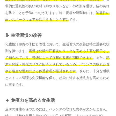
常的に通気性の良い素材（綿やリネンなど）の衣類を選び、脇の蒸れ
を防ぐことが予防につながります。特に夏場や運動時には、
速乾性の
高いスポーツウェアを活用することも有効
です。
📝 生活習慣の改善
化膿性汗腺炎の予防と管理において、生活習慣の改善は特に重要な役
割を担います。
喫煙は化膿性汗腺炎のリスクを高める主要な因子とし
て知られており、禁煙によって症状の改善が期待できます
。また、
肥
満も発症・悪化のリスク因子とされているため、バランスの取れた食
事と適度な運動による体重管理が推奨されます
。さらに、十分な睡眠
とストレス管理も免疫機能を保ち、感染に対する抵抗力を高めるため
に重要です。
🔸 免疫力を高める食生活
皮膚の健康を保つためには、バランスの取れた食事が欠かせません。
特に、
抗酸化作用を持つビタミンC（柑橘類、ブロッコリーなど）、