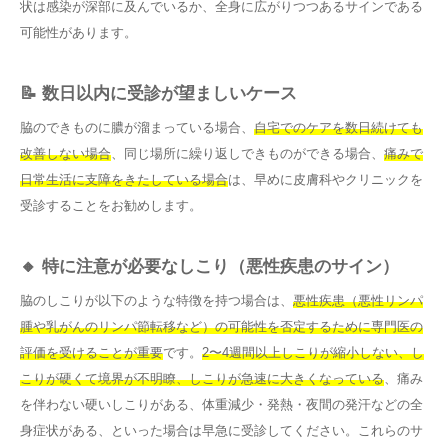
状は感染が深部に及んでいるか、全身に広がりつつあるサインである
可能性があります。
📝 数日以内に受診が望ましいケース
脇のできものに膿が溜まっている場合、
自宅でのケアを数日続けても
改善しない場合
、同じ場所に繰り返しできものができる場合、
痛みで
日常生活に支障をきたしている場合
は、早めに皮膚科やクリニックを
受診することをお勧めします。
🔸 特に注意が必要なしこり（悪性疾患のサイン）
脇のしこりが以下のような特徴を持つ場合は、
悪性疾患（悪性リンパ
腫や乳がんのリンパ節転移など）の可能性を否定するために専門医の
評価を受けることが重要
です。
2〜4週間以上しこりが縮小しない、し
こりが硬くて境界が不明瞭、しこりが急速に大きくなっている
、痛み
を伴わない硬いしこりがある、体重減少・発熱・夜間の発汗などの全
身症状がある、といった場合は早急に受診してください。これらのサ