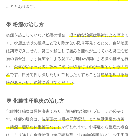
こともあります。
🌟 粉瘤の治し方
炎症を起こしていない粉瘤の場合、
根本的な治療は手術による摘出
で
す。粉瘤は袋状の組織ごと取り除かない限り再発するため、自然治癒
は期待できません。炎症を起こして痛みと腫れが生じている炎症性粉
瘤の場合は、まず抗菌薬による炎症の抑制や切開による膿の排出を行
い、
炎症が治まった後に改めて摘出手術を行うのが一般的な治療の流
れ
です。自分で押し潰したり針で刺したりすることは
感染を広げる危
険があるため、絶対に避けてください
。
💬 化膿性汗腺炎の治し方
化膿性汗腺炎は慢性疾患であり、段階的な治療アプローチが必要で
す。軽症の場合は、
抗菌薬の内服や局所療法、また生活習慣の改善
（禁煙、適切な体重管理など）
が行われます。中等症から重症の場合
は、より強力な全身治療（免疫調整薬、生物学的製剤など）や手術療