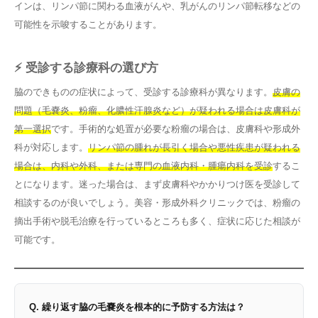
インは、リンパ節に関わる血液がんや、乳がんのリンパ節転移などの
可能性を示唆することがあります。
⚡ 受診する診療科の選び方
脇のできものの症状によって、受診する診療科が異なります。
皮膚の
問題（毛嚢炎、粉瘤、化膿性汗腺炎など）が疑われる場合は皮膚科が
第一選択
です。手術的な処置が必要な粉瘤の場合は、皮膚科や形成外
科が対応します。
リンパ節の腫れが長引く場合や悪性疾患が疑われる
場合は、内科や外科、または専門の血液内科・腫瘍内科を受診
するこ
とになります。迷った場合は、まず皮膚科やかかりつけ医を受診して
相談するのが良いでしょう。美容・形成外科クリニックでは、粉瘤の
摘出手術や脱毛治療を行っているところも多く、症状に応じた相談が
可能です。
Q. 繰り返す脇の毛嚢炎を根本的に予防する方法は？