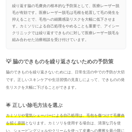
繰り返す脇の毛嚢炎の根本的な予防策として、医療レーザー脱
毛が有効です。医療レーザー脱毛は毛根を処置して毛の発生を
抑えることで、毛包への細菌感染リスクを大幅に低下させま
す。カミソリによる自己処理をやめることも重要で、アイシー
クリニックでは繰り返すできものに対して医療レーザー脱毛を
組み合わせた治療相談を受け付けています。
💡 脇のできものを繰り返さないための予防策
脇のできものを繰り返さないためには、日常生活の中での予防が大切
です。正しいスキンケアや生活習慣の見直しによって、できものの発
生リスクを大幅に下げることができます。
🌟 正しい除毛方法を選ぶ
カミソリや電気シェーバーによる自己処理は、毛包を傷つけて毛嚢炎
を招く原因
となります。カミソリを使用する場合は、清潔な刃を使
い、シェービングジェルやクリームを使って皮膚への摩擦を最小限に