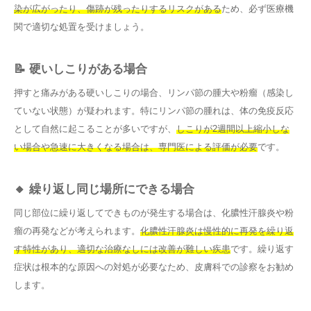
染が広がったり、傷跡が残ったりするリスクがある
ため、必ず医療機
関で適切な処置を受けましょう。
📝 硬いしこりがある場合
押すと痛みがある硬いしこりの場合、リンパ節の腫大や粉瘤（感染し
ていない状態）が疑われます。特にリンパ節の腫れは、体の免疫反応
として自然に起こることが多いですが、
しこりが2週間以上縮小しな
い場合や急速に大きくなる場合は、専門医による評価が必要
です。
🔸 繰り返し同じ場所にできる場合
同じ部位に繰り返してできものが発生する場合は、化膿性汗腺炎や粉
瘤の再発などが考えられます。
化膿性汗腺炎は慢性的に再発を繰り返
す特性があり、適切な治療なしには改善が難しい疾患
です。繰り返す
症状は根本的な原因への対処が必要なため、皮膚科での診察をお勧め
します。