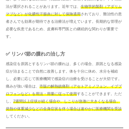
法が選択されることがあります。近年では、
生物学的製剤（アダリム
マブなど）が化膿性汗腺炎に対して保険適用
されており、難治性の患
者さんでも効果が期待できる治療法が増えています。長期的な管理が
必要な疾患であるため、皮膚科専門医との継続的な関わりが重要で
す。
✅ リンパ節の腫れの治し方
感染症を原因とするリンパ節の腫れは、多くの場合、原因となる感染
症が治まることで自然に改善します。体を十分に休め、水分を補給
し、必要に応じて医療機関で感染症の治療を受けることが大切です。
痛みが強い場合は、
市販の解熱鎮痛剤（アセトアミノフェン、イブプ
ロフェンなど）を用法・用量に従って使用
することができます。ただ
し、
2週間以上症状が続く場合や、しこりが急激に大きくなる場合、
発熱や体重減少などの全身症状を伴う場合は速やかに医療機関を受診
してください。