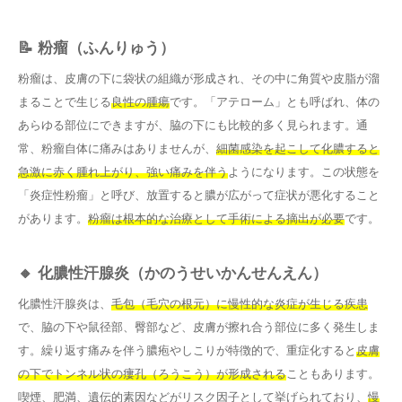
📝 粉瘤（ふんりゅう）
粉瘤は、皮膚の下に袋状の組織が形成され、その中に角質や皮脂が溜
まることで生じる
良性の腫瘍
です。「アテローム」とも呼ばれ、体の
あらゆる部位にできますが、脇の下にも比較的多く見られます。通
常、粉瘤自体に痛みはありませんが、
細菌感染を起こして化膿すると
急激に赤く腫れ上がり、強い痛みを伴う
ようになります。この状態を
「炎症性粉瘤」と呼び、放置すると膿が広がって症状が悪化すること
があります。
粉瘤は根本的な治療として手術による摘出が必要
です。
🔸 化膿性汗腺炎（かのうせいかんせんえん）
化膿性汗腺炎は、
毛包（毛穴の根元）に慢性的な炎症が生じる疾患
で、脇の下や鼠径部、臀部など、皮膚が擦れ合う部位に多く発生しま
す。繰り返す痛みを伴う膿疱やしこりが特徴的で、重症化すると
皮膚
の下でトンネル状の瘻孔（ろうこう）が形成される
こともあります。
喫煙、肥満、遺伝的素因などがリスク因子として挙げられており、
慢