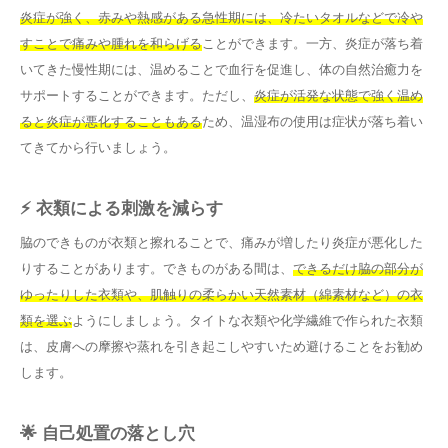
炎症が強く、赤みや熱感がある急性期には、冷たいタオルなどで冷や
すことで痛みや腫れを和らげる
ことができます。一方、炎症が落ち着
いてきた慢性期には、温めることで血行を促進し、体の自然治癒力を
サポートすることができます。ただし、
炎症が活発な状態で強く温め
ると炎症が悪化することもある
ため、温湿布の使用は症状が落ち着い
てきてから行いましょう。
⚡ 衣類による刺激を減らす
脇のできものが衣類と擦れることで、痛みが増したり炎症が悪化した
りすることがあります。できものがある間は、
できるだけ脇の部分が
ゆったりした衣類や、肌触りの柔らかい天然素材（綿素材など）の衣
類を選ぶ
ようにしましょう。タイトな衣類や化学繊維で作られた衣類
は、皮膚への摩擦や蒸れを引き起こしやすいため避けることをお勧め
します。
🌟 自己処置の落とし穴