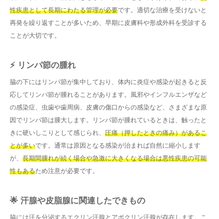
性疾患として長期にわたる管理が必要
です。適切な治療を受けないと
再発を繰り返すことが多いため、早期に皮膚科や形成外科を受診する
ことが大切です。
⚡ リンパ節の腫れ
脇の下にはリンパ節が集中しており、体内に炎症や感染が起きると反
応してリンパ節が腫れることがあります。風邪やインフルエンザなど
の感染症、虫歯や歯周病、皮膚の傷口からの感染など、さまざまな原
因でリンパ節は腫大します。リンパ節が腫れているときは、触ったと
きに硬いしこりとして感じられ、
圧痛（押したときの痛み）があるこ
とが多い
です。通常は原因となる感染が治まれば自然に縮小します
が、
長期間腫れが続く場合や急激に大きくなる場合は悪性疾患の可能
性もある
ため注意が必要です。
🌟 汗腺や皮脂腺に関連したできもの
脇には汗を分泌するエクリン汗腺とアポクリン汗腺が存在します。こ