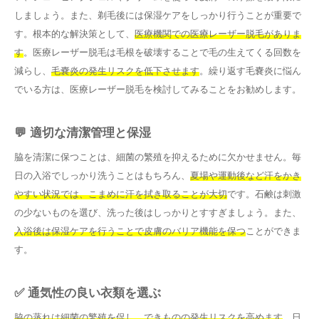
しましょう。また、剃毛後には保湿ケアをしっかり行うことが重要で
す。根本的な解決策として、
医療機関での医療レーザー脱毛がありま
す
。医療レーザー脱毛は毛根を破壊することで毛の生えてくる回数を
減らし、
毛嚢炎の発生リスクを低下させます
。繰り返す毛嚢炎に悩ん
でいる方は、医療レーザー脱毛を検討してみることをお勧めします。
💬 適切な清潔管理と保湿
脇を清潔に保つことは、細菌の繁殖を抑えるために欠かせません。毎
日の入浴でしっかり洗うことはもちろん、
夏場や運動後など汗をかき
やすい状況では、こまめに汗を拭き取ることが大切
です。石鹸は刺激
の少ないものを選び、洗った後はしっかりとすすぎましょう。また、
入浴後は保湿ケアを行うことで皮膚のバリア機能を保つ
ことができま
す。
✅ 通気性の良い衣類を選ぶ
脇の蒸れは細菌の繁殖を促し、できものの発生リスクを高めます
。日