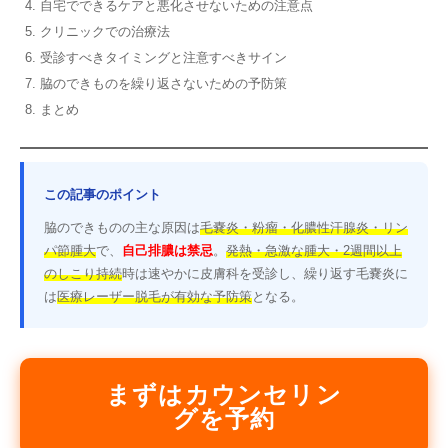
自宅でできるケアと悪化させないための注意点
クリニックでの治療法
受診すべきタイミングと注意すべきサイン
脇のできものを繰り返さないための予防策
まとめ
この記事のポイント
脇のできものの主な原因は
毛嚢炎・粉瘤・化膿性汗腺炎・リン
パ節腫大
で、
自己排膿は禁忌
。
発熱・急激な腫大・2週間以上
のしこり持続
時は速やかに皮膚科を受診し、繰り返す毛嚢炎に
は
医療レーザー脱毛が有効な予防策
となる。
まずはカウンセリン
グを予約