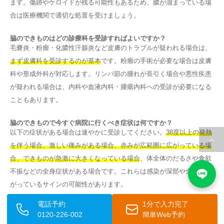
ます。傷跡やケロイドが残る可能性もあるため、膿が溜まっている場
合は医療機関で適切な処置を受けましょう。
脇のできものはどの診療科を受診すればよいですか？
毛嚢炎・粉瘤・化膿性汗腺炎など皮膚のトラブルが疑われる場合は、
まず皮膚科を受診するのが基本
です。粉瘤の手術が必要な場合は皮膚
科や形成外科が対応します。リンパ節の腫れが長引く場合や悪性疾患
が疑われる場合は、内科や血液内科・腫瘍内科への受診が必要になる
こともあります。
脇のできもので今すぐ病院に行くべき症状は何ですか？
以下の症状がある場合は速やかに受診してください。
38度以上の発熱
を伴う場合、激しい痛みがある場合、赤みが広範囲に広がっている場
合、できものが急激に大きくなっている場合
、体全体のだるさや食欲
不振などの全身症状がある場合です。これらは感染が深部や全身に広
がっているサインの可能性があります。
電話予約
1分で入力完了
繰り返す脇の毛嚢炎を根本的に改善する方法はありますか？
0120-226-002
簡単Web予約
繰り返す毛嚢炎には、
医療レーザー脱毛が根本的な予防策として有効