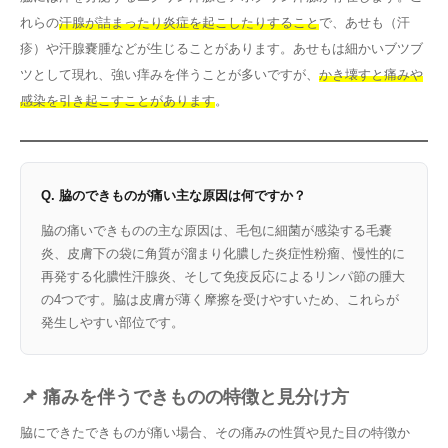
れらの
汗腺が詰まったり炎症を起こしたりすること
で、あせも（汗
疹）や汗腺嚢腫などが生じることがあります。あせもは細かいブツブ
ツとして現れ、強い痒みを伴うことが多いですが、
かき壊すと痛みや
感染を引き起こすことがあります
。
Q. 脇のできものが痛い主な原因は何ですか？
脇の痛いできものの主な原因は、毛包に細菌が感染する毛嚢
炎、皮膚下の袋に角質が溜まり化膿した炎症性粉瘤、慢性的に
再発する化膿性汗腺炎、そして免疫反応によるリンパ節の腫大
の4つです。脇は皮膚が薄く摩擦を受けやすいため、これらが
発生しやすい部位です。
📌 痛みを伴うできものの特徴と見分け方
脇にできたできものが痛い場合、その痛みの性質や見た目の特徴か