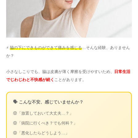
その他
言語
简体中文
한국어
日本語
Español
⚡
脇の下にできものができて痛みを感じる
…そんな経験、ありません
English
か？
小さなしこりでも、脇は皮膚が薄く摩擦を受けやすいため、
日常生活
でじわじわと不快感が続く
ことがあります。
🗣️ こんな不安、感じていませんか？
😟「放置しておいて大丈夫…？」
😟「病院に行くべき？でも何科？」
😟「悪化したらどうしよう…」