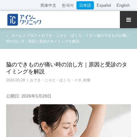
简体中文
한국어
日本語
Español
English
クリニック紹介
ホーム
»
ブログ
»
おでき・ニキビ・ほくろ・イボ
»
脇のできものが痛い
時の治し方｜原因と受診のタイミングを解説
診療内容
院長・医師の紹介
脇のできものが痛い時の治し方｜原因と受診のタ
イミングを解説
WEB予約
2026.05.28
おでき・ニキビ・ほくろ・イボ
,
粉瘤
料金表
公開日: 2026年5月28日
アクセス
採用情報