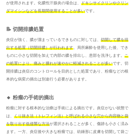
が使用されます。化膿性汗腺炎の場合は、
ドキシサイクリンやクリン
ダマイシンなどを長期間使用することが多い
です。
📝 切開排膿処置
炎症が強く、膿が溜まっているできものに対しては、
切開して膿を排
出する処置（切開排膿）が行われます
。局所麻酔を使用した後、でき
ものに小さな切開を加えて内部の膿を排出し、患部を洗浄します。
こ
の処置により、痛みと腫れが速やかに軽減されることが多い
です。切
開排膿は炎症のコントロールを目的とした処置であり、粉瘤などの根
本的な病変の摘出は別途行う必要があります。
🔸 粉瘤の手術的摘出
粉瘤に対する根本的な治療は手術による摘出です。炎症がない状態で
は、
くり抜き法（トレフィン法）と呼ばれる小さな穴から内容物と袋
を取り出す低侵襲な方法
が選択されることが多く、傷跡も小さく済み
ます。一方、炎症後や大きな粉瘤では、紡錘形に皮膚を切開して袋ご