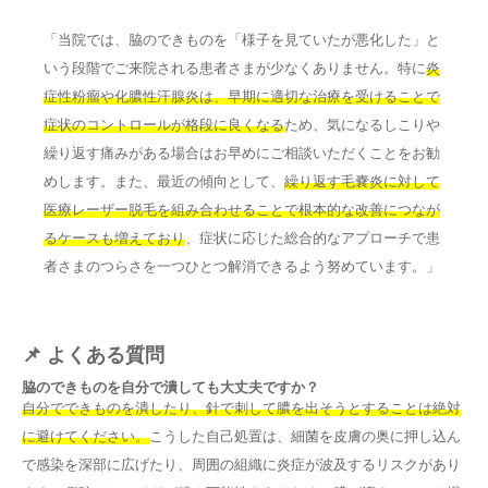
「当院では、脇のできものを「様子を見ていたが悪化した」と
いう段階でご来院される患者さまが少なくありません。特に
炎
症性粉瘤や化膿性汗腺炎は、早期に適切な治療を受けることで
症状のコントロールが格段に良くなる
ため、気になるしこりや
繰り返す痛みがある場合はお早めにご相談いただくことをお勧
めします。また、最近の傾向として、
繰り返す毛嚢炎に対して
医療レーザー脱毛を組み合わせることで根本的な改善につなが
るケースも増えており
、症状に応じた総合的なアプローチで患
者さまのつらさを一つひとつ解消できるよう努めています。」
📌 よくある質問
脇のできものを自分で潰しても大丈夫ですか？
自分でできものを潰したり、針で刺して膿を出そうとすることは絶対
に避けてください。
こうした自己処置は、細菌を皮膚の奥に押し込ん
で感染を深部に広げたり、周囲の組織に炎症が波及するリスクがあり