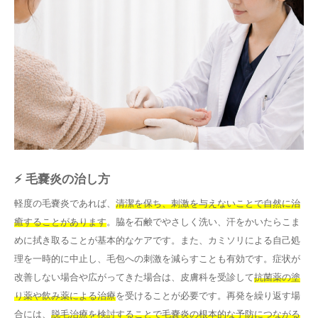
⚡ 毛嚢炎の治し方
軽度の毛嚢炎であれば、
清潔を保ち、刺激を与えないことで自然に治
癒することがあります
。脇を石鹸でやさしく洗い、汗をかいたらこま
めに拭き取ることが基本的なケアです。また、カミソリによる自己処
理を一時的に中止し、毛包への刺激を減らすことも有効です。症状が
改善しない場合や広がってきた場合は、皮膚科を受診して
抗菌薬の塗
り薬や飲み薬による治療
を受けることが必要です。再発を繰り返す場
合には、
脱毛治療を検討することで毛嚢炎の根本的な予防につながる