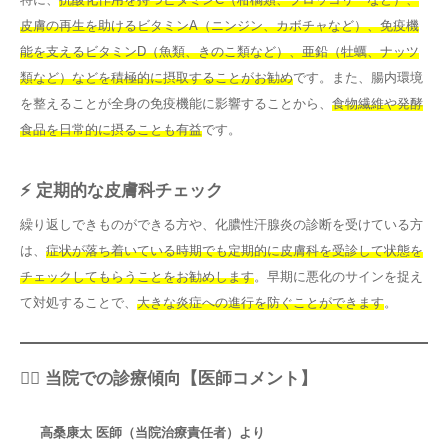
皮膚の再生を助けるビタミンA（ニンジン、カボチャなど）、免疫機
能を支えるビタミンD（魚類、きのこ類など）、亜鉛（牡蠣、ナッツ
類など）などを積極的に摂取することがお勧め
です。また、腸内環境
を整えることが全身の免疫機能に影響することから、
食物繊維や発酵
食品を日常的に摂ることも有益
です。
⚡ 定期的な皮膚科チェック
繰り返しできものができる方や、化膿性汗腺炎の診断を受けている方
は、
症状が落ち着いている時期でも定期的に皮膚科を受診して状態を
チェックしてもらうことをお勧めします
。早期に悪化のサインを捉え
て対処することで、
大きな炎症への進行を防ぐことができます
。
👨‍⚕️ 当院での診療傾向【医師コメント】
高桑康太 医師（当院治療責任者）より