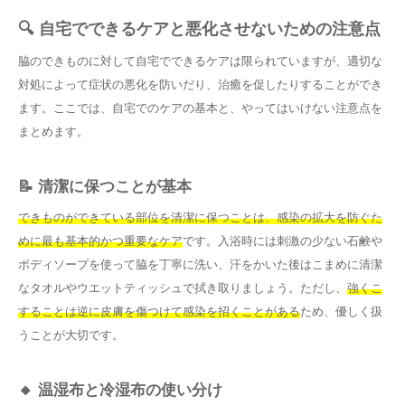
🔍 自宅でできるケアと悪化させないための注意点
脇のできものに対して自宅でできるケアは限られていますが、適切な
対処によって症状の悪化を防いだり、治癒を促したりすることができ
ます。ここでは、自宅でのケアの基本と、やってはいけない注意点を
まとめます。
📝 清潔に保つことが基本
できものができている部位を清潔に保つことは、感染の拡大を防ぐた
めに最も基本的かつ重要なケア
です。入浴時には刺激の少ない石鹸や
ボディソープを使って脇を丁寧に洗い、汗をかいた後はこまめに清潔
なタオルやウエットティッシュで拭き取りましょう。ただし、
強くこ
することは逆に皮膚を傷つけて感染を招くことがある
ため、優しく扱
うことが大切です。
🔸 温湿布と冷湿布の使い分け