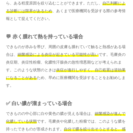
ら、ある程度原因を絞り込むことができます。ただし、
自己判断によ
る診断には限界があるため
、あくまで医療機関を受診する際の参考情
報として捉えてください。
💬 赤く腫れて熱を持っている場合
できものが赤みを帯び、周囲の皮膚も腫れていて触ると熱感がある場
合は、
細菌感染による炎症が起きている可能性が高い
です。毛嚢炎の
炎症期、炎症性粉瘤、化膿性汗腺炎の急性増悪期などが考えられま
す。このような状態のときは
炎症が進行しやすく、自己処置は逆効果
になることがある
ため、早めに医療機関を受診することをお勧めしま
す。
✅ 白い膿が溜まっている場合
できものの中心部に白や黄色の膿が見える場合は、
細菌感染が進んで
化膿している状態
です。毛嚢炎や化膿した粉瘤では、このような膿を
持ったできものが形成されます。
自分で膿を絞り出そうとすると、感