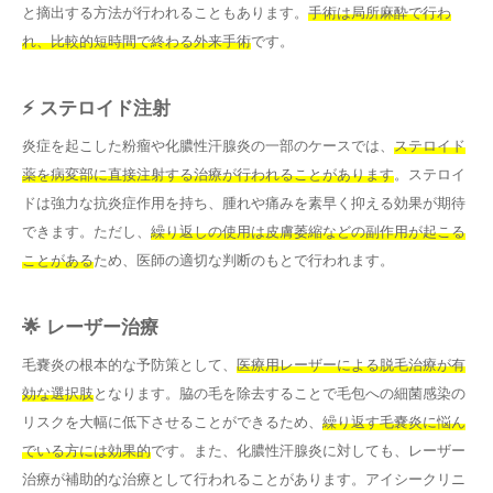
と摘出する方法が行われることもあります。
手術は局所麻酔で行わ
れ、比較的短時間で終わる外来手術
です。
⚡ ステロイド注射
炎症を起こした粉瘤や化膿性汗腺炎の一部のケースでは、
ステロイド
薬を病変部に直接注射する治療が行われることがあります
。ステロイ
ドは強力な抗炎症作用を持ち、腫れや痛みを素早く抑える効果が期待
できます。ただし、
繰り返しの使用は皮膚萎縮などの副作用が起こる
ことがある
ため、医師の適切な判断のもとで行われます。
🌟 レーザー治療
毛嚢炎の根本的な予防策として、
医療用レーザーによる脱毛治療が有
効な選択肢
となります。脇の毛を除去することで毛包への細菌感染の
リスクを大幅に低下させることができるため、
繰り返す毛嚢炎に悩ん
でいる方には効果的
です。また、化膿性汗腺炎に対しても、レーザー
治療が補助的な治療として行われることがあります。アイシークリニ