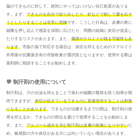
脇のできものに対して、絶対にやってはいけない自己処置がありま
す。まず、
できものを自分で絞り出したり、針などで刺して膿を出そ
うとしたりすることは非常に危険
です。こうした行為は、皮膚の奥に
細菌を押し込んで感染を深部に広げたり、周囲の組織に炎症が波及し
たりするリスクがあります。また、
傷跡やケロイドが残る可能性もあ
ります
。市販の薬で対応する場合は、炎症を抑えるためのステロイド
外用薬や抗菌薬含有の市販軟膏が選択肢となりますが、使用する際は
薬剤師に相談することをお勧めします。
💬 制汗剤の使用について
制汗剤は、汗の分泌を抑えることで蒸れや細菌の繁殖を防ぐ効果が期
待できますが、
炎症が起きているできものに直接塗布することは刺激
になることがあります
。できものが治癒するまでの間は、制汗剤の使
用を控えるか、できものの部位を避けて使用することをお勧めしま
す。また、
アルコール成分を含む制汗剤は皮膚の刺激になりやすい
た
め、敏感肌の方や炎症がある方には向いていない場合があります。