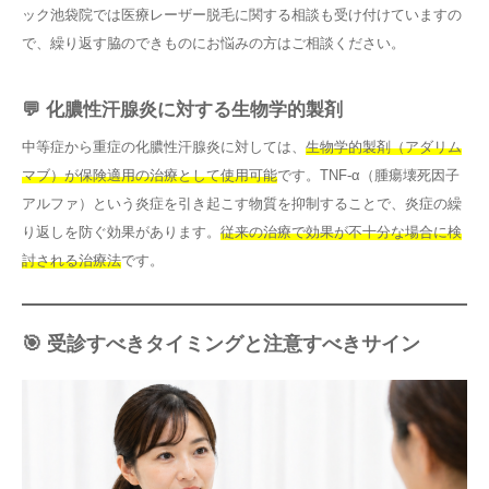
ック池袋院では医療レーザー脱毛に関する相談も受け付けていますの
で、繰り返す脇のできものにお悩みの方はご相談ください。
💬 化膿性汗腺炎に対する生物学的製剤
中等症から重症の化膿性汗腺炎に対しては、
生物学的製剤（アダリム
マブ）が保険適用の治療として使用可能
です。TNF-α（腫瘍壊死因子
アルファ）という炎症を引き起こす物質を抑制することで、炎症の繰
り返しを防ぐ効果があります。
従来の治療で効果が不十分な場合に検
討される治療法
です。
🎯 受診すべきタイミングと注意すべきサイン