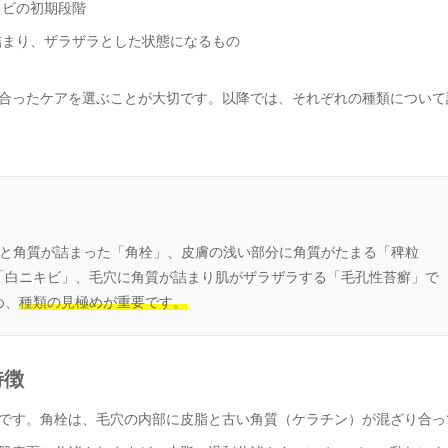
キビの初期段階
詰まり、ザラザラとした状態になるもの
合ったケアを選ぶことが大切です。以降では、それぞれの種類について
脂と角質が詰まった「角栓」、皮膚の浅い部分に角質がたまる「稗粒
「白ニキビ」、毛穴に角質が詰まり肌がザラザラする「毛孔性苔癬」で
め、
種類の見極めが重要です。
特徴
です。角栓は、毛穴の内部に皮脂と古い角質（ケラチン）が混ざり合っ