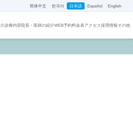
简体中文
한국어
日本語
Español
English
紹介
診療内容
院長・医師の紹介
WEB予約
料金表
アクセス
採用情報
その他