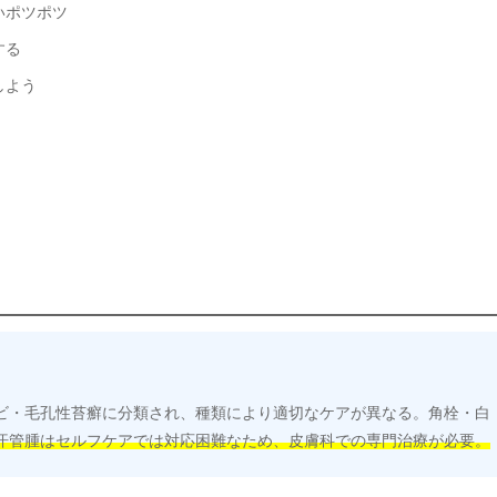
いポツポツ
する
しよう
ビ・毛孔性苔癬に分類され、種類により適切なケアが異なる。角栓・白
汗管腫はセルフケアでは対応困難なため、皮膚科での専門治療が必要。