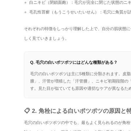
白ニキビ（閉鎖面皰）：毛穴が完全に閉じた状態のニ
毛孔性苔癬（もうこうせいたいせん）：毛穴に角質が
それぞれの特徴をしっかり理解した上で、自分の肌状態に
しく見ていきましょう。
Q. 毛穴の白いポツポツにはどんな種類がある？
毛穴の白いポツポツは主に5種類に分類されます。皮
腫」、汗管が増殖した「汗管腫」、ニキビ初期段階の
す。見た目が似ていても原因や適切なケアが異なるた
📋 2. 角栓による白いポツポツの原因と
毛穴の白いポツポツの中でも、最もよく見られるのが角栓