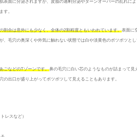
肌表面に分泌されますが、皮脂の過剰分泌やターンオーバーの乱れによ
ます。
の割合は意外にも少なく、全体の2割程度ともいわれています。
表面に
が、毛穴の奥深くや外気に触れない状態では白や淡黄色のポツポツとし
あごなどのTゾーンです。
鼻の毛穴に白い芯のようなものが詰まって見
穴の出口が盛り上がってポツポツして見えることもあります。
ストレスなど）
いる