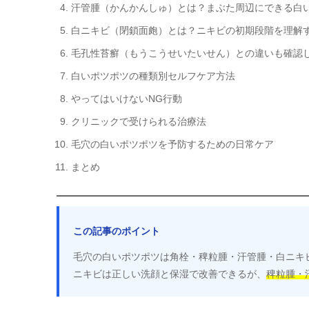
汗管腫（かんかんしゅ）とは？まぶた周辺にできる白
白ニキビ（閉鎖面皰）とは？ニキビの初期段階を理解
毛孔性苔癬（もうこうせいたいせん）との違いも確認
白いポツポツの種類別セルフケア方法
やってはいけないNG行動
クリニックで受けられる治療法
毛穴の白いポツポツを予防するための日常ケア
まとめ
この記事のポイント
毛穴の白いポツポツは角栓・稗粒腫・汗管腫・白ニキ
ニキビは正しい洗顔と保湿で改善できるが、
稗粒腫・