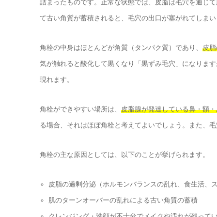
詰まったものです。正常な状態では、皮脂は毛穴を通じて
て古い角質が蓄積されると、毛穴の出口が塞がれてしまい
角栓の中身はほとんどが角質（タンパク質）であり、
皮脂
気が触れると酸化して黒くなり「黒ずみ毛穴」になります
現れます。
角栓ができやすい場所は、
皮脂腺が発達している鼻・額・
る場合、それはほぼ角栓と考えてよいでしょう。また、毛
角栓の主な原因としては、以下のことが挙げられます。
皮脂の過剰分泌（ホルモンバランスの乱れ、食生活、
肌のターンオーバーの乱れによる古い角質の蓄積
クレンジング・洗顔が不十分でメイクや汚れが残って