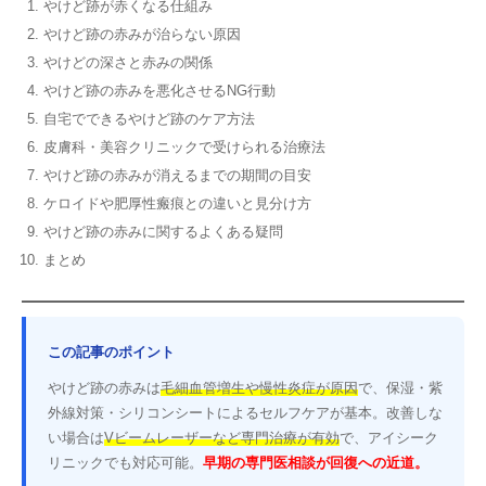
やけど跡が赤くなる仕組み
やけど跡の赤みが治らない原因
やけどの深さと赤みの関係
やけど跡の赤みを悪化させるNG行動
自宅でできるやけど跡のケア方法
皮膚科・美容クリニックで受けられる治療法
やけど跡の赤みが消えるまでの期間の目安
ケロイドや肥厚性瘢痕との違いと見分け方
やけど跡の赤みに関するよくある疑問
まとめ
この記事のポイント
やけど跡の赤みは
毛細血管増生や慢性炎症が原因
で、保湿・紫
外線対策・シリコンシートによるセルフケアが基本。改善しな
い場合は
Vビームレーザーなど専門治療が有効
で、アイシーク
リニックでも対応可能。
早期の専門医相談が回復への近道。