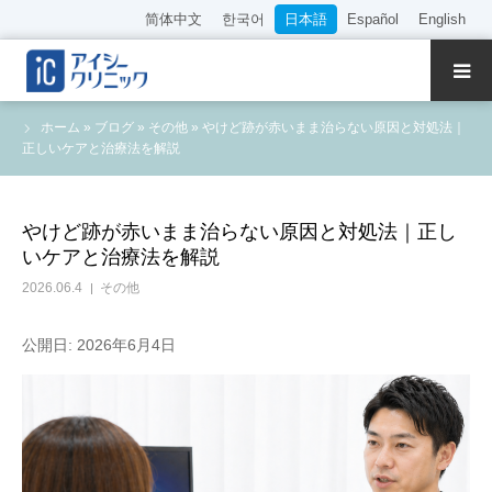
简体中文
한국어
日本語
Español
English
クリニック紹介
ホーム
»
ブログ
»
その他
»
やけど跡が赤いまま治らない原因と対処法｜
正しいケアと治療法を解説
診療内容
院長・医師の紹介
やけど跡が赤いまま治らない原因と対処法｜正し
いケアと治療法を解説
WEB予約
2026.06.4
その他
料金表
公開日: 2026年6月4日
アクセス
採用情報