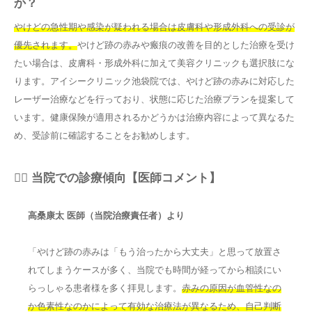
か？
やけどの急性期や感染が疑われる場合は皮膚科や形成外科への受診が
優先されます。
やけど跡の赤みや瘢痕の改善を目的とした治療を受け
たい場合は、皮膚科・形成外科に加えて美容クリニックも選択肢にな
ります。アイシークリニック池袋院では、やけど跡の赤みに対応した
レーザー治療などを行っており、状態に応じた治療プランを提案して
います。健康保険が適用されるかどうかは治療内容によって異なるた
め、受診前に確認することをお勧めします。
👨‍⚕️ 当院での診療傾向【医師コメント】
高桑康太 医師（当院治療責任者）より
「やけど跡の赤みは「もう治ったから大丈夫」と思って放置さ
れてしまうケースが多く、当院でも時間が経ってから相談にい
らっしゃる患者様を多く拝見します。
赤みの原因が血管性なの
か色素性なのかによって有効な治療法が異なるため、自己判断