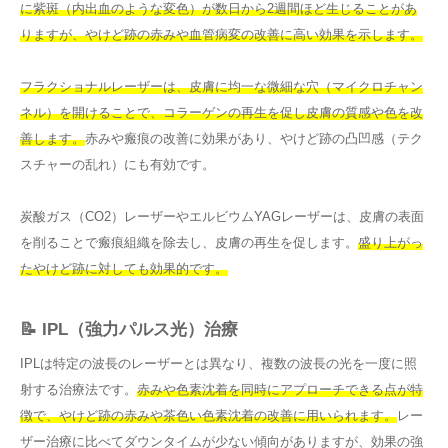
に紫斑（内出血のような変色）が数日から2週間ほど生じることがあ
りますが、やけど跡の赤みや血管病変の改善に高い効果を示します。
フラクショナルレーザーは、皮膚に均一な微細な穴（マイクロチャン
ネル）を開けることで、コラーゲンの再生を促し皮膚の質感や色を改
善します。
赤みや瘢痕の改善に効果があり、やけど跡の凸凹感（テク
スチャーの乱れ）にも有効です。
炭酸ガス（CO2）レーザーやエルビウムYAGレーザーは、皮膚の表面
を削ることで瘢痕組織を除去し、皮膚の再生を促します。
盛り上がっ
たやけど跡に対しても効果的です。
📝 IPL（強力パルス光）治療
IPLは特定の波長のレーザーとは異なり、複数の波長の光を一度に照
射する治療法です。
赤みや色素沈着を同時にアプローチできる点が特
徴で、やけど跡の赤みや茶色い色素沈着の改善に用いられます。
レー
ザー治療に比べてダウンタイムが少ない傾向がありますが、効果の強