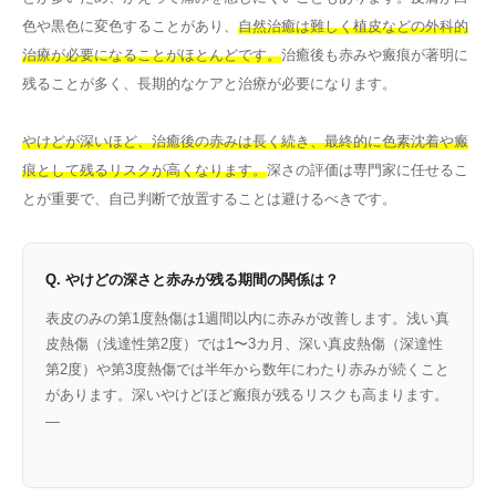
色や黒色に変色することがあり、
自然治癒は難しく植皮などの外科的
治療が必要になることがほとんどです。
治癒後も赤みや瘢痕が著明に
残ることが多く、長期的なケアと治療が必要になります。
やけどが深いほど、治癒後の赤みは長く続き、最終的に色素沈着や瘢
痕として残るリスクが高くなります。
深さの評価は専門家に任せるこ
とが重要で、自己判断で放置することは避けるべきです。
Q. やけどの深さと赤みが残る期間の関係は？
表皮のみの第1度熱傷は1週間以内に赤みが改善します。浅い真
皮熱傷（浅達性第2度）では1〜3カ月、深い真皮熱傷（深達性
第2度）や第3度熱傷では半年から数年にわたり赤みが続くこと
があります。深いやけどほど瘢痕が残るリスクも高まります。
—