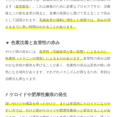
ます（
血管新生
）。これは修復のために必要なプロセスですが、治癒
後もこの新生血管が残ると、皮膚の表面から透けて見えることで赤み
として認識されます。
毛細血管が過剰に増生した状態では、赤みが消
えるまでに長い時間がかかることがあります。
🔸 色素沈着と血管性の赤み
やけど跡の赤みには、
血管性（毛細血管が多い状態）によるものと、
色素性（メラニンの増加）によるものがあります。
血管性の赤みは鮮
やかな赤色や紫色を帯びることが多く、色素性の赤みは茶色や暗い赤
色になる傾向があります。それぞれメカニズムが異なるため、有効な
治療法も異なります。
⚡ ケロイドや肥厚性瘢痕の発生
深いやけどや感染を伴ったやけど、または体質的にケロイドになりや
すい方では、やけど跡がケロイドや肥厚性瘢痕へと変化することがあ