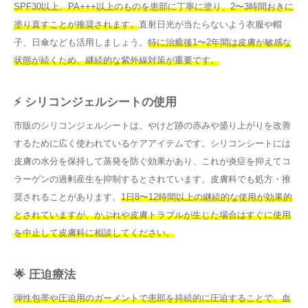
SPF30以上、PA+++以上のものを患部に丁寧に塗り、2〜3時間おきに
塗り直すことが推奨されます。
直射日光が当たらないよう衣服や帽
子、日傘なども活用しましょう。
特に治癒後1〜2年間は皮膚が敏感な
状態が続くため、継続的な紫外線対策が重要です。
⚡ シリコンジェルシートの使用
市販のシリコンジェルシートは、やけど跡の赤みや盛り上がりを改善
するために広く使われているケアアイテムです。シリコンシートには
皮膚の水分を保持して蒸発を防ぐ効果があり、これが炎症を抑えてコ
ラーゲンの過剰産生を抑制するとされています。皮膚科でも処方・推
奨されることがあります。
1日8〜12時間以上の継続的な使用が効果的
とされていますが、かぶれや皮膚トラブルが生じた場合はすぐに使用
を中止して皮膚科に相談してください。
🌟 圧迫療法
弾性包帯や圧迫用のガーメントで患部を持続的に圧迫することで、血