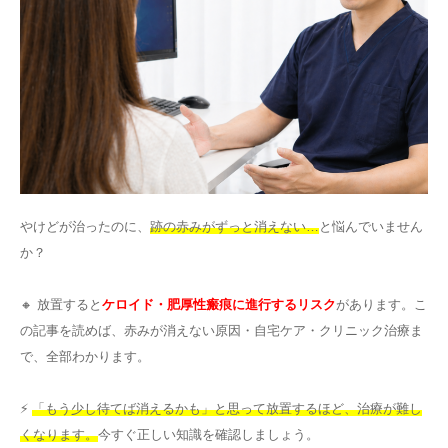
その他
言語
简体中文
한국어
日本語
Español
English
やけどが治ったのに、
跡の赤みがずっと消えない…
と悩んでいません
か？
🔸 放置すると
ケロイド・肥厚性瘢痕に進行するリスク
があります。こ
の記事を読めば、赤みが消えない原因・自宅ケア・クリニック治療ま
で、全部わかります。
⚡
「もう少し待てば消えるかも」と思って放置するほど、治療が難し
くなります。
今すぐ正しい知識を確認しましょう。