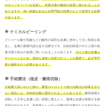
のターンオーバーを促進し、色素沈着や瘢痕の改善に使われることが
ありますが、強い刺激があるため専門医の指導のもとで使用する必要
があります。
🌟 ケミカルピーリング
グリコール酸や乳酸などの酸性の薬剤を皮膚に塗布して古い角質を除
去し、皮膚の新陳代謝を促す治療法です。比較的軽度のやけど跡の色
素沈着や赤みの改善に用いられることがあります。
やけど跡の皮膚は
デリケートなため、適切な濃度と頻度で行うことが重要で、必ず専門
家が施術を行う必要があります。
💬 手術療法（植皮・瘢痕切除）
広範囲で深いやけど跡や、重度のケロイドで他の治療法が効果を示さ
ない場合には、外科的治療が選択されることがあります。
瘢痕組織を
切除して正常な皮膚に近い状態に整えたり、健康な皮膚を移植する植
皮術が行われます。手術後もレーザー治療や圧迫療法などを組み合わ