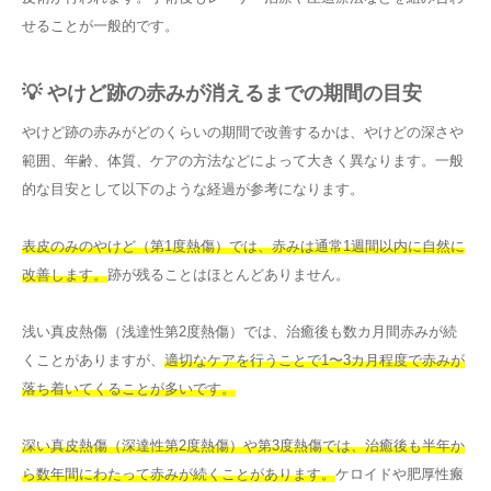
せることが一般的です。
💡 やけど跡の赤みが消えるまでの期間の目安
やけど跡の赤みがどのくらいの期間で改善するかは、やけどの深さや
範囲、年齢、体質、ケアの方法などによって大きく異なります。一般
的な目安として以下のような経過が参考になります。
表皮のみのやけど（第1度熱傷）では、赤みは通常1週間以内に自然に
改善します。
跡が残ることはほとんどありません。
浅い真皮熱傷（浅達性第2度熱傷）では、治癒後も数カ月間赤みが続
くことがありますが、
適切なケアを行うことで1〜3カ月程度で赤みが
落ち着いてくることが多いです。
深い真皮熱傷（深達性第2度熱傷）や第3度熱傷では、治癒後も半年か
ら数年間にわたって赤みが続くことがあります。
ケロイドや肥厚性瘢