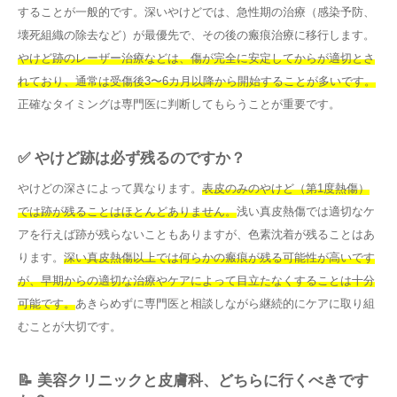
することが一般的です。深いやけどでは、急性期の治療（感染予防、
壊死組織の除去など）が最優先で、その後の瘢痕治療に移行します。
やけど跡のレーザー治療などは、傷が完全に安定してからが適切とさ
れており、通常は受傷後3〜6カ月以降から開始することが多いです。
正確なタイミングは専門医に判断してもらうことが重要です。
✅ やけど跡は必ず残るのですか？
やけどの深さによって異なります。
表皮のみのやけど（第1度熱傷）
では跡が残ることはほとんどありません。
浅い真皮熱傷では適切なケ
アを行えば跡が残らないこともありますが、色素沈着が残ることはあ
ります。
深い真皮熱傷以上では何らかの瘢痕が残る可能性が高いです
が、早期からの適切な治療やケアによって目立たなくすることは十分
可能です。
あきらめずに専門医と相談しながら継続的にケアに取り組
むことが大切です。
📝 美容クリニックと皮膚科、どちらに行くべきです