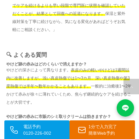
でケアを続けるよりも早い段階で専門医に状態を確認していた
だくことが、結果として回復への近道になります。
保湿と紫外
線対策を丁寧に続けながら、気になる変化があればどうぞお気
軽にご相談ください。」
🔍 よくある質問
やけど跡の赤みはどのくらいで消えますか？
やけどの深さによって異なります。
表皮のみの軽いやけどは1週間以
内に改善しますが、浅い真皮熱傷では1〜3カ月、深い真皮熱傷や第3
度熱傷では半年〜数年かかることもあります。
一般的に治癒後1〜2年
かけて赤みが徐々に薄れていくため、焦らず継続的なケアを続けるこ
とが大切です。
やけど跡の赤みに市販のシミ取りクリームは効きますか？
やけど跡の赤みが毛細血管の増生（血管性の赤み）によるものであれ
電話予約
1分で入力完了
ば、ハイドロキノンなど市販の美白成分では十分な効果は期待しにく
0120-226-002
簡単Web予約
いです。
美白成分は主にメラニンによる茶色い色素沈着に有効です。