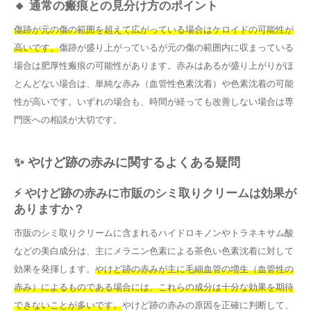
🔸 通常の瘢痕との見分け方のポイント
傷跡が元の傷の範囲を超えて広がっている場合はケロイドの可能性が
高いです。
傷跡が盛り上がっているが元の傷の範囲内に収まっている
場合は肥厚性瘢痕の可能性があります。赤みはあるが盛り上がりがほ
とんどない場合は、単純な赤み（血管性色素沈着）や色素沈着の可能
性が高いです。いずれの場合も、時間が経っても改善しない場合は専
門医への相談が大切です。
✨ やけど跡の赤みに関するよくある疑問
⚡ やけど跡の赤みに市販のシミ取りクリームは効果が
ありますか？
市販のシミ取りクリームに含まれるハイドロキノンやトラネキサム酸
などの美白成分は、主にメラニン色素による茶色い色素沈着に対して
効果を発揮します。
やけど跡の赤みが主に毛細血管の増生（血管性の
赤み）によるものである場合には、これらの成分は十分な効果を期待
できないことが多いです。
やけど跡の赤みの原因を正確に判断して、