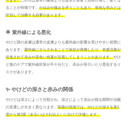
ります。
これらは通常の瘢痕よりも血管が豊富で赤みが強く、硬くな
ることが特徴です。
かゆみや痛みを伴うこともあり、単純な赤みとは
区別して治療する必要があります。
🌟 紫外線による悪化
やけど跡の皮膚は通常の皮膚よりも紫外線の影響を受けやすい状態に
あります。
紫外線にさらされることで炎症が再燃したり、色素沈着が
促進されて赤みや茶色い色素が定着してしまうことがあります。
やけ
ど後のケアで紫外線対策が不十分だと、赤みが長引いたり悪化するリ
スクがあります。
✨ やけどの深さと赤みの関係
やけどは深さによって分類され、深さによって赤みが残る期間や治癒
の見通しが大きく異なります。
医療の現場では、やけどの深さを第1
度から第3度（あるいはそれ以上）に分けて評価します。