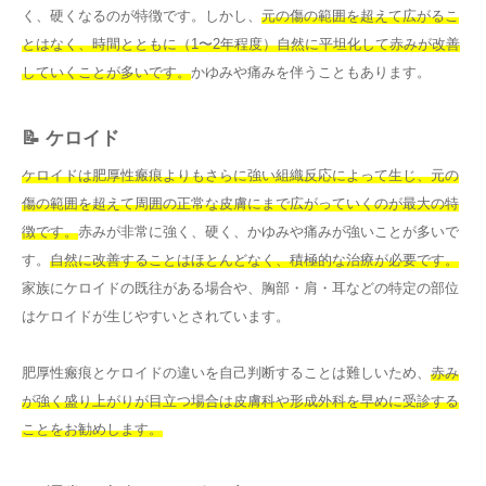
く、硬くなるのが特徴です。しかし、
元の傷の範囲を超えて広がるこ
とはなく、時間とともに（1〜2年程度）自然に平坦化して赤みが改善
していくことが多いです。
かゆみや痛みを伴うこともあります。
📝 ケロイド
ケロイドは肥厚性瘢痕よりもさらに強い組織反応によって生じ、元の
傷の範囲を超えて周囲の正常な皮膚にまで広がっていくのが最大の特
徴です。
赤みが非常に強く、硬く、かゆみや痛みが強いことが多いで
す。
自然に改善することはほとんどなく、積極的な治療が必要です。
家族にケロイドの既往がある場合や、胸部・肩・耳などの特定の部位
はケロイドが生じやすいとされています。
肥厚性瘢痕とケロイドの違いを自己判断することは難しいため、
赤み
が強く盛り上がりが目立つ場合は皮膚科や形成外科を早めに受診する
ことをお勧めします。