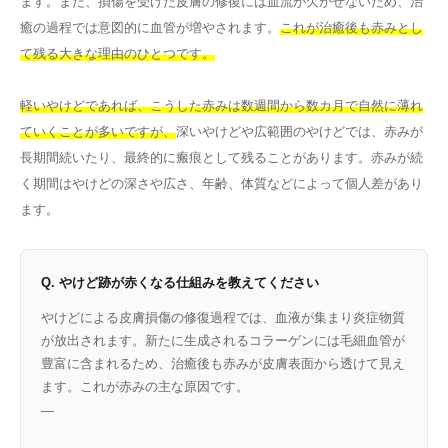
ます。また、損傷を受けた皮膚の修復には血流が欠かせないため、治
癒の過程では意図的に血管が増やされます。
これが治癒後も赤みとし
て残る大きな理由のひとつです。
軽いやけどであれば、こうした赤みは数週間から数カ月で自然に薄れ
ていくことが多いですが、
深いやけどや広範囲のやけどでは、赤みが
長期間続いたり、最終的に瘢痕として残ることがあります。赤みが続
く期間はやけどの深さや広さ、年齢、体質などによって個人差があり
ます。
Q. やけど跡が赤くなる仕組みを教えてください
やけどによる皮膚損傷の修復過程では、血液が集まり炎症物質
が放出されます。新たに生成されるコラーゲンには毛細血管が
豊富に含まれるため、治癒後も赤みが皮膚表面から透けて見え
ます。これが赤みの主な原因です。
—