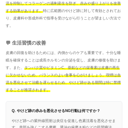
流を抑制してコラーゲンの過剰産生を防ぎ、赤みや盛り上がりを改善
する効果があります。
特に広範囲のやけど跡に対して有効とされてお
り、皮膚科や形成外科で指導を受けながら行うことが望ましい方法で
す。
💬 生活習慣の改善
皮膚の回復を助けるためには、内側からのケアも重要です。十分な睡
眠を確保することは成長ホルモンの分泌を促し、皮膚の修復を助けま
す。また、
タンパク質やビタミンC、亜鉛などの栄養素は皮膚の再生
に欠かせないため、バランスのよい食事を心がけましょう。
喫煙は血
流を悪化させて治癒を遅らせるため、やけど跡がある期間は特に禁煙
することが推奨されます。
Q. やけど跡の赤みを悪化させるNG行動は何ですか？
やけど跡への紫外線照射は炎症を促進し色素沈着を悪化させま
す。患部を強くこする摩擦、醤油や歯磨き粉などの民間療法、