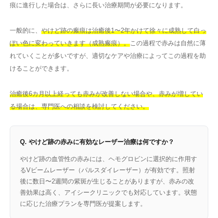
痕に進行した場合は、さらに長い治療期間が必要になります。
一般的に、
やけど跡の瘢痕は治癒後1〜2年かけて徐々に成熟して白っ
ぽい色に変わっていきます（成熟瘢痕）。
この過程で赤みは自然に薄
れていくことが多いですが、適切なケアや治療によってこの過程を助
けることができます。
治癒後6カ月以上経っても赤みが改善しない場合や、赤みが増してい
る場合は、専門医への相談を検討してください。
Q. やけど跡の赤みに有効なレーザー治療は何ですか？
やけど跡の血管性の赤みには、ヘモグロビンに選択的に作用す
るVビームレーザー（パルスダイレーザー）が有効です。照射
後に数日〜2週間の紫斑が生じることがありますが、赤みの改
善効果は高く、アイシークリニックでも対応しています。状態
に応じた治療プランを専門医が提案します。