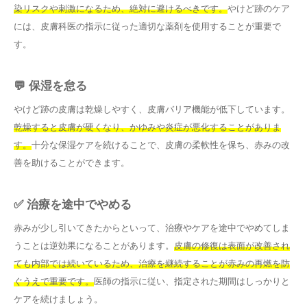
染リスクや刺激になるため、絶対に避けるべきです。
やけど跡のケア
には、皮膚科医の指示に従った適切な薬剤を使用することが重要で
す。
💬 保湿を怠る
やけど跡の皮膚は乾燥しやすく、皮膚バリア機能が低下しています。
乾燥すると皮膚が硬くなり、かゆみや炎症が悪化することがありま
す。
十分な保湿ケアを続けることで、皮膚の柔軟性を保ち、赤みの改
善を助けることができます。
✅ 治療を途中でやめる
赤みが少し引いてきたからといって、治療やケアを途中でやめてしま
うことは逆効果になることがあります。
皮膚の修復は表面が改善され
ても内部では続いているため、治療を継続することが赤みの再燃を防
ぐうえで重要です。
医師の指示に従い、指定された期間はしっかりと
ケアを続けましょう。