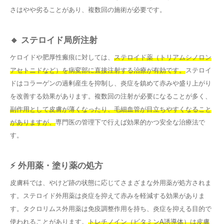
さはやや劣ることがあり、複数回の施術が必要です。
🔸 ステロイド局所注射
ケロイドや肥厚性瘢痕に対しては、
ステロイド薬（トリアムシノロン
アセトニドなど）を病変部に直接注射する治療が有効です。
ステロイ
ドはコラーゲンの過剰産生を抑制し、炎症を鎮めて赤みや盛り上がり
を改善する効果があります。複数回の注射が必要になることが多く、
副作用として皮膚が薄くなったり、毛細血管が目立ちやすくなること
がありますが、
専門医の管理下で行えば効果的かつ安全な治療法で
す。
⚡ 外用薬・塗り薬の処方
皮膚科では、やけど跡の状態に応じてさまざまな外用薬が処方されま
す。ステロイド外用薬は炎症を抑えて赤みを軽減する効果がありま
す。タクロリムス外用薬は免疫調整作用を持ち、炎症を抑える目的で
使われることがあります。
トレチノイン（ビタミンA誘導体）は皮膚