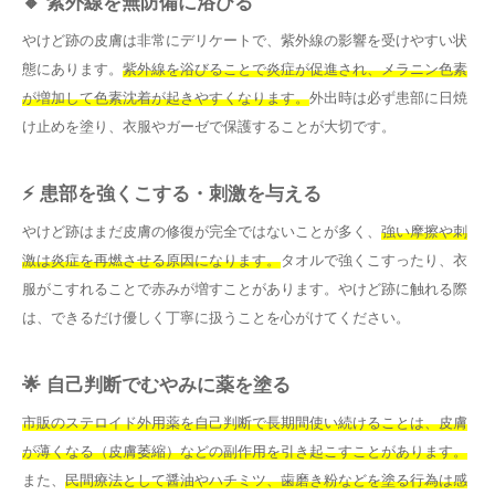
🔸 紫外線を無防備に浴びる
やけど跡の皮膚は非常にデリケートで、紫外線の影響を受けやすい状
態にあります。
紫外線を浴びることで炎症が促進され、メラニン色素
が増加して色素沈着が起きやすくなります。
外出時は必ず患部に日焼
け止めを塗り、衣服やガーゼで保護することが大切です。
⚡ 患部を強くこする・刺激を与える
やけど跡はまだ皮膚の修復が完全ではないことが多く、
強い摩擦や刺
激は炎症を再燃させる原因になります。
タオルで強くこすったり、衣
服がこすれることで赤みが増すことがあります。やけど跡に触れる際
は、できるだけ優しく丁寧に扱うことを心がけてください。
🌟 自己判断でむやみに薬を塗る
市販のステロイド外用薬を自己判断で長期間使い続けることは、皮膚
が薄くなる（皮膚萎縮）などの副作用を引き起こすことがあります。
また、
民間療法として醤油やハチミツ、歯磨き粉などを塗る行為は感