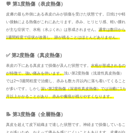
💬 第1度熱傷（表皮熱傷）
皮膚の最も外側にある表皮のみが損傷を受けた状態です。日焼けや軽
い接触による熱傷がこれにあたります。赤み、ヒリヒリ感、軽い腫れ
が主な症状で、水疱（水ぶくれ）は形成されません。
通常は数日から
1週間程度で症状が改善し、跡が残ることはほとんどありません。
✅ 第2度熱傷（真皮熱傷）
表皮の下にある真皮まで損傷が及んだ状態です。
水疱が形成されるの
が特徴で、強い痛みを伴います。
浅い第2度熱傷（浅達性真皮熱傷）
では2〜3週間程度で治癒し、赤みも数カ月以内に落ち着いてくること
が多いです。しかし
深い第2度熱傷（深達性真皮熱傷）では治癒に1カ
月以上かかることがあり、赤みや瘢痕が残りやすくなります。
📝 第3度熱傷（全層熱傷）
真皮を超えて皮下組織まで達した状態です。神経まで損傷しているこ
とが多いため、かえって痛みを感じにくいこともあります。皮膚が白