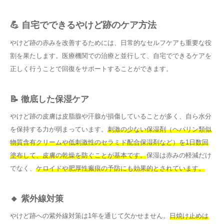
💪 自宅でできるやけど跡のケア方法
やけど跡の赤みを改善するためには、日常的なセルフケアも重要な役
割を果たします。医療機関での治療と並行して、自宅でできるケアを
正しく行うことで回復をサポートすることができます。
📝 徹底した保湿ケア
やけど跡の皮膚は皮脂腺や汗腺が損傷していることが多く、自ら水分
を保持する力が弱まっています。
刺激の少ない保湿剤（ヘパリン類似
物質含有クリームや低刺激性のセラミド配合保湿剤など）を1日数回
塗布して、皮膚の乾燥を防ぐことが基本です。
保湿は赤みの軽減だけ
でなく、
ケロイドや肥厚性瘢痕の予防にも効果的とされています。
🔸 紫外線対策
やけど跡への紫外線対策は1年を通じて欠かせません。
日焼け止めは