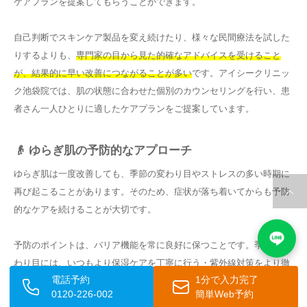
ケアプランを提案してもらうことができます。
自己判断でスキンケア製品を変え続けたり、様々な民間療法を試した
りするよりも、
専門家の目から見た的確なアドバイスを受けること
が、結果的に早い改善につながることが多い
です。アイシークリニッ
ク池袋院では、肌の状態に合わせた個別のカウンセリングを行い、患
者さん一人ひとりに適したケアプランをご提案しています。
👴 ゆらぎ肌の予防的なアプローチ
ゆらぎ肌は一度改善しても、季節の変わり目やストレスの多い時期に
再び起こることがあります。そのため、症状が落ち着いてからも予防
的なケアを続けることが大切です。
予防のポイントは、バリア機能を常に良好に保つことです。季節の変
わり目には、いつもより保湿ケアを丁寧に行う・紫外線対策をより徹
電話予約
1分で入力完了
底する・スキンケア製品を環境に合わせて変えるなど、先手を打った
0120-226-002
簡単Web予約
ケアが有効です。