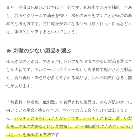
また、保湿は化粧水だけでは不十分です。化粧水で水分を補給したあ
と、乳液やクリームで油分を補い、水分の蒸発を防ぐことが保湿の基
本的な考え方です。特に乾燥が気になる部分（頬・目元・口元など）
は、重点的にケアするといいでしょう。
💫 刺激の少ない製品を選ぶ
ゆらぎ肌のときは、できるだけシンプルで刺激の少ない製品を選ぶこ
とが大切です。アルコール（エタノール）が高濃度で配合された製品
や、合成香料・着色料が多く含まれる製品は、肌への刺激になる可能
性があります。
「無香料・無着色・低刺激」と表示された製品は、ゆらぎ肌のケアに
向いている場合が多いですが、すべての方に合うわけではありませ
ん。
パッチテストを行うことが安全です。パッチテストは、新しい製
品を二の腕の内側などに少量塗布し、24〜48時間後に赤みやかゆみが
出ないかを確認する方法
です。