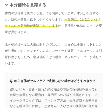
✨ 水分補給を意識する
体内の水分量は肌のうるおいにも関係しています。水分が不足する
と、肌の水分量も低下しやすくなります。
一般的に、1日に1.5〜2リ
ットルの水分補給が推奨されています
が、発汗量や体格によって必要
量は異なります。
水分補給は一度に大量に飲むのではなく、こまめに少量ずつ飲むこと
が効果的です。カフェインの多いコーヒーや紅茶、アルコールには利
尿作用があるため、水分補給には白湯やミネラルウォーターが適して
います。
Q. ゆらぎ肌がセルフケアで改善しない場合はどうすべきか？
強いかゆみ・赤み・腫れが続く場合や市販の保湿剤を使っても
乾燥が改善しない場合は、専門医への相談が推奨されます。ア
イシークリニックでは、スキンケア方法・生活習慣・食事内容
などを総合的に評価し、患者さん一人ひとりの肌状態に合わせ