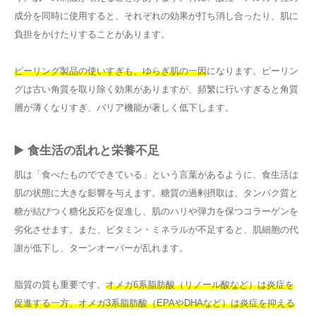
成分を同時に使用すると、それぞれの効果が打ち消し合ったり、肌に
負担をかけたりすることがあります。
ピーリング製品の使いすぎも、ゆらぎ肌の一因
になります。ピーリン
グは古い角質を取り除く効果がありますが、頻繁に行いすぎると角質
層が薄くなりすぎ、バリア機能が著しく低下します。
▶️ 食生活の乱れと栄養不足
肌は「食べたものでできている」という言葉があるように、食生活は
肌の状態に大きな影響を与えます。糖質の過剰摂取は、タンパク質と
糖が結びつく糖化反応を促進し、肌のハリや弾力を保つコラーゲンを
劣化させます。また、ビタミン・ミネラルが不足すると、肌細胞の代
謝が低下し、ターンオーバーが乱れます。
脂質の質も重要です。
オメガ6系脂肪酸（リノール酸など）は炎症を
促進する一方、オメガ3系脂肪酸（EPAやDHAなど）は炎症を抑える