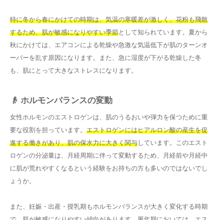
特に冬から春にかけての時期は、気温の寒暖差が激しく、花粉も飛散
するため、肌が敏感になりやすい季節
として知られています。夏から
秋にかけては、エアコンによる乾燥や急激な気温低下が肌のターンオ
ーバーを乱す原因になります。また、急に湿度が下がる乾燥した冬
も、肌にとって大きなストレスになります。
👴 ホルモンバランスの変動
女性ホルモンのエストロゲンは、肌のうるおいや弾力を保つために重
要な役割を担っています。
エストロゲンにはヒアルロン酸の産生を促
進する働きがあり、肌の保水力に大きく関与
しています。このエスト
ロゲンの分泌量は、月経周期に伴って変動するため、月経前や月経中
に肌が荒れやすくなるという経験をお持ちの方も多いのではないでし
ょうか。
また、妊娠・出産・授乳期もホルモンバランスが大きく変化する時期
で、肌が敏感になりやすい傾向があります。更年期においては、エス