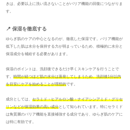
きは、必要以上に洗い流さないことがバリア機能の回復につながりま
す。
📍 保湿を徹底する
ゆらぎ肌のケアの中心となるのが、徹底した保湿です。バリア機能が
低下した肌は水分を保持する力が弱まっているため、積極的に水分と
保湿成分を補給する必要があります。
保湿のポイントは、洗顔後できるだけ早くスキンケアを行うことで
す。
時間が経つほど肌の水分は蒸発してしまうため、洗顔後1分以内
を目安にケアを始めることが理想的
です。
成分としては、
セラミド・ヒアルロン酸・ナイアシンアミド・グリセ
リンなどが保湿効果の高い成分
として知られています。特にセラミド
は角質層のバリア機能を直接補強する成分であり、ゆらぎ肌のケアに
は特に有効です。