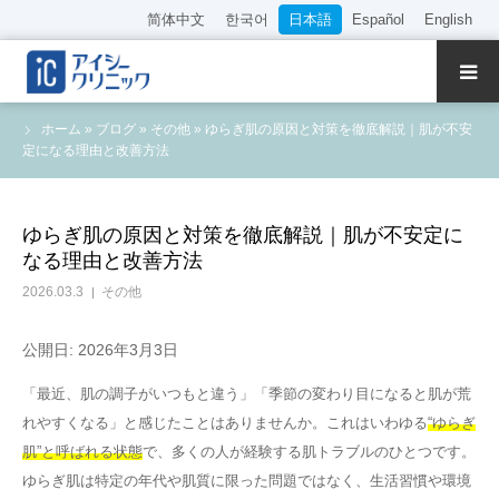
简体中文
한국어
日本語
Español
English
クリニック紹介
ホーム
»
ブログ
»
その他
»
ゆらぎ肌の原因と対策を徹底解説｜肌が不安
定になる理由と改善方法
診療内容
院長・医師の紹介
ゆらぎ肌の原因と対策を徹底解説｜肌が不安定に
なる理由と改善方法
WEB予約
2026.03.3
その他
料金表
公開日: 2026年3月3日
「最近、肌の調子がいつもと違う」「季節の変わり目になると肌が荒
アクセス
れやすくなる」と感じたことはありませんか。これはいわゆる
“ゆらぎ
肌”と呼ばれる状態
で、多くの人が経験する肌トラブルのひとつです。
採用情報
ゆらぎ肌は特定の年代や肌質に限った問題ではなく、生活習慣や環境