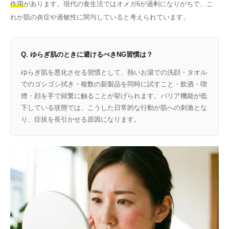
作用
があります。現代の食生活ではオメガ6が過剰になりがちで、こ
れが肌の炎症や過敏性に関与していると考えられています。
Q. ゆらぎ肌のときに避けるべきNG習慣は？
ゆらぎ肌を悪化させる習慣として、熱いお湯での洗顔・タオル
でのゴシゴシ拭き・複数の新製品を同時に試すこと・飲酒・喫
煙・顔を手で頻繁に触ることが挙げられます。バリア機能が低
下している状態では、こうした日常的な行動が肌への刺激とな
り、症状を長引かせる原因になります。