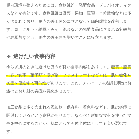
腸内環境を整えるためには、食物繊維・発酵食品・プロバイオティク
スなどが有効です。食物繊維は野菜・果物・豆類・全粒穀物などに多
く含まれており、腸内の善玉菌のエサとなって腸内環境を改善しま
す。ヨーグルト・納豆・みそ・泡菜などの発酵食品に含まれる乳酸菌
や納豆菌なども、腸内の善玉菌を増やすことに役立ちます。
🔹 避けたい食事内容
ゆらぎ肌のときに避けたほうが良い食事内容もあります。
糖質・脂質
の多い食事（菓子類・揚げ物・ファストフードなど）は、肌の糖化や
炎症を促進する可能性
があります。また、アルコールの過剰摂取は前
述のとおり肌の炎症を悪化させます。
加工食品に多く含まれる添加物・保存料・着色料なども、肌の炎症に
関係しているという意見があります。なるべく新鮮な食材を使った食
事を中心にすることが、肌にとっても体全体にとっても良い選択で
す。