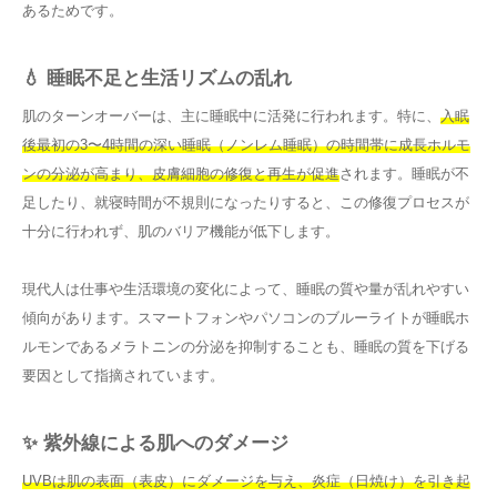
あるためです。
💧 睡眠不足と生活リズムの乱れ
肌のターンオーバーは、主に睡眠中に活発に行われます。特に、
入眠
後最初の3〜4時間の深い睡眠（ノンレム睡眠）の時間帯に成長ホルモ
ンの分泌が高まり、皮膚細胞の修復と再生が促進
されます。睡眠が不
足したり、就寝時間が不規則になったりすると、この修復プロセスが
十分に行われず、肌のバリア機能が低下します。
現代人は仕事や生活環境の変化によって、睡眠の質や量が乱れやすい
傾向があります。スマートフォンやパソコンのブルーライトが睡眠ホ
ルモンであるメラトニンの分泌を抑制することも、睡眠の質を下げる
要因として指摘されています。
✨ 紫外線による肌へのダメージ
UVBは肌の表面（表皮）にダメージを与え、炎症（日焼け）を引き起