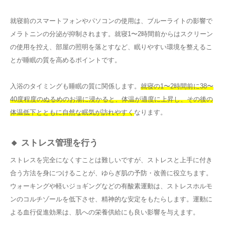
就寝前のスマートフォンやパソコンの使用は、ブルーライトの影響で
メラトニンの分泌が抑制されます。就寝1〜2時間前からはスクリーン
の使用を控え、部屋の照明を落とすなど、眠りやすい環境を整えるこ
とが睡眠の質を高めるポイントです。
入浴のタイミングも睡眠の質に関係します。
就寝の1〜2時間前に38〜
40度程度のぬるめのお湯に浸かると、体温が適度に上昇し、その後の
体温低下とともに自然な眠気が訪れやすく
なります。
🔸 ストレス管理を行う
ストレスを完全になくすことは難しいですが、ストレスと上手に付き
合う方法を身につけることが、ゆらぎ肌の予防・改善に役立ちます。
ウォーキングや軽いジョギングなどの有酸素運動は、ストレスホルモ
ンのコルチゾールを低下させ、精神的な安定をもたらします。運動に
よる血行促進効果は、肌への栄養供給にも良い影響を与えます。