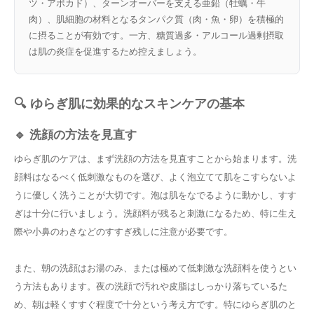
ツ・アボカド）、ターンオーバーを支える亜鉛（牡蠣・牛
肉）、肌細胞の材料となるタンパク質（肉・魚・卵）を積極的
に摂ることが有効です。一方、糖質過多・アルコール過剰摂取
は肌の炎症を促進するため控えましょう。
🔍 ゆらぎ肌に効果的なスキンケアの基本
🔹 洗顔の方法を見直す
ゆらぎ肌のケアは、まず洗顔の方法を見直すことから始まります。洗
顔料はなるべく低刺激なものを選び、よく泡立てて肌をこすらないよ
うに優しく洗うことが大切です。泡は肌をなでるように動かし、すす
ぎは十分に行いましょう。洗顔料が残ると刺激になるため、特に生え
際や小鼻のわきなどのすすぎ残しに注意が必要です。
また、朝の洗顔はお湯のみ、または極めて低刺激な洗顔料を使うとい
う方法もあります。夜の洗顔で汚れや皮脂はしっかり落ちているた
め、朝は軽くすすぐ程度で十分という考え方です。特にゆらぎ肌のと