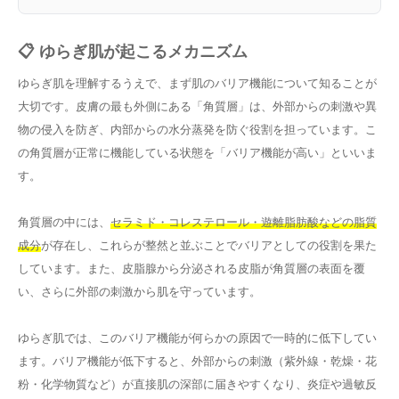
📋 ゆらぎ肌が起こるメカニズム
ゆらぎ肌を理解するうえで、まず肌のバリア機能について知ることが
大切です。皮膚の最も外側にある「角質層」は、外部からの刺激や異
物の侵入を防ぎ、内部からの水分蒸発を防ぐ役割を担っています。こ
の角質層が正常に機能している状態を「バリア機能が高い」といいま
す。
角質層の中には、
セラミド・コレステロール・遊離脂肪酸などの脂質
成分
が存在し、これらが整然と並ぶことでバリアとしての役割を果た
しています。また、皮脂腺から分泌される皮脂が角質層の表面を覆
い、さらに外部の刺激から肌を守っています。
ゆらぎ肌では、このバリア機能が何らかの原因で一時的に低下してい
ます。バリア機能が低下すると、外部からの刺激（紫外線・乾燥・花
粉・化学物質など）が直接肌の深部に届きやすくなり、炎症や過敏反