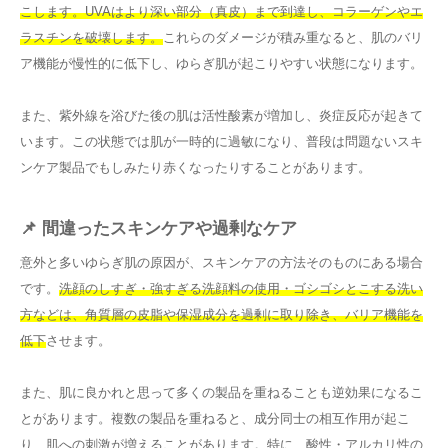
こします。UVAはより深い部分（真皮）まで到達し、コラーゲンやエ
ラスチンを破壊します。
これらのダメージが積み重なると、肌のバリ
ア機能が慢性的に低下し、ゆらぎ肌が起こりやすい状態になります。
また、紫外線を浴びた後の肌は活性酸素が増加し、炎症反応が起きて
います。この状態では肌が一時的に過敏になり、普段は問題ないスキ
ンケア製品でもしみたり赤くなったりすることがあります。
📌 間違ったスキンケアや過剰なケア
意外と多いゆらぎ肌の原因が、スキンケアの方法そのものにある場合
です。
洗顔のしすぎ・強すぎる洗顔料の使用・ゴシゴシとこする洗い
方などは、角質層の皮脂や保湿成分を過剰に取り除き、バリア機能を
低下
させます。
また、肌に良かれと思って多くの製品を重ねることも逆効果になるこ
とがあります。複数の製品を重ねると、成分同士の相互作用が起こ
り、肌への刺激が増えることがあります。特に、酸性・アルカリ性の