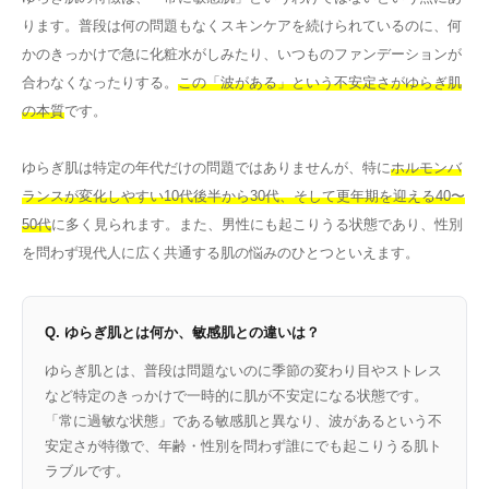
ります。普段は何の問題もなくスキンケアを続けられているのに、何
かのきっかけで急に化粧水がしみたり、いつものファンデーションが
合わなくなったりする。
この「波がある」という不安定さがゆらぎ肌
の本質
です。
ゆらぎ肌は特定の年代だけの問題ではありませんが、特に
ホルモンバ
ランスが変化しやすい10代後半から30代、そして更年期を迎える40〜
50代
に多く見られます。また、男性にも起こりうる状態であり、性別
を問わず現代人に広く共通する肌の悩みのひとつといえます。
Q. ゆらぎ肌とは何か、敏感肌との違いは？
ゆらぎ肌とは、普段は問題ないのに季節の変わり目やストレス
など特定のきっかけで一時的に肌が不安定になる状態です。
「常に過敏な状態」である敏感肌と異なり、波があるという不
安定さが特徴で、年齢・性別を問わず誰にでも起こりうる肌ト
ラブルです。