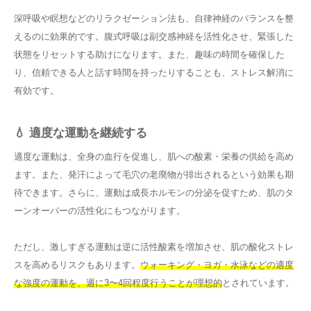
深呼吸や瞑想などのリラクゼーション法も、自律神経のバランスを整
えるのに効果的です。腹式呼吸は副交感神経を活性化させ、緊張した
状態をリセットする助けになります。また、趣味の時間を確保した
り、信頼できる人と話す時間を持ったりすることも、ストレス解消に
有効です。
💧 適度な運動を継続する
適度な運動は、全身の血行を促進し、肌への酸素・栄養の供給を高め
ます。また、発汗によって毛穴の老廃物が排出されるという効果も期
待できます。さらに、運動は成長ホルモンの分泌を促すため、肌のタ
ーンオーバーの活性化にもつながります。
ただし、激しすぎる運動は逆に活性酸素を増加させ、肌の酸化ストレ
スを高めるリスクもあります。
ウォーキング・ヨガ・水泳などの適度
な強度の運動を、週に3〜4回程度行うことが理想的
とされています。