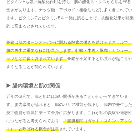
ビタミンEも強い抗酸化作用を持ち、肌の酸化ストレスから肌を守る
働きがあります。ナッツ類・アボカド・植物油などに多く含まれてい
ます。ビタミンCとビタミンEを一緒に摂ることで、抗酸化効果が相乗
的に高まるとされています。
亜鉛は肌のターンオーバーに関わる酵素の働きを助けるミネラルで、
肌の再生に重要な役割を果たします。牡蠣・牛肉・豚肉・カシューナ
ッツなどに多く含まれています。
亜鉛が不足すると肌荒れが起こりや
すくなることが知られています。
▶️ 腸内環境と肌の関係
近年の研究で、腸と肌には深い関係があることがわかってきていま
す。腸内環境が乱れると、腸のバリア機能が低下し、腸内で発生した
炎症物質が血流に乗って全身に広がります。これが肌の炎症や過敏性
につながると考えられており、
「腸肌相関（ガット・スキン・アクシ
ス）」と呼ばれる概念が注目
されています。