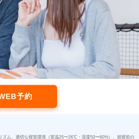
WEB予約
ム、適切な寝室環境（室温25〜26℃・湿度50〜60%）、就寝前の