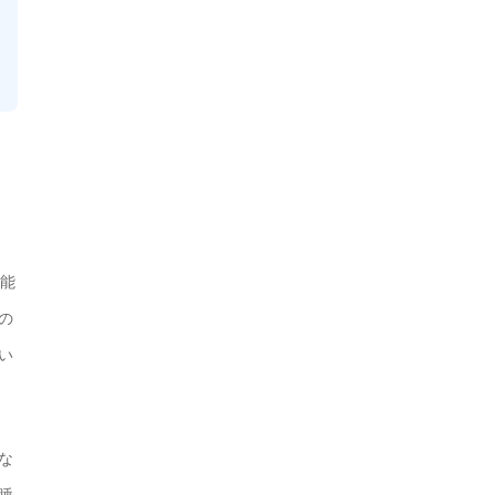
能
の
い
な
睡