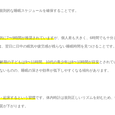
規則的な睡眠スケジュールを確保することです。
的に7〜9時間が推奨されています
が、個人差も大きく、6時間でも十分
は、翌日に日中の眠気や疲労感が残らない睡眠時間を見つけることです
齢期の子どもは9〜11時間、10代の青少年は8〜10時間が目安
とされて
ないものの、睡眠の深さや効率が低下しやすくなる傾向があります。
・起床するという習慣
です。体内時計は規則正しいリズムを好むため、
質が下がります。