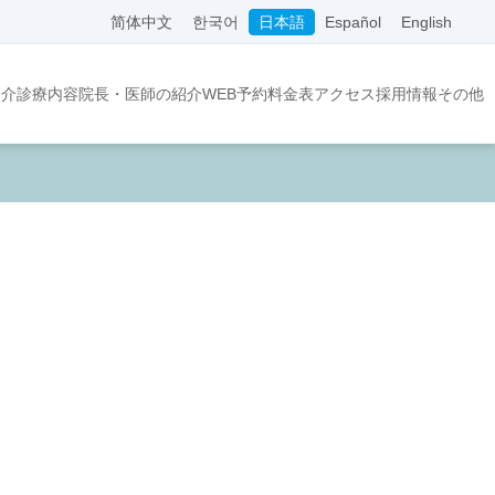
简体中文
한국어
日本語
Español
English
紹介
診療内容
院長・医師の紹介
WEB予約
料金表
アクセス
採用情報
その他