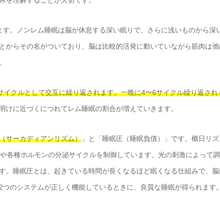
ます。ノンレム睡眠は脳が休息する深い眠りで、さらに浅いものから深
とからその名がついており、脳は比較的活発に動いていながら筋肉は弛
。
1サイクルとして交互に繰り返されます。一晩に4〜6サイクル繰り返され
明けに近づくにつれてレム睡眠の割合が増えていきます。
（サーカディアンリズム）
」と「睡眠圧（睡眠負債）」です。概日リズ
温や各種ホルモンの分泌サイクルを制御しています。光の刺激によって
す。睡眠圧とは、起きている時間が長くなるほど眠くなる仕組みで、脳
2つのシステムが正しく機能しているときに、良質な睡眠が得られます