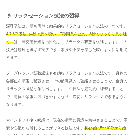
👴 リラクゼーション技法の習得
深呼吸法は、最も簡単で効果的なリラクゼーション技法の一つです。
4-7-8呼吸法（4秒で息を吸い、7秒間息を止め、8秒でゆっくり息を吐
く）
は、副交感神経を活性化し、リラックス状態を促進します。この
技法は場所を選ばず実践でき、緊張や不安を感じた時にすぐに活用で
きます。
プログレッシブ筋弛緩法も有効なリラクゼーション技法です。身体の
各部位を順番に緊張させ、その後意識的に弛緩させることで、全身の
リラックス状態を作り出します。この技法を定期的に練習すること
で、身体の緊張に気づきやすくなり、適切にリラックスできるように
なります。
マインドフルネス瞑想は、現在の瞬間に意識を集中させることで、不
安や心配から離れることができる技法です。
初心者は5〜10分から始