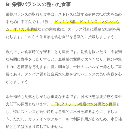
💫 栄養バランスの整った食事
栄養バランスの取れた食事は、ストレスに対する身体の抵抗力を高め
るために不可欠です。特に、
ビタミンB群、ビタミンC、マグネシウ
ム、オメガ3脂肪酸
などの栄養素は、ストレス対処に重要な役割を果
たします。これらの栄養素を含む食品を意識的に摂取しましょう。
規則正しい食事時間を守ることも重要です。朝食を抜いたり、不規則
な時間に食事をしたりすると、血糖値の変動が大きくなり、気分や集
中力に悪影響を与えます。特に朝食は、一日のエネルギー源として重
要であり、タンパク質と複合炭水化物を含むバランスの良い内容を心
がけましょう。
水分補給も見落としがちな重要な要素です。脱水状態は疲労感や集中
力低下の原因となります。
一日に2リットル程度の水分摂取を目標
と
し、特にストレスが高い時期は意識的に水分を取るようにしましょ
う。ただし、カフェインやアルコールは利尿作用があるため、水分補
給としてはあまり適していません。