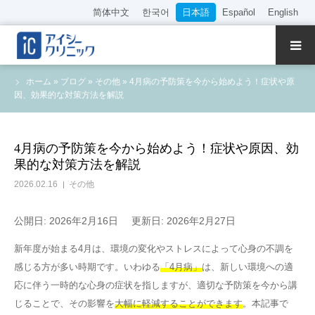
简体中文
한국어
日本語
Español
English
クリニック紹介
ホーム
»
ブログ
»
その他
»
4月病の予防策を今から始めよう！症状や原
因、効果的な対策方法を解説
診療内容
院長・医師の紹介
4月病の予防策を今から始めよう！症状や原因、効
果的な対策方法を解説
WEB予約
2026.02.16
その他
料金表
公開日: 2026年2月16日
更新日: 2026年2月27日
新年度が始まる4月は、環境の変化やストレスによって心身の不調を
アクセス
感じる方が多い時期です。いわゆる
「4月病」
は、新しい環境への適
応に伴う一時的な心身の症状を指しますが、適切な予防策を今から講
採用情報
じることで、その影響を
大幅に軽減することができます
。本記事で