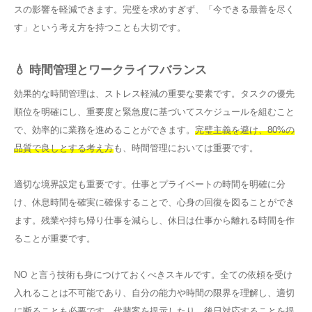
スの影響を軽減できます。完璧を求めすぎず、「今できる最善を尽く
す」という考え方を持つことも大切です。
💧 時間管理とワークライフバランス
効果的な時間管理は、ストレス軽減の重要な要素です。タスクの優先
順位を明確にし、重要度と緊急度に基づいてスケジュールを組むこと
で、効率的に業務を進めることができます。
完璧主義を避け、80%の
品質で良しとする考え方
も、時間管理においては重要です。
適切な境界設定も重要です。仕事とプライベートの時間を明確に分
け、休息時間を確実に確保することで、心身の回復を図ることができ
ます。残業や持ち帰り仕事を減らし、休日は仕事から離れる時間を作
ることが重要です。
NO と言う技術も身につけておくべきスキルです。全ての依頼を受け
入れることは不可能であり、自分の能力や時間の限界を理解し、適切
に断ることも必要です。代替案を提示したり、後日対応することを提