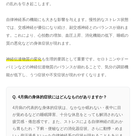
の乱れを引き起こします。
自律神経系の機能にも大きな影響を与えます。慢性的なストレス状態
では、交感神経が優位になり続け、副交感神経とのバランスが崩れま
す。これにより、心拍数の増加、血圧上昇、消化機能の低下、睡眠の
質の悪化などの身体症状が現れます。
神経伝達物質の変化
も生理的要因として重要です。セロトニンやドー
パミンなどの神経伝達物質のバランスが崩れることで、気分の調節機
能が低下し、うつ症状や不安症状が現れやすくなります。
Q. 4月病の身体的症状にはどんなものがありますか？
4月病の代表的な身体的症状は、なかなか眠れない・夜中に目
が覚めるなどの睡眠障害、十分な休息をとっても解消されない
疲労感・倦怠感です。また、ストレスによる自律神経の乱れか
ら胃もたれ・下痢・便秘などの消化器症状、さらに動悸・めま
い・発汗過多といった自律神経系の症状が現れることもありま