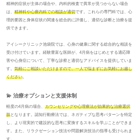
精神的症状が主体の場合や、内科的検査で異常が見つからない場合
は、
精神科や心療内科での相談が適切
です。これらの専門科では、心
理的要因と身体症状の関連を総合的に評価し、適切な診断と治療を提
供できます。
アイシークリニック池袋院では、心身の健康に関する総合的な相談を
受け付けています。経験豊富な医師が、4月病をはじめとする適応障
害や心身症について、丁寧な診察と適切なアドバイスを提供していま
す。
気軽にご相談いただけますので、一人で悩まずにお気軽にお越し
ください
。
💫 治療オプションと支援体制
軽度の4月病の場合、
カウンセリングや心理療法が効果的な治療選択
肢
となります。認知行動療法では、ネガティブな思考パターンを特定
し、より現実的で建設的な思考に変換するスキルを学ぶことができま
す。また、リラクゼーション技法や問題解決技法の指導も受けられま
す。