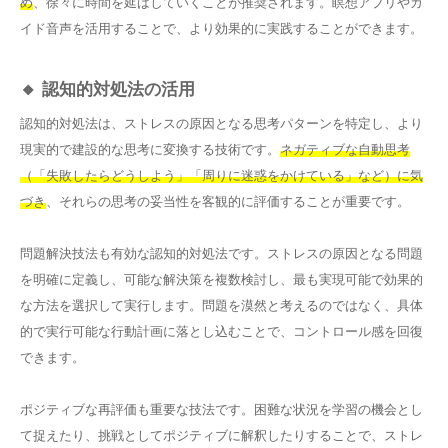
め
、徐々に時間を延ばしていくことが推奨されます。瞑想アプリやガ
イド音声を活用することで、より効果的に実践することができます。
🔸 認知的対処法の活用
認知的対処法は、ストレスの原因となる思考パターンを特定し、より
現実的で建設的な思考に変換する技術です。
ネガティブな自動思考
（「失敗したらどうしよう」「周りに迷惑をかけている」など）に気
づき
、それらの思考の妥当性を客観的に評価することが重要です。
問題解決技法も有効な認知的対処法です。ストレスの原因となる問題
を明確に定義し、可能な解決策を複数検討し、最も実現可能で効果的
な方法を選択して実行します。問題を漠然と考えるのではなく、具体
的で実行可能な行動計画に落とし込むことで、コントロール感を回復
できます。
ポジティブな再評価も重要な技法です。困難な状況を学習の機会とし
て捉えたり、挑戦としてポジティブに解釈したりすることで、ストレ