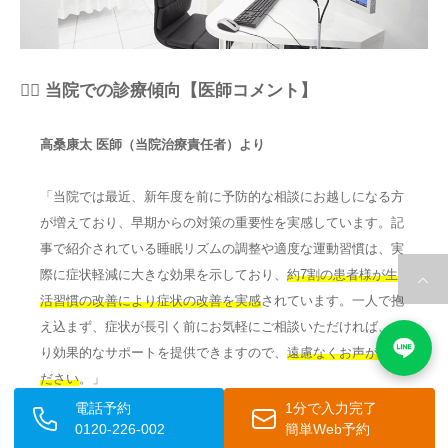
👨‍⚕️ 当院での診療傾向【医師コメント】
高桑康太 医師（当院治療責任者）より
「当院では最近、新年度を前に予防的な相談にお越しになる方
が増えており、早期からの対策の重要性を実感しています。記
事で紹介されている睡眠リズムの調整や適度な運動習慣は、実
際に症状軽減に大きな効果を示しており、
約7割の患者様が生
活習慣の改善により症状の改善を実感
されています。一人で抱
え込まず、症状が長引く前にお気軽にご相談いただければ、よ
り効果的なサポートを提供できますので、
遠慮なくお声がけく
ださい
。」
電話予約
1分で入力完了
0120-226-002
簡単Web予約