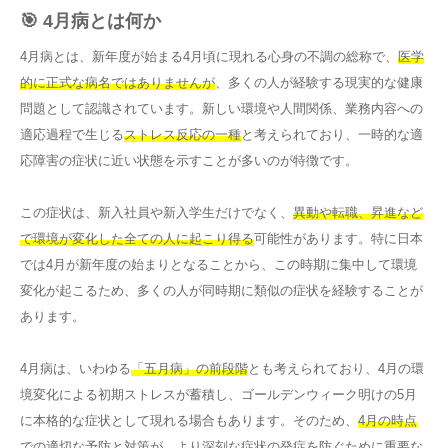
🎯 4月病とは何か
4月病とは、新年度が始まる4月頃に現れる心身の不調の総称で、
医学
的に正式な病名ではありませんが
、多くの人が経験する現実的な健康
問題として認識されています。新しい環境や人間関係、業務内容への
適応過程で生じる
ストレス反応の一種
と考えられており、一時的な適
応障害の症状に近い状態を示すことが多いのが特徴です。
この症状は、新入社員や新入学生だけでなく、
異動や転職、昇進など
で環境が変化した全ての人に起こり得る
可能性があります。特に日本
では4月が新年度の始まりとなることから、この時期に集中して環境
変化が起こるため、多くの人が同時期に類似の症状を経験することが
あります。
4月病は、いわゆる
「五月病」の前段階
とも考えられており、4月の環
境変化による初期ストレスが蓄積し、ゴールデンウィーク明けの5月
に本格的な症状として現れる場合もあります。そのため、
4月の時点
での適切な予防と対策
が、より深刻な症状の発症を防ぐために重要な