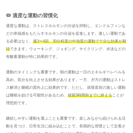
🦠 適度な運動の習慣化
適度な運動は、ストレスホルモンの分泌を抑制し、エンドルフィンな
どの幸福感をもたらすホルモンの分泌を促進します。激しい運動であ
る必要はなく、
週3〜4回、30分程度の中強度の運動で十分な効果が期
待
できます。ウォーキング、ジョギング、サイクリング、水泳などの
有酸素運動が特に効果的です。
運動のタイミングも重要です。朝の運動は一日のエネルギーレベルを
高め、気分を向上させる効果があります。一方、夕方の運動はストレ
ス解消と睡眠の質向上に効果的です。ただし、就寝直前の激しい運動
は睡眠を妨げる可能性があるため、
就寝3時間前までに終える
ことが
理想的です。
継続しやすい運動を選ぶことも重要です。楽しみながら続けられる活
動を見つけ、日常生活に組み込むことで、長期的な習慣として定着さ