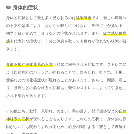
🦠 身体的症状
身体的症状として最も多く見られるのは
睡眠障害
です。新しい環境へ
の不安や緊張により、なかなか眠りにつけない、夜中に目が覚める、
朝早く目が覚めてしまうなどの症状が現れます。また、
疲労感や倦怠
感
も代表的な症状で、十分に休息を取っても疲れが取れない状態が続
きます。
食欲不振や消化器系の不調
も頻繁に報告される症状です。ストレスに
より自律神経のバランスが崩れることで、胃もたれ、吐き気、下痢、
便秘などの消化器症状が現れることがあります。さらに、頭痛、肩こ
り、腰痛などの筋骨格系の症状も、緊張やストレスによって引き起こ
される場合があります。
その他にも、動悸、息切れ、めまい、手の震え、発汗過多などの
自律
神経系の症状
が現れることもあります。これらの症状は、身体的な原
因がないにも関わらず現れるため、心身相関による症状として理解す