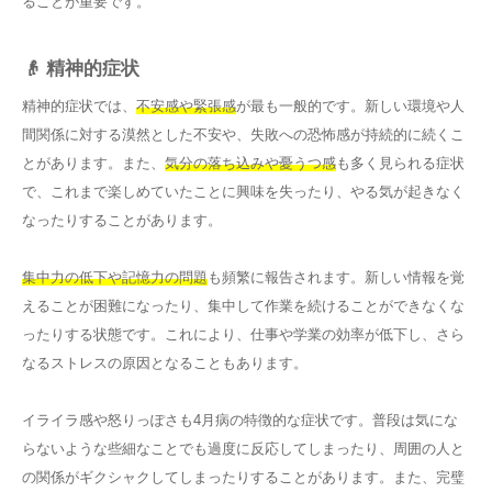
ることが重要です。
👴 精神的症状
精神的症状では、
不安感や緊張感
が最も一般的です。新しい環境や人
間関係に対する漠然とした不安や、失敗への恐怖感が持続的に続くこ
とがあります。また、
気分の落ち込みや憂うつ感
も多く見られる症状
で、これまで楽しめていたことに興味を失ったり、やる気が起きなく
なったりすることがあります。
集中力の低下や記憶力の問題
も頻繁に報告されます。新しい情報を覚
えることが困難になったり、集中して作業を続けることができなくな
ったりする状態です。これにより、仕事や学業の効率が低下し、さら
なるストレスの原因となることもあります。
イライラ感や怒りっぽさも4月病の特徴的な症状です。普段は気にな
らないような些細なことでも過度に反応してしまったり、周囲の人と
の関係がギクシャクしてしまったりすることがあります。また、完璧