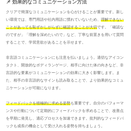
📌 効果的なコミュニケーション方法
クリアで簡潔なコミュニケーションを心がけることが重要です。新し
い環境では、専門用語や社内用語に慣れていないため、
理解できない
ことがあっても恥ずかしがらずに確認することが大切
です。「確認な
のですが」「理解を深めたいので」など、丁寧な前置きを用いて質問
することで、学習意欲があることを示せます。
非言語コミュニケーションにも注意を払いましょう。適切なアイコン
タクト、開放的なボディランゲージ、相手に向けた体の向きなど、非
言語的な要素がコミュニケーションの効果に大きく影響します。ま
た、相手の非言語的なサインも読み取ることで、より効果的なコミュ
ニケーションが可能になります。
フィードバックを積極的に求める姿勢
も重要です。自分のパフォーマ
ンスや行動について定期的にフィードバックを求めることで、改善点
を早期に発見し、適応プロセスを加速できます。批判的なフィードバ
ックも成長の機会として受け入れる姿勢を持ちましょう。