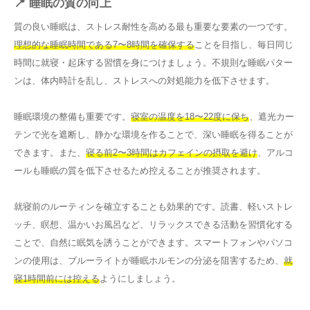
📍 睡眠の質の向上
質の良い睡眠は、ストレス耐性を高める最も重要な要素の一つです。
理想的な睡眠時間である7〜8時間を確保する
ことを目指し、毎日同じ
時間に就寝・起床する習慣を身につけましょう。不規則な睡眠パター
ンは、体内時計を乱し、ストレスへの対処能力を低下させます。
睡眠環境の整備も重要です。
寝室の温度を18〜22度に保ち
、遮光カー
テンで光を遮断し、静かな環境を作ることで、深い睡眠を得ることが
できます。また、
寝る前2〜3時間はカフェインの摂取を避け
、アルコ
ールも睡眠の質を低下させるため控えることが推奨されます。
就寝前のルーティンを確立することも効果的です。読書、軽いストレ
ッチ、瞑想、温かいお風呂など、リラックスできる活動を習慣化する
ことで、自然に眠気を誘うことができます。スマートフォンやパソコ
ンの使用は、ブルーライトが睡眠ホルモンの分泌を阻害するため、
就
寝1時間前には控える
ようにしましょう。