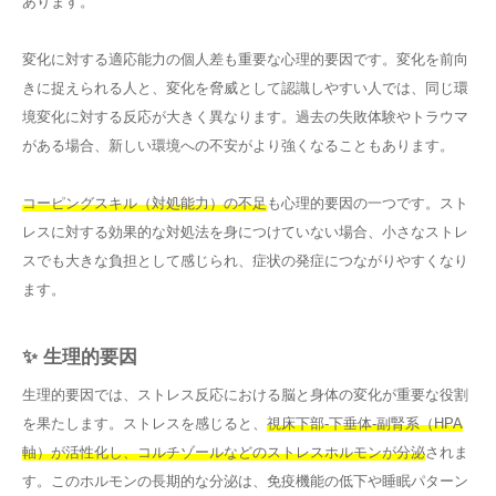
あります。
変化に対する適応能力の個人差も重要な心理的要因です。変化を前向
きに捉えられる人と、変化を脅威として認識しやすい人では、同じ環
境変化に対する反応が大きく異なります。過去の失敗体験やトラウマ
がある場合、新しい環境への不安がより強くなることもあります。
コーピングスキル（対処能力）の不足
も心理的要因の一つです。スト
レスに対する効果的な対処法を身につけていない場合、小さなストレ
スでも大きな負担として感じられ、症状の発症につながりやすくなり
ます。
✨ 生理的要因
生理的要因では、ストレス反応における脳と身体の変化が重要な役割
を果たします。ストレスを感じると、
視床下部-下垂体-副腎系（HPA
軸）が活性化し、コルチゾールなどのストレスホルモンが分泌
されま
す。このホルモンの長期的な分泌は、免疫機能の低下や睡眠パターン