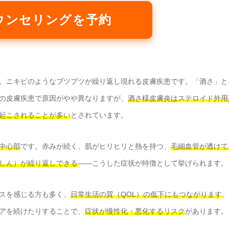
ウンセリングを予約
、ニキビのようなブツブツが繰り返し現れる皮膚疾患です。「酒さ」と
の皮膚疾患で原因がやや異なりますが、
酒さ様皮膚炎はステロイド外用
起こされることが多い
とされています。
中心部
です。赤みが続く、肌がヒリヒリと熱を持つ、
毛細血管が透けて
しん）が繰り返しできる
——こうした症状が特徴として挙げられます。
スを感じる方も多く、
日常生活の質（QOL）の低下にもつながります
。
アを続けたりすることで、
症状が慢性化・悪化するリスク
があります。