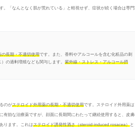
す。「なんとなく肌が荒れている」と軽視せず、症状が続く場合は専門
薬の長期・不適切使用
です。また、香料やアルコールを含む化粧品の刺
ニ）の過剰増殖なども関与します。
紫外線・ストレス・アルコール摂
るのが
ステロイド外用薬の長期・不適切使用
です。ステロイド外用薬は
に有効な治療薬ですが、顔面に長期間にわたって継続使用すると、皮膚
あります。これは
ステロイド誘発性酒さ（steroid-induced rosacea）
と