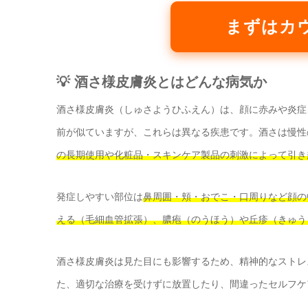
まずはカ
💡 酒さ様皮膚炎とはどんな病気か
酒さ様皮膚炎（しゅさようひふえん）は、顔に赤みや炎症
前が似ていますが、これらは異なる疾患です。酒さは慢性
の長期使用や化粧品・スキンケア製品の刺激によって引き
発症しやすい部位は
鼻周囲・頬・おでこ・口周りなど顔の
える（毛細血管拡張）、膿疱（のうほう）や丘疹（きゅう
酒さ様皮膚炎は見た目にも影響するため、精神的なストレ
た、適切な治療を受けずに放置したり、間違ったセルフケ