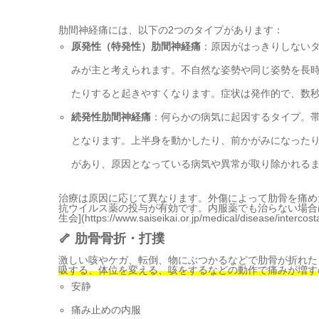
肋間神経痛には、以下の2つのタイプがあります：
原発性（特発性）肋間神経痛
：原因がはっきりしない
みが主と考えられます。不自然な姿勢や同じ姿勢を長
たりすると起きやすくなります。症状は発作的で、数
続発性肋間神経痛
：何らかの病気に起因するタイプ。
となります。上半身を動かしたり、前かがみになった
があり、原因となっている病気や異常が取り除かれる
治療は原因に応じて異なります。外傷によって肋骨を痛め
抗ウイルス薬の投与が有効です。内服薬でも治らない場合
生会](https://www.saiseikai.or.jp/medical/disease/intercost
🦴 肋骨骨折・打撲
激しい咳やケガ、転倒、物にぶつかるなどで肋骨が折れた
吸する、体位を変える、咳をするなどの動作で痛みが増す
安静
痛み止めの内服