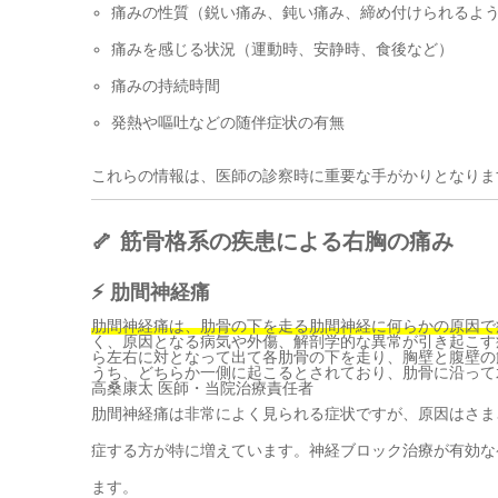
痛みの性質（鋭い痛み、鈍い痛み、締め付けられるよ
痛みを感じる状況（運動時、安静時、食後など）
痛みの持続時間
発熱や嘔吐などの随伴症状の有無
これらの情報は、医師の診察時に重要な手がかりとなりま
🦴 筋骨格系の疾患による右胸の痛み
⚡ 肋間神経痛
肋間神経痛は、肋骨の下を走る肋間神経に何らかの原因で
く、原因となる病気や外傷、解剖学的な異常が引き起こす
ら左右に対となって出て各肋骨の下を走り、胸壁と腹壁の
うち、どちらか一側に起こるとされており、肋骨に沿って
高桑康太
医師・当院治療責任者
肋間神経痛は非常によく見られる症状ですが、原因はさま
症する方が特に増えています。神経ブロック治療が有効な
ます。