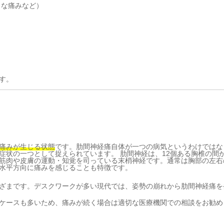
うな痛みなど）
す。
痛みが生じる状態
です。肋間神経痛自体が一つの病気というわけではな
症状の一つとして捉えられています。 肋間神経は、12個ある胸椎の間
筋肉や皮膚の運動・知覚を司っている末梢神経です。通常は胸部の左右
水平方向に痛みを感じることも特徴です。
ざまです。デスクワークが多い現代では、姿勢の崩れから肋間神経痛を
ケースも多いため、痛みが続く場合は適切な医療機関での相談をお勧め