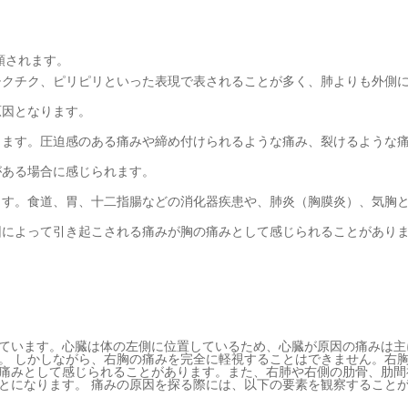
類されます。
チクチク、ピリピリといった表現で表されることが多く、肺よりも外側
原因となります。
ります。圧迫感のある痛みや締め付けられるような痛み、裂けるような
がある場合に感じられます。
ます。食道、胃、十二指腸などの消化器疾患や、肺炎（胸膜炎）、気胸
因によって引き起こされる痛みが胸の痛みとして感じられることがあり
ています。心臓は体の左側に位置しているため、心臓が原因の痛みは主
。 しかしながら、右胸の痛みを完全に軽視することはできません。右
痛みとして感じられることがあります。また、右肺や右側の肋骨、肋間
とになります。 痛みの原因を探る際には、以下の要素を観察すること