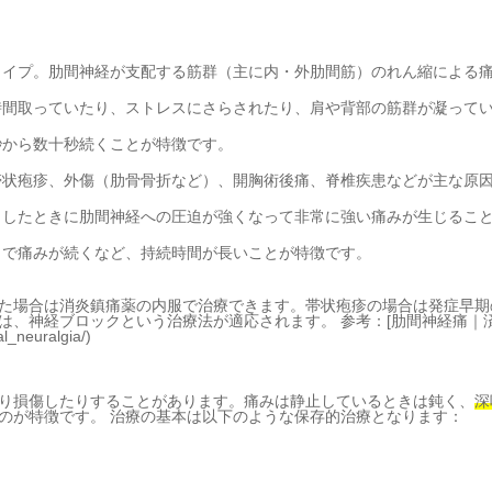
タイプ。肋間神経が支配する筋群（主に内・外肋間筋）のれん縮による
時間取っていたり、ストレスにさらされたり、肩や背部の筋群が凝って
秒から数十秒続くことが特徴です。
帯状疱疹、外傷（肋骨骨折など）、開胸術後痛、脊椎疾患などが主な原
りしたときに肋間神経への圧迫が強くなって非常に強い痛みが生じるこ
まで痛みが続くなど、持続時間が長いことが特徴です。
た場合は消炎鎮痛薬の内服で治療できます。帯状疱疹の場合は発症早期
は、神経ブロックという治療法が適応されます。 参考：[肋間神経痛｜
al_neuralgia/)
り損傷したりすることがあります。痛みは静止しているときは鈍く、
深
のが特徴です。 治療の基本は以下のような保存的治療となります：