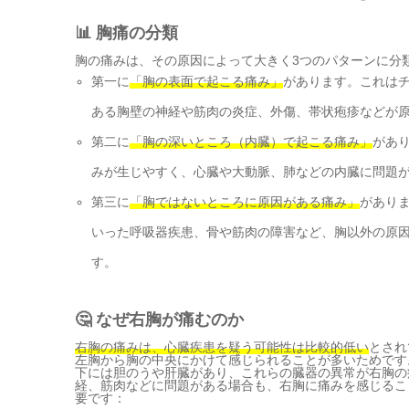
📊 胸痛の分類
胸の痛みは、その原因によって大きく3つのパターンに分
第一に
「胸の表面で起こる痛み」
があります。これは
ある胸壁の神経や筋肉の炎症、外傷、帯状疱疹などが
第二に
「胸の深いところ（内臓）で起こる痛み」
があ
みが生じやすく、心臓や大動脈、肺などの内臓に問題
第三に
「胸ではないところに原因がある痛み」
があり
いった呼吸器疾患、骨や筋肉の障害など、胸以外の原
す。
🤔 なぜ右胸が痛むのか
右胸の痛みは、心臓疾患を疑う可能性は比較的低い
とされ
左胸から胸の中央にかけて感じられることが多いためです
下には胆のうや肝臓があり、これらの臓器の異常が右胸の
経、筋肉などに問題がある場合も、右胸に痛みを感じるこ
要です：