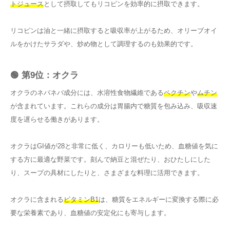
トジュース
として摂取してもリコピンを効率的に摂取できます。
リコピンは油と一緒に摂取すると吸収率が上がるため、オリーブオイ
ルをかけたサラダや、炒め物として調理するのも効果的です。
🟢 第9位：オクラ
オクラのネバネバ成分には、水溶性食物繊維である
ペクチン
や
ムチン
が含まれています。これらの成分は胃腸内で糖質を包み込み、吸収速
度を遅らせる働きがあります。
オクラはGI値が28と非常に低く、カロリーも低いため、血糖値を気に
する方に最適な野菜です。刻んで納豆と混ぜたり、おひたしにした
り、スープの具材にしたりと、さまざまな料理に活用できます。
オクラに含まれる
ビタミンB1
は、糖質をエネルギーに変換する際に必
要な栄養素であり、血糖値の安定化にも寄与します。