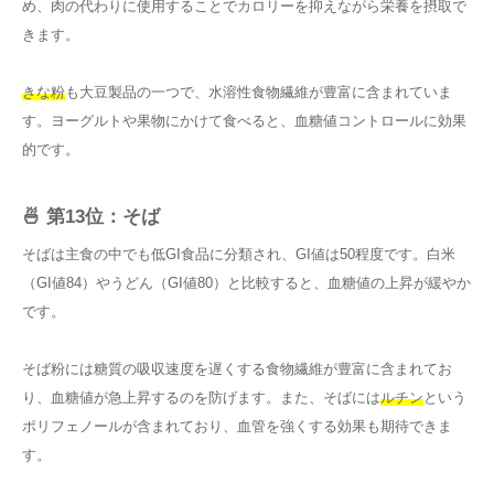
め、肉の代わりに使用することでカロリーを抑えながら栄養を摂取で
きます。
きな粉
も大豆製品の一つで、水溶性食物繊維が豊富に含まれていま
す。ヨーグルトや果物にかけて食べると、血糖値コントロールに効果
的です。
🍜 第13位：そば
そばは主食の中でも低GI食品に分類され、GI値は50程度です。白米
（GI値84）やうどん（GI値80）と比較すると、血糖値の上昇が緩やか
です。
そば粉には糖質の吸収速度を遅くする食物繊維が豊富に含まれてお
り、血糖値が急上昇するのを防げます。また、そばには
ルチン
という
ポリフェノールが含まれており、血管を強くする効果も期待できま
す。