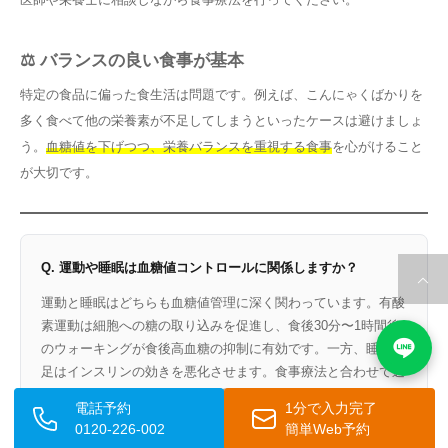
⚖️ バランスの良い食事が基本
特定の食品に偏った食生活は問題です。例えば、こんにゃくばかりを
多く食べて他の栄養素が不足してしまうといったケースは避けましょ
う。
血糖値を下げつつ、栄養バランスを重視する食事
を心がけること
が大切です。
Q. 運動や睡眠は血糖値コントロールに関係しますか？
運動と睡眠はどちらも血糖値管理に深く関わっています。有酸
素運動は細胞への糖の取り込みを促進し、食後30分〜1時間後
のウォーキングが食後高血糖の抑制に有効です。一方、睡眠不
足はインスリンの効きを悪化させます。食事療法と合わせて週
3日以上の運動と7〜8時間の睡眠確保が推奨されます。
電話予約
1分で入力完了
0120-226-002
簡単Web予約