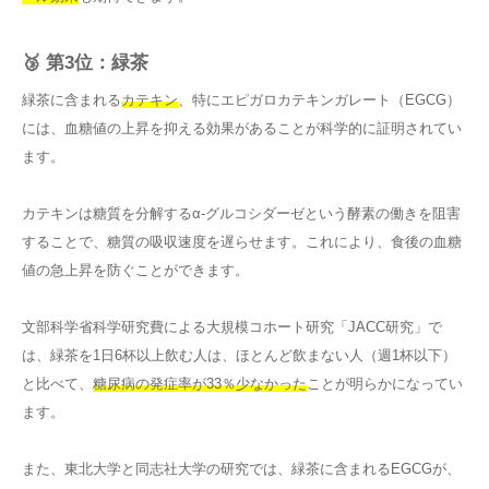
🥉 第3位：緑茶
緑茶に含まれる
カテキン
、特にエピガロカテキンガレート（EGCG）
には、血糖値の上昇を抑える効果があることが科学的に証明されてい
ます。
カテキンは糖質を分解するα-グルコシダーゼという酵素の働きを阻害
することで、糖質の吸収速度を遅らせます。これにより、食後の血糖
値の急上昇を防ぐことができます。
文部科学省科学研究費による大規模コホート研究「JACC研究」で
は、緑茶を1日6杯以上飲む人は、ほとんど飲まない人（週1杯以下）
と比べて、
糖尿病の発症率が33％少なかった
ことが明らかになってい
ます。
また、東北大学と同志社大学の研究では、緑茶に含まれるEGCGが、