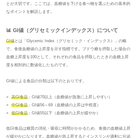
とが大切です。ここでは、血糖値を下げる食べ物を選ぶための基本的
なポイントを解説します。
📊 GI値（グリセミックインデックス）について
GI値
とは「Glycemic Index（グリセミック・インデックス）」の略
で、食後血糖値の上昇度を示す指標です。ブドウ糖を摂取した場合の
血糖上昇度を100として、それぞれの食品を摂取したときの血糖上昇
度を相対的に数値化したものです。
GI値による食品の分類は以下のとおりです。
高GI食品
：GI値70以上（血糖値が急激に上昇しやすい）
中GI食品
：GI値56～69（血糖値の上昇は中程度）
低GI食品
：GI値55以下（血糖値の上昇が緩やか）
低GI食品は糖質の消化・吸収に時間がかかるため、食後の血糖値上昇
が緩やかになります。血糖値が急上昇するとインスリンが過剰に分泌