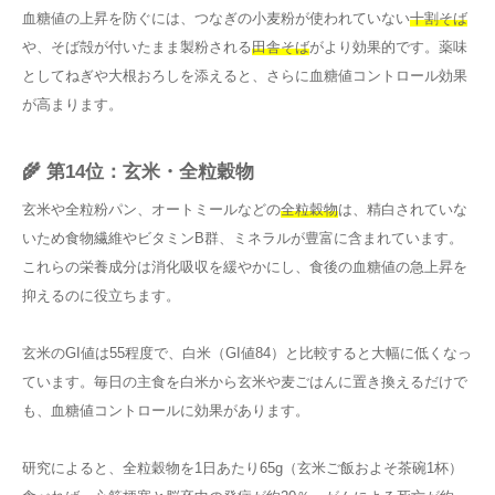
血糖値の上昇を防ぐには、つなぎの小麦粉が使われていない
十割そば
や、そば殻が付いたまま製粉される
田舎そば
がより効果的です。薬味
としてねぎや大根おろしを添えると、さらに血糖値コントロール効果
が高まります。
🌾 第14位：玄米・全粒穀物
玄米や全粒粉パン、オートミールなどの
全粒穀物
は、精白されていな
いため食物繊維やビタミンB群、ミネラルが豊富に含まれています。
これらの栄養成分は消化吸収を緩やかにし、食後の血糖値の急上昇を
抑えるのに役立ちます。
玄米のGI値は55程度で、白米（GI値84）と比較すると大幅に低くなっ
ています。毎日の主食を白米から玄米や麦ごはんに置き換えるだけで
も、血糖値コントロールに効果があります。
研究によると、全粒穀物を1日あたり65g（玄米ご飯およそ茶碗1杯）