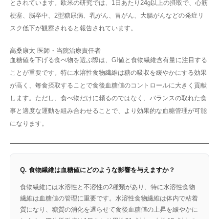
とされています。欧米の研究では、1日あたり24g以上の摂取で、心筋
梗塞、脳卒中、2型糖尿病、乳がん、胃がん、大腸がんなどの発症リ
スク低下が観察されると報告されています。
高桑康太
医師・当院治療責任者
血糖値を下げる食べ物を選ぶ際は、GI値と食物繊維含有量に注目する
ことが重要です。特に水溶性食物繊維は糖の吸収を緩やかにする効果
が高く、毎食摂取することで食後血糖値のコントロールに大きく貢献
します。ただし、食べ物だけに頼るのではなく、バランスの取れた食
事と適度な運動を組み合わせることで、より効果的な血糖管理が可能
になります。
Q. 食物繊維は血糖値にどのような影響を与えますか？
食物繊維には水溶性と不溶性の2種類があり、特に水溶性食物
繊維は血糖値の管理に重要です。水溶性食物繊維は体内で粘着
質になり、糖質の消化を遅らせて食後血糖値の上昇を緩やかに