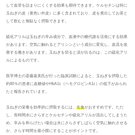
して血管を詰まりにくくする効果も期待できます。ケルセチンは特に
玉ねぎの皮（黄色い外皮）に多く含まれており、皮を煮出してお茶と
して飲むと無駄なく摂取できます。
硫化アリルは玉ねぎの辛み成分で、血液中の糖代謝を活発にする効果
があります。空気に触れるとアリシンという成分に変化し、血流を改
善する働きがあります。玉ねぎを切ると涙が出るのは、この硫化アリ
ルによるものです。
医学博士の斎藤嘉美氏が行った臨床試験によると、玉ねぎを摂取した
約80％の患者に血糖値やHbA1c（ヘモグロビンA1c）の低下がみられ
たと報告されています。
玉ねぎの栄養を効率的に摂取するには、
生食
がおすすめです。ただ
し、長時間水にさらすとケルセチンや硫化アリルが流出してしまうた
め、辛みを和らげたい場合は水にさらさずしばらく空気に触れさせる
か、さらす時間を最小限にすることがポイントです。