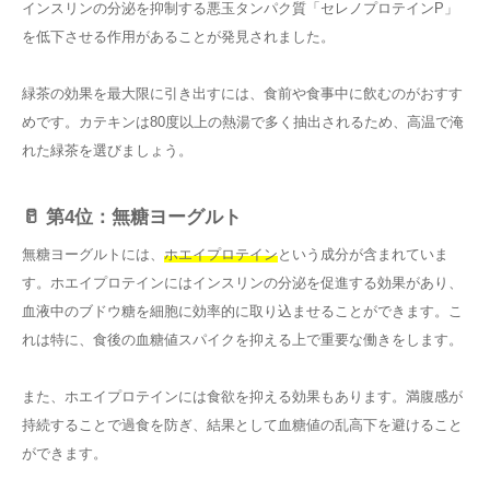
インスリンの分泌を抑制する悪玉タンパク質「セレノプロテインP」
を低下させる作用があることが発見されました。
緑茶の効果を最大限に引き出すには、食前や食事中に飲むのがおすす
めです。カテキンは80度以上の熱湯で多く抽出されるため、高温で淹
れた緑茶を選びましょう。
🥛 第4位：無糖ヨーグルト
無糖ヨーグルトには、
ホエイプロテイン
という成分が含まれていま
す。ホエイプロテインにはインスリンの分泌を促進する効果があり、
血液中のブドウ糖を細胞に効率的に取り込ませることができます。こ
れは特に、食後の血糖値スパイクを抑える上で重要な働きをします。
また、ホエイプロテインには食欲を抑える効果もあります。満腹感が
持続することで過食を防ぎ、結果として血糖値の乱高下を避けること
ができます。