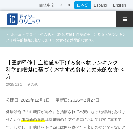
简体中文
한국어
日本語
Español
English
クリニック紹介
ホーム
»
ブログ
»
その他
»
【医師監修】血糖値を下げる食べ物ランキン
グ｜科学的根拠に基づくおすすめ食材と効果的な食べ方
診療内容
院長・医師の紹介
【医師監修】血糖値を下げる食べ物ランキング｜
科学的根拠に基づくおすすめ食材と効果的な食べ
方
WEB予約
2025.12.1
その他
料金表
公開日: 2025年12月1日
更新日: 2026年2月27日
アクセス
健康診断で「血糖値が高め」と指摘されて不安になった経験はありま
せんか？
血糖値の管理
は糖尿病の予防や改善において非常に重要で
採用情報
す。しかし、血糖値を下げるには何を食べたら良いのか分からないと