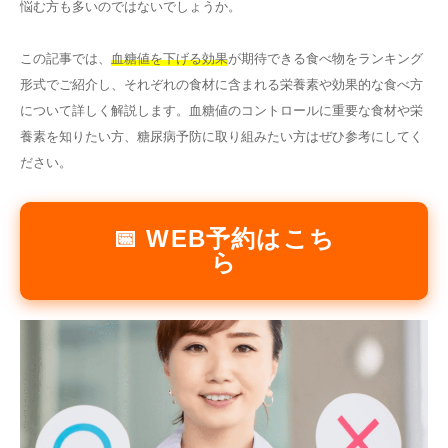
悩む方も多いのではないでしょうか。
その他
この記事では、
血糖値を下げる効果
が期待できる食べ物をランキング
形式でご紹介し、それぞれの食材に含まれる栄養素や効果的な食べ方
言語
について詳しく解説します。血糖値のコントロールに重要な食材や栄
简体中文
한국어
日本語
Español
養素を知りたい方、糖尿病予防に取り組みたい方はぜひ参考にしてく
ださい。
English
📅 WEB予約はこち
ら