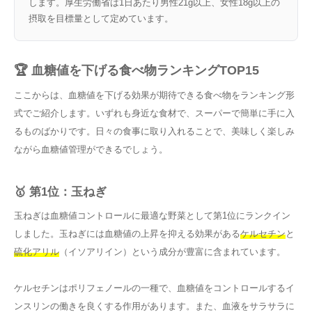
します。厚生労働省は1日あたり男性21g以上、女性18g以上の
摂取を目標量として定めています。
🏆 血糖値を下げる食べ物ランキングTOP15
ここからは、血糖値を下げる効果が期待できる食べ物をランキング形
式でご紹介します。いずれも身近な食材で、スーパーで簡単に手に入
るものばかりです。日々の食事に取り入れることで、美味しく楽しみ
ながら血糖値管理ができるでしょう。
🥇 第1位：玉ねぎ
玉ねぎは血糖値コントロールに最適な野菜として第1位にランクイン
しました。玉ねぎには血糖値の上昇を抑える効果がある
ケルセチン
と
硫化アリル
（イソアリイン）という成分が豊富に含まれています。
ケルセチンはポリフェノールの一種で、血糖値をコントロールするイ
ンスリンの働きを良くする作用があります。また、血液をサラサラに