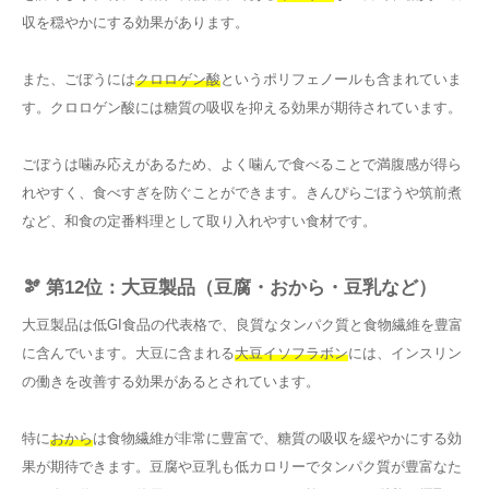
収を穏やかにする効果があります。
また、ごぼうには
クロロゲン酸
というポリフェノールも含まれていま
す。クロロゲン酸には糖質の吸収を抑える効果が期待されています。
ごぼうは噛み応えがあるため、よく噛んで食べることで満腹感が得ら
れやすく、食べすぎを防ぐことができます。きんぴらごぼうや筑前煮
など、和食の定番料理として取り入れやすい食材です。
🫘 第12位：大豆製品（豆腐・おから・豆乳など）
大豆製品は低GI食品の代表格で、良質なタンパク質と食物繊維を豊富
に含んでいます。大豆に含まれる
大豆イソフラボン
には、インスリン
の働きを改善する効果があるとされています。
特に
おから
は食物繊維が非常に豊富で、糖質の吸収を緩やかにする効
果が期待できます。豆腐や豆乳も低カロリーでタンパク質が豊富なた