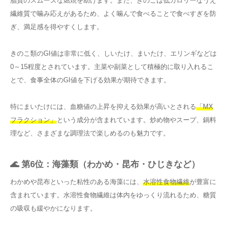
脂質のスムーズな燃焼を助けます。また、きのこは低カロリーなうえ
繊維質で噛み応えがあるため、よく噛んで食べることで食べすぎを防
ぎ、満足感を得やすくします。
きのこ類のGI値は非常に低く、しいたけ、まいたけ、エリンギなどは
0～15程度とされています。主菜や副菜として積極的に取り入れるこ
とで、食事全体のGI値を下げる効果が期待できます。
特にまいたけには、血糖値の上昇を抑える効果が高いとされる
「MX
フラクション」
という成分が含まれています。炒め物やスープ、鍋料
理など、さまざまな調理法で楽しめるのも魅力です。
🌊 第6位：海藻類（わかめ・昆布・ひじきなど）
わかめや昆布といった粘性のある海藻には、
水溶性食物繊維
が豊富に
含まれています。水溶性食物繊維は体内をゆっくり流れるため、糖質
の吸収も緩やかになります。