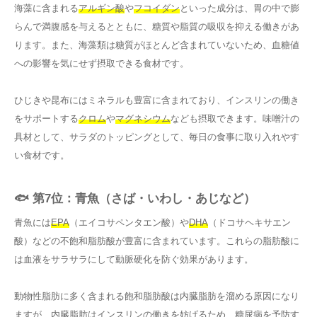
海藻に含まれる
アルギン酸
や
フコイダン
といった成分は、胃の中で膨
らんで満腹感を与えるとともに、糖質や脂質の吸収を抑える働きがあ
ります。また、海藻類は糖質がほとんど含まれていないため、血糖値
への影響を気にせず摂取できる食材です。
ひじきや昆布にはミネラルも豊富に含まれており、インスリンの働き
をサポートする
クロム
や
マグネシウム
なども摂取できます。味噌汁の
具材として、サラダのトッピングとして、毎日の食事に取り入れやす
い食材です。
🐟 第7位：青魚（さば・いわし・あじなど）
青魚には
EPA
（エイコサペンタエン酸）や
DHA
（ドコサヘキサエン
酸）などの不飽和脂肪酸が豊富に含まれています。これらの脂肪酸に
は血液をサラサラにして動脈硬化を防ぐ効果があります。
動物性脂肪に多く含まれる飽和脂肪酸は内臓脂肪を溜める原因になり
ますが、内臓脂肪はインスリンの働きを妨げるため、糖尿病を予防す