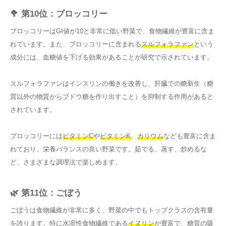
🥦 第10位：ブロッコリー
ブロッコリーはGI値が10と非常に低い野菜で、食物繊維が豊富に含ま
れています。また、ブロッコリーに含まれる
スルフォラファン
という
成分には、血糖値を下げる効果があることが研究で示されています。
スルフォラファンはインスリンの働きを改善し、肝臓での糖新生（糖
質以外の物質からブドウ糖を作り出すこと）を抑制する作用があると
されています。
ブロッコリーには
ビタミンC
や
ビタミンK
、
カリウム
なども豊富に含ま
れており、栄養バランスの良い野菜です。茹でる、蒸す、炒めるな
ど、さまざまな調理法で楽しめます。
🌿 第11位：ごぼう
ごぼうは食物繊維が非常に多く、野菜の中でもトップクラスの含有量
を誇ります。特に水溶性食物繊維である
イヌリン
が豊富で、糖質の吸