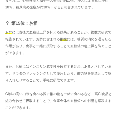
食べれば、心筋梗塞と脳卒中の発症が約20％、がんによる死亡が約
10％、糖尿病の発症が約30％下がると報告されています。
🥄 第15位：お酢
お酢
には食後の血糖値上昇を抑える効果があることが、複数の研究で
報告されています。お酢に含まれる
酢酸
には、糖質の消化を遅らせる
作用があり、食事と一緒に摂取することで血糖値の急上昇を防ぐこと
ができます。
また、お酢にはインスリン感受性を改善する効果もあるとされていま
す。サラダのドレッシングとして使用したり、酢の物を副菜として取
り入れたりすることで、手軽に摂取できます。
GI値の高い白米を食べる際に酢の物を一緒に食べるなど、高GI食品と
組み合わせて摂取することで、食事全体の血糖値への影響を緩和する
ことができます。