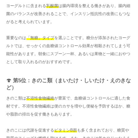
ヨーグルトに含まれる
乳酸菌
は腸内環境を整える働きがあり、腸内細
菌のバランスが改善されることで、インスリン抵抗性の改善にもつな
がると考えられています。
重要なのは
「無糖」タイプ
を選ぶことです。糖分が添加されたヨーグ
ルトでは、せっかくの血糖値コントロール効果が相殺されてしまう可
能性があります。朝食にスプーン一杯、あるいは果物と一緒におやつ
として取り入れるのがおすすめです。
🍄 第5位：きのこ類（まいたけ・しいたけ・えのきな
ど）
きのこ類は
不溶性食物繊維
が豊富で、血糖値コントロールに適した食
材です。不溶性食物繊維は便のカサを増やし便秘を予防するほか、糖
や脂肪の排出を促す働きもあります。
きのこには代謝を促進する
ビタミンB群
も多く含まれており、糖質や