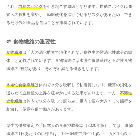
され、
血糖スパイク
を引き起こす原因となります。血糖スパイクは血
管への負担を増やし、動脈硬化を進行させるリスクがあるため、でき
るだけ低GI食品を選ぶことが推奨されています。
🌱 食物繊維の重要性
食物繊維
は「人の消化酵素で消化されない食物中の難消化性成分の総
体」と定義されています。食物繊維には水溶性食物繊維と不溶性食物
繊維の2種類があり、それぞれ異なる働きをします。
水溶性食物繊維
は体内で水分を吸収して粘着質になり、糖質の消化を
遅らせて血糖値の上昇を緩やかにする効果があります。一方、
不溶性
食物繊維
は体内で水分を吸って膨らみ、腸内で便を大きくして腸壁を
刺激し、便意を促す働きがあります。
厚生労働省策定の「日本人の食事摂取基準（2020年版）」では、食物
繊維の1日あたりの目標量は、18〜64歳で男性21g以上、女性18g以上