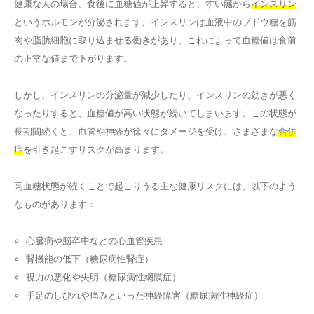
健康な人の場合、食後に血糖値が上昇すると、すい臓から
インスリン
というホルモンが分泌されます。インスリンは血液中のブドウ糖を筋
肉や脂肪細胞に取り込ませる働きがあり、これによって血糖値は食前
の正常な値まで下がります。
しかし、インスリンの分泌量が減少したり、インスリンの効きが悪く
なったりすると、血糖値が高い状態が続いてしまいます。この状態が
長期間続くと、血管や神経が徐々にダメージを受け、さまざまな
合併
症
を引き起こすリスクが高まります。
高血糖状態が続くことで起こりうる主な健康リスクには、以下のよう
なものがあります：
心臓病や脳卒中などの心血管疾患
腎機能の低下（糖尿病性腎症）
視力の悪化や失明（糖尿病性網膜症）
手足のしびれや痛みといった神経障害（糖尿病性神経症）