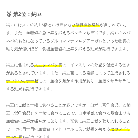
🥈 第2位：納豆
納豆には大豆の約1.5倍という豊富な
水溶性食物繊維
が含まれていま
す。また、血糖値の急上昇を抑えるペクチンも豊富です。納豆のネバ
ネバのもとになっているグルコマンナンやグアーガムといった物質の
粘り気が強いほど、食後血糖値の上昇を抑える効果が期待できます。
納豆に含まれる
大豆タンパク質
は、インスリンの分泌を促進する働き
があるとされています。また、納豆菌による発酵によって生成される
ナットウキナーゼ
には、血栓を溶かす作用があり、血液をサラサラに
する効果も期待できます。
納豆はご飯と一緒に食べることが多いですが、白米（高GI食品）と納
豆（低GI食品）を一緒に食べることで、白米単独で食べる場合よりも
血糖値の上昇が緩やかになります。朝食に納豆ご飯を取り入れること
で、その日一日の血糖値コントロールに良い影響を与える
セカンドミ
ール効果
も期待できます。