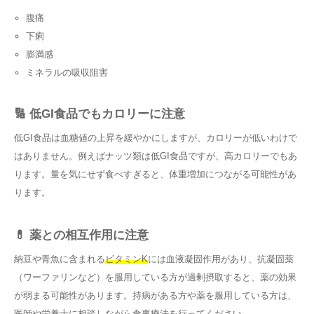
腹痛
下痢
膨満感
ミネラルの吸収阻害
🔢 低GI食品でもカロリーに注意
低GI食品は血糖値の上昇を緩やかにしますが、カロリーが低いわけで
はありません。例えばナッツ類は低GI食品ですが、高カロリーでもあ
ります。量を気にせず食べすぎると、体重増加につながる可能性があ
ります。
💊 薬との相互作用に注意
納豆や青魚に含まれる
ビタミンK
には血液凝固作用があり、抗凝固薬
（ワーファリンなど）を服用している方が過剰摂取すると、薬の効果
が弱まる可能性があります。持病がある方や薬を服用している方は、
医師や栄養士に相談しながら食事療法を行ってください。