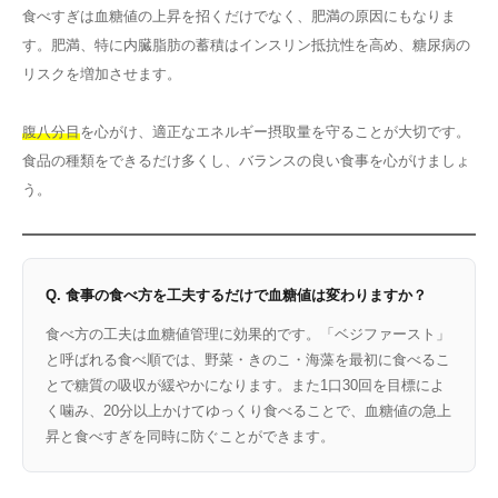
食べすぎは血糖値の上昇を招くだけでなく、肥満の原因にもなりま
す。肥満、特に内臓脂肪の蓄積はインスリン抵抗性を高め、糖尿病の
リスクを増加させます。
腹八分目
を心がけ、適正なエネルギー摂取量を守ることが大切です。
食品の種類をできるだけ多くし、バランスの良い食事を心がけましょ
う。
Q. 食事の食べ方を工夫するだけで血糖値は変わりますか？
食べ方の工夫は血糖値管理に効果的です。「ベジファースト」
と呼ばれる食べ順では、野菜・きのこ・海藻を最初に食べるこ
とで糖質の吸収が緩やかになります。また1口30回を目標によ
く噛み、20分以上かけてゆっくり食べることで、血糖値の急上
昇と食べすぎを同時に防ぐことができます。