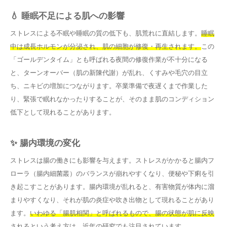
💧 睡眠不足による肌への影響
ストレスによる不眠や睡眠の質の低下も、肌荒れに直結します。
睡眠
中は成長ホルモンが分泌され、肌の細胞が修復・再生されます。
この
「ゴールデンタイム」とも呼ばれる夜間の修復作業が不十分になる
と、ターンオーバー（肌の新陳代謝）が乱れ、くすみや毛穴の目立
ち、ニキビの増加につながります。卒業準備で夜遅くまで作業した
り、緊張で眠れなかったりすることが、そのまま肌のコンディション
低下として現れることがあります。
✨ 腸内環境の変化
ストレスは腸の働きにも影響を与えます。ストレスがかかると腸内フ
ローラ（腸内細菌叢）のバランスが崩れやすくなり、便秘や下痢を引
き起こすことがあります。腸内環境が乱れると、有害物質が体内に溜
まりやすくなり、それが肌の炎症や吹き出物として現れることがあり
ます。
いわゆる「腸肌相関」と呼ばれるもので、腸の状態が肌に反映
されるという考え方は、近年の研究でも注目されています。