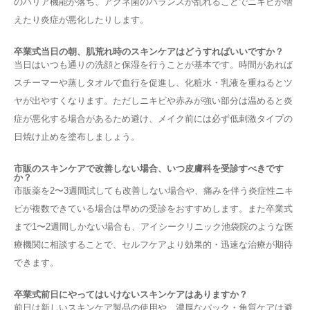
のバリア機能が落ち、アクネ菌のバランスが乱れることでニキビが増
えたり炎症が悪化したりします。
卒業式当日の朝、肌荒れ時のスキンケアはどうすればいいですか？
当日はいつも通りの洗顔と保湿を行うことが基本です。時間があれば
スチーマーや蒸しタオルで血行を促進し、化粧水・乳液を重ねるとツ
ヤが出やすくなります。ただしニキビや赤みが強い部分は温めると炎
症が悪化する場合があるため避け、メイク前には必ず低刺激タイプの
日焼け止めを塗布しましょう。
市販のスキンケアで改善しない場合、いつ皮膚科を受診すべきです
か？
市販薬を2〜3週間試しても改善しない場合や、痛みを伴う炎症性ニキ
ビが複数できている場合は早めの受診をおすすめします。また卒業式
まで1〜2週間しかない場合も、アイシークリニック池袋院のような医
療機関に相談することで、セルフケアより効果的・迅速な治療が期待
できます。
卒業式前日にやってはいけないスキンケアはありますか？
前日は新しいスキンケア製品の使用や、濃厚なパック・角質ケアは避