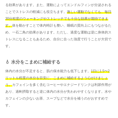
る効果があります。また、運動によってエンドルフィンが分泌される
ことでストレスの軽減にも役立ちます。
激しい運動でなくても、毎日
30分程度のウォーキングやストレッチでも十分な効果が期待できま
す。
体を動かすことで体内時計も整い、睡眠の質向上にもつながるた
め、一石二鳥の効果があります。ただし、過度な運動は逆に身体的ス
トレスになることもあるため、自分に合った強度で行うことが大切で
す。
💧 水分をこまめに補給する
体内の水分が不足すると、肌の保水能力も低下します。
1日に1.5〜2
リットル程度の水分を目安に、こまめに補給するよう心がけましょ
う。
カフェインを多く含むコーヒーやエナジードリンクは利尿作用が
あり、過剰摂取すると逆に体内の水分が失われやすくなります。水や
カフェインの少ないお茶、スープなどで水分を補うのがおすすめで
す。