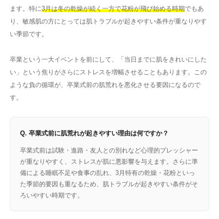
ます。特に
3月は冬の乾燥が続く一方で花粉が飛び始める時期
でもあ
り、敏感肌の方にとっては肌トラブルが起きやすい条件が重なりやす
い季節です。
卒業という一大イベントを前にして、「当日までに肌をきれいにした
い」という焦りがさらにストレスを増幅させることもあります。この
ような負の循環が、卒業式前の肌荒れを悪化させる要因になるので
す。
Q. 卒業式前に肌荒れが起きやすい理由は何ですか？
卒業式前は試験・進路・友人との別れなど心理的プレッシャー
が重なりやすく、ストレスが肌に悪影響を与えます。さらに準
備による睡眠不足や食事の乱れ、3月特有の乾燥・花粉といっ
た季節的要因も重なるため、肌トラブルが起きやすい条件がそ
ろいやすい時期です。