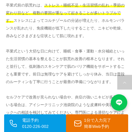
卒業式前の肌荒れは、
ストレス・睡眠不足・生活習慣の乱れ・季節の
変わり目など、複数の要因が重なって起きることが多いトラブルで
す。
ストレスによってコルチゾールの分泌が増えたり、ホルモンバラ
ンスが乱れたり、免疫機能が低下したりすることで、ニキビや乾燥、
赤みなどさまざまな症状として肌に現れます。
卒業式という大切な日に向けて、睡眠・食事・運動・水分補給といっ
た生活習慣の基本を整えることが肌荒れ改善の根本となります。それ
と並行して、低刺激のスキンケアで肌のバリア機能をサポートするこ
とも重要です。前日は無理なケアを避けてしっかり休み、当日は普段
のルーティンを丁寧に行うことが最善の準備につながります。
セルフケアで改善が見られない場合や、炎症の強いニキビが多発して
いる場合は、アイシークリニック池袋院のような皮膚科や美容クリニ
ックへの相談を検討してみてください。専門医による適切なケアによ
電話予約
1分で入力完了
って、大切な卒業式の日に自信を持って笑顔で臨むことができるよ
0120-226-002
簡単Web予約
う、
早めに行動することをおすすめします。
卒業という特別な瞬間