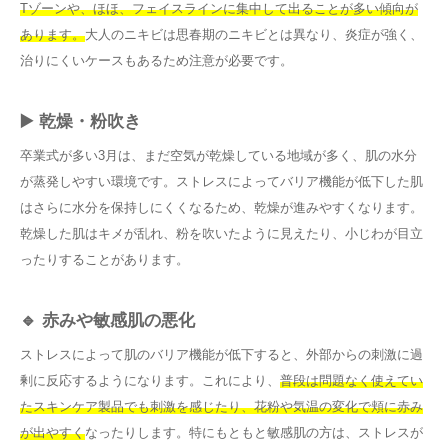
Tゾーンや、ほほ、フェイスラインに集中して出ることが多い傾向が
あります。
大人のニキビは思春期のニキビとは異なり、炎症が強く、
治りにくいケースもあるため注意が必要です。
▶️ 乾燥・粉吹き
卒業式が多い3月は、まだ空気が乾燥している地域が多く、肌の水分
が蒸発しやすい環境です。ストレスによってバリア機能が低下した肌
はさらに水分を保持しにくくなるため、乾燥が進みやすくなります。
乾燥した肌はキメが乱れ、粉を吹いたように見えたり、小じわが目立
ったりすることがあります。
🔹 赤みや敏感肌の悪化
ストレスによって肌のバリア機能が低下すると、外部からの刺激に過
剰に反応するようになります。これにより、
普段は問題なく使えてい
たスキンケア製品でも刺激を感じたり、花粉や気温の変化で頬に赤み
が出やすく
なったりします。特にもともと敏感肌の方は、ストレスが