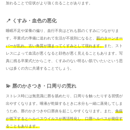
加わることで症状がより強く出ることがあります。
📍 くすみ・血色の悪化
睡眠不足や栄養の偏り、血行不良はどれも肌のくすみにつながりま
す。卒業式の準備に追われて生活が不規則になると、
肌のターンオー
バーが乱れ、古い角質が溜まってくすみとして現れます。
また、スト
レスによって血流が悪くなると顔色が悪く見えることもあります。写
真に残る卒業式だからこそ、くすみのない明るい肌でいたいという思
いは多くの方に共通することでしょう。
💫 唇のかさつき・口周りの荒れ
ストレス時には無意識に唇を舐めたり、口周りを触ったりする習慣が
出やすくなります。唾液が乾燥するときに水分も一緒に蒸発してしま
うため、唇のかさつきや口唇炎を起こしやすくなります。また、
免疫
が低下するとヘルペスウイルスが再活性化し、口唇ヘルペスが発症す
ることもあります。