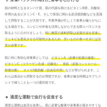
肌の材料となるタンパク質、肌の代謝を助けるビタミンB群、抗酸化
作用のあるビタミンC・E、そして保湿に関わる必須脂肪酸などを意識
して摂取することが大切です。卒業準備が忙しくて食事が偏りがちに
なる場合でも、コンビニや外食を活用しながらできる限りバランスを
取るように心がけましょう。
特に糖質の過剰摂取は皮脂分泌を促進し
てニキビを悪化させる可能性があるため、甘いものの食べすぎには注
意が必要です。
肌に特に有効な栄養素としては、
ビタミンA（皮膚や粘膜の修復）、
ビタミンC（コラーゲン合成・抗酸化）、亜鉛（皮脂コントロール・
創傷治癒）、オメガ3脂肪酸（抗炎症作用）
などが挙げられます。こ
れらは食品から摂取するのが理想ですが、食事が偏る時期はサプリメ
ントで補うことも一つの選択肢です。
🔸 適度な運動で血行を促進する
適度な運動は血流を改善し、肌に必要な酸素や栄養素が届きやすくな