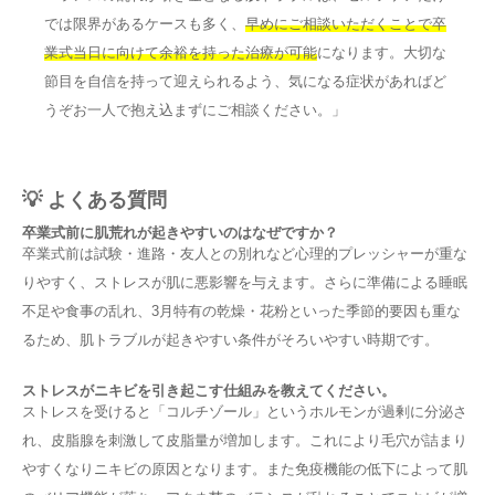
では限界があるケースも多く、
早めにご相談いただくことで卒
業式当日に向けて余裕を持った治療が可能
になります。大切な
節目を自信を持って迎えられるよう、気になる症状があればど
うぞお一人で抱え込まずにご相談ください。」
💡 よくある質問
卒業式前に肌荒れが起きやすいのはなぜですか？
卒業式前は試験・進路・友人との別れなど心理的プレッシャーが重な
りやすく、ストレスが肌に悪影響を与えます。さらに準備による睡眠
不足や食事の乱れ、3月特有の乾燥・花粉といった季節的要因も重な
るため、肌トラブルが起きやすい条件がそろいやすい時期です。
ストレスがニキビを引き起こす仕組みを教えてください。
ストレスを受けると「コルチゾール」というホルモンが過剰に分泌さ
れ、皮脂腺を刺激して皮脂量が増加します。これにより毛穴が詰まり
やすくなりニキビの原因となります。また免疫機能の低下によって肌