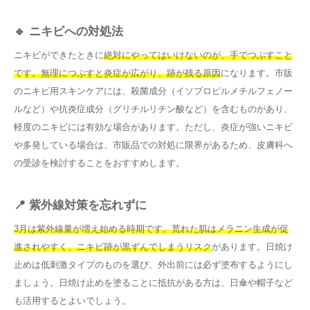
🔹 ニキビへの対処法
ニキビができたときに
絶対にやってはいけないのが、手でつぶすこと
です。無理につぶすと炎症が広がり、跡が残る原因
になります。市販
のニキビ用スキンケアには、殺菌成分（イソプロピルメチルフェノー
ルなど）や抗炎症成分（グリチルリチン酸など）を含むものがあり、
軽度のニキビには有効な場合があります。ただし、炎症が強いニキビ
や多発している場合は、市販品での対処に限界があるため、皮膚科へ
の受診を検討することをおすすめします。
📍 紫外線対策を忘れずに
3月は紫外線量が増え始める時期です。荒れた肌はメラニン生成が促
進されやすく、ニキビ跡が黒ずんでしまうリスク
があります。日焼け
止めは低刺激タイプのものを選び、外出前には必ず塗布するようにし
ましょう。日焼け止めを塗ることに抵抗がある方は、日傘や帽子など
も活用するとよいでしょう。