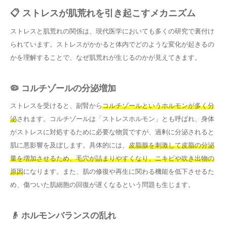
📋 ストレスが肌荒れを引き起こすメカニズム
ストレスと肌荒れの関係は、現代医学においても多くの研究で裏付け
られています。ストレスがかかると体内でどのような変化が起きるの
かを理解することで、なぜ肌荒れが生じるのかが見えてきます。
🦠 コルチゾールの分泌増加
ストレスを受けると、副腎から
コルチゾールというホルモンが多く分
泌
されます。コルチゾールは「ストレスホルモン」とも呼ばれ、身体
がストレスに対処するために必要な物質ですが、過剰に分泌されると
肌に悪影響を及ぼします。具体的には、
皮脂腺を刺激して皮脂の分泌
量を増加させるため、毛穴が詰まりやすくなり、ニキビや吹き出物の
原因
になります。また、肌の修復や再生に関わる機能を低下させるた
め、傷ついた肌細胞の回復が遅くなるという問題も生じます。
👴 ホルモンバランスの乱れ