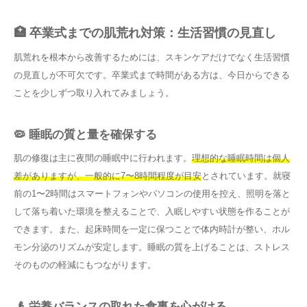
🏥 卒業式までの肌荒れ対策：生活習慣の見直し
肌荒れを根本から改善するためには、スキンケアだけでなく生活習慣
の見直しが不可欠です。卒業式まで時間がある方は、今日からできる
ことを少しずつ取り入れてみましょう。
🦠 睡眠の質と量を確保する
肌の修復は主に夜間の睡眠中に行われます。
理想的な睡眠時間は個人
差がありますが、一般的に7〜8時間程度が目安
とされています。就寝
前の1〜2時間はスマートフォンやパソコンの使用を控え、照明を落と
して落ち着いた環境を整えることで、入眠しやすい状態を作ることが
できます。また、起床時間を一定に保つことで体内時計が整い、ホル
モン分泌のリズムが安定します。睡眠の質を上げることは、ストレス
そのものの軽減にもつながります。
👴 栄養バランスの取れた食事を心がける