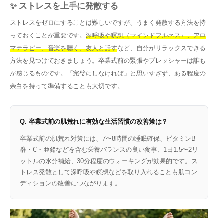
✨ ストレスを上手に発散する
ストレスをゼロにすることは難しいですが、うまく発散する方法を持
っておくことが重要です。
深呼吸や瞑想（マインドフルネス）、アロ
マテラピー、音楽を聴く、友人と話す
など、自分がリラックスできる
方法を見つけておきましょう。卒業式前の緊張やプレッシャーは誰も
が感じるものです。「完璧にしなければ」と思いすぎず、ある程度の
余白を持って準備することも大切です。
Q. 卒業式前の肌荒れに有効な生活習慣の改善策は？
卒業式前の肌荒れ対策には、7〜8時間の睡眠確保、ビタミンB
群・C・亜鉛などを含む栄養バランスの良い食事、1日1.5〜2リ
ットルの水分補給、30分程度のウォーキングが効果的です。ス
トレス発散として深呼吸や瞑想などを取り入れることも肌コン
ディションの改善につながります。