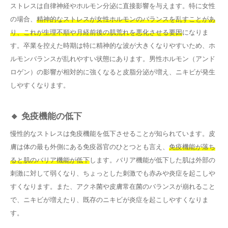
ストレスは自律神経やホルモン分泌に直接影響を与えます。特に女性
の場合、
精神的なストレスが女性ホルモンのバランスを乱すことがあ
り、これが生理不順や月経前後の肌荒れを悪化させる要因
になりま
す。卒業を控えた時期は特に精神的な波が大きくなりやすいため、ホ
ルモンバランスが乱れやすい状態にあります。男性ホルモン（アンド
ロゲン）の影響が相対的に強くなると皮脂分泌が増え、ニキビが発生
しやすくなります。
🔸 免疫機能の低下
慢性的なストレスは免疫機能を低下させることが知られています。皮
膚は体の最も外側にある免疫器官のひとつとも言え、
免疫機能が落ち
ると肌のバリア機能が低下
します。バリア機能が低下した肌は外部の
刺激に対して弱くなり、ちょっとした刺激でも赤みや炎症を起こしや
すくなります。また、アクネ菌や皮膚常在菌のバランスが崩れること
で、ニキビが増えたり、既存のニキビが炎症を起こしやすくなりま
す。