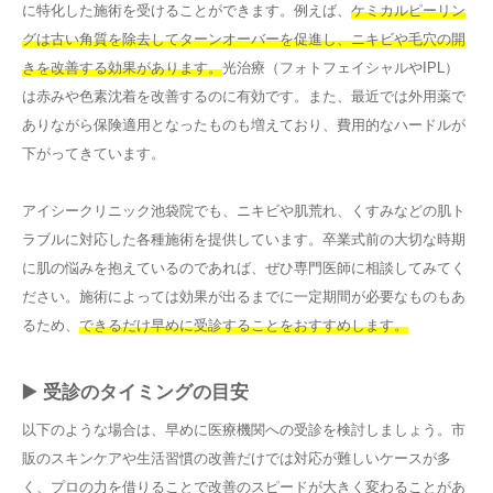
に特化した施術を受けることができます。例えば、
ケミカルピーリン
グは古い角質を除去してターンオーバーを促進し、ニキビや毛穴の開
きを改善する効果があります。
光治療（フォトフェイシャルやIPL）
は赤みや色素沈着を改善するのに有効です。また、最近では外用薬で
ありながら保険適用となったものも増えており、費用的なハードルが
下がってきています。
アイシークリニック池袋院でも、ニキビや肌荒れ、くすみなどの肌ト
ラブルに対応した各種施術を提供しています。卒業式前の大切な時期
に肌の悩みを抱えているのであれば、ぜひ専門医師に相談してみてく
ださい。施術によっては効果が出るまでに一定期間が必要なものもあ
るため、
できるだけ早めに受診することをおすすめします。
▶️ 受診のタイミングの目安
以下のような場合は、早めに医療機関への受診を検討しましょう。市
販のスキンケアや生活習慣の改善だけでは対応が難しいケースが多
く、プロの力を借りることで改善のスピードが大きく変わることがあ