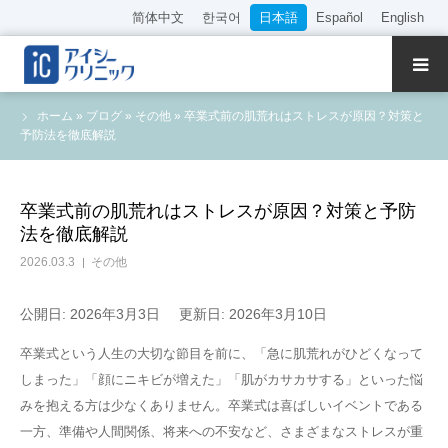
简体中文
한국어
日本語
Español
English
クリニック紹介
ホーム
»
ブログ
»
その他
»
卒業式前の肌荒れはストレスが原因？対策と
予防法を徹底解説
診療内容
院長・医師の紹介
卒業式前の肌荒れはストレスが原因？対策と予防
法を徹底解説
WEB予約
2026.03.3
その他
料金表
公開日: 2026年3月3日
更新日: 2026年3月10日
卒業式という人生の大切な節目を前に、「急に肌荒れがひどくなって
アクセス
しまった」「顔にニキビが増えた」「肌がカサカサする」といった悩
みを抱える方は少なくありません。卒業式は喜ばしいイベントである
採用情報
一方、準備や人間関係、将来への不安など、さまざまなストレスが重