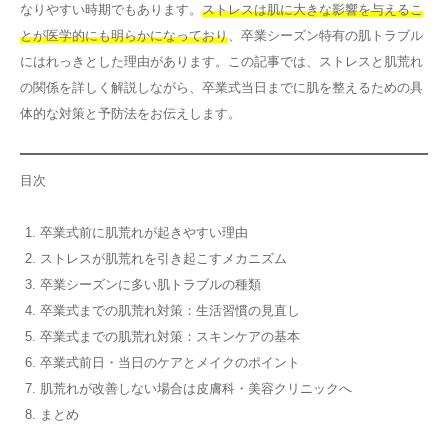
なりやすい時期でもあります。
ストレスは肌に大きな影響を与えるこ
その他
とが医学的にも明らかになっており
、卒業シーズン特有の肌トラブル
にはれっきとした理由があります。この記事では、ストレスと肌荒れ
の関係を詳しく解説しながら、卒業式当日までに肌を整えるための具
言語
体的な対策と予防法をお伝えします。
简体中文
한국어
日本語
Español
English
目次
卒業式前に肌荒れが起きやすい理由
ストレスが肌荒れを引き起こすメカニズム
卒業シーズンに多い肌トラブルの種類
卒業式までの肌荒れ対策：生活習慣の見直し
卒業式までの肌荒れ対策：スキンケアの基本
卒業式前日・当日のケアとメイクのポイント
肌荒れが改善しない場合は皮膚科・美容クリニックへ
まとめ