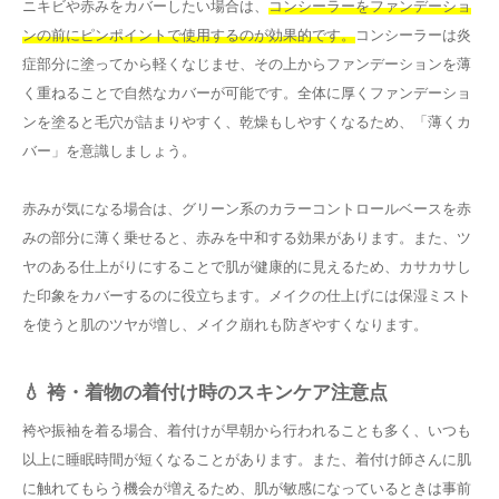
ニキビや赤みをカバーしたい場合は、
コンシーラーをファンデーショ
ンの前にピンポイントで使用するのが効果的です。
コンシーラーは炎
症部分に塗ってから軽くなじませ、その上からファンデーションを薄
く重ねることで自然なカバーが可能です。全体に厚くファンデーショ
ンを塗ると毛穴が詰まりやすく、乾燥もしやすくなるため、「薄くカ
バー」を意識しましょう。
赤みが気になる場合は、グリーン系のカラーコントロールベースを赤
みの部分に薄く乗せると、赤みを中和する効果があります。また、ツ
ヤのある仕上がりにすることで肌が健康的に見えるため、カサカサし
た印象をカバーするのに役立ちます。メイクの仕上げには保湿ミスト
を使うと肌のツヤが増し、メイク崩れも防ぎやすくなります。
💧 袴・着物の着付け時のスキンケア注意点
袴や振袖を着る場合、着付けが早朝から行われることも多く、いつも
以上に睡眠時間が短くなることがあります。また、着付け師さんに肌
に触れてもらう機会が増えるため、肌が敏感になっているときは事前