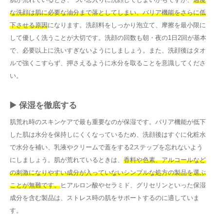
な洗顔は肌に必要な油分まで落としてしまい、バリア機能をさらに低
下させる原因
になります。洗顔料をしっかり泡立て、摩擦を最小限に
して優しく洗うことが大切です。洗顔の回数も朝・夜の1日2回が基本
で、必要以上に洗いすぎないようにしましょう。また、洗顔後はタオ
ルで強くこすらず、押さえるように水分を取ることを意識してくださ
い。
▶️ 保湿を徹底する
肌荒れ時のスキンケアで最も重要なのが保湿です。バリア機能が低下
した肌は水分を保持しにくくなっているため、洗顔後はすぐに化粧水
で水分を補い、乳液やクリームで蓋をする2ステップを忘れないよう
にしましょう。肌が荒れているときは、
香料や色素、アルコールなど
の刺激になりやすい成分が入っていないシンプルな処方の製品を選ぶ
ことが無難です。
ヒアルロン酸やセラミド、グリセリンといった保湿
成分を含む製品は、ストレス時の肌をサポートするのに適していま
す。