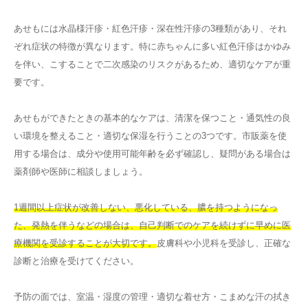
あせもには水晶様汗疹・紅色汗疹・深在性汗疹の3種類があり、それ
ぞれ症状の特徴が異なります。特に赤ちゃんに多い紅色汗疹はかゆみ
を伴い、こすることで二次感染のリスクがあるため、適切なケアが重
要です。
あせもができたときの基本的なケアは、清潔を保つこと・通気性の良
い環境を整えること・適切な保湿を行うことの3つです。市販薬を使
用する場合は、成分や使用可能年齢を必ず確認し、疑問がある場合は
薬剤師や医師に相談しましょう。
1週間以上症状が改善しない、悪化している、膿を持つようになっ
た、発熱を伴うなどの場合は、自己判断でのケアを続けずに早めに医
療機関を受診することが大切です。
皮膚科や小児科を受診し、正確な
診断と治療を受けてください。
予防の面では、室温・湿度の管理・適切な着せ方・こまめな汗の拭き