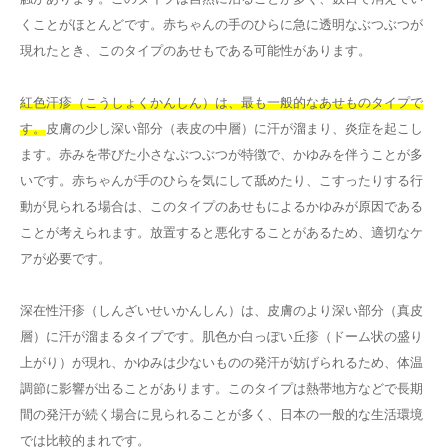
くことがほとんどです。赤ちゃんの手のひらに急に透明なぶつぶつが
現れたとき、このタイプのあせもである可能性があります。
紅色汗疹（こうしょくかんしん）は、最も一般的なあせものタイプで
す。
皮膚の少し深い部分（表皮の中層）に汗が溜まり、炎症を起こし
ます。赤みを帯びた小さなぶつぶつが特徴で、かゆみを伴うことが多
いです。赤ちゃんが手のひらを気にして舐めたり、こすったりする行
動が見られる場合は、このタイプのあせもによるかゆみが原因である
ことが考えられます。放置すると悪化することがあるため、適切なケ
アが必要です。
深在性汗疹（しんざいせいかんしん）は、皮膚のより深い部分（真皮
層）に汗が溜まるタイプです。肌色か白っぽい丘疹（ドーム状の盛り
上がり）が現れ、かゆみは少ないものの発汗が妨げられるため、体温
調節に影響が出ることがあります。このタイプは熱帯地方などで長期
間の発汗が続く場合に見られることが多く、日本の一般的な生活環境
では比較的まれです。