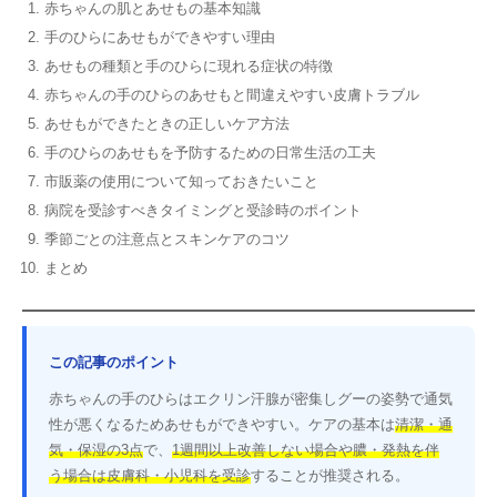
赤ちゃんの肌とあせもの基本知識
手のひらにあせもができやすい理由
あせもの種類と手のひらに現れる症状の特徴
赤ちゃんの手のひらのあせもと間違えやすい皮膚トラブル
あせもができたときの正しいケア方法
手のひらのあせもを予防するための日常生活の工夫
市販薬の使用について知っておきたいこと
病院を受診すべきタイミングと受診時のポイント
季節ごとの注意点とスキンケアのコツ
まとめ
この記事のポイント
赤ちゃんの手のひらはエクリン汗腺が密集しグーの姿勢で通気
性が悪くなるためあせもができやすい。ケアの基本は
清潔・通
気・保湿の3点
で、
1週間以上改善しない場合や膿・発熱を伴
う場合は皮膚科・小児科を受診
することが推奨される。