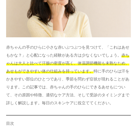
その他
言語
简体中文
한국어
日本語
Español
赤ちゃんの手のひらに小さな赤いぶつぶつを見つけて、「これはあせ
English
もかな？」と心配になった経験がある方は少なくないでしょう。
赤ち
ゃんは大人と比べて汗腺の密度が高く、体温調節機能も未熟なため、
あせもができやすい体の仕組みを持っています。
特に手のひらは汗を
かきやすい部位のひとつであり、季節を問わず症状が現れることがあ
ります。この記事では、赤ちゃんの手のひらにできるあせもについ
て、その原因や特徴、適切なケア方法、そして受診のタイミングまで
詳しく解説します。毎日のスキンケアに役立ててください。
目次