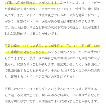
の間にも症状が現れることがあります。
あせもとの違いは、アトピー
性皮膚炎は皮膚が乾燥してカサカサになりやすく、慢性的に繰り返す
点です。また、アトピー性皮膚炎はアレルギー体質を背景に持つこと
が多く、家族にアレルギー疾患がある場合は可能性が高まります。一
方、あせもは暑い環境など特定の状況下で急に発症し、環境が改善さ
れれば比較的早く治ることが多いです。
手足口病は、ウイルス感染による感染症で、手のひら、足の裏、口の
中に水疱性の発疹が現れます。
あせもと似た小さなぶつぶつが手のひ
らにできますが、手足口病の場合は足の裏や口の中にも同様の症状が
見られ、発熱を伴うことがあります。感染力が強いため、保育園など
で集団発生することもあります。手のひらだけでなく足の裏や口の周
りも確認することで、手足口病との区別ができます。
疥癬（かいせん）はヒゼンダニという小さなダニが皮膚に寄生するこ
とで起こる皮膚疾患です。強いかゆみが特徴で、指の間や手首などに
症状が現れやすいです。集団施設でまれに流行することがあります。