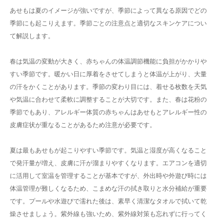
あせもは夏のイメージが強いですが、季節によって異なる原因でどの
季節にも起こりえます。季節ごとの注意点と適切なスキンケアについ
て解説します。
春は気温の変動が大きく、赤ちゃんの体温調節機能に負担がかかりや
すい季節です。暖かい日に厚着をさせてしまうと体温が上がり、大量
の汗をかくことがあります。季節の変わり目には、着せる枚数を天気
や気温に合わせて柔軟に調整することが大切です。また、春は花粉の
季節でもあり、アレルギー体質の赤ちゃんはあせもとアレルギー性の
皮膚症状が重なることがあるため注意が必要です。
夏は最もあせもが起こりやすい季節です。気温と湿度が高くなること
で発汗量が増え、皮膚に汗が溜まりやすくなります。エアコンを適切
に活用して室温を管理することが基本ですが、外出時や外遊び時には
体温管理が難しくなるため、こまめな汗の拭き取りと水分補給が重要
です。プールや水遊びで濡れた後は、素早く清潔なタオルで拭いて乾
燥させましょう。紫外線も強いため、紫外線対策も忘れずに行ってく