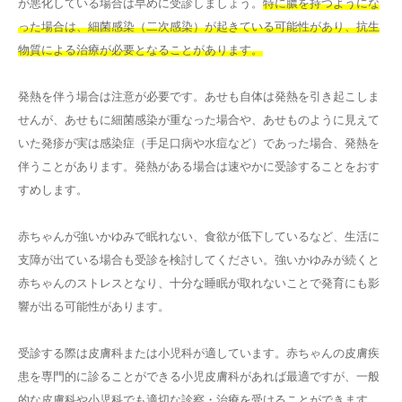
が悪化している場合は早めに受診しましょう。
特に膿を持つようにな
った場合は、細菌感染（二次感染）が起きている可能性があり、抗生
物質による治療が必要となることがあります。
発熱を伴う場合は注意が必要です。あせも自体は発熱を引き起こしま
せんが、あせもに細菌感染が重なった場合や、あせものように見えて
いた発疹が実は感染症（手足口病や水痘など）であった場合、発熱を
伴うことがあります。発熱がある場合は速やかに受診することをおす
すめします。
赤ちゃんが強いかゆみで眠れない、食欲が低下しているなど、生活に
支障が出ている場合も受診を検討してください。強いかゆみが続くと
赤ちゃんのストレスとなり、十分な睡眠が取れないことで発育にも影
響が出る可能性があります。
受診する際は皮膚科または小児科が適しています。赤ちゃんの皮膚疾
患を専門的に診ることができる小児皮膚科があれば最適ですが、一般
的な皮膚科や小児科でも適切な診察・治療を受けることができます。