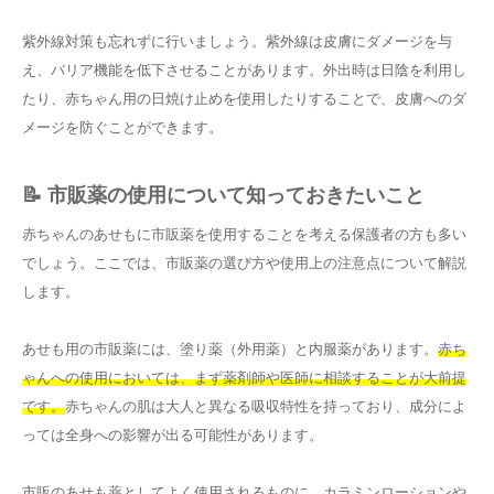
紫外線対策も忘れずに行いましょう。紫外線は皮膚にダメージを与
え、バリア機能を低下させることがあります。外出時は日陰を利用し
たり、赤ちゃん用の日焼け止めを使用したりすることで、皮膚へのダ
メージを防ぐことができます。
📝 市販薬の使用について知っておきたいこと
赤ちゃんのあせもに市販薬を使用することを考える保護者の方も多い
でしょう。ここでは、市販薬の選び方や使用上の注意点について解説
します。
あせも用の市販薬には、塗り薬（外用薬）と内服薬があります。
赤ち
ゃんへの使用においては、まず薬剤師や医師に相談することが大前提
です。
赤ちゃんの肌は大人と異なる吸収特性を持っており、成分によ
っては全身への影響が出る可能性があります。
市販のあせも薬としてよく使用されるものに、カラミンローションや