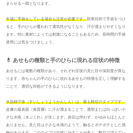
まらせる一因となります。
冬場に手袋をしている場合も注意が必要です。
防寒目的で手袋をつけ
ると、手のひらが覆われて通気性がなくなり、汗が溜まりやすくなり
ます。特に素材によっては刺激になることもあるため、長時間の手袋
使用には気をつけましょう。
💊 あせもの種類と手のひらに現れる症状の特徴
あせもには複数の種類があり、それぞれ症状の見た目や深刻度が異な
ります。赤ちゃんの手のひらに現れるあせもの特徴を正しく理解する
ことで、適切な対処ができるようになります。
水晶様汗疹（すいしょうようかんしん）は、最も軽症のタイプです。
皮膚の最表面（角質層）に汗が溜まることで、透明または白っぽい小
さな水疱（水ぶくれ）が生じます。炎症は伴わず、かゆみもほとんど
ありません。見た目は小さな水滴のようで、触るとポチポチとした感
触があります。このタイプは自然に治ることが多く、数日で消えてい