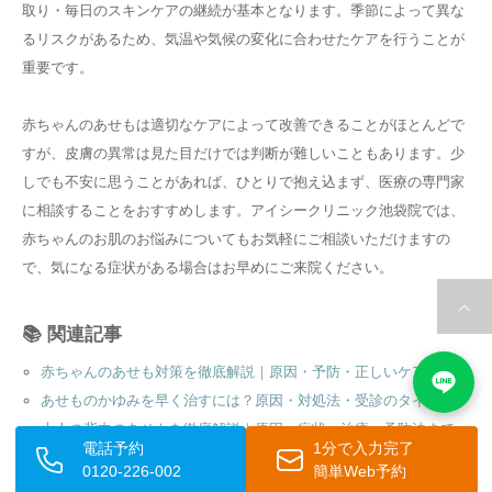
取り・毎日のスキンケアの継続が基本となります。季節によって異な
るリスクがあるため、気温や気候の変化に合わせたケアを行うことが
重要です。
赤ちゃんのあせもは適切なケアによって改善できることがほとんどで
すが、皮膚の異常は見た目だけでは判断が難しいこともあります。少
しでも不安に思うことがあれば、ひとりで抱え込まず、医療の専門家
に相談することをおすすめします。アイシークリニック池袋院では、
赤ちゃんのお肌のお悩みについてもお気軽にご相談いただけますの
で、気になる症状がある場合はお早めにご来院ください。
📚 関連記事
赤ちゃんのあせも対策を徹底解説｜原因・予防・正しいケア方法
あせものかゆみを早く治すには？原因・対処法・受診のタイミング
大人の背中のあせもを徹底解説｜原因・症状・治療・予防法まで
電話予約
1分で入力完了
汗が止まらない原因と対策｜多汗症の症状・治療法を解説
0120-226-002
簡単Web予約