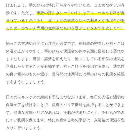
けましょう。手のひらは特に汗をかきやすいため、こまめなケアが有
効です。ただし、
市販の汗ふきシートの中にはアルコールや香料が含
まれているものもあり、赤ちゃんの敏感な肌への刺激となる場合があ
るため、赤ちゃん専用の低刺激なものを選ぶことをおすすめします。
抱っこの方法や時間にも注意が必要です。長時間の密着した抱っこは
体温が上がりやすく、手のひらが保護者の体や衣類に密着して蒸れや
すくなります。適度に姿勢を変えたり、抱っこしている部位の通気を
意識したりすることが有効です。抱っこひもを使用する際も、通気性
の良い素材のものを選び、長時間の使用時には手のひらの状態を確認
するようにしましょう。
日々のスキンケアの継続も予防につながります。毎日の入浴と適切な
保湿ケアを続けることで、皮膚のバリア機能を維持することができま
す。健康な皮膚バリアがあれば、汗腺が詰まりにくく、あせもができ
にくい状態を保てます。特に乾燥する冬の季節は、入浴後の保湿を念
入りに行いましょう。