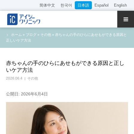
简体中文
한국어
日本語
Español
English
クリニック紹介
ホーム
»
ブログ
»
その他
»
赤ちゃんの手のひらにあせもができる原因と
正しいケア方法
診療内容
院長・医師の紹介
赤ちゃんの手のひらにあせもができる原因と正し
いケア方法
WEB予約
2026.06.4
その他
料金表
公開日: 2026年6月4日
アクセス
採用情報