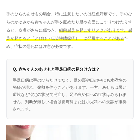
手のひらのあせもの場合、特に注意したいのは紅色汗疹です。手のひ
らのかゆみから赤ちゃんが手を舐めたり服や布団にこすりつけたりす
ると、皮膚がさらに傷つき、
細菌感染を起こすリスクがあります。感
染が起きると「とびひ（伝染性膿痂疹）」に発展することがある
た
め、症状の悪化には注意が必要です。
Q. 赤ちゃんのあせもと手足口病の見分け方は？
手足口病は手のひらだけでなく、足の裏や口の中にも水疱性の
発疹が現れ、発熱を伴うことがあります。一方、あせもは暑い
環境など特定の状況で発症し、足の裏や口への症状はみられま
せん。判断が難しい場合は皮膚科または小児科への受診が推奨
されます。