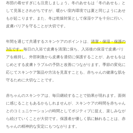
布団の着せすぎにも注意しましょう。冬のあせもは「冬のあせも」と
して見落とされがちですが、暖かい室内環境では夏と同じようにあせ
もが起こります。また、冬は乾燥対策として保湿ケアを十分に行い、
皮膚バリアを守ることが大切です。
年間を通じて共通するスキンケアのポイントは、
清潔・保湿・保護の
3点です。
毎日の入浴で皮膚を清潔に保ち、入浴後の保湿で皮膚バリ
アを維持し、外部刺激から皮膚を適切に保護することが、あせもをは
じめとする皮膚トラブルの予防と改善につながります。季節の変化に
応じてスキンケア製品や方法を見直すことも、赤ちゃんの健康な肌を
守るために大切なことです。
赤ちゃんのスキンケアは、毎日継続することで効果が現れます。面倒
に感じることもあるかもしれませんが、スキンケアの時間を赤ちゃん
とのコミュニケーションの時間としてポジティブに捉え、楽しみなが
ら続けていくことが大切です。保護者が優しく肌に触れることは、赤
ちゃんの精神的な安定にもつながります。