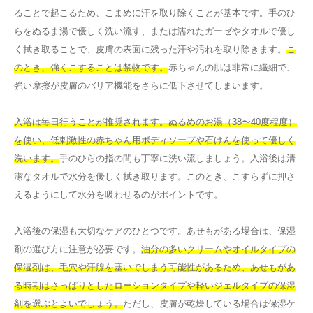
ることで起こるため、こまめに汗を取り除くことが基本です。手のひ
らをぬるま湯で優しく洗い流す、または濡れたガーゼやタオルで優し
く拭き取ることで、皮膚の表面に残った汗や汚れを取り除きます。
こ
のとき、強くこすることは禁物です。
赤ちゃんの肌は非常に繊細で、
強い摩擦が皮膚のバリア機能をさらに低下させてしまいます。
入浴は毎日行うことが推奨されます。ぬるめのお湯（38〜40度程度）
を使い、低刺激性の赤ちゃん用ボディソープや石けんを使って優しく
洗います。
手のひらの指の間も丁寧に洗い流しましょう。入浴後は清
潔なタオルで水分を優しく拭き取ります。このとき、こすらずに押さ
えるようにして水分を吸わせるのがポイントです。
入浴後の保湿も大切なケアのひとつです。あせもがある場合は、保湿
剤の選び方に注意が必要です。
油分の多いクリームやオイルタイプの
保湿剤は、毛穴や汗腺を塞いでしまう可能性があるため、あせもがあ
る時期はさっぱりとしたローションタイプや軽いジェルタイプの保湿
剤を選ぶとよいでしょう。
ただし、皮膚が乾燥している場合は保湿ケ