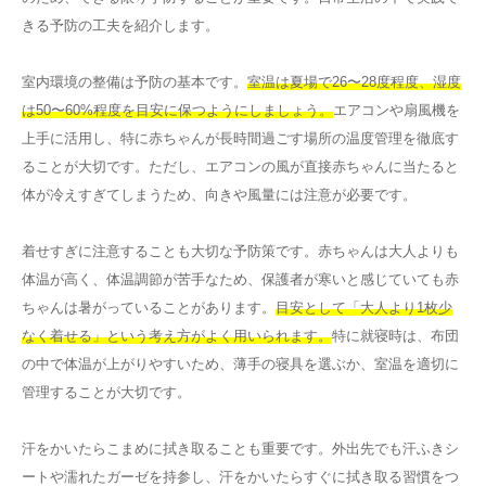
きる予防の工夫を紹介します。
室内環境の整備は予防の基本です。
室温は夏場で26〜28度程度、湿度
は50〜60%程度を目安に保つようにしましょう。
エアコンや扇風機を
上手に活用し、特に赤ちゃんが長時間過ごす場所の温度管理を徹底す
ることが大切です。ただし、エアコンの風が直接赤ちゃんに当たると
体が冷えすぎてしまうため、向きや風量には注意が必要です。
着せすぎに注意することも大切な予防策です。赤ちゃんは大人よりも
体温が高く、体温調節が苦手なため、保護者が寒いと感じていても赤
ちゃんは暑がっていることがあります。
目安として「大人より1枚少
なく着せる」という考え方がよく用いられます。
特に就寝時は、布団
の中で体温が上がりやすいため、薄手の寝具を選ぶか、室温を適切に
管理することが大切です。
汗をかいたらこまめに拭き取ることも重要です。外出先でも汗ふきシ
ートや濡れたガーゼを持参し、汗をかいたらすぐに拭き取る習慣をつ