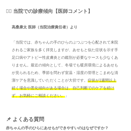
👨‍⚕️ 当院での診療傾向【医師コメント】
高桑康太 医師（当院治療責任者）より
「当院では、赤ちゃんの手のひらのぶつぶつを心配されて来院
されるご家族を多く拝見しますが、あせもと似た症状を示す手
足口病やアトピー性皮膚炎との鑑別が必要なケースも少なくあ
りません。最近の傾向として、冬場でも暖房環境によるあせも
が見られるため、季節を問わず室温・湿度の管理とこまめな清
潔ケアを意識していただくことが大切です。
症状が1週間以上
続く場合や悪化傾向がある場合は、自己判断でのケアを続け
ず、お気軽にご相談ください。
」
📌 よくある質問
赤ちゃんの手のひらにあせもができやすいのはなぜですか？