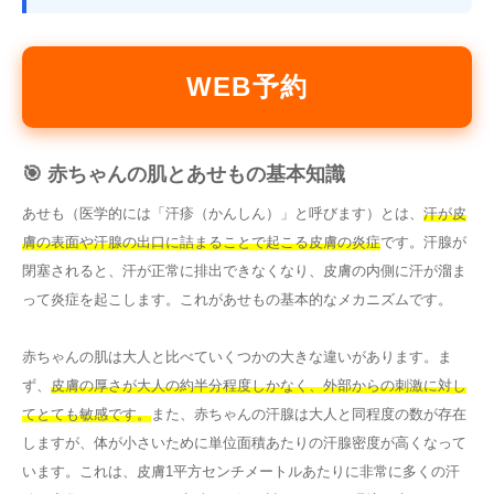
WEB予約
🎯 赤ちゃんの肌とあせもの基本知識
あせも（医学的には「汗疹（かんしん）」と呼びます）とは、
汗が皮
膚の表面や汗腺の出口に詰まることで起こる皮膚の炎症
です。汗腺が
閉塞されると、汗が正常に排出できなくなり、皮膚の内側に汗が溜ま
って炎症を起こします。これがあせもの基本的なメカニズムです。
赤ちゃんの肌は大人と比べていくつかの大きな違いがあります。ま
ず、
皮膚の厚さが大人の約半分程度しかなく、外部からの刺激に対し
てとても敏感です。
また、赤ちゃんの汗腺は大人と同程度の数が存在
しますが、体が小さいために単位面積あたりの汗腺密度が高くなって
います。これは、皮膚1平方センチメートルあたりに非常に多くの汗