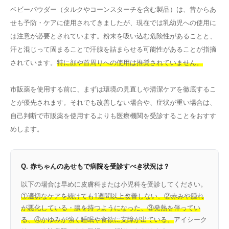
ベビーパウダー（タルクやコーンスターチを含む製品）は、昔からあ
せも予防・ケアに使用されてきましたが、現在では乳幼児への使用に
は注意が必要とされています。粉末を吸い込む危険性があることと、
汗と混じって固まることで汗腺を詰まらせる可能性があることが指摘
されています。
特に顔や首周りへの使用は推奨されていません。
市販薬を使用する前に、まずは環境の見直しや清潔ケアを徹底するこ
とが優先されます。それでも改善しない場合や、症状が重い場合は、
自己判断で市販薬を使用するよりも医療機関を受診することをおすす
めします。
Q. 赤ちゃんのあせもで病院を受診すべき状況は？
以下の場合は早めに皮膚科または小児科を受診してください。
①適切なケアを続けても1週間以上改善しない、②赤みや腫れ
が悪化している・膿を持つようになった、③発熱を伴ってい
る、④かゆみが強く睡眠や食欲に支障が出ている。
アイシーク