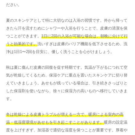
ださい。
夏のスキンケアとして特に大切なのは入浴の習慣です。外から帰って
きたら汗を流すためにシャワーや入浴を行うことで、皮膚の清潔を保
つことができます。
1日に2回の入浴が可能な場合は、朝晩に分けて行
うと効果的です。
洗いすぎは皮膚のバリア機能を低下させるため、洗
浄は1日1〜2回を目安に、優しく洗うことを心がけましょう。
秋は夏に傷んだ皮膚の回復を促す時期です。気温が下がるにつれて空
気が乾燥してくるため、保湿ケアに重点を置いたスキンケアに切り替
えていきましょう。あせもが残っている場合は、引き続きさっぱりと
した保湿剤を使いながら、徐々に保湿力の高いものへ移行していきま
す。
冬は乾燥による皮膚トラブルが増える一方で、暖房による室内の高
温・低湿度環境があせもを引き起こすことがあります。
暖房の設定温
度を上げすぎず、加湿器で適切な湿度を保つことが重要です。厚着や