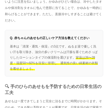
いように注意を払いましょう。かゆみがひどい場合は、冷やしたタオ
ルや保冷剤をタオルに包んで患部に当てることで、かゆみを一時的に
和らげることができます。ただし、直接冷やしすぎることは避けてく
ださい。
Q. 赤ちゃんのあせもの正しいケア方法を教えてください
基本は「清潔・通気・保湿」の3点です。ぬるま湯で優しく洗
い汗を取り除き、油分の多いクリームは汗腺を塞ぐためさっぱ
りしたローションタイプの保湿剤を選びます。
室温は26〜28
度・湿度50〜60%を目安に管理し、通気性の良い綿素材の衣類
を着せましょう。
🔍 手のひらのあせもを予防するための日常生活の
工夫
あせもは一度できてしまうと完全に治るまでに時間がかかります。そ
のため、できる限り予防することが重要です。日常生活の中で実践で