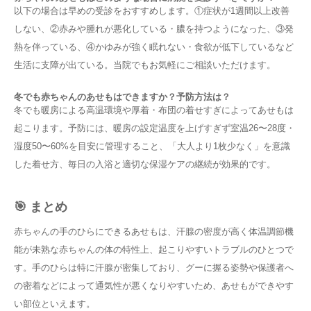
以下の場合は早めの受診をおすすめします。①症状が1週間以上改善
しない、②赤みや腫れが悪化している・膿を持つようになった、③発
熱を伴っている、④かゆみが強く眠れない・食欲が低下しているなど
生活に支障が出ている。当院でもお気軽にご相談いただけます。
冬でも赤ちゃんのあせもはできますか？予防方法は？
冬でも暖房による高温環境や厚着・布団の着せすぎによってあせもは
起こります。予防には、暖房の設定温度を上げすぎず室温26〜28度・
湿度50〜60%を目安に管理すること、「大人より1枚少なく」を意識
した着せ方、毎日の入浴と適切な保湿ケアの継続が効果的です。
🎯 まとめ
赤ちゃんの手のひらにできるあせもは、汗腺の密度が高く体温調節機
能が未熟な赤ちゃんの体の特性上、起こりやすいトラブルのひとつで
す。手のひらは特に汗腺が密集しており、グーに握る姿勢や保護者へ
の密着などによって通気性が悪くなりやすいため、あせもができやす
い部位といえます。