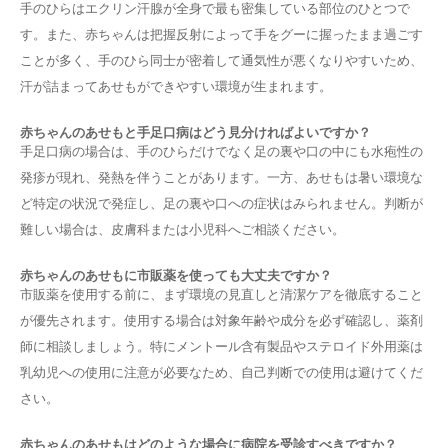
手のひらはエクリン汗腺が全身で最も密集している部位のひとつで
す。また、赤ちゃんは把握反射によって手をグーに握ったまま過ごす
ことが多く、手のひら同士が密着して通気性が悪くなりやすいため、
汗が詰まってあせもができやすい環境が生まれます。
赤ちゃんのあせもと手足口病はどう見分ければよいですか？
手足口病の場合は、手のひらだけでなく足の裏や口の中にも水疱性の
発疹が現れ、発熱を伴うことがあります。一方、あせもは暑い環境な
ど特定の状況で発症し、足の裏や口への症状はみられません。判断が
難しい場合は、皮膚科または小児科へご相談ください。
赤ちゃんのあせもに市販薬を使っても大丈夫ですか？
市販薬を使用する前に、まず環境の見直しと清潔ケアを徹底すること
が優先されます。使用する場合は対象年齢や成分を必ず確認し、薬剤
師に相談しましょう。特にメントール含有製品やステロイド外用薬は
乳幼児への使用に注意が必要なため、自己判断での使用は避けてくだ
さい。
赤ちゃんのあせもはどのような場合に病院を受診すべきですか？