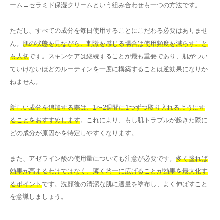
ーム→セラミド保湿クリームという組み合わせも一つの方法です。
ただし、すべての成分を毎日使用することにこだわる必要はありませ
ん。
肌の状態を見ながら、刺激を感じる場合は使用頻度を減らすこと
も大切
です。スキンケアは継続することが最も重要であり、肌がつい
ていけないほどのルーティンを一度に構築することは逆効果になりか
ねません。
新しい成分を追加する際は、1〜2週間に1つずつ取り入れるようにす
ることをおすすめします
。これにより、もし肌トラブルが起きた際に
どの成分が原因かを特定しやすくなります。
また、アゼライン酸の使用量についても注意が必要です。
多く塗れば
効果が高まるわけではなく、薄く均一に広げることが効果を最大化す
るポイント
です。洗顔後の清潔な肌に適量を塗布し、よく伸ばすこと
を意識しましょう。