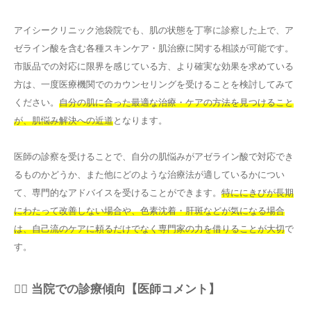
アイシークリニック池袋院でも、肌の状態を丁寧に診察した上で、ア
ゼライン酸を含む各種スキンケア・肌治療に関する相談が可能です。
市販品での対応に限界を感じている方、より確実な効果を求めている
方は、一度医療機関でのカウンセリングを受けることを検討してみて
ください。
自分の肌に合った最適な治療・ケアの方法を見つけること
が、肌悩み解決への近道
となります。
医師の診察を受けることで、自分の肌悩みがアゼライン酸で対応でき
るものかどうか、また他にどのような治療法が適しているかについ
て、専門的なアドバイスを受けることができます。
特ににきびが長期
にわたって改善しない場合や、色素沈着・肝斑などが気になる場合
は、自己流のケアに頼るだけでなく専門家の力を借りることが大切
で
す。
👨‍⚕️ 当院での診療傾向【医師コメント】