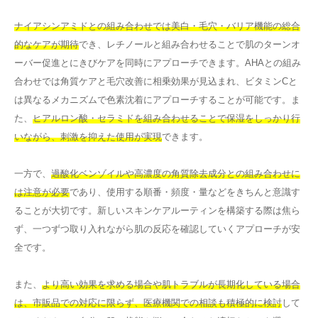
ナイアシンアミドとの組み合わせでは美白・毛穴・バリア機能の総合
的なケアが期待
でき、レチノールと組み合わせることで肌のターンオ
ーバー促進とにきびケアを同時にアプローチできます。AHAとの組み
合わせでは角質ケアと毛穴改善に相乗効果が見込まれ、ビタミンCと
は異なるメカニズムで色素沈着にアプローチすることが可能です。ま
た、
ヒアルロン酸・セラミドを組み合わせることで保湿をしっかり行
いながら、刺激を抑えた使用が実現
できます。
一方で、
過酸化ベンゾイルや高濃度の角質除去成分との組み合わせに
は注意が必要
であり、使用する順番・頻度・量などをきちんと意識す
ることが大切です。新しいスキンケアルーティンを構築する際は焦ら
ず、一つずつ取り入れながら肌の反応を確認していくアプローチが安
全です。
また、
より高い効果を求める場合や肌トラブルが長期化している場合
は、市販品での対応に限らず、医療機関での相談も積極的に検討
して