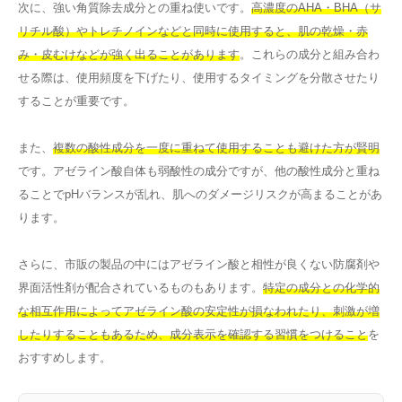
次に、強い角質除去成分との重ね使いです。
高濃度のAHA・BHA（サ
リチル酸）やトレチノインなどと同時に使用すると、肌の乾燥・赤
み・皮むけなどが強く出ることがあります
。これらの成分と組み合わ
せる際は、使用頻度を下げたり、使用するタイミングを分散させたり
することが重要です。
また、
複数の酸性成分を一度に重ねて使用することも避けた方が賢明
です。アゼライン酸自体も弱酸性の成分ですが、他の酸性成分と重ね
ることでpHバランスが乱れ、肌へのダメージリスクが高まることがあ
ります。
さらに、市販の製品の中にはアゼライン酸と相性が良くない防腐剤や
界面活性剤が配合されているものもあります。
特定の成分との化学的
な相互作用によってアゼライン酸の安定性が損なわれたり、刺激が増
したりすることもあるため、成分表示を確認する習慣をつけること
を
おすすめします。