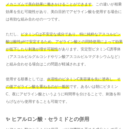
メカニズムで美白効果に働きかけることができます
。この違いが相乗
効果を生む可能性があり、美白目的でアゼライン酸を使用する場合に
は有効な組み合わせの一つです。
ただし、
ビタミンCは不安定な成分であり、特に純粋なアスコルビン
酸は酸性pHで安定するため、アゼライン酸との同時使用によって効果
が低下したり刺激が増す可能性
があります。安定型ビタミンC誘導体
（アスコルビルグルコシドやリン酸アスコルビルマグネシウムなど）
と組み合わせる場合はこの問題が軽減されます。
使用する順番としては、
水溶性のビタミンC美容液を先に塗布し、そ
の後アゼライン酸を重ねるのが一般的
です。あるいは朝にビタミン
C、夜にアゼライン酸というように時間帯を分けることで、刺激を和
らげながら使用することも可能です。
✨ ヒアルロン酸・セラミドとの併用