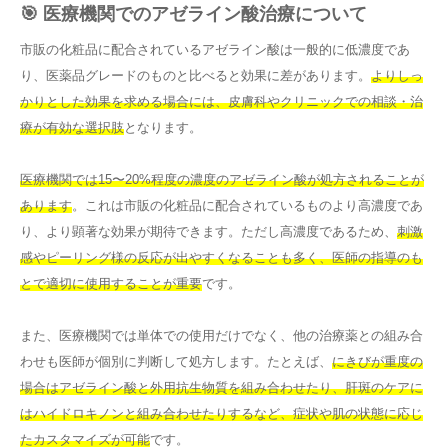
🎯 医療機関でのアゼライン酸治療について
市販の化粧品に配合されているアゼライン酸は一般的に低濃度であ
り、医薬品グレードのものと比べると効果に差があります。
よりしっ
かりとした効果を求める場合には、皮膚科やクリニックでの相談・治
療が有効な選択肢
となります。
医療機関では15〜20%程度の濃度のアゼライン酸が処方されることが
あります
。これは市販の化粧品に配合されているものより高濃度であ
り、より顕著な効果が期待できます。ただし高濃度であるため、
刺激
感やピーリング様の反応が出やすくなることも多く、医師の指導のも
とで適切に使用することが重要
です。
また、医療機関では単体での使用だけでなく、他の治療薬との組み合
わせも医師が個別に判断して処方します。たとえば、
にきびが重度の
場合はアゼライン酸と外用抗生物質を組み合わせたり、肝斑のケアに
はハイドロキノンと組み合わせたりするなど、症状や肌の状態に応じ
たカスタマイズが可能
です。