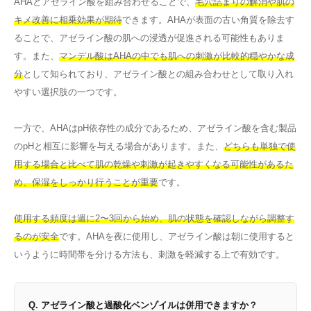
AHAとアゼライン酸を組み合わせることで、
毛穴詰まりの解消や肌の
キメ改善に相乗効果が期待
できます。AHAが表面の古い角質を除去す
ることで、アゼライン酸の肌への浸透が促進される可能性もありま
す。また、
マンデル酸はAHAの中でも肌への刺激が比較的穏やかな成
分
として知られており、アゼライン酸との組み合わせとして取り入れ
やすい選択肢の一つです。
一方で、AHAはpH依存性の成分であるため、アゼライン酸を含む製品
のpHと相互に影響を与える場合があります。また、
どちらも単独で使
用する場合と比べて肌の乾燥や刺激が起きやすくなる可能性があるた
め、保湿をしっかり行うことが重要
です。
使用する頻度は週に2〜3回から始め、肌の状態を確認しながら調整す
るのが安全
です。AHAを夜に使用し、アゼライン酸は朝に使用すると
いうように時間帯を分ける方法も、刺激を軽減する上で有効です。
Q. アゼライン酸と過酸化ベンゾイルは併用できますか？