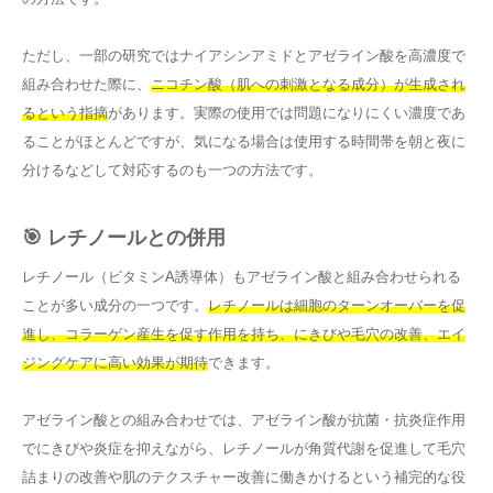
ただし、一部の研究ではナイアシンアミドとアゼライン酸を高濃度で
組み合わせた際に、
ニコチン酸（肌への刺激となる成分）が生成され
るという指摘
があります。実際の使用では問題になりにくい濃度であ
ることがほとんどですが、気になる場合は使用する時間帯を朝と夜に
分けるなどして対応するのも一つの方法です。
🎯 レチノールとの併用
レチノール（ビタミンA誘導体）もアゼライン酸と組み合わせられる
ことが多い成分の一つです。
レチノールは細胞のターンオーバーを促
進し、コラーゲン産生を促す作用を持ち、にきびや毛穴の改善、エイ
ジングケアに高い効果が期待
できます。
アゼライン酸との組み合わせでは、アゼライン酸が抗菌・抗炎症作用
でにきびや炎症を抑えながら、レチノールが角質代謝を促進して毛穴
詰まりの改善や肌のテクスチャー改善に働きかけるという補完的な役