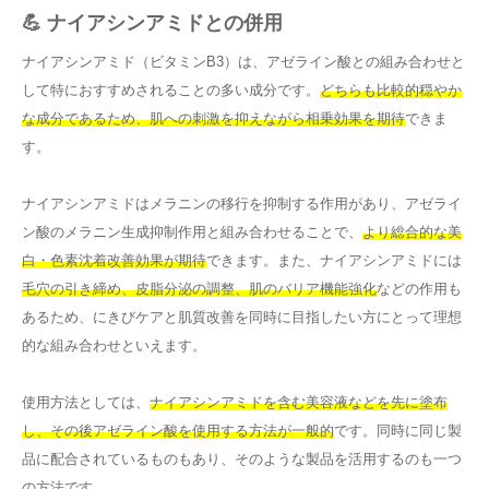
💪 ナイアシンアミドとの併用
ナイアシンアミド（ビタミンB3）は、アゼライン酸との組み合わせと
して特におすすめされることの多い成分です。
どちらも比較的穏やか
な成分であるため、肌への刺激を抑えながら相乗効果を期待
できま
す。
ナイアシンアミドはメラニンの移行を抑制する作用があり、アゼライ
ン酸のメラニン生成抑制作用と組み合わせることで、
より総合的な美
白・色素沈着改善効果が期待
できます。また、ナイアシンアミドには
毛穴の引き締め、皮脂分泌の調整、肌のバリア機能強化
などの作用も
あるため、にきびケアと肌質改善を同時に目指したい方にとって理想
的な組み合わせといえます。
使用方法としては、
ナイアシンアミドを含む美容液などを先に塗布
し、その後アゼライン酸を使用する方法が一般的
です。同時に同じ製
品に配合されているものもあり、そのような製品を活用するのも一つ
の方法です。