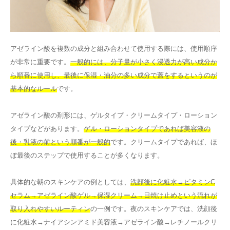
アゼライン酸を複数の成分と組み合わせて使用する際には、使用順序
が非常に重要です。
一般的には、分子量が小さく浸透力が高い成分か
ら順番に使用し、最後に保湿・油分の多い成分で蓋をするというのが
基本的なルール
です。
アゼライン酸の剤形には、ゲルタイプ・クリームタイプ・ローション
タイプなどがあります。
ゲル・ローションタイプであれば美容液の
後・乳液の前という順番が一般的
です。クリームタイプであれば、ほ
ぼ最後のステップで使用することが多くなります。
具体的な朝のスキンケアの例としては、
洗顔後に化粧水→ビタミンC
セラム→アゼライン酸ゲル→保湿クリーム→日焼け止めという流れが
取り入れやすいルーティン
の一例です。夜のスキンケアでは、洗顔後
に化粧水→ナイアシンアミド美容液→アゼライン酸→レチノールクリ