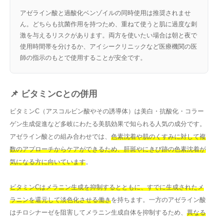
アゼライン酸と過酸化ベンゾイルの同時使用は推奨されませ
ん。どちらも抗菌作用を持つため、重ねて使うと肌に過度な刺
激を与えるリスクがあります。両方を使いたい場合は朝と夜で
使用時間帯を分けるか、アイシークリニックなど医療機関の医
師の指示のもとで使用することが安全です。
📌 ビタミンCとの併用
ビタミンC（アスコルビン酸やその誘導体）は美白・抗酸化・コラー
ゲン生成促進など多岐にわたる美肌効果で知られる人気の成分です。
アゼライン酸との組み合わせでは、
色素沈着や肌のくすみに対して複
数のアプローチからケアができるため、肝斑やにきび跡の色素沈着が
気になる方に向いています
。
ビタミンCはメラニン生成を抑制するとともに、すでに生成されたメ
ラニンを還元して淡色化させる働き
を持ちます。一方のアゼライン酸
はチロシナーゼを阻害してメラニン生成自体を抑制するため、
異なる