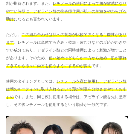
割が期待されます。また、
レチノールの使用によって肌が敏感になり
やすい時期に、アゼライン酸の抗炎症作用が肌への刺激をやわらげる
助け
になるとも言われています。
ただし、
この組み合わせは肌への刺激が比較的強くなる可能性があり
ます
。レチノールは単体でも赤み・乾燥・皮むけなどの反応が起きや
すい成分であり、アゼライン酸との同時使用によって刺激が増すこと
があります。そのため、
使い始めはどちらか一方から始め、肌が慣れ
てきてから徐々に両方を使うようにするのが賢明
です。
使用のタイミングとしては、
レチノールを夜に使用し、アゼライン酸
は朝のルーティンに取り入れるという形が刺激を分散させやすくおす
すめ
です。また、同じ夜に使用する場合は、アゼライン酸を先に塗布
し、その後レチノールを使用するという順番が一般的です。