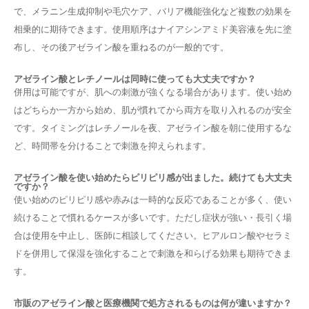
で、メラニン生成抑制や毛穴ケア、バリア機能強化など複数の効果を
相乗的に期待できます。使用順序はナイアシンアミド美容液を先に塗
布し、その後アゼライン酸を重ねるのが一般的です。
アゼライン酸とレチノールは同時に使っても大丈夫ですか？
併用は可能ですが、肌への刺激が強くなる場合があります。使い始め
はどちらか一方から始め、肌が慣れてから両方を取り入れるのが安全
です。タイミングはレチノールを夜、アゼライン酸を朝に使用するな
ど、時間帯を分けることで刺激を抑えられます。
アゼライン酸を使い始めたらピリピリ感が出ました。続けても大丈夫
ですか？
使い始めのピリピリ感や赤みは一時的な反応であることが多く、使い
続けることで慣れるケースが多いです。ただし症状が強い・長引く場
合は使用を中止し、医師に相談してください。ヒアルロン酸やセラミ
ドを併用して保湿を強化することで刺激を和らげる効果も期待できま
す。
市販のアゼライン酸と医療機関で処方されるものは何が違いますか？