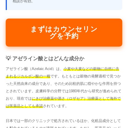
相談が有効。
まずはカウンセリン
グを予約
💡 アゼライン酸とはどんな成分か
アゼライン酸（Azelaic Acid）は、
小麦や大麦などの穀物に自然に含
まれるジカルボン酸の一種
です。もともとは穀物の発酵過程で見つか
った天然由来の成分であり、そのため比較的肌に穏やかな作用を持つ
とされています。皮膚科学の分野では1980年代から研究が進められて
おり、現在では
にきび治療薬や酒さ（ロザセア）治療薬として海外で
は医薬品としても承認
されています。
日本では一部のクリニックで処方されているほか、化粧品成分として