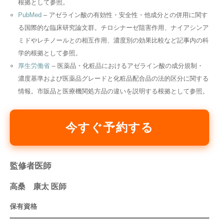
根拠として参照。
PubMed
– アゼライン酸の有効性・安全性・他成分との併用に関す
る国際的な臨床研究論文群。チロシナーゼ阻害作用、ナイアシンア
ミドやレチノールとの相互作用、濃度別の効果比較など記事内の科
学的根拠として参照。
厚生労働省
– 医薬品・化粧品におけるアゼライン酸の成分規制・
濃度基準および医薬品グレードと化粧品配合品の法的区分に関する
情報。市販品と医療機関処方品の違いを説明する根拠として参照。
今すぐ予約する
監修者医師
高桑 康太 医師
保有資格