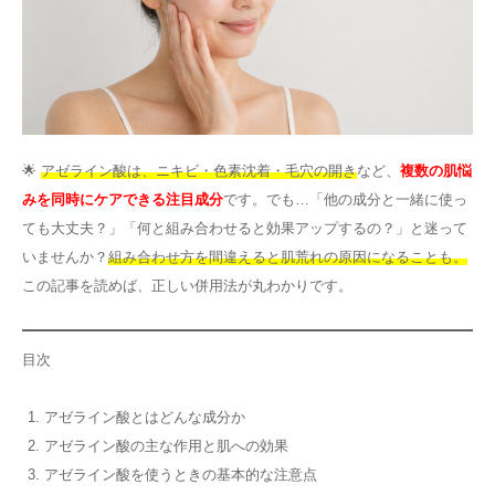
その他
言語
简体中文
한국어
日本語
Español
🌟
アゼライン酸は、ニキビ・色素沈着・毛穴の開き
など、
複数の肌悩
English
みを同時にケアできる注目成分
です。でも…「他の成分と一緒に使っ
ても大丈夫？」「何と組み合わせると効果アップするの？」と迷って
いませんか？
組み合わせ方を間違えると肌荒れの原因になることも。
この記事を読めば、正しい併用法が丸わかりです。
目次
アゼライン酸とはどんな成分か
アゼライン酸の主な作用と肌への効果
アゼライン酸を使うときの基本的な注意点