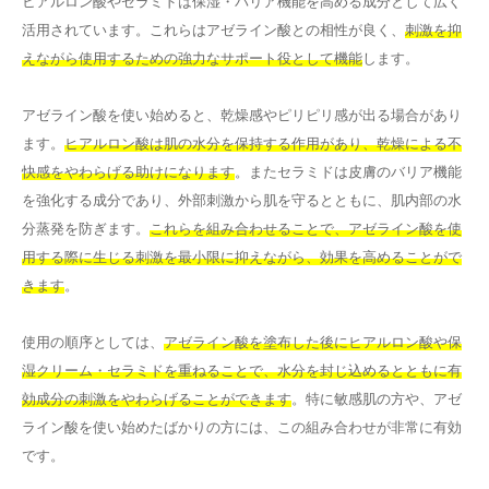
ヒアルロン酸やセラミドは保湿・バリア機能を高める成分として広く
活用されています。これらはアゼライン酸との相性が良く、
刺激を抑
えながら使用するための強力なサポート役として機能
します。
アゼライン酸を使い始めると、乾燥感やピリピリ感が出る場合があり
ます。
ヒアルロン酸は肌の水分を保持する作用があり、乾燥による不
快感をやわらげる助けになります
。またセラミドは皮膚のバリア機能
を強化する成分であり、外部刺激から肌を守るとともに、肌内部の水
分蒸発を防ぎます。
これらを組み合わせることで、アゼライン酸を使
用する際に生じる刺激を最小限に抑えながら、効果を高めることがで
きます
。
使用の順序としては、
アゼライン酸を塗布した後にヒアルロン酸や保
湿クリーム・セラミドを重ねることで、水分を封じ込めるとともに有
効成分の刺激をやわらげることができます
。特に敏感肌の方や、アゼ
ライン酸を使い始めたばかりの方には、この組み合わせが非常に有効
です。