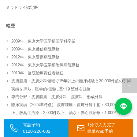
ミラドライ認定医
略歴
2009年 東京大学医学部医学科卒業
2009年 東京逓信病院勤務
2012年 東京警察病院勤務
2012年 東京大学医学部附属病院勤務
2019年 当院治療責任者就任
皮膚腫瘍・皮膚外科領域で15年以上の臨床経験と30,000件超の手術
実績を持ち、医学的根拠に基づき監修を担当
専門分野：皮膚腫瘍、皮膚外科、皮膚科、形成外科
臨床実績（2024年時点） 皮膚腫瘍・皮膚外科手術：30,000件以
上、腋臭症治療：2,000件以上、酒さ・赤ら顔治療：1,000件以上
監修領域 皮膚腫瘍（ほくろ・粉瘤・脂肪腫など）、皮膚外科手
電話予約
1分で入力完了
術、皮膚がん、一般医療コラムに関する医療情報
0120-226-002
簡単Web予約