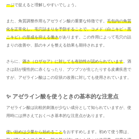
ージ
で捉えると理解しやすいでしょう。
また、角質調整作用もアゼライン酸の重要な特徴です。
毛包内の角質
化を正常化し、毛穴詰まりを予防することで、コメド（白ニキビ・黒
ニキビ）の形成を抑える働き
があります。この作用によって毛穴の詰
まりの改善や、肌のキメを整える効果も期待されます。
さらに、
酒さ（ロザセア）に対しても有効性が認められています
。酒
さは顔が慢性的に赤くなったり、ブツブツが生じたりする皮膚疾患で
すが、アゼライン酸はこの症状の改善に対しても使用されています。
✨ アゼライン酸を使うときの基本的な注意点
アゼライン酸は比較的刺激が少ない成分として知られていますが、使
用時には押さえておくべき基本的な注意点があります。
使い始めは少量から始めること
をおすすめします。初めて使う際は、