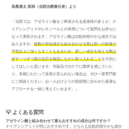
高桑康太 医師（当院治療責任者）より
「当院では、アゼライン酸をご希望される患者様の多くが、ナ
イアシンアミドやレチノールとの併用について疑問をお持ちに
なって来院されます。アゼライン酸は比較的穏やかな成分では
ありますが、
複数の有効成分を組み合わせる際は肌への刺激が
予想以上に強くなることもあるため、新しい成分を加える際は
必ず一つずつ肌の反応を確認しながら取り入れること
を大切に
してほしいと思います。市販品でのケアに限界を感じていた
り、長期にわたって改善が見られない場合は、ぜひ一度専門家
にご相談ください。お一人おひとりの肌状態に合わせた最適な
アプローチを一緒に考えていきます。」
💡 よくある質問
アゼライン酸と組み合わせて最もおすすめの成分は何ですか？
ナイアシンアミドが特におすすめです。どちらも比較的穏やかな成分