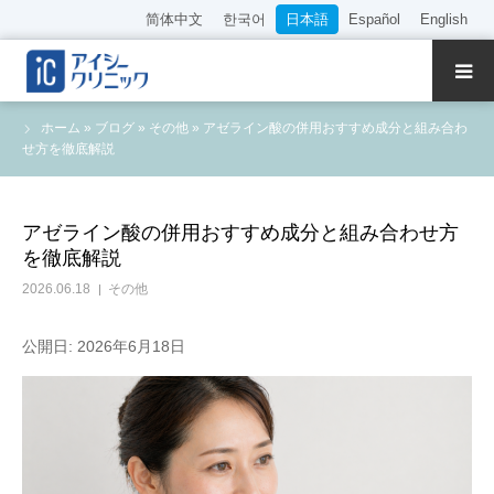
简体中文
한국어
日本語
Español
English
クリニック紹介
ホーム
»
ブログ
»
その他
»
アゼライン酸の併用おすすめ成分と組み合わ
せ方を徹底解説
診療内容
院長・医師の紹介
アゼライン酸の併用おすすめ成分と組み合わせ方
を徹底解説
WEB予約
2026.06.18
その他
料金表
公開日: 2026年6月18日
アクセス
採用情報