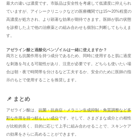
最大の違いは濃度です。市販品は安全性を考慮して低濃度に抑えられ
ていますが、アイシークリニックなどの医療機関では15〜20%程度の
高濃度が処方され、より顕著な効果が期待できます。医師が肌の状態
を診察した上で他の治療薬との組み合わせも個別に判断してもらえま
す。
アゼライン酸と過酸化ベンゾイルは一緒に使えますか？
両方とも抗菌作用を持つ成分であるため、同時に使用すると肌に過度
な刺激を与える可能性があり、注意が必要です。どちらも使いたい場
合は朝・夜で時間帯を分けるなど工夫するか、安全のために医師の指
示のもとで使用することを推奨します。
📌 まとめ
アゼライン酸は、
抗菌・抗炎症・メラニン生成抑制・角質調整など多
彩な作用を持つ頼もしい成分
です。そして、さまざまな成分との相性
が比較的良く、目的に応じて上手に組み合わせることで、スキンケア
の効果をさらに高めることができます。