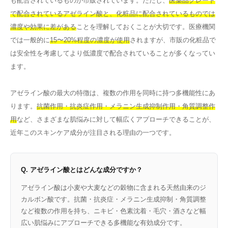
も配合されているものが市販されています。ただし、
医薬品グレード
で配合されているアゼライン酸と、化粧品に配合されているものでは
濃度や効果に差がある
ことを理解しておくことが大切です。医療機関
では一般的に
15〜20%程度の濃度が使用
されますが、市販の化粧品で
は安全性を考慮してより低濃度で配合されていることが多くなってい
ます。
アゼライン酸の最大の特徴は、複数の作用を同時に持つ多機能性にあ
ります。
抗菌作用・抗炎症作用・メラニン生成抑制作用・角質調整作
用
など、さまざまな肌悩みに対して幅広くアプローチできることが、
近年このスキンケア成分が注目される理由の一つです。
Q. アゼライン酸とはどんな成分ですか？
アゼライン酸は小麦や大麦などの穀物に含まれる天然由来のジ
カルボン酸です。抗菌・抗炎症・メラニン生成抑制・角質調整
など複数の作用を持ち、ニキビ・色素沈着・毛穴・酒さなど幅
広い肌悩みにアプローチできる多機能な有効成分です。