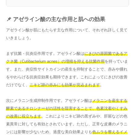
📌 アゼライン酸の主な作用と肌への効果
アゼライン酸が肌にもたらす主な作用について、それぞれ詳しく見て
いきましょう。
まず抗菌・抗炎症作用です。アゼライン酸は
にきびの原因菌であるア
クネ菌（Cutibacterium acnes）の増殖を抑える抗菌作用
を持っていま
す。また、炎症性サイトカインの産生を抑制することで、赤みや腫れ
をやわらげる抗炎症効果も期待できます。これによってにきびの改善
だけでなく、
ニキビ跡の赤みにも効果が見込まれます
。
次にメラニン生成抑制作用です。アゼライン酸は
メラニンを産生する
酵素であるチロシナーゼの活性を阻害することで、色素沈着やくすみ
の改善に役立ちます
。これによりニキビ跡の黒ずみや、肝斑などの色
素異常に対しても有効とされています。ただし、正常な皮膚のメラニ
ンには影響が少ないため、過度な美白効果よりも
色ムラを整えるイメ