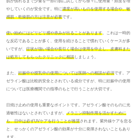
肌が慣れるまで少量を一部の肌に試してから徐々に使用量・頻度を増
やしていくのが安全です。特に
濃度が高いものを使用する場合や、敏
感肌・乾燥肌の方は注意が必要
です。
使い始めにはピリピリ感や赤みが出ることがあります
。これは一時的
な反応であることが多く、使用を続けることで慣れていくケースが多
いですが、
症状が強い場合や長引く場合は使用を中止し、皮膚科また
は処方してもらったクリニックに相談
しましょう。
また、
妊娠中や授乳中の使用については医師への相談が必須
です。ア
ゼライン酸は比較的安全とされている成分ですが、特に妊娠中の使用
については医療機関での指導のもとで行うことが大切です。
日焼け止めの使用も重要なポイントです。アゼライン酸そのものに光
過敏性はないとされていますが、
メラニン抑制作用を活かすために
も、日中は必ずUVケアを行うことが推奨
されます。紫外線ケアを怠る
と、せっかくのアゼライン酸の効果が十分に発揮されないこともあり
ます。