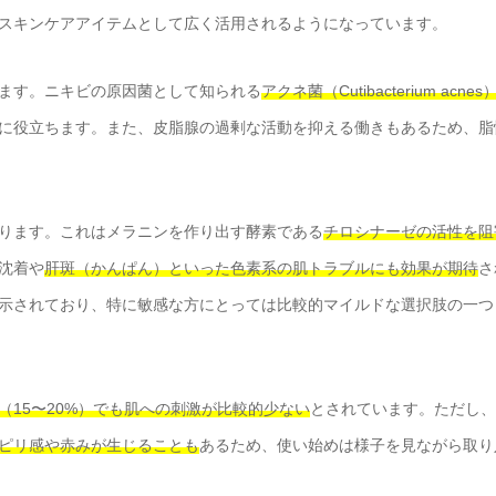
スキンケアアイテムとして広く活用されるようになっています。
ます。ニキビの原因菌として知られる
アクネ菌（Cutibacterium acnes
に役立ちます。また、皮脂腺の過剰な活動を抑える働きもあるため、脂
ります。これはメラニンを作り出す酵素である
チロシナーゼの活性を阻
沈着や
肝斑（かんぱん）といった色素系の肌トラブルにも効果が期待
さ
示されており、特に敏感な方にとっては比較的マイルドな選択肢の一つ
（15〜20%）でも肌への刺激が比較的少ない
とされています。ただし、
ピリ感や赤みが生じることも
あるため、使い始めは様子を見ながら取り