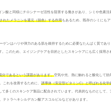
イン酸と同様にチロシナーゼ活性を阻害する働きがあり、シミや色素沈
されたメラニンを還元（脱色）する作用
もあるため、既存のシミにもア
ーゲンはハリや弾力のある肌を維持するために必要なたんぱく質であり
す。このため、エイジングケアを目的としたスキンケアにも広く採用さ
成分であるという課題があります。
空気や光、熱に触れると酸化して効
。これを改善するために、
誘導体（安定型ビタミンC）と呼ばれる化学
して多くのスキンケア製品に配合されています。代表的なものとして、
、テトラヘキシルデカン酸アスコルビルなどがあります。