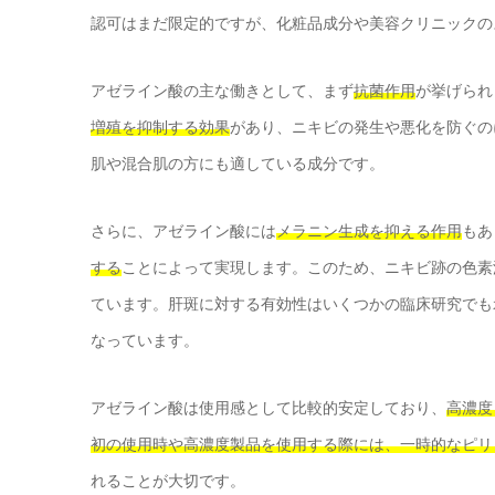
認可はまだ限定的ですが、化粧品成分や美容クリニックの
アゼライン酸の主な働きとして、まず
抗菌作用
が挙げられ
増殖を抑制する効果
があり、ニキビの発生や悪化を防ぐの
肌や混合肌の方にも適している成分です。
さらに、アゼライン酸には
メラニン生成を抑える作用
もあ
する
ことによって実現します。このため、ニキビ跡の色素
ています。肝斑に対する有効性はいくつかの臨床研究でも
なっています。
アゼライン酸は使用感として比較的安定しており、
高濃度
初の使用時や高濃度製品を使用する際には、一時的なピリ
れることが大切です。