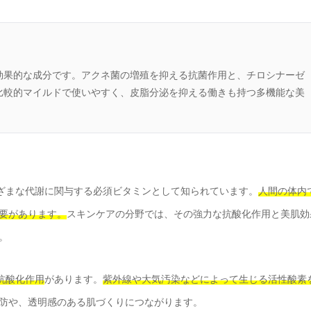
効果的な成分です。アクネ菌の増殖を抑える抗菌作用と、チロシナーゼ
比較的マイルドで使いやすく、皮脂分泌を抑える働きも持つ多機能な美
ざまな代謝に関与する必須ビタミンとして知られています。
人間の体内
要があります。
スキンケアの分野では、その強力な抗酸化作用と美肌効
。
抗酸化作用
があります。
紫外線や大気汚染などによって生じる活性酸素
防や、透明感のある肌づくりにつながります。