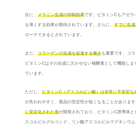
次に、
メラニン生成の抑制効果
です。ビタミンCもアゼラ
を薄くする効果が期待されています。さらに、
すでに生成
ローチできるとされています。
また、
コラーゲンの合成を促進する働き
も重要です。コラ
ビタミンCはその合成に欠かせない補酵素として機能しま
ています。
ただし、
ビタミンC（アスコルビン酸）は非常に不安定な
が失われやすく、製品の安定性が低くなることがあります
に安定化された形
が開発されており、ビタミンC誘導体と
スコルビルグルコシド、リン酸アスコルビルマグネシウム