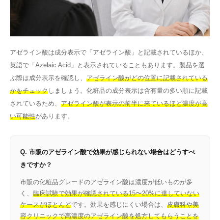
アゼライン酸は成分表示で「アゼライン酸」と記載されているほか、
英語で「Azelaic Acid」と表示されていることもあります。製品を選
ぶ際は成分表示を確認し、
アゼライン酸がどの位置に記載されている
かをチェック
しましょう。化粧品の成分表示は含有量の多い順に記載
されているため、
アゼライン酸が表示の前半に来ているほど濃度が高
い可能性
があります。
Q. 市販のアゼライン酸で効果が感じられない場合はどうすべ
きですか？
市販の化粧品グレードのアゼライン酸は濃度が低いものが多
く、
臨床試験で効果が確認されている15〜20%に達していない
ケースがほとんど
です。効果を感じにくい場合は、
皮膚科や美
容クリニックで高濃度のアゼライン酸を処方してもらうことを