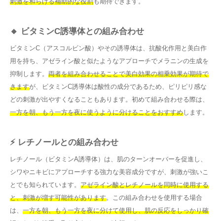
刺激を和らげる補助的な役割
も期待できます。
🔸 ビタミンC誘導体との組み合わせ
ビタミンC（アスコルビン酸）やその誘導体は、抗酸化作用と美白作
用を持ち、アゼライン酸と似たようなアプローチでメラニンの生成を
抑制します。
両者を組み合わせることで美白効果の相乗効果が期待で
きます
が、ビタミンC誘導体は酸性の成分であるため、ピリピリ感な
どの刺激が出やすくなることもあります。初めて組み合わせる際は、
一方を朝、もう一方を夜に使うように分けることをおすすめ
します。
⚡ レチノールとの組み合わせ
レチノール（ビタミンA誘導体）は、肌のターンオーバーを促進し、
シワやニキビにアプローチする強力な美容成分ですが、刺激が強いこ
とでも知られています。
アゼライン酸とレチノールを同時に使用する
と、刺激が増す可能性があります
。この組み合わせを使用する場合
は、
一方を朝、もう一方を夜に分けて使用し、肌の反応をしっかり確