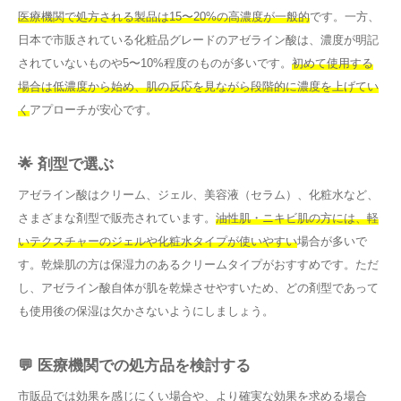
医療機関で処方される製品は15〜20%の高濃度が一般的
です。一方、
日本で市販されている化粧品グレードのアゼライン酸は、濃度が明記
されていないものや5〜10%程度のものが多いです。
初めて使用する
場合は低濃度から始め、肌の反応を見ながら段階的に濃度を上げてい
く
アプローチが安心です。
🌟 剤型で選ぶ
アゼライン酸はクリーム、ジェル、美容液（セラム）、化粧水など、
さまざまな剤型で販売されています。
油性肌・ニキビ肌の方には、軽
いテクスチャーのジェルや化粧水タイプが使いやすい
場合が多いで
す。乾燥肌の方は保湿力のあるクリームタイプがおすすめです。ただ
し、アゼライン酸自体が肌を乾燥させやすいため、どの剤型であって
も使用後の保湿は欠かさないようにしましょう。
💬 医療機関での処方品を検討する
市販品では効果を感じにくい場合や、より確実な効果を求める場合