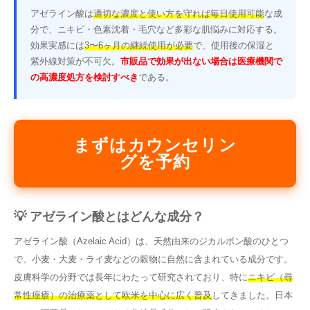
アゼライン酸は
適切な濃度と使い方を守れば毎日使用可能
な成
分で、ニキビ・色素沈着・毛穴など多彩な肌悩みに対応する。
効果実感には
3〜6ヶ月の継続使用が必要
で、使用後の保湿と
紫外線対策が不可欠。
市販品で効果が出ない場合は医療機関で
の高濃度処方を検討すべき
である。
まずはカウンセリン
グを予約
💡 アゼライン酸とはどんな成分？
アゼライン酸（Azelaic Acid）は、天然由来のジカルボン酸のひとつ
で、小麦・大麦・ライ麦などの穀物に自然に含まれている成分です。
皮膚科学の分野では長年にわたって研究されており、特に
ニキビ（尋
常性痤瘡）の治療薬として欧米を中心に広く普及
してきました。日本