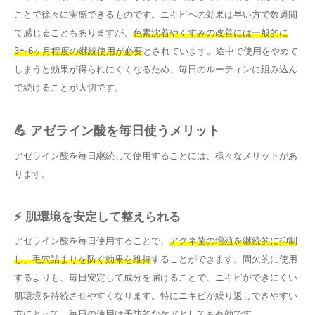
ことで徐々に実感できるものです。ニキビへの効果は早い方で数週間
で感じることもありますが、
色素沈着やくすみの改善には一般的に
3〜6ヶ月程度の継続使用が必要
とされています。途中で使用をやめて
しまうと効果が得られにくくなるため、毎日のルーティンに組み込ん
で続けることが大切です。
💪 アゼライン酸を毎日使うメリット
アゼライン酸を毎日継続して使用することには、様々なメリットがあ
ります。
⚡ 肌環境を安定して整えられる
アゼライン酸を毎日使用することで、
アクネ菌の増殖を継続的に抑制
し、毛穴詰まりを防ぐ効果を維持
することができます。間欠的に使用
するよりも、毎日安定して成分を届けることで、ニキビができにくい
肌環境を持続させやすくなります。特にニキビが繰り返しできやすい
方にとって、毎日の使用は予防的なケアとしても有効です。