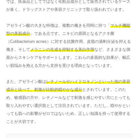
では、医薬品としてではなく化粧品成分として販売されているケース
が多く、ドラッグストアや美容クリニックで取り扱われています。
アゼライン酸の大きな特徴は、複数の働きを同時に持つ「
マルチ機能
型の美肌成分
」である点です。ニキビの原因となるアクネ菌
（Cutibacterium acnes）に対する抗菌作用、皮脂の過剰分泌を抑える
働き、そして
メラニンの生成を抑制する美白作用
など、さまざまな側
面からスキンケアをサポートします。これらの多面的な効果が、幅広
い肌悩みを抱える方から支持を受ける理由となっています。
また、アゼライン酸は
レチノールやハイドロキノンといった他の美容
成分と比べて、刺激が比較的穏やかな成分
とされています。このた
め、敏感肌の方や、レチノールなどで刺激を感じやすい方にとっても
取り入れやすい選択肢として注目されています。ただし、穏やかとい
っても肌への影響がゼロではないため、正しい知識を持って使用する
ことが大切です。