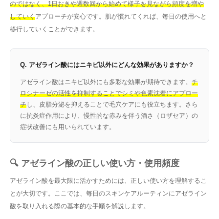
のではなく、1日おきや週数回から始めて様子を見ながら頻度を増や
していく
アプローチが安心です。肌が慣れてくれば、毎日の使用へと
移行していくことができます。
Q. アゼライン酸にはニキビ以外にどんな効果がありますか？
アゼライン酸はニキビ以外にも多彩な効果が期待できます。
チ
ロシナーゼの活性を抑制することでシミや色素沈着にアプロー
チ
し、皮脂分泌を抑えることで毛穴ケアにも役立ちます。さら
に抗炎症作用により、慢性的な赤みを伴う酒さ（ロザセア）の
症状改善にも用いられています。
🔍 アゼライン酸の正しい使い方・使用頻度
アゼライン酸を最大限に活かすためには、正しい使い方を理解するこ
とが大切です。ここでは、毎日のスキンケアルーティンにアゼライン
酸を取り入れる際の基本的な手順を解説します。