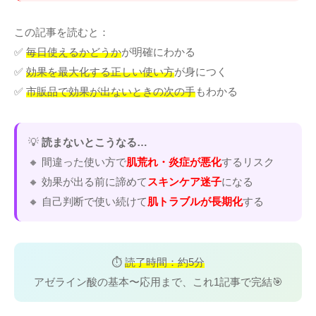
この記事を読むと：
✅
毎日使えるかどうか
が明確にわかる
✅
効果を最大化する正しい使い方
が身につく
✅
市販品で効果が出ないときの次の手
もわかる
💡
読まないとこうなる…
🔸 間違った使い方で
肌荒れ・炎症が悪化
するリスク
🔸 効果が出る前に諦めて
スキンケア迷子
になる
🔸 自己判断で使い続けて
肌トラブルが長期化
する
⏱️
読了時間：約5分
アゼライン酸の基本〜応用まで、これ1記事で完結🎯