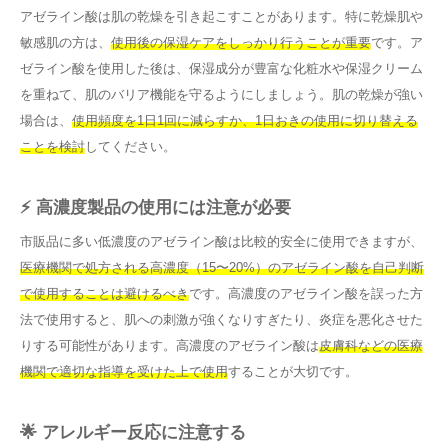
アゼライン酸は肌の乾燥を引き起こすことがあります。特に乾燥肌や
敏感肌の方は、
使用後の保湿ケアをしっかり行うことが重要
です。ア
ゼライン酸を使用した後は、保湿成分が豊富な化粧水や保湿クリーム
を重ねて、肌のバリア機能を守るようにしましょう。肌の乾燥が強い
場合は、
使用頻度を1日1回に減らすか、1日おきの使用に切り替える
ことを検討
してください。
⚡ 高濃度製品の使用には注意が必要
市販品に多い低濃度のアゼライン酸は比較的安全に使用できますが、
医療機関で処方される高濃度（15〜20%）のアゼライン酸を自己判断
で使用することは避けるべき
です。高濃度のアゼライン酸を誤った方
法で使用すると、肌への刺激が強くなりすぎたり、炎症を悪化させた
りする可能性があります。高濃度のアゼライン酸は
皮膚科などの医療
機関で適切な指導を受けた上で使用
することが大切です。
🌟 アレルギー反応に注意する