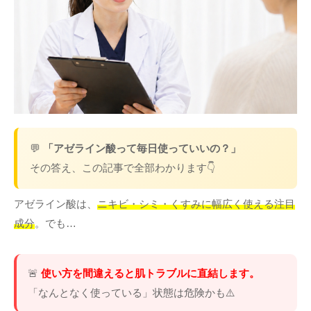
その他
言語
简体中文
한국어
日本語
Español
English
💬
「アゼライン酸って毎日使っていいの？」
その答え、この記事で全部わかります👇
アゼライン酸は、
ニキビ・シミ・くすみに幅広く使える注目
成分
。でも…
🚨
使い方を間違えると肌トラブルに直結します。
「なんとなく使っている」状態は危険かも⚠️