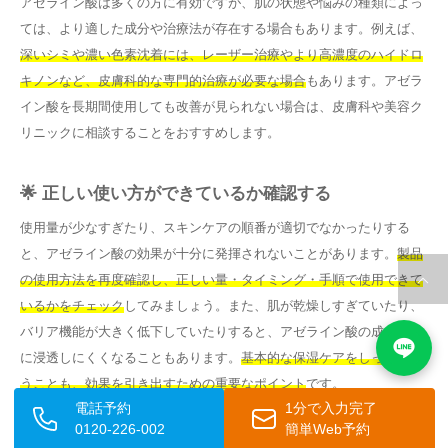
アゼライン酸は多くの方に有効ですが、肌の状態や悩みの種類によっ
ては、より適した成分や治療法が存在する場合もあります。例えば、
深いシミや濃い色素沈着には、レーザー治療やより高濃度のハイドロ
キノンなど、皮膚科的な専門的治療が必要な場合
もあります。アゼラ
イン酸を長期間使用しても改善が見られない場合は、皮膚科や美容ク
リニックに相談することをおすすめします。
🌟 正しい使い方ができているか確認する
使用量が少なすぎたり、スキンケアの順番が適切でなかったりする
と、アゼライン酸の効果が十分に発揮されないことがあります。
製品
の使用方法を再度確認し、正しい量・タイミング・手順で使用できて
いるかをチェック
してみましょう。また、肌が乾燥しすぎていたり、
バリア機能が大きく低下していたりすると、アゼライン酸の成分が肌
に浸透しにくくなることもあります。
基本的な保湿ケアをしっかり行
うことも、効果を引き出すための重要なポイント
です。
電話予約
1分で入力完了
0120-226-002
簡単Web予約
💬 専門家に相談する