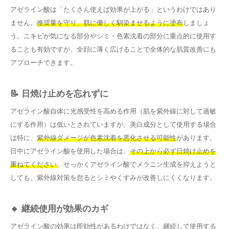
アゼライン酸は「たくさん使えば効果が上がる」というわけではあり
ません。
推奨量を守り、肌に優しく馴染ませるように塗布
しましょ
う。ニキビが気になる部分やシミ・色素沈着の部分に重点的に使用す
ることも有効ですが、全顔に薄く広げることで全体的な肌質改善にも
アプローチできます。
📝 日焼け止めを忘れずに
アゼライン酸自体に光感受性を高める作用（肌を紫外線に対して過敏
にする作用）は低いとされていますが、美白成分として使用する場合
は特に、
紫外線ダメージが色素沈着を悪化させる可能性
があります。
日中にアゼライン酸を使用した場合は、
その上から必ず日焼け止めを
重ねてください
。せっかくアゼライン酸でメラニン生成を抑えようと
しても、紫外線対策を怠るとシミやくすみが改善しにくくなります。
🔸 継続使用が効果のカギ
アゼライン酸の効果は即効性があるわけではなく、継続して使用する