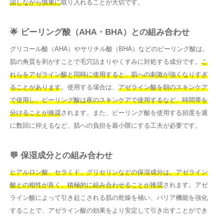
認しながら慎重に
取り入れることが大切です。
🌟 ピーリング酸（AHA・BHA）との組み合わせ
グリコール酸（AHA）やサリチル酸（BHA）などのピーリング酸は、
肌の角質を剥がすことで毛穴詰まりやくすみに対処する成分です。
こ
れらをアゼライン酸と同時に使用すると、肌への刺激が強くなりすぎ
ることがあります
。使用する場合は、
アゼライン酸を朝のスキンケア
で使用し、ピーリング酸は夜のスキンケアで使用するなど、時間帯を
分けることが推奨
されます。また、ピーリング酸を使用する頻度を週
に数回に抑えるなど、肌への負担を最小限にする工夫が必要です。
💬 保湿成分との組み合わせ
ヒアルロン酸、セラミド、グリセリンなどの保湿成分は、アゼライン
酸との相性が良く、積極的に組み合わせることが推奨
されます。アゼ
ライン酸によって引き起こされる肌の乾燥を補い、バリア機能を強化
することで、アゼライン酸の効果をより安定して引き出すことができ