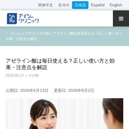
简体中文
한국어
日本語
Español
English
クリニック紹介
ホーム
»
ブログ
»
その他
»
アゼライン酸は毎日使える？正しい使い方と
効果・注意点を解説
診療内容
院長・医師の紹介
アゼライン酸は毎日使える？正しい使い方と効
果・注意点を解説
WEB予約
2026.06.13
その他
料金表
公開日: 2026年6月13日
更新日: 2026年8月2日
アクセス
採用情報