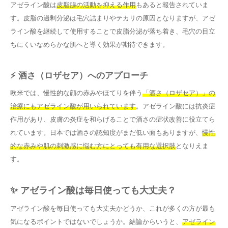
アゼライン酸は
皮脂腺の活動を抑える作用
もあると報告されていま
す。皮脂の過剰分泌は毛穴詰まりやテカリの原因となりますが、アゼ
ライン酸を継続して使用することで皮脂分泌が落ち着き、毛穴の目立
ちにくいなめらかな肌へと導く効果が期待できます。
⚡ 酒さ（ロザセア）へのアプローチ
欧米では、慢性的な顔の赤みやほてりを伴う
「酒さ（ロザセア）」の
治療にもアゼライン酸が用いられています
。アゼライン酸には抗炎症
作用があり、皮膚の炎症を和らげることで酒さの症状改善に役立てら
れています。日本では酒さの認知度がまだ低い面もありますが、
慢性
的な赤みや肌の刺激感に悩む方にとっても有用な選択肢
となりえま
す。
✨ アゼライン酸は毎日使っても大丈夫？
アゼライン酸を毎日使っても大丈夫かどうか、これが多くの方が最も
気になるポイントではないでしょうか。結論からいうと、
アゼライン