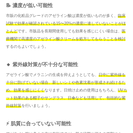
📝 濃度が低い可能性
市販の化粧品グレードのアゼライン酸は濃度が低いものが多く、
臨床
試験で効果が確認されている15〜20%の濃度に達していないことがほ
とんど
です。市販品を長期間使用しても効果を感じにくい場合は、
医
療機関で高濃度のアゼライン酸クリームを処方してもらうことを検討
するのもよいでしょう。
🔸 紫外線対策が不十分な可能性
アゼライン酸でメラニンの生成を抑えようとしても、
日中に紫外線を
十分に防げていない場合、新しいシミや色素沈着が形成され続けるた
め、効果を感じにくく
なります。日焼け止めの使用はもちろん、
UVカ
ット効果のある帽子やサングラス、日傘なども活用して、包括的な紫
外線対策
を行いましょう。
⚡ 肌質に合っていない可能性