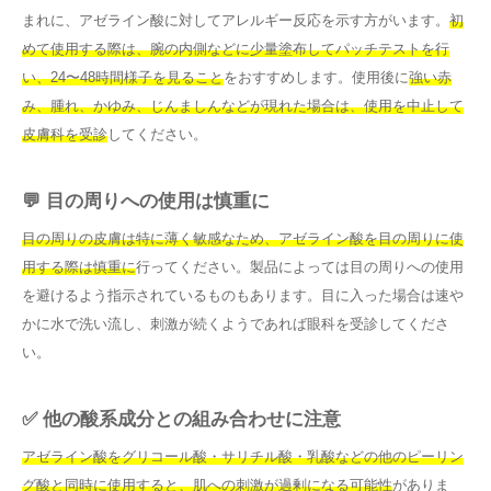
まれに、アゼライン酸に対してアレルギー反応を示す方がいます。
初
めて使用する際は、腕の内側などに少量塗布してパッチテストを行
い、24〜48時間様子を見ること
をおすすめします。使用後に
強い赤
み、腫れ、かゆみ、じんましんなどが現れた場合は、使用を中止して
皮膚科を受診
してください。
💬 目の周りへの使用は慎重に
目の周りの皮膚は特に薄く敏感なため、アゼライン酸を目の周りに使
用する際は慎重に
行ってください。製品によっては目の周りへの使用
を避けるよう指示されているものもあります。目に入った場合は速や
かに水で洗い流し、刺激が続くようであれば眼科を受診してくださ
い。
✅ 他の酸系成分との組み合わせに注意
アゼライン酸をグリコール酸・サリチル酸・乳酸などの他のピーリン
グ酸と同時に使用すると、肌への刺激が過剰になる可能性
がありま