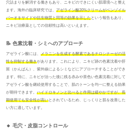
穴詰まりを解消する働きもあり、ニキビのできにくい肌環境へと整え
ます。海外の臨床研究では、
アゼライン酸20%クリームがベンゾイル
パーオキサイドや抗生物質と同等の効果を示した
という報告もあり、
ニキビ治療薬としての信頼性は高いといえます。
📝 色素沈着・シミへのアプローチ
アゼライン酸には、
メラニンを生成する酵素であるチロシナーゼの活
性を抑制する働き
があります。これにより、ニキビ跡の色素沈着や肝
斑（かんぱん）、紫外線によるシミなどにアプローチすることができ
ます。特に、ニキビが治った後に残る赤みや茶色い色素沈着に対して
アゼライン酸を継続使用することで、肌のトーンを均一に整える効果
が期待できます。
ハイドロキノンと比べると作用は緩やかですが、長
期使用でも安全性が高い
とされているため、じっくりと肌を改善した
い方に適しています。
🔸 毛穴・皮脂コントロール