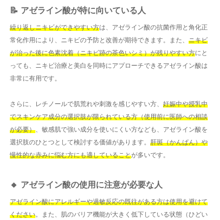
📝 アゼライン酸が特に向いている人
繰り返しニキビができやすい方
は、アゼライン酸の抗菌作用と角化正
常化作用により、ニキビの予防と改善が期待できます。また、
ニキビ
が治った後に色素沈着（ニキビ跡の茶色いシミ）が残りやすい方
にと
っても、ニキビ治療と美白を同時にアプローチできるアゼライン酸は
非常に有用です。
さらに、レチノールで肌荒れや刺激を感じやすい方、
妊娠中や授乳中
でスキンケア成分の選択肢が限られている方（使用前に医師への相談
が必要）
、敏感肌で強い成分を使いにくい方なども、アゼライン酸を
選択肢のひとつとして検討する価値があります。
肝斑（かんぱん）や
慢性的な赤みに悩む方にも適していること
が多いです。
🔸 アゼライン酸の使用に注意が必要な人
アゼライン酸にアレルギーや過敏反応の既往がある方は使用を避けて
ください
。また、肌のバリア機能が大きく低下している状態（ひどい