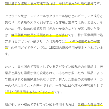
酸は適切な濃度と使用方法であれば、毎日の使用が可能な成分
です。
アゼライン酸は、レチノールやグリコール酸などのピーリング成分と
異なり、角質層を大きく剥がすような作用が主体ではありません。そ
のため、使い始めの敏感反応（赤みやかゆみなど）が落ち着いた後
は、
毎日朝晩の使用が推奨されることが多い
です。特に医療機関で処
方されるアゼライン酸クリーム（海外では
15〜20%濃度のものが主
流
）の使用ガイドラインでは、1日2回の継続使用が基本とされていま
す。
ただし、日本国内で市販されているアゼライン酸配合の化粧品は、医
薬品と異なり濃度が低く設定されているものが多いため、製品によっ
て推奨される使用頻度が異なります。購入した製品の説明書やメーカ
ーの指示に従うことが基本ですが、一般的には化粧水や美容液として
1日1〜2回使用するものがほとんど
です。
肌が弱い方や初めてアゼライン酸を使用する方は、
最初から毎日使う