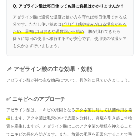
Q. アゼライン酸は毎日使っても肌に負担はかかりませんか？
アゼライン酸は適切な濃度と使い方を守れば毎日使用できる成
分です。ただし使い始めは
ピリピリ感や赤みが出る場合がある
ため、最初は1日おきや週数回から始め
、肌が慣れてきたら
徐々に毎日の使用へ移行するのが安心です。使用後の保湿ケア
も欠かさず行いましょう。
📌 アゼライン酸の主な効果・効能
アゼライン酸が持つ主な効果について、具体的に見ていきましょう。
✅ ニキビへのアプローチ
アゼライン酸は、ニキビの原因となる
アクネ菌に対して抗菌作用を発
揮
します。アクネ菌は毛穴の中で皮脂を分解し、炎症を引き起こす物
質を産生しますが、アゼライン酸はこのアクネ菌の増殖を抑えること
でニキビの悪化を防ぎます。また、角質の肥厚を正常化することで毛