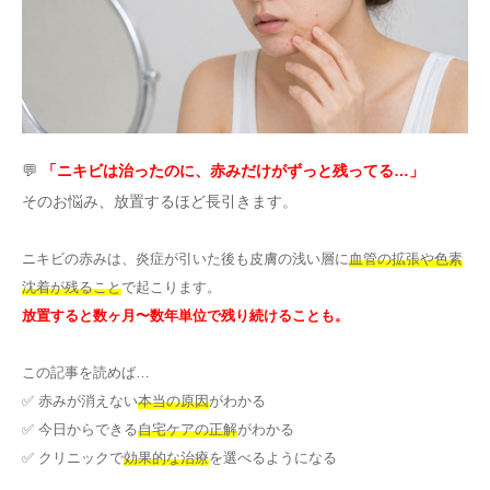
その他
言語
简体中文
한국어
日本語
Español
💬
「ニキビは治ったのに、赤みだけがずっと残ってる…」
English
そのお悩み、放置するほど長引きます。
ニキビの赤みは、炎症が引いた後も皮膚の浅い層に
血管の拡張や色素
沈着が残ること
で起こります。
放置すると数ヶ月〜数年単位で残り続けることも。
この記事を読めば…
✅ 赤みが消えない
本当の原因
がわかる
✅ 今日からできる
自宅ケアの正解
がわかる
✅ クリニックで
効果的な治療
を選べるようになる