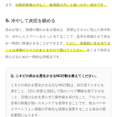
ます。
比較的刺激が少なく、敏感肌の方にも使いやすい成分です。
📝 冷やして炎症を鎮める
赤みが強く、熱感や腫れがある場合は、清潔なタオルに包んだ保冷剤
や、冷やしたスプーンをそっと当てることで、血管を収縮させて赤み
を一時的に軽減させることができます。
ただし、直接肌に氷を当てる
ことは凍傷のリスクがありますので避けてください。
あくまで炎症を
和らげるための一時的な対処法です。
Q. ニキビの赤みを悪化させるNG行動を教えてください。
ニキビの赤みを悪化させる主なNG行動は、自己流でニキビを
潰すこと、1日に何度も洗顔して肌のバリア機能を低下させる
こと、日焼け止めを塗らずに紫外線を浴びること、アルコール
含有の刺激が強いスキンケアを使用することです。枕カバーや
スマートフォン画面の不衛生な状態を放置することも赤みの悪
化要因になります。