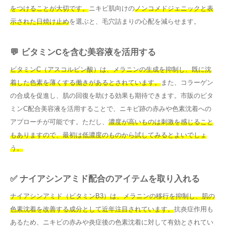
をつけることが大切です。
ニキビ肌向けの
ノンコメドジェニックと表
示された日焼け止め
を選ぶと、毛穴詰まりの心配を減らせます。
💬 ビタミンCを含む美容液を活用する
ビタミンC（アスコルビン酸）は、メラニンの生成を抑制し、既に沈
着した色素を薄くする働きがあるとされています。
また、コラーゲン
の合成を促進し、肌の回復を助ける効果も期待できます。市販のビタ
ミンC配合美容液を活用することで、ニキビ跡の赤みや色素沈着への
アプローチが可能です。ただし、
濃度が高いものは刺激を感じること
もありますので、最初は低濃度のものから試してみるとよいでしょ
う。
✅ ナイアシンアミド配合のアイテムを取り入れる
ナイアシンアミド（ビタミンB3）は、メラニンの移行を抑制し、肌の
色素沈着を改善する成分として近年注目されています。
抗炎症作用も
あるため、ニキビの赤みや炎症後の色素沈着に対して有効とされてい