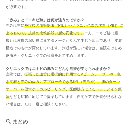
が必要です。
「赤み」と「ニキビ跡」は何が違うのですか？
赤みは主に
炎症後の血管拡張（PIE）やメラニン色素の沈着（PIH）に
よるもので、皮膚の比較的浅い層の変化です。
一方、ニキビ跡（瘢
痕）は皮膚の深い層にまでダメージが及んで生じた凹凸であり、皮膚
構造そのものが変化しています。判断が難しい場合は、当院をはじめ
皮膚科・クリニックでの診察をおすすめします。
クリニックではニキビの赤みにどんな治療が受けられますか？
当院では、
拡張した血管に選択的に作用するVビームレーザーや、色
素沈着と赤みの両方にアプローチできるIPL（光治療）、肌のターン
オーバーを促すケミカルピーリング、医師処方によるトレチノイン療
法
などを症状に応じてご提案しています。自宅ケアで改善が見られな
い場合は、ぜひ一度ご相談ください。
🔍 まとめ