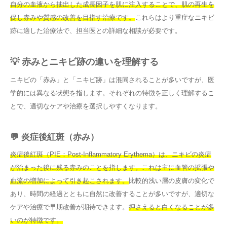
自分の血液から抽出した成長因子を肌に注入することで、肌の再生を
促し赤みや質感の改善を目指す治療です。
これらはより重症なニキビ
跡に適した治療法で、担当医との詳細な相談が必要です。
💡 赤みとニキビ跡の違いを理解する
ニキビの「赤み」と「ニキビ跡」は混同されることが多いですが、医
学的には異なる状態を指します。それぞれの特徴を正しく理解するこ
とで、適切なケアや治療を選択しやすくなります。
💬 炎症後紅斑（赤み）
炎症後紅斑（PIE：Post-Inflammatory Erythema）は、ニキビの炎症
が治まった後に残る赤みのことを指します。これは主に血管の拡張や
血流の増加によって引き起こされます。
比較的浅い層の皮膚の変化で
あり、時間の経過とともに自然に改善することが多いですが、適切な
ケアや治療で早期改善が期待できます。
押さえると白くなることが多
いのが特徴です。