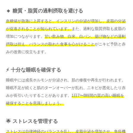
🔸 糖質・脂質の過剰摂取を避ける
血糖値が急激に上昇すると、インスリンの分泌が増加し、皮脂の分泌
が促進されることが知られています。
また、過剰な脂質摂取も皮脂の
増加につながります。
甘い飲み物、白米、白パン、揚げ物などの過剰
摂取は控え、バランスの取れた食事を心がけること
がニキビ予防と赤
みの改善に役立ちます。
⚡ 十分な睡眠を確保する
睡眠中には成長ホルモンが分泌され、肌の修復や再生が行われます。
睡眠不足が続くと肌のターンオーバーが乱れ、ニキビが悪化したり赤
みが長引いたりすることがあります。
1日7〜8時間の質の高い睡眠を
確保することを意識しましょう。
🌟 ストレスを管理する
ストレスは自律神経のバランスを乱し、皮脂分泌を増加させ、免疫機