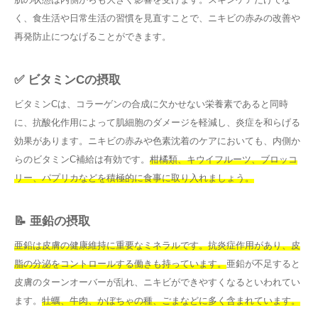
く、食生活や日常生活の習慣を見直すことで、ニキビの赤みの改善や
再発防止につなげることができます。
✅ ビタミンCの摂取
ビタミンCは、コラーゲンの合成に欠かせない栄養素であると同時
に、抗酸化作用によって肌細胞のダメージを軽減し、炎症を和らげる
効果があります。ニキビの赤みや色素沈着のケアにおいても、内側か
らのビタミンC補給は有効です。
柑橘類、キウイフルーツ、ブロッコ
リー、パプリカなどを積極的に食事に取り入れましょう。
📝 亜鉛の摂取
亜鉛は皮膚の健康維持に重要なミネラルです。抗炎症作用があり、皮
脂の分泌をコントロールする働きも持っています。
亜鉛が不足すると
皮膚のターンオーバーが乱れ、ニキビができやすくなるといわれてい
ます。
牡蠣、牛肉、かぼちゃの種、ごまなどに多く含まれています。