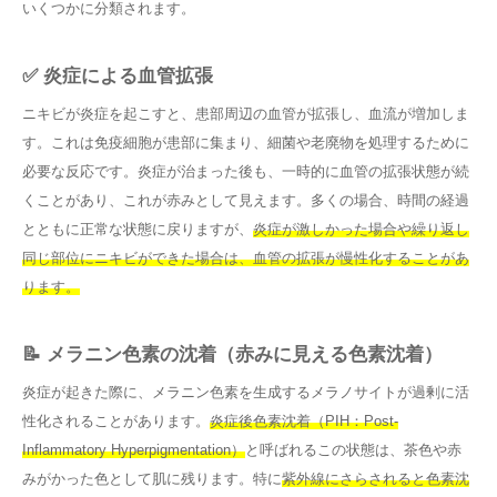
いくつかに分類されます。
✅ 炎症による血管拡張
ニキビが炎症を起こすと、患部周辺の血管が拡張し、血流が増加しま
す。これは免疫細胞が患部に集まり、細菌や老廃物を処理するために
必要な反応です。炎症が治まった後も、一時的に血管の拡張状態が続
くことがあり、これが赤みとして見えます。多くの場合、時間の経過
とともに正常な状態に戻りますが、
炎症が激しかった場合や繰り返し
同じ部位にニキビができた場合は、血管の拡張が慢性化することがあ
ります。
📝 メラニン色素の沈着（赤みに見える色素沈着）
炎症が起きた際に、メラニン色素を生成するメラノサイトが過剰に活
性化されることがあります。
炎症後色素沈着（PIH：Post-
Inflammatory Hyperpigmentation）
と呼ばれるこの状態は、茶色や赤
みがかった色として肌に残ります。特に
紫外線にさらされると色素沈