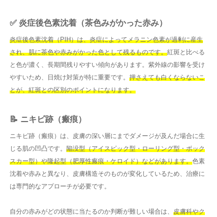
✅ 炎症後色素沈着（茶色みがかった赤み）
炎症後色素沈着（PIH）は、炎症によってメラニン色素が過剰に産生
され、肌に茶色や赤みがかった色として残るものです。
紅斑と比べる
と色が濃く、長期間残りやすい傾向があります。紫外線の影響を受け
やすいため、日焼け対策が特に重要です。
押さえても白くならないこ
とが、紅斑との区別のポイントになります。
📝 ニキビ跡（瘢痕）
ニキビ跡（瘢痕）は、皮膚の深い層にまでダメージが及んだ場合に生
じる肌の凹凸です。
陥没型（アイスピック型・ローリング型・ボック
スカー型）や隆起型（肥厚性瘢痕・ケロイド）などがあります。
色素
沈着や赤みと異なり、皮膚構造そのものが変化しているため、治療に
は専門的なアプローチが必要です。
自分の赤みがどの状態に当たるのか判断が難しい場合は、
皮膚科やク