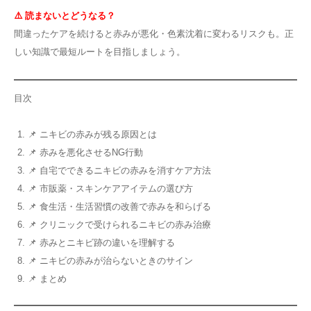
⚠️ 読まないとどうなる？
間違ったケアを続けると赤みが悪化・色素沈着に変わるリスクも。正
しい知識で最短ルートを目指しましょう。
目次
📌 ニキビの赤みが残る原因とは
📌 赤みを悪化させるNG行動
📌 自宅でできるニキビの赤みを消すケア方法
📌 市販薬・スキンケアアイテムの選び方
📌 食生活・生活習慣の改善で赤みを和らげる
📌 クリニックで受けられるニキビの赤み治療
📌 赤みとニキビ跡の違いを理解する
📌 ニキビの赤みが治らないときのサイン
📌 まとめ