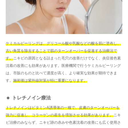
ケミカルピーリングは、グリコール酸や乳酸などの酸を肌に塗布し、
古い角質を除去することで肌のターンオーバーを促進する治療法で
す。
ニキビの原因となる詰まった毛穴の改善だけでなく、炎症後色素
沈着の改善にも効果があります。医療機関で行うケミカルピーリング
は、市販のものと比べて濃度が高く、より確実な効果が期待できま
す。
施術後は紫外線対策が特に重要になります。
🔸 トレチノイン療法
トレチノインはビタミンA誘導体の一種で、皮膚のターンオーバーを
強力に促進し、コラーゲンの産生を増加させる効果があります。
ニキ
ビ治療のみならず、ニキビ跡の赤みや色素沈着の改善にも広く使用さ