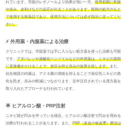
れています。市販のレチノールより効果が強い一方、
使用初期に乾燥
や赤み、皮剥けなどの反応が出ることがあります。医師の処方のもと
で使用する医薬品であり、使用方法については必ず指示に従ってくだ
さい。
⚡ 外用薬・内服薬による治療
クリニックでは、市販薬では手に入らない処方薬を使った治療も可能
です。
アダパレンや過酸化ベンゾイルなどの外用薬は、ニキビの原因
に直接働きかけることで、炎症を抑え赤みの改善を促します。
また、
抗生物質の内服は、アクネ菌の増殖を抑えることで炎症性ニキビの悪
化を防ぎ、赤みの軽減につながります。近年注目されている漢方薬を
取り入れたアプローチも行われています。
🌟 ヒアルロン酸・PRP注射
ニキビ跡が凹みを伴っている場合、ヒアルロン酸注射で凹みを埋める
治療が行われることがあります。また、
PRP（多血小板血漿）療法は