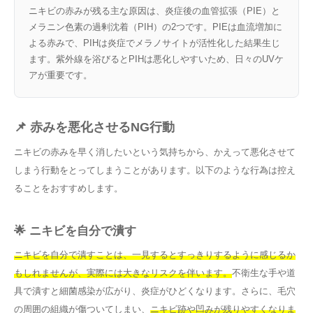
ニキビの赤みが残る主な原因は、炎症後の血管拡張（PIE）と
メラニン色素の過剰沈着（PIH）の2つです。PIEは血流増加に
よる赤みで、PIHは炎症でメラノサイトが活性化した結果生じ
ます。紫外線を浴びるとPIHは悪化しやすいため、日々のUVケ
アが重要です。
📌 赤みを悪化させるNG行動
ニキビの赤みを早く消したいという気持ちから、かえって悪化させて
しまう行動をとってしまうことがあります。以下のような行為は控え
ることをおすすめします。
🌟 ニキビを自分で潰す
ニキビを自分で潰すことは、一見するとすっきりするように感じるか
もしれませんが、実際には大きなリスクを伴います。
不衛生な手や道
具で潰すと細菌感染が広がり、炎症がひどくなります。さらに、毛穴
の周囲の組織が傷ついてしまい、
ニキビ跡や凹みが残りやすくなりま