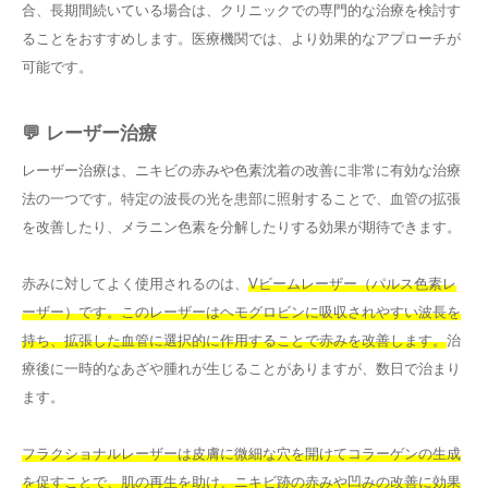
合、長期間続いている場合は、クリニックでの専門的な治療を検討す
ることをおすすめします。医療機関では、より効果的なアプローチが
可能です。
💬 レーザー治療
レーザー治療は、ニキビの赤みや色素沈着の改善に非常に有効な治療
法の一つです。特定の波長の光を患部に照射することで、血管の拡張
を改善したり、メラニン色素を分解したりする効果が期待できます。
赤みに対してよく使用されるのは、
Vビームレーザー（パルス色素レ
ーザー）です。このレーザーはヘモグロビンに吸収されやすい波長を
持ち、拡張した血管に選択的に作用することで赤みを改善します。
治
療後に一時的なあざや腫れが生じることがありますが、数日で治まり
ます。
フラクショナルレーザーは皮膚に微細な穴を開けてコラーゲンの生成
を促すことで、肌の再生を助け、ニキビ跡の赤みや凹みの改善に効果