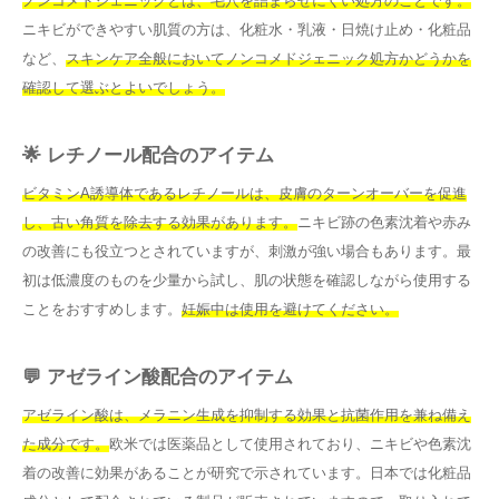
ノンコメドジェニックとは、毛穴を詰まらせにくい処方のことです。
ニキビができやすい肌質の方は、化粧水・乳液・日焼け止め・化粧品
など、
スキンケア全般においてノンコメドジェニック処方かどうかを
確認して選ぶとよいでしょう。
🌟 レチノール配合のアイテム
ビタミンA誘導体であるレチノールは、皮膚のターンオーバーを促進
し、古い角質を除去する効果があります。
ニキビ跡の色素沈着や赤み
の改善にも役立つとされていますが、刺激が強い場合もあります。最
初は低濃度のものを少量から試し、肌の状態を確認しながら使用する
ことをおすすめします。
妊娠中は使用を避けてください。
💬 アゼライン酸配合のアイテム
アゼライン酸は、メラニン生成を抑制する効果と抗菌作用を兼ね備え
た成分です。
欧米では医薬品として使用されており、ニキビや色素沈
着の改善に効果があることが研究で示されています。日本では化粧品