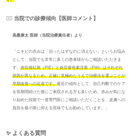
👨‍⚕️ 当院での診療傾向【医師コメント】
高桑康太 医師（当院治療責任者）より
「ニキビの赤みは「治ったはずなのに消えない」というお悩み
として、当院でも非常に多くの患者様からご相談いただきま
す。
炎症後紅斑（PIE）と炎症後色素沈着（PIH）はそれぞれ
原因が異なるため、正確に見極めたうえで治療法を選ぶことが
早期改善への近道です。
最近の傾向として、自己判断でのケア
を長期間続けた後にご来院される方も多いため、赤みが気にな
り始めた段階で一度専門医にご相談いただくことを、皮膚への
負担を最小限に抑える意味でもお勧めしています。」
✨ よくある質問