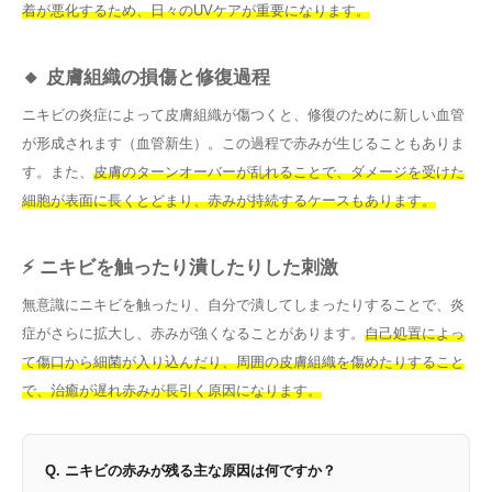
着が悪化するため、日々のUVケアが重要になります。
🔸 皮膚組織の損傷と修復過程
ニキビの炎症によって皮膚組織が傷つくと、修復のために新しい血管
が形成されます（血管新生）。この過程で赤みが生じることもありま
す。また、
皮膚のターンオーバーが乱れることで、ダメージを受けた
細胞が表面に長くとどまり、赤みが持続するケースもあります。
⚡ ニキビを触ったり潰したりした刺激
無意識にニキビを触ったり、自分で潰してしまったりすることで、炎
症がさらに拡大し、赤みが強くなることがあります。
自己処置によっ
て傷口から細菌が入り込んだり、周囲の皮膚組織を傷めたりすること
で、治癒が遅れ赤みが長引く原因になります。
Q. ニキビの赤みが残る主な原因は何ですか？