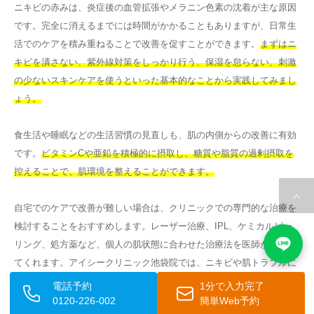
ニキビの赤みは、炎症後の血管拡張やメラニン色素の沈着が主な原因
です。完全に消えるまでには時間がかかることもありますが、日常生
活でのケアを積み重ねることで改善を促すことができます。
まずはニ
キビを潰さない、紫外線対策をしっかり行う、保湿を怠らない、刺激
の少ないスキンケアを使うといった基本的なことから実践してみまし
ょう。
食生活や睡眠などの生活習慣の見直しも、肌の内側からの改善に有効
です。
ビタミンCや亜鉛を積極的に摂取し、糖質や脂質の過剰摂取を
控えることで、肌環境を整えることができます。
自宅でのケアで改善が難しい場合は、クリニックでの専門的な治療を
検討することをおすすめします。レーザー治療、IPL、ケミカルピー
リング、処方薬など、個人の肌状態に合わせた治療法を医師が提案し
てくれます。アイシークリニック池袋院では、ニキビや肌トラブルに
関するお悩みに対して、丁寧なカウンセリングをもとに最適な治療法
電話予約
1分で入力完了
をご提案しています。
赤みがなかなか改善しない、ニキビ跡が気にな
0120-226-002
簡単Web予約