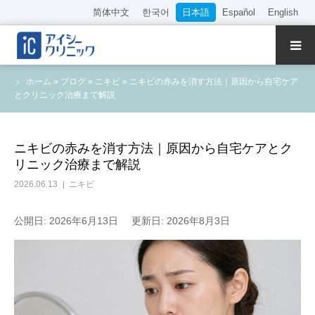
简体中文
한국어
日本語
Español
English
クリニック紹介
ホーム
»
ブログ
»
ニキビ
»
ニキビの赤みを消す方法｜原因から自宅ケア
とクリニック治療まで解説
診療内容
院長・医師の紹介
ニキビの赤みを消す方法｜原因から自宅ケアとク
リニック治療まで解説
WEB予約
2026.06.13
ニキビ
料金表
公開日: 2026年6月13日
更新日: 2026年8月3日
アクセス
採用情報