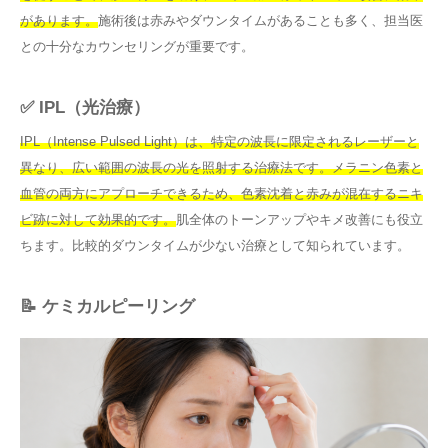
があります。
施術後は赤みやダウンタイムがあることも多く、担当医
との十分なカウンセリングが重要です。
✅ IPL（光治療）
IPL（Intense Pulsed Light）は、特定の波長に限定されるレーザーと
異なり、広い範囲の波長の光を照射する治療法です。メラニン色素と
血管の両方にアプローチできるため、色素沈着と赤みが混在するニキ
ビ跡に対して効果的です。
肌全体のトーンアップやキメ改善にも役立
ちます。比較的ダウンタイムが少ない治療として知られています。
📝 ケミカルピーリング