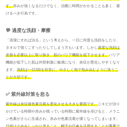
す。
赤みが強くなるだけでなく、治癒に時間がかかることも多く、避
けるべき行為です。
💬 過度な洗顔・摩擦
「清潔にすれば治る」という考えから、一日に何度も洗顔をしたり、
タオルで強くこすったりしてしまう方もいます。しかし
過度な洗顔は
皮脂を必要以上に取り除き、肌のバリア機能を低下させます。
バリア
機能が低下した肌は外部刺激に敏感になり、炎症が悪化しやすくなり
ます。
洗顔は一日2回を目安に、やさしく泡で包み込むように洗うこ
とが大切です。
✅ 紫外線対策を怠る
紫外線は炎症後色素沈着を悪化させる大きな要因です。
ニキビが治り
かけている時期や赤みが残っている時期に紫外線を浴びると、メラニ
ン色素がさらに生成され、赤みや色素沈着が濃くなってしまいます。
日焼け止めをしっかり塗ること、帽子や日傘を活用することが重要で