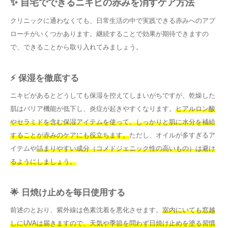
✨ 自宅でできるニキビの赤みを消すケア方法
クリニックに通わなくても、日常生活の中で実践できる赤みへのアプ
ローチがいくつかあります。継続することで効果が期待できますの
で、できることから取り入れてみましょう。
⚡ 保湿を徹底する
ニキビがあるとどうしても保湿を控えてしまいがちですが、乾燥した
肌はバリア機能が低下し、炎症が起きやすくなります。
ヒアルロン酸
やセラミドを含む保湿アイテムを使って、しっかりと肌に水分を補給
することが赤みのケアにも役立ちます。
ただし、オイルが多すぎるア
イテムや
詰まりやすい成分（コメドジェニック性の高いもの）は避け
るようにしましょう。
🌟 日焼け止めを毎日使用する
前述のとおり、紫外線は色素沈着を悪化させます。
室内にいても窓越
しにUVAは届きますので、天気や季節を問わず日焼け止めを塗る習慣