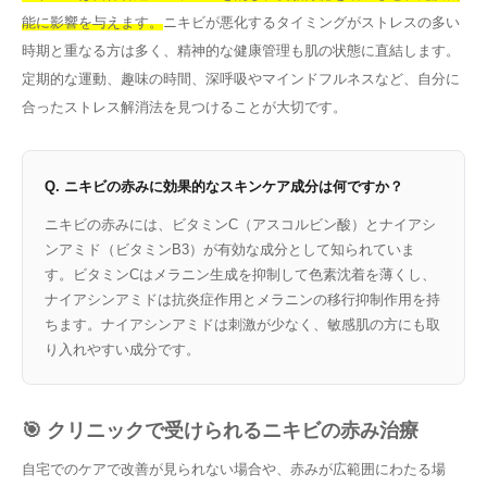
能に影響を与えます。
ニキビが悪化するタイミングがストレスの多い
時期と重なる方は多く、精神的な健康管理も肌の状態に直結します。
定期的な運動、趣味の時間、深呼吸やマインドフルネスなど、自分に
合ったストレス解消法を見つけることが大切です。
Q. ニキビの赤みに効果的なスキンケア成分は何ですか？
ニキビの赤みには、ビタミンC（アスコルビン酸）とナイアシ
ンアミド（ビタミンB3）が有効な成分として知られていま
す。ビタミンCはメラニン生成を抑制して色素沈着を薄くし、
ナイアシンアミドは抗炎症作用とメラニンの移行抑制作用を持
ちます。ナイアシンアミドは刺激が少なく、敏感肌の方にも取
り入れやすい成分です。
🎯 クリニックで受けられるニキビの赤み治療
自宅でのケアで改善が見られない場合や、赤みが広範囲にわたる場