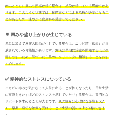
赤みとともに痛みや熱感が続く場合は、感染が続いている可能性があ
ります。このような状態では、抗菌薬などによる治療が必要になるこ
とがあるため、速やかに皮膚科を受診してください。
💬 凹みや盛り上がりが生じている
赤みに加えて皮膚の凹凸が生じている場合は、ニキビ跡（瘢痕）が形
成されている可能性があります。
瘢痕は早期に治療を開始するほど改
善しやすいため、気づいたら早めにクリニックに相談することをおす
すめします。
✅ 精神的なストレスになっている
ニキビの赤みが気になって人前に出ることが怖くなったり、日常生活
に支障をきたすほどのストレスを感じていたりする場合は、専門的な
サポートを求めることが大切です。
肌の悩みは心理的な影響も大き
く、早期に適切な治療を受けることで生活の質の向上が期待できま
す。