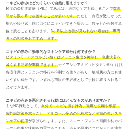
ニキビの赤みはどのくらいで自然に消えますか？
軽度の炎症後紅斑（PIE）であれば、適切なケアを続けることで
数週
間から数ヶ月で改善することが多いです。
ただし、炎症が激しかった
場合や繰り返し同じ部位にニキビができた場合は、数ヶ月から数年単
位で残ることもあります。
3ヶ月以上改善が見られない場合は、専門
医への相談をおすすめします。
ニキビの赤みに効果的なスキンケア成分は何ですか？
ビタミンC（アスコルビン酸）はメラニン生成を抑制し、色素沈着を
薄くする効果が期待できます。
ナイアシンアミド（ビタミンB3）は抗
炎症作用とメラニンの移行を抑制する働きがあり、敏感肌の方にも使
いやすい成分です。いずれも市販の美容液として手軽に取り入れるこ
とができます。
ニキビの赤みを悪化させる行動にはどんなものがありますか？
主なNG行動として、
自分でニキビを潰す行為、過度な洗顔や摩擦、
紫外線対策を怠ること、アルコール多めの化粧水など刺激の強いスキ
ンケアの使用
が挙げられます。また、スマートフォンの画面や枕カバ
ーの不衛生な状態を放置することも、赤みの悪化につながるため注意