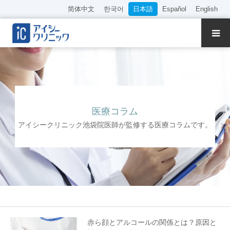
简体中文
한국어
日本語
Español
English
クリニック紹介
診療内容
院長・医師の紹介
医療コラム
アイシークリニック池袋院医師が監修する医療コラムです。
WEB予約
料金表
アクセス
採用情報
赤ら顔とアルコールの関係とは？原因と