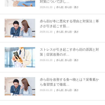
対策について詳し…
2026.01.20
赤ら顔
,
赤ら顔・酒さ
その他
赤ら顔が冬に悪化する理由と対策法｜寒
言語
さが引き起こす肌…
简体中文
한국어
日本語
Español
2026.01.20
赤ら顔
,
赤ら顔・酒さ
English
ストレスが引き起こす赤ら顔の原因と対
策｜症状改善のポ…
2026.01.20
赤ら顔
,
赤ら顔・酒さ
赤ら顔を改善する食べ物とは？栄養素か
ら食習慣まで徹底…
2026.01.20
赤ら顔
,
赤ら顔・酒さ