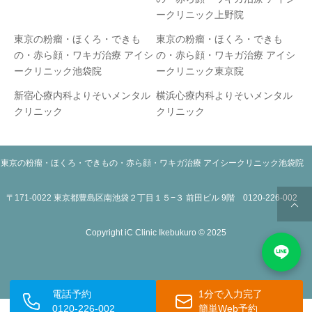
ークリニック上野院
東京の粉瘤・ほくろ・できも
東京の粉瘤・ほくろ・できも
の・赤ら顔・ワキガ治療 アイシ
の・赤ら顔・ワキガ治療 アイシ
ークリニック池袋院
ークリニック東京院
新宿心療内科よりそいメンタル
横浜心療内科よりそいメンタル
クリニック
クリニック
東京の粉瘤・ほくろ・できもの・赤ら顔・ワキガ治療 アイシークリニック池袋院
〒171-0022 東京都豊島区南池袋２丁目１５−３ 前田ビル 9階 0120-226-002
Copyright iC Clinic Ikebukuro © 2025
電話予約
1分で入力完了
0120-226-002
簡単Web予約
運営：
医療法人社団鉄結会