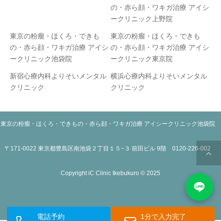
の・赤ら顔・ワキガ治療 アイシ
ークリニック上野院
東京の粉瘤・ほくろ・できも
東京の粉瘤・ほくろ・できも
の・赤ら顔・ワキガ治療 アイシ
の・赤ら顔・ワキガ治療 アイシ
ークリニック池袋院
ークリニック東京院
新宿心療内科よりそいメンタル
横浜心療内科よりそいメンタル
クリニック
クリニック
東京の粉瘤・ほくろ・できもの・赤ら顔・ワキガ治療 アイシークリニック池袋院
〒171-0022 東京都豊島区南池袋２丁目１５−３ 前田ビル 9階 0120-226-002
Copyright iC Clinic Ikebukuro © 2025
電話予約
1分で入力完了