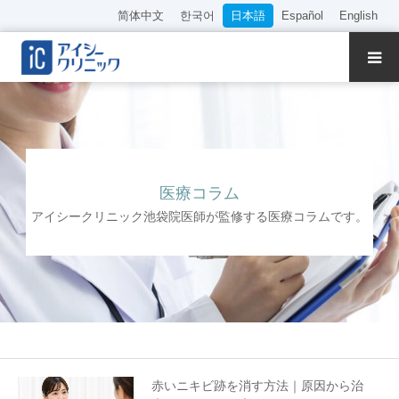
简体中文
한국어
日本語
Español
English
クリニック紹介
診療内容
院長・医師の紹介
医療コラム
アイシークリニック池袋院医師が監修する医療コラムです。
WEB予約
料金表
アクセス
採用情報
赤いニキビ跡を消す方法｜原因から治