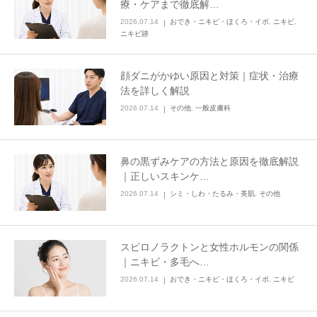
療・ケアまで徹底解…
2026.07.14
おでき・ニキビ・ほくろ・イボ
,
ニキビ
,
その他
ニキビ跡
言語
顔ダニがかゆい原因と対策｜症状・治療
法を詳しく解説
简体中文
한국어
日本語
Español
2026.07.14
その他
,
一般皮膚科
English
鼻の黒ずみケアの方法と原因を徹底解説
｜正しいスキンケ…
2026.07.14
シミ・しわ・たるみ・美肌
,
その他
スピロノラクトンと女性ホルモンの関係
｜ニキビ・多毛へ…
2026.07.14
おでき・ニキビ・ほくろ・イボ
,
ニキビ