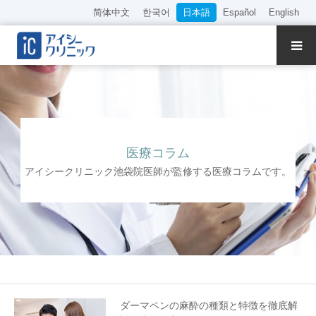
简体中文
한국어
日本語
Español
English
クリニック紹介
診療内容
院長・医師の紹介
医療コラム
アイシークリニック池袋院医師が監修する医療コラムです。
WEB予約
料金表
アクセス
採用情報
ダーマペンの麻酔の種類と特徴を徹底解