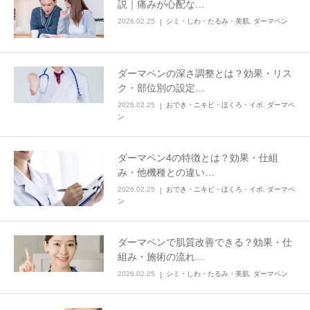
説｜痛みが心配な…
2026.02.25
シミ・しわ・たるみ・美肌
,
ダーマペン
その他
言語
ダーマペンの深さ調整とは？効果・リス
ク・部位別の設定…
简体中文
한국어
日本語
Español
2026.02.25
おでき・ニキビ・ほくろ・イボ
,
ダーマペ
English
ン
ダーマペン4の特徴とは？効果・仕組
み・他機種との違い…
2026.02.25
おでき・ニキビ・ほくろ・イボ
,
ダーマペ
ン
ダーマペンで肌質改善できる？効果・仕
組み・施術の流れ…
2026.02.25
シミ・しわ・たるみ・美肌
,
ダーマペン