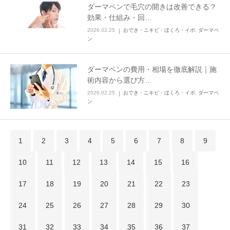
ダーマペンで毛穴の開きは改善できる？
効果・仕組み・回…
2026.02.25
おでき・ニキビ・ほくろ・イボ
,
ダーマペ
ン
ダーマペンの費用・相場を徹底解説｜施
術内容から選び方…
2026.02.25
おでき・ニキビ・ほくろ・イボ
,
ダーマペ
ン
1
2
3
4
5
6
7
8
9
10
11
12
13
14
15
16
17
18
19
20
21
22
23
24
25
26
27
28
29
30
31
32
33
34
35
36
37