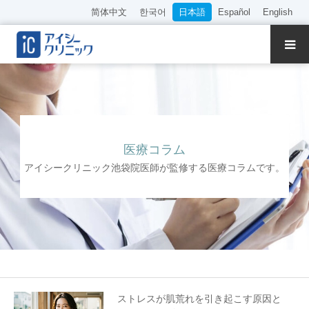
简体中文
한국어
日本語
Español
English
クリニック紹介
診療内容
院長・医師の紹介
医療コラム
アイシークリニック池袋院医師が監修する医療コラムです。
WEB予約
料金表
アクセス
採用情報
ストレスが肌荒れを引き起こす原因と