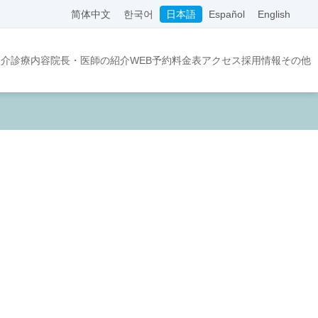
简体中文
한국어
日本語
Español
English
紹介
診療内容
院長・医師の紹介
WEB予約
料金表
アクセス
採用情報
その他