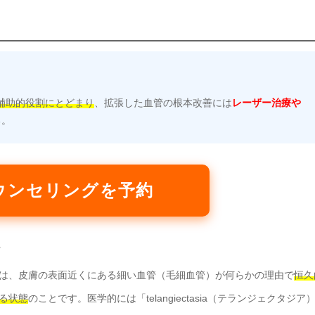
補助的役割にとどまり
、拡張した血管の根本改善には
レーザー治療や
る。
ウンセリングを予約
は、皮膚の表面近くにある細い血管（毛細血管）が何らかの理由で
恒久
る状態
のことです。医学的には「telangiectasia（テランジェクタジア