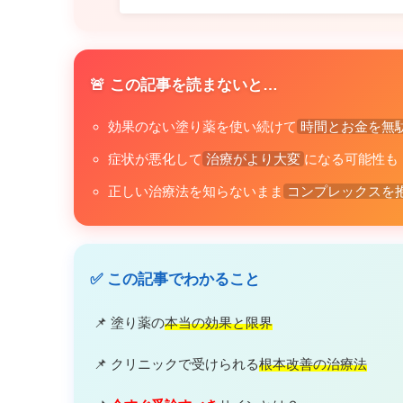
🚨 この記事を読まないと…
効果のない塗り薬を使い続けて
時間とお金を無
症状が悪化して
治療がより大変
になる可能性も
正しい治療法を知らないまま
コンプレックスを
✅ この記事でわかること
📌 塗り薬の
本当の効果と限界
📌 クリニックで受けられる
根本改善の治療法