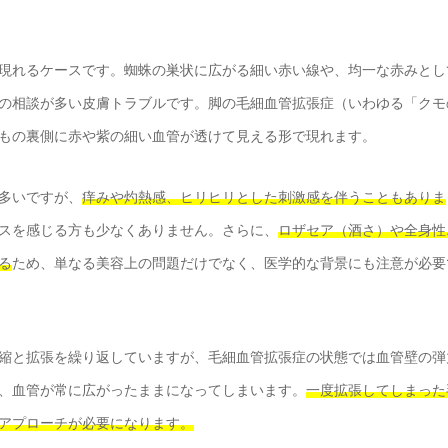
現れるケースです。蜘蛛の巣状に広がる細い赤い線や、均一な赤みとし
の相談が多い皮膚トラブルです。脚の毛細血管拡張症（いわゆる「クモ
もの裏側に赤や紫の細い血管が透けて見える形で現れます。
多いですが、
痒みや灼熱感、ヒリヒリとした刺激感を伴うこともありま
スを感じる方も少なくありません。さらに、
ロザセア（酒さ）や全身性
る
ため、単なる美容上の問題だけでなく、医学的な背景にも注意が必要
縮と拡張を繰り返していますが、毛細血管拡張症の状態では血管壁の弾
、血管が常に広がったままになってしまいます。
一度拡張してしまった
アプローチが必要になります。