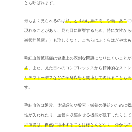
とも呼ばれます。
最もよく見られるのは
顔、とりわけ鼻の周囲や頬、あご
に
現れることがあり、見た目に影響するため、特に女性から
巣状静脈瘤」）も珍しくなく、こちらはふくらはぎや太も
毛細血管拡張症は健康上の深刻な問題になりにくいことが
す
。また、見た目へのコンプレックスから精神的なストレ
リテマトーデスなどの全身疾患と関連して現れることもあ
す。
毛細血管は通常、体温調節や酸素・栄養の供給のために収
性が失われたり、血管を収縮させる機能が低下したりして
細血管は、自然に縮小することはほとんどなく、外からの