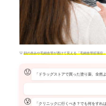
💡
顔の赤みや毛細血管が透けて見える「毛細血管拡張症
😟
「ドラッグストアで買った塗り薬、全然
😰
「クリニックに行くべき？でも何をすれ