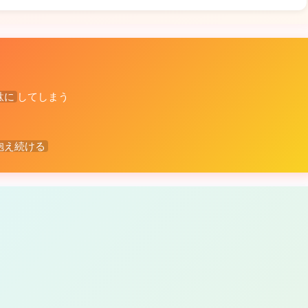
駄に
してしまう
抱え続ける