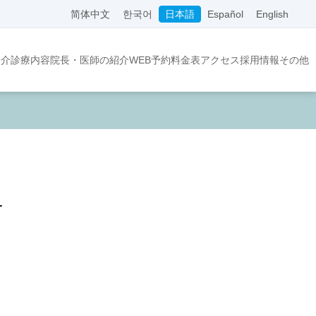
简体中文
한국어
日本語
Español
English
紹介
診療内容
院長・医師の紹介
WEB予約
料金表
アクセス
採用情報
その他
対