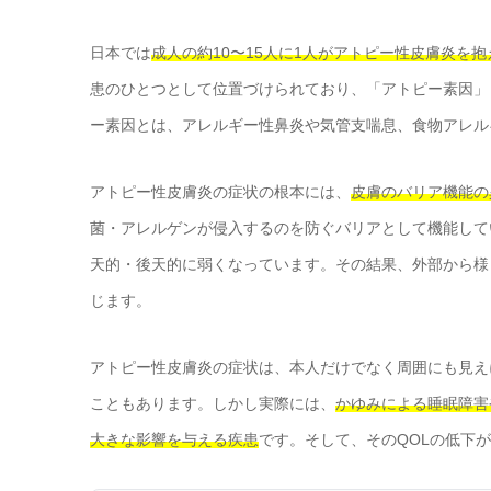
日本では
成人の約10〜15人に1人がアトピー性皮膚炎を
患のひとつとして位置づけられており、「アトピー素因」
ー素因とは、アレルギー性鼻炎や気管支喘息、食物アレル
アトピー性皮膚炎の症状の根本には、
皮膚のバリア機能の
菌・アレルゲンが侵入するのを防ぐバリアとして機能して
天的・後天的に弱くなっています。その結果、外部から様
じます。
アトピー性皮膚炎の症状は、本人だけでなく周囲にも見え
こともあります。しかし実際には、
かゆみによる睡眠障害
大きな影響を与える疾患
です。そして、そのQOLの低下