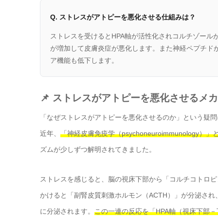
Q. ストレスがアトピーを悪化させる仕組みは？
ストレスを受けるとHPA軸が活性化されコルチゾールが過
が増加して皮膚炎症が悪化します。また神経ペプチド
ア機能も低下します。
📌 ストレスがアトピーを悪化させるメ
「なぜストレスがアトピーを悪化させるのか」という疑問
近年、
「神経皮膚免疫学（psychoneuroimmunology）
ズムが少しずつ解明されてきました。
ストレスを感じると、脳の視床下部から「コルチコトロピ
かけると「副腎皮質刺激ホルモン（ACTH）」が分泌さ
に分泌されます。
この一連の反応を「HPA軸（視床下部