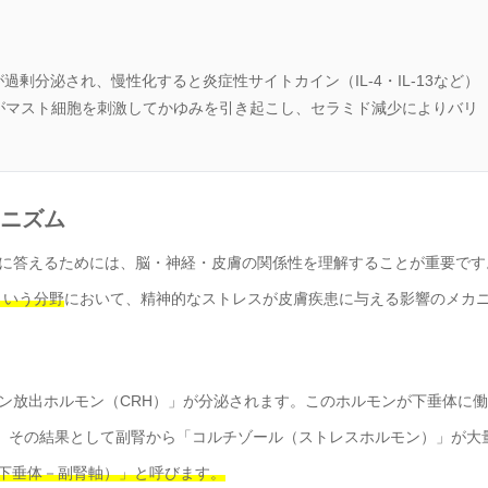
剰分泌され、慢性化すると炎症性サイトカイン（IL-4・IL-13など）
がマスト細胞を刺激してかゆみを引き起こし、セラミド減少によりバリ
カニズム
に答えるためには、脳・神経・皮膚の関係性を理解することが重要です
」という分野
において、精神的なストレスが皮膚疾患に与える影響のメカ
ン放出ホルモン（CRH）」が分泌されます。このホルモンが下垂体に
れ、その結果として副腎から「コルチゾール（ストレスホルモン）」が大
－下垂体－副腎軸）」と呼びます。