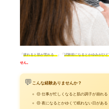
「
疲れると肌が荒れる…
」「
試験前になるとかゆみがひど
せん。
💬
こんな経験ありませんか？
😔 仕事が忙しくなると肌の調子が崩れる
😣 夜になるとかゆくて眠れない日がある