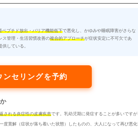
神経ペプチド放出・バリア機能低下
で悪化し、かゆみや睡眠障害がさらな
レス管理・生活習慣改善の
複合的アプローチ
が症状安定に不可欠であ
提供している。
ウンセリングを予約
気か
返される炎症性の皮膚疾患
です。乳幼児期に発症することが多いですが
一度寛解（症状が落ち着いた状態）したものの、大人になって再び悪化