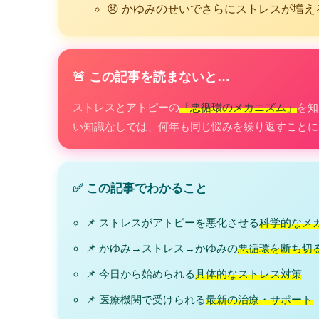
😞 かゆみのせいでさらにストレスが増え
🚨 この記事を読まないと…
ストレスとアトピーの
「悪循環のメカニズム」
を知
い知識なしでは、何年も同じ悩みを繰り返すことに
✅ この記事でわかること
📌 ストレスがアトピーを悪化させる
科学的なメ
📌 かゆみ→ストレス→かゆみの
悪循環を断ち切
📌 今日から始められる
具体的なストレス対策
📌 医療機関で受けられる
最新の治療・サポート