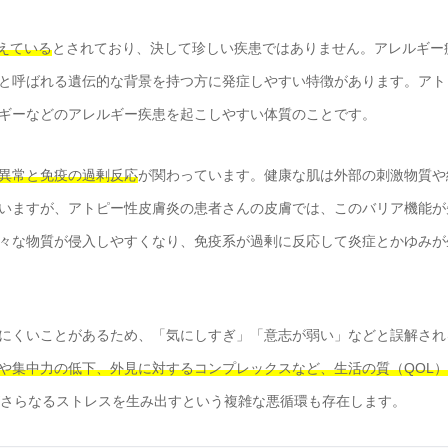
抱えている
とされており、決して珍しい疾患ではありません。アレルギー
と呼ばれる遺伝的な背景を持つ方に発症しやすい特徴があります。アト
ギーなどのアレルギー疾患を起こしやすい体質のことです。
異常と免疫の過剰反応
が関わっています。健康な肌は外部の刺激物質や
いますが、アトピー性皮膚炎の患者さんの皮膚では、このバリア機能が
々な物質が侵入しやすくなり、免疫系が過剰に反応して炎症とかゆみが
にくいことがあるため、「気にしすぎ」「意志が弱い」などと誤解され
や集中力の低下、外見に対するコンプレックスなど、生活の質（QOL
がさらなるストレスを生み出すという複雑な悪循環も存在します。