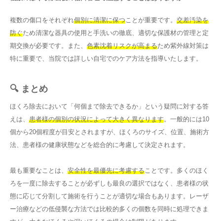
複数の傷口をそれぞれ
個別に清潔に保つ
ことが重要です。
交差汚染を
防ぐ
ため清潔な器具の使用と手洗いの徹底、適切な保護材の管理と定
期交換が必要です。また、
色素沈着リスクが高まる
ため紫外線対策は
特に重要で、当院では詳しい自宅でのケア方法を指導いたします。
🔍 まとめ
ほくろ除去において「何個まで除去できるか」という疑問に対する答
えは、
患者様の個別の状況によって大きく異なります
。一般的には10
個から20個程度が目安とされますが、ほくろのサイズ、位置、施術方
法、患者様の健康状態などを総合的に考慮して決定されます。
最も重要なことは、
安全性を最優先に考慮する
ことです。多くのほく
ろを一度に除去することが必ずしも最良の選択ではなく、患者様の状
態に応じて分割して施術を行うことが適切な場合もあります。レーザ
ー治療などの低侵襲な方法では比較的多くの個数を同時に処理できま