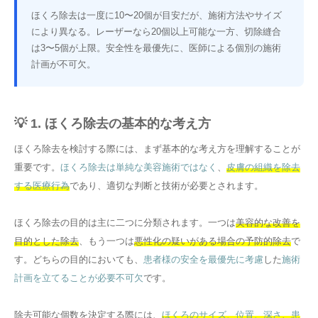
ほくろ除去は一度に10〜20個が目安だが、施術方法やサイズ
により異なる。レーザーなら20個以上可能な一方、切除縫合
は3〜5個が上限。安全性を最優先に、医師による個別の施術
計画が不可欠。
💡 1. ほくろ除去の基本的な考え方
ほくろ除去を検討する際には、まず基本的な考え方を理解することが
重要です。
ほくろ除去は単純な美容施術ではなく
、
皮膚の組織を除去
する医療行為
であり、適切な判断と技術が必要とされます。
ほくろ除去の目的は主に二つに分類されます。一つは
美容的な改善を
目的とした除去
、もう一つは
悪性化の疑いがある場合の予防的除去
で
す。どちらの目的においても、
患者様の安全を最優先に考慮
した
施術
計画を立てることが必要不可欠
です。
除去可能な個数を決定する際には、
ほくろのサイズ、位置、深さ
、
患