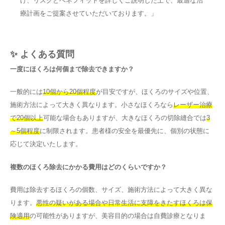
け、リスクとベネフィットを詳しくご説明した上で、最適な治
療計画をご提案させていただいております。」
✨ よくある質問
一度にほくろは何個まで除去できますか？
一般的には
10個から20個程度
が目安ですが、ほくろのサイズや位置、
施術方法によって大きく異なります。小さなほくろなら
レーザー治療
で20個以上
可能な場合もありますが、大きなほくろの切除縫合では
3
～5個程度
に制限されます。患者様の安全を最優先に、個別の状態に
応じて決定いたします。
複数のほくろ除去にかかる費用はどのくらいですか？
費用は除去するほくろの個数、サイズ、施術方法によって大きく異な
ります。
悪性の疑いがある場合や日常生活に支障をきたすほくろは保
険適用
の可能性がありますが、美容目的の場合は自費診療となりま