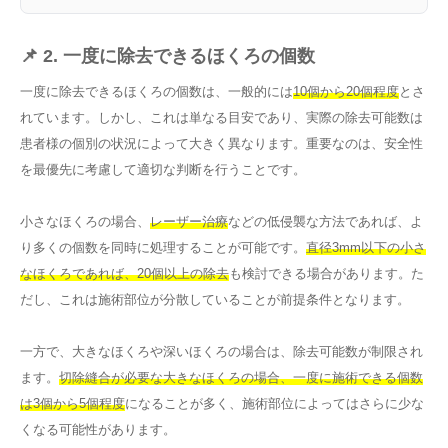
📌 2. 一度に除去できるほくろの個数
一度に除去できるほくろの個数は、一般的には
10個から20個程度
とさ
れています。しかし、これは単なる目安であり、実際の除去可能数は
患者様の個別の状況によって大きく異なります。重要なのは、安全性
を最優先に考慮して適切な判断を行うことです。
小さなほくろの場合、
レーザー治療
などの低侵襲な方法であれば、よ
り多くの個数を同時に処理することが可能です。
直径3mm以下の小さ
なほくろであれば、20個以上の除去
も検討できる場合があります。た
だし、これは施術部位が分散していることが前提条件となります。
一方で、大きなほくろや深いほくろの場合は、除去可能数が制限され
ます。
切除縫合が必要な大きなほくろの場合、一度に施術できる個数
は3個から5個程度
になることが多く、施術部位によってはさらに少な
くなる可能性があります。