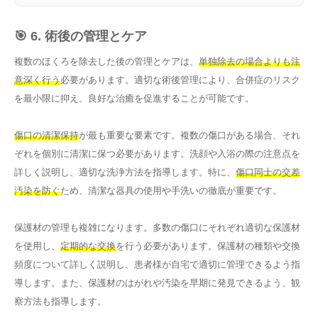
🎯 6. 術後の管理とケア
複数のほくろを除去した後の管理とケアは、
単独除去の場合よりも注
意深く行う
必要があります。適切な術後管理により、合併症のリスク
を最小限に抑え、良好な治癒を促進することが可能です。
傷口の清潔保持
が最も重要な要素です。複数の傷口がある場合、それ
ぞれを個別に清潔に保つ必要があります。洗顔や入浴の際の注意点を
詳しく説明し、適切な洗浄方法を指導します。特に、
傷口同士の交差
汚染を防ぐ
ため、清潔な器具の使用や手洗いの徹底が重要です。
保護材の管理も複雑になります。多数の傷口にそれぞれ適切な保護材
を使用し、
定期的な交換
を行う必要があります。保護材の種類や交換
頻度について詳しく説明し、患者様が自宅で適切に管理できるよう指
導します。また、保護材のはがれや汚染を早期に発見できるよう、観
察方法も指導します。