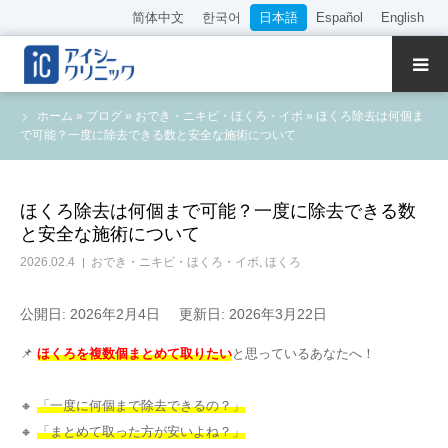
简体中文
한국어
日本語
Español
English
クリニック紹介
ホーム
»
ブログ
»
おでき・ニキビ・ほくろ・イボ
»
ほくろ除去は何個ま
で可能？一度に除去できる数と安全な施術について
診療内容
院長・医師の紹介
ほくろ除去は何個まで可能？一度に除去できる数
と安全な施術について
WEB予約
2026.02.4
おでき・ニキビ・ほくろ・イボ
,
ほくろ
料金表
公開日: 2026年2月4日
更新日: 2026年3月22日
📌
ほくろを複数個まとめて取りたい
と思っているあなたへ！
アクセス
🔸
「一度に何個まで除去できるの？」
採用情報
🔸
「まとめて取った方が安いよね？」