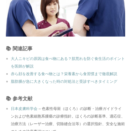
📚 関連記事
大人ニキビの原因は食べ物にある？肌荒れを防ぐ食生活のポイント
を医師が解説
赤ら顔を改善する食べ物とは？栄養素から食習慣まで徹底解説
脂肪腫が急に大きくなった時の対処法と受診すべきタイミング
📚 参考文献
日本皮膚科学会
– 色素性母斑（ほくろ）の診断・治療ガイドライ
ンおよび色素細胞系腫瘍の診療指針。ほくろの診断基準、適応症、
治療方法（レーザー治療、切除縫合法等）の選択指針、安全な施術