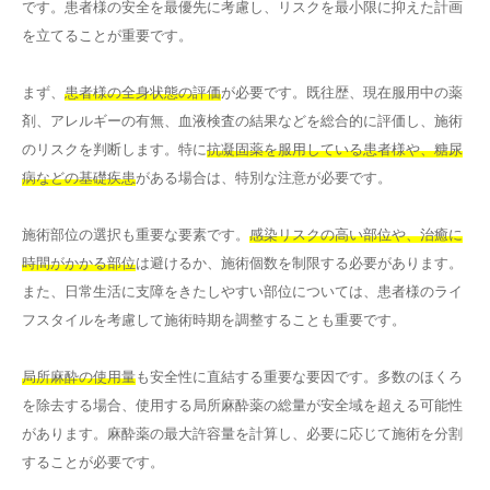
です。患者様の安全を最優先に考慮し、リスクを最小限に抑えた計画
を立てることが重要です。
まず、
患者様の全身状態の評価
が必要です。既往歴、現在服用中の薬
剤、アレルギーの有無、血液検査の結果などを総合的に評価し、施術
のリスクを判断します。特に
抗凝固薬を服用している患者様や、糖尿
病などの基礎疾患
がある場合は、特別な注意が必要です。
施術部位の選択も重要な要素です。
感染リスクの高い部位や、治癒に
時間がかかる部位
は避けるか、施術個数を制限する必要があります。
また、日常生活に支障をきたしやすい部位については、患者様のライ
フスタイルを考慮して施術時期を調整することも重要です。
局所麻酔の使用量
も安全性に直結する重要な要因です。多数のほくろ
を除去する場合、使用する局所麻酔薬の総量が安全域を超える可能性
があります。麻酔薬の最大許容量を計算し、必要に応じて施術を分割
することが必要です。