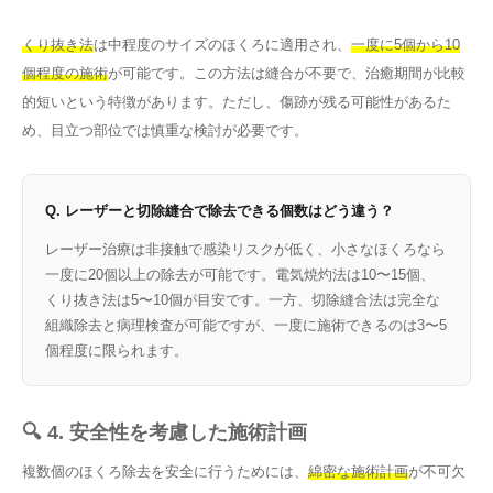
くり抜き法
は中程度のサイズのほくろに適用され、
一度に5個から10
個程度の施術
が可能です。この方法は縫合が不要で、治癒期間が比較
的短いという特徴があります。ただし、傷跡が残る可能性があるた
め、目立つ部位では慎重な検討が必要です。
Q. レーザーと切除縫合で除去できる個数はどう違う？
レーザー治療は非接触で感染リスクが低く、小さなほくろなら
一度に20個以上の除去が可能です。電気焼灼法は10〜15個、
くり抜き法は5〜10個が目安です。一方、切除縫合法は完全な
組織除去と病理検査が可能ですが、一度に施術できるのは3〜5
個程度に限られます。
🔍 4. 安全性を考慮した施術計画
複数個のほくろ除去を安全に行うためには、
綿密な施術計画
が不可欠