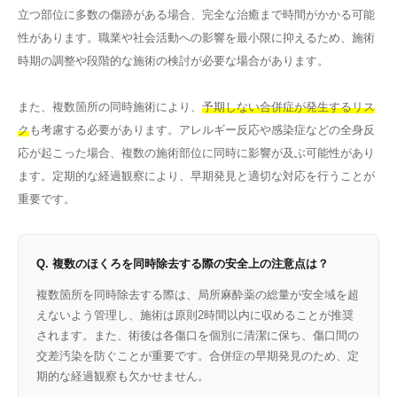
立つ部位に多数の傷跡がある場合、完全な治癒まで時間がかかる可能
性があります。職業や社会活動への影響を最小限に抑えるため、施術
時期の調整や段階的な施術の検討が必要な場合があります。
また、複数箇所の同時施術により、
予期しない合併症が発生するリス
ク
も考慮する必要があります。アレルギー反応や感染症などの全身反
応が起こった場合、複数の施術部位に同時に影響が及ぶ可能性があり
ます。定期的な経過観察により、早期発見と適切な対応を行うことが
重要です。
Q. 複数のほくろを同時除去する際の安全上の注意点は？
複数箇所を同時除去する際は、局所麻酔薬の総量が安全域を超
えないよう管理し、施術は原則2時間以内に収めることが推奨
されます。また、術後は各傷口を個別に清潔に保ち、傷口間の
交差汚染を防ぐことが重要です。合併症の早期発見のため、定
期的な経過観察も欠かせません。