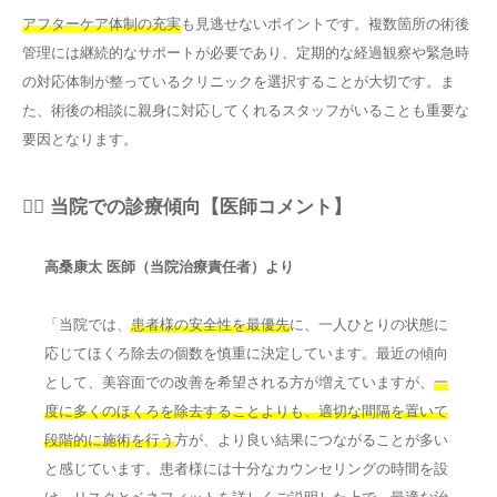
アフターケア体制の充実
も見逃せないポイントです。複数箇所の術後
管理には継続的なサポートが必要であり、定期的な経過観察や緊急時
の対応体制が整っているクリニックを選択することが大切です。ま
た、術後の相談に親身に対応してくれるスタッフがいることも重要な
要因となります。
👨‍⚕️ 当院での診療傾向【医師コメント】
高桑康太 医師（当院治療責任者）より
「当院では、
患者様の安全性を最優先
に、一人ひとりの状態に
応じてほくろ除去の個数を慎重に決定しています。最近の傾向
として、美容面での改善を希望される方が増えていますが、
一
度に多くのほくろを除去することよりも、適切な間隔を置いて
段階的に施術を行う
方が、より良い結果につながることが多い
と感じています。患者様には十分なカウンセリングの時間を設