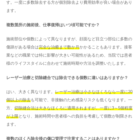
す。一度に多数除去する方が個別除去より費用効率が良い場合があり
ます。
複数箇所の施術後、仕事復帰はいつ頃可能ですか？
施術部位や個数によって異なりますが、顔面など目立つ部位に多数の
傷跡がある場合は
完全な治癒まで数か月
かかることもあります。接客
業などの職業では特に影響が大きい可能性があるため、当院では患者
様のライフスタイルに合わせて施術時期や方法を調整いたします。
レーザー治療と切除縫合では除去できる個数に違いはありますか？
はい、大きく異なります。
レーザー治療は小さなほくろなら一度に20
個以上の除去
も可能で、非接触のため感染リスクも低くなります。一
方、
切除縫合法は大きなほくろに適用されますが、一度に3～5個程度
が上限
となり、施術時間や患者様への負担を考慮して個数が制限され
ます。
複数のほくろ除去後の傷口管理で注意することはありますか？