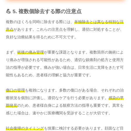
💪 5. 複数個除去する際の注意点
複数のほくろを同時に除去する際には、
単独除去とは異なる特別な注
意点
があります。これらの注意点を理解し、適切に対処することが、
良好な治療結果を得るために不可欠です。
まず、
術後の痛み管理
が重要な課題となります。複数箇所の施術によ
り痛みが増強される可能性があるため、適切な鎮痛剤の処方と使用方
法の指導が必要です。痛みが強い場合は、日常生活に支障をきたす可
能性もあるため、患者様の理解と協力が重要です。
傷口の管理
も複雑になります。多数の傷口がある場合、それぞれの治
癒状況を個別に評価し、適切なケアを行う必要があります。
感染の早
期発見
のため、患者様自身による観察方法の指導も重要です。異常を
感じた場合は、速やかに医療機関を受診することが大切です。
社会復帰のタイミング
も慎重に検討する必要があります。顔面など目