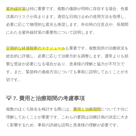
紫外線対策
は特に重要です。複数の傷跡が同時に存在する場合、色素
沈着のリスクが高まります。適切な日焼け止めの使用方法を指導し、
必要に応じて物理的な遮光も推奨します。外出時の注意点や、長期間
にわたる紫外線対策の重要性について説明します。
定期的な経過観察のスケジュール
も重要です。複数箇所の治癒状況を
総合的に評価し、必要に応じて治療方針を調整します。通常よりも頻
繁な受診が必要になる場合があり、患者様の理解と協力が不可欠で
す。また、緊急時の連絡方法についても事前に説明しておくことが大
切です。
💡 7. 費用と治療期間の考慮事項
複数のほくろ除去を検討する際には、
費用と治療期間
について十分に
理解しておくことが重要です。これらの要因は治療計画の決定に大き
く影響するため、事前の詳細な説明と患者様の理解が必要です。