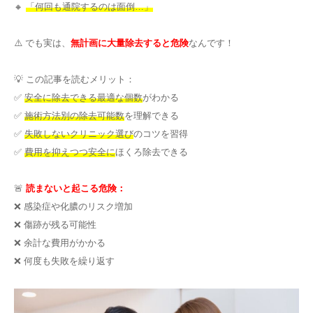
🔸
「何回も通院するのは面倒…」
その他
⚠️ でも実は、
無計画に大量除去すると危険
なんです！
言語
💡 この記事を読むメリット：
简体中文
한국어
日本語
Español
✅
安全に除去できる最適な個数
がわかる
English
✅
施術方法別の除去可能数
を理解できる
✅
失敗しないクリニック選び
のコツを習得
✅
費用を抑えつつ安全に
ほくろ除去できる
🚨
読まないと起こる危険：
❌ 感染症や化膿のリスク増加
❌ 傷跡が残る可能性
❌ 余計な費用がかかる
❌ 何度も失敗を繰り返す