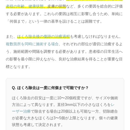
者様の年齢、健康状態
、皮膚の状態
など、多くの要因を総合的に評価
する必要があります。これらの要因は相互に影響し合うため、単純に
「何個まで」という一律の基準を設けることは困難です。
また、
ほくろ除去後の傷跡の治癒過程
も考慮しなければなりません。
複数箇所を同時に施術する場合
、それぞれの部位が適切に治癒するよ
う、施術範囲や間隔を調整する必要があります。患者様の日常生活へ
の影響を最小限に抑えながら、良好な治療結果を得ることが重要な目
標となります。
Q. ほくろ除去は一度に何個まで可能ですか？
ほくろ除去の目安は一度に10〜20個程度ですが、サイズや施術
方法によって異なります。直径3mm以下の小さなほくろを
レ
ーザー治療
で除去する場合は20個以上も可能な一方、切除縫合
が必要な大きなほくろは3〜5個が上限となります。個々の健康
状態も考慮して決定されます。