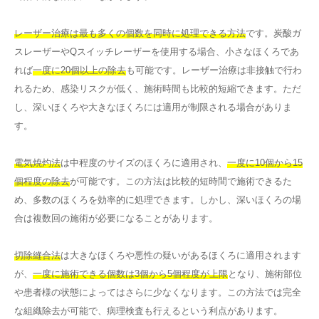
レーザー治療は最も多くの個数を同時に処理できる方法
です。炭酸ガ
スレーザーやQスイッチレーザーを使用する場合、小さなほくろであ
れば
一度に20個以上の除去
も可能です。レーザー治療は非接触で行わ
れるため、感染リスクが低く、施術時間も比較的短縮できます。ただ
し、深いほくろや大きなほくろには適用が制限される場合がありま
す。
電気焼灼法
は中程度のサイズのほくろに適用され、
一度に10個から15
個程度の除去
が可能です。この方法は比較的短時間で施術できるた
め、多数のほくろを効率的に処理できます。しかし、深いほくろの場
合は複数回の施術が必要になることがあります。
切除縫合法
は大きなほくろや悪性の疑いがあるほくろに適用されます
が、
一度に施術できる個数は3個から5個程度が上限
となり、施術部位
や患者様の状態によってはさらに少なくなります。この方法では完全
な組織除去が可能で、病理検査も行えるという利点があります。