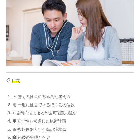
📋
目次
📌 ほくろ除去の基本的な考え方
🔢 一度に除去できるほくろの個数
⚡ 施術方法による除去可能数の違い
🛡️ 安全性を考慮した施術計画
⚠️ 複数個除去する際の注意点
🏥 術後の管理とケア