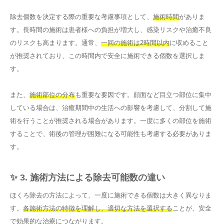
除去個数を決定する際の重要な考慮事項として、
施術時間
がありま
す。長時間の施術は患者様への負担が増大し、感染リスクや治癒不良
のリスクも高まります。通常、
一回の施術は2時間以内
に収めること
が推奨されており、この時間内で安全に施術できる個数を選択しま
す。
また、
施術部位の分布
も重要な要因です。顔面など目立つ部位に集中
している場合は、治癒期間中の生活への影響を考慮して、分割して施
術を行うことが推奨される場合があります。一度に多くの部位を施術
することで、術後の管理が困難になる可能性も考慮する必要がありま
す。
✨ 3. 施術方法による除去可能数の違い
ほくろ除去の方法によって、一度に施術できる個数は大きく異なりま
す。
各施術方法の特徴を理解し、適切な方法を選択する
ことが、安全
で効果的な治療につながります。