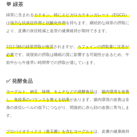
💬 緑茶
緑茶に含まれる
カテキン、特にエピガロカテキンガレート（EGCG）
は
強力な抗炎症作用と抗酸化作用
を持ちます。継続的な緑茶の摂取に
より、皮膚の炎症軽減と血管の健康維持が期待できます。
1日2-3杯の緑茶摂取が推奨
されますが、
カフェインの摂取量に注意が
必要
です。就寝前の摂取は睡眠の質に影響する可能性があるため、午
前中から午後早い時間帯での摂取が適しています。
✅ 発酵食品
ヨーグルト、納豆、味噌、キムチなどの発酵食品
は、
腸内環境を改善
し、免疫系のバランスを整える効果
があります。腸内環境の改善は全
身の炎症レベルの低下につながり、間接的に赤ら顔の改善に寄与しま
す。
プロバイオティクス（善玉菌）を含むヨーグルト
は、皮膚の健康維持