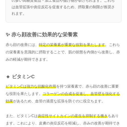
の多い高糖質食品・加工食品や揚げ物が挙げられます。これら
は血管拡張や炎症反応を促進するため、摂取量の制限が推奨さ
れます。
✨ 赤ら顔改善に効果的な栄養素
赤ら顔の改善には、
特定の栄養素が重要な役割を果たします
。これら
の栄養素を意識的に摂取することで、肌の状態を内側から改善し、赤
みの軽減が期待できます。
🔸 ビタミンC
ビタミンCは強力な抗酸化作用
を持つ栄養素で、赤ら顔の改善に重要
な役割を果たします。
コラーゲンの合成を促進し、血管壁を強化する
効果
があるため、血管の過度な拡張を防ぐのに役立ちます。
また、ビタミンCは
炎症性サイトカインの産生を抑制する働き
もあり
ます。これにより、皮膚の炎症反応を軽減し、赤みの改善が期待でき