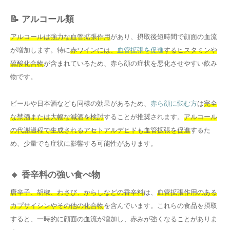
📝 アルコール類
アルコールは強力な血管拡張作用
があり、摂取後短時間で顔面の血流
が増加します。特に
赤ワインには、
血管拡張を促進
するヒスタミンや
硫酸化合物
が含まれているため、赤ら顔の症状を悪化させやすい飲み
物です。
ビールや日本酒なども同様の効果があるため、
赤ら顔に悩む方
は
完全
な禁酒または大幅な減酒を検討
することが推奨されます。
アルコール
の代謝過程で生成されるアセトアルデヒドも血管拡張を促進
するた
め、少量でも症状に影響する可能性があります。
🔸 香辛料の強い食べ物
唐辛子、胡椒、わさび、からしなどの香辛料
は、
血管拡張作用のある
カプサイシンやその他の化合物
を含んでいます。これらの食品を摂取
すると、一時的に顔面の血流が増加し、赤みが強くなることがありま