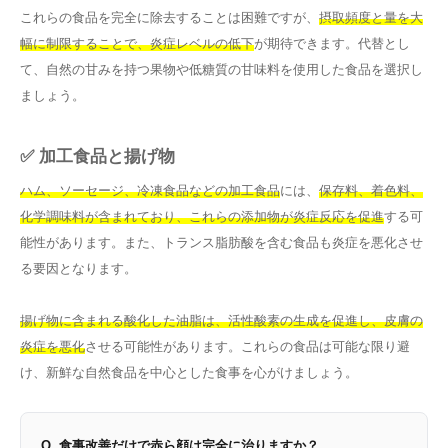
これらの食品を完全に除去することは困難ですが、
摂取頻度と量を大
幅に制限することで、炎症レベルの低下
が期待できます。代替とし
て、自然の甘みを持つ果物や低糖質の甘味料を使用した食品を選択し
ましょう。
✅ 加工食品と揚げ物
ハム、ソーセージ、冷凍食品などの加工食品
には、
保存料、着色料、
化学調味料が含まれており、これらの添加物が炎症反応を促進
する可
能性があります。また、トランス脂肪酸を含む食品も炎症を悪化させ
る要因となります。
揚げ物に含まれる酸化した油脂は、活性酸素の生成を促進し、皮膚の
炎症を悪化
させる可能性があります。これらの食品は可能な限り避
け、新鮮な自然食品を中心とした食事を心がけましょう。
Q. 食事改善だけで赤ら顔は完全に治りますか？