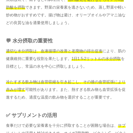
肪酸を摂取
できます。野菜の栄養素を逃さないため、蒸し野菜や軽い
炒め物がおすすめです。揚げ物は避け、オリーブオイルやアマニ油な
どの良質な油を適量使用しましょう。
💬 水分摂取の重要性
適切な水分摂取は、血液循環の改善と老廃物の排出促進
により、肌の
健康維持に重要な役割を果たします。
1日1.5-2リットルの水分摂取
を
目標とし、常温の水を中心に摂取しましょう。
冷たすぎる飲み物は血管収縮を引き起こし、その後の血管拡張により
赤みが増す
可能性があります。また、熱すぎる飲み物も血管拡張を促
進するため、適度な温度の飲み物を選択することが重要です。
✅ サプリメントの活用
食事だけで必要な栄養素を十分に摂取することが困難な場合は、
サプ