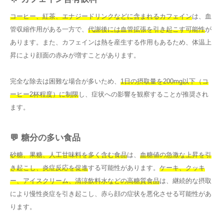
コーヒー、紅茶、エナジードリンクなどに含まれるカフェイン
は、血
管収縮作用がある一方で、
代謝後には血管拡張を引き起こす可能性
が
あります。また、カフェインは熱を産生する作用もあるため、体温上
昇により顔面の赤みが増すことがあります。
完全な除去は困難な場合が多いため、
1日の摂取量を200mg以下（コ
ーヒー2杯程度）に制限
し、症状への影響を観察することが推奨され
ます。
💬 糖分の多い食品
砂糖、果糖、人工甘味料を多く含む食品
は、
血糖値の急激な上昇を引
き起こし、炎症反応を促進
する可能性があります。
ケーキ、クッキ
ー、アイスクリーム、清涼飲料水などの高糖質食品
は、継続的な摂取
により慢性炎症を引き起こし、赤ら顔の症状を悪化させる可能性があ
ります。