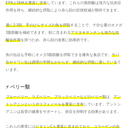
EPAとDHAを豊富に含有
しています。これらの脂肪酸は強力な抗炎症
作用を持ち、継続的な摂取により赤ら顔の症状軽減が期待できます。
週に2-3回、手のひらサイズの魚を摂取
することで、十分な量のオメガ
3脂肪酸を補給できます。鮭に含まれる
アスタキサンチンも強力な抗
酸化作用
を持つため、赤ら顔の改善に効果的です。
魚の缶詰も手軽にオメガ3脂肪酸を摂取できる優良な食品です。
サバ
缶やイワシ缶は調理の手間もかからず、継続的な摂取に適している
て
います。
⚡ ベリー類
ブルーベリー、ラズベリー、ブラックベリーなどのベリー類
は、
アン
トシアニンというポリフェノールを豊富に含有
しています。アントシ
アニンは血管の健康をサポートし、炎症を抑制する効果があります。
これらの果実には
ビタミンCも豊富に含まれており、コラーゲンの合