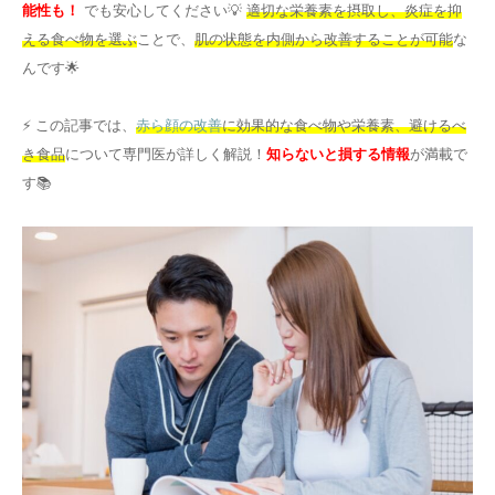
能性も！
でも安心してください💡
適切な栄養素を摂取し、炎症を抑
その他
える食べ物を選ぶ
ことで、
肌の状態を内側から改善することが可能
な
んです🌟
言語
⚡ この記事では、
赤ら顔の改善
に効果的な食べ物や栄養素、避けるべ
简体中文
한국어
日本語
Español
き食品
について専門医が詳しく解説！
知らないと損する情報
が満載で
English
す📚