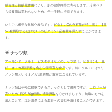
成促進と抗酸化作用
により、肌の健康維持に寄与します。冷凍ベリー
も栄養価は変わらないため、年中手軽に摂取できます。
いちごも優秀な抗酸化食品です。
ビタミンCの含有量が特に高く、1日
5-6粒摂取するだけで1日のビタミンC必要量を満たす
ことができま
す。
🌟 ナッツ類
アーモンド、クルミ、ピスタチオなどのナッツ類
は、
ビタミンE、亜
鉛、オメガ3脂肪酸を含む栄養豊富な食品
です。特にクルミにはα-リ
ノレン酸というオメガ3脂肪酸が豊富に含まれています。
ナッツ類は手軽に摂取できるスナックとして優秀ですが、
カロリーが
高いため1日25-30g程度の適量摂取
を心がけましょう。無塩のものを
選ぶことで、塩分過多による血管への負担を避けることができます。