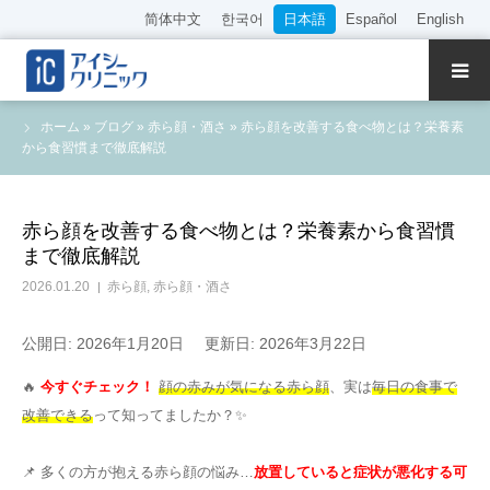
简体中文
한국어
日本語
Español
English
クリニック紹介
ホーム
»
ブログ
»
赤ら顔・酒さ
»
赤ら顔を改善する食べ物とは？栄養素
から食習慣まで徹底解説
診療内容
院長・医師の紹介
赤ら顔を改善する食べ物とは？栄養素から食習慣
まで徹底解説
WEB予約
2026.01.20
赤ら顔
,
赤ら顔・酒さ
料金表
公開日: 2026年1月20日
更新日: 2026年3月22日
🔥
今すぐチェック！
顔の赤みが気になる赤ら顔
、実は
毎日の食事で
アクセス
改善できる
って知ってましたか？✨
採用情報
📌 多くの方が抱える赤ら顔の悩み…
放置していると症状が悪化する可