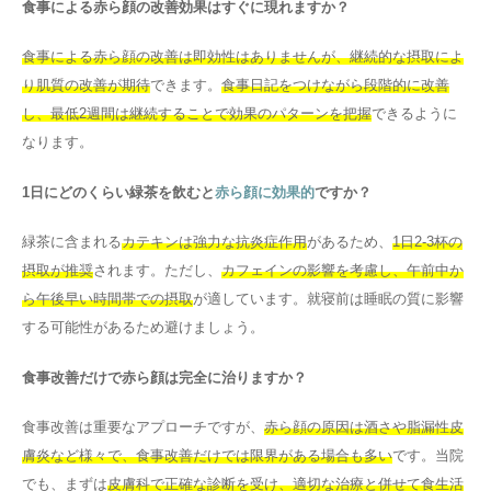
食事による赤ら顔の改善効果はすぐに現れますか？
食事による赤ら顔の改善は即効性はありませんが、継続的な摂取によ
り肌質の改善が期待
できます。
食事日記をつけながら段階的に改善
し、最低2週間は継続することで効果のパターンを把握
できるように
なります。
1日にどのくらい緑茶を飲むと
赤ら顔に効果的
ですか？
緑茶に含まれる
カテキンは強力な抗炎症作用
があるため、
1日2-3杯の
摂取が推奨
されます。ただし、
カフェインの影響を考慮し、午前中か
ら午後早い時間帯での摂取
が適しています。就寝前は睡眠の質に影響
する可能性があるため避けましょう。
食事改善だけで赤ら顔は完全に治りますか？
食事改善は重要なアプローチですが、
赤ら顔の原因は酒さや脂漏性皮
膚炎など様々で、食事改善だけでは限界がある場合も多い
です。当院
でも、まずは
皮膚科で正確な診断を受け、適切な治療と併せて食生活