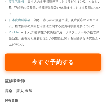
厚生労働省
– 日本人の食事摂取基準におけるビタミンC、ビタミン
E、亜鉛等の栄養素の推奨摂取量及び健康維持における役割につい
て
日本皮膚科学会
– 酒さ・赤ら顔の病態生理、炎症反応のメカニズ
ム、血管拡張の原因と治療法に関する皮膚科学的見解について
PubMed
– オメガ3脂肪酸の抗炎症作用、ポリフェノールの血管保
護効果、栄養素と皮膚炎症との関連性に関する国際的な研究論文・
エビデンス
今すぐ予約する
監修者医師
高桑 康太 医師
保有資格