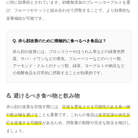
に特に効果的とされています。砂糖無添加のプレーンヨーグルトを選
び、フルーツやナッツと組み合わせて摂取することで、より効果的な
栄養補給が可能です。
Q. 赤ら顔改善のために積極的に食べるべき食品は？
赤ら顔の改善には、ブロッコリーやほうれん草などの緑黄色野
菜、サバ・イワシなどの青魚、ブルーベリーなどのベリー類、
アーモンド・クルミのナッツ類、緑茶、ヨーグルトや納豆など
の発酵食品を日常的に摂取することが効果的です。
💪 避けるべき食べ物と飲み物
赤ら顔の改善を目指す際には、
症状を悪化させる可能性のある食べ物
や飲み物を避ける
ことも重要です。これらの食品は
血管拡張や炎症反
応を促進する可能性
があるため、摂取量の制限や完全な除去を検討し
ましょう。