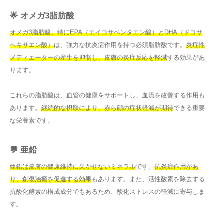
🌟 オメガ3脂肪酸
オメガ3脂肪酸、特にEPA（エイコサペンタエン酸）とDHA（ドコサ
ヘキサエン酸）
は、強力な抗炎症作用を持つ必須脂肪酸です。
炎症性
メディエーターの産生を抑制し、皮膚の炎症反応を軽減
する効果があ
ります。
これらの脂肪酸は、血管の健康をサポートし、血流を改善する作用も
あります。
継続的な摂取により、赤ら顔の症状軽減が期待
できる重要
な栄養素です。
💬 亜鉛
亜鉛は皮膚の健康維持に欠かせないミネラル
です。
抗炎症作用があ
り、創傷治癒を促進する効果
もあります。また、活性酸素を除去する
抗酸化酵素の構成成分でもあるため、酸化ストレスの軽減に寄与しま
す。