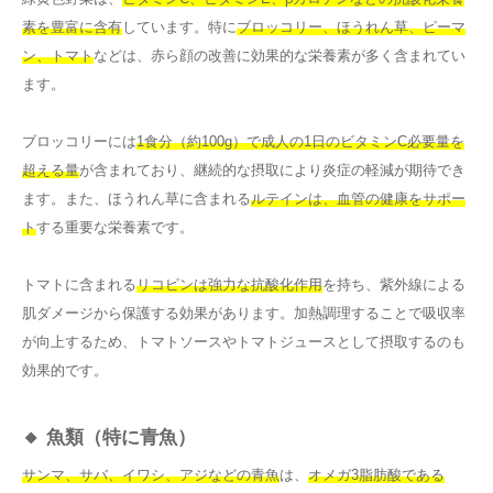
素を豊富に含有
しています。特に
ブロッコリー、ほうれん草、ピーマ
ン、トマト
などは、赤ら顔の改善に効果的な栄養素が多く含まれてい
ます。
ブロッコリーには
1食分（約100g）で成人の1日のビタミンC必要量を
超える量
が含まれており、継続的な摂取により炎症の軽減が期待でき
ます。また、ほうれん草に含まれる
ルテインは、血管の健康をサポー
ト
する重要な栄養素です。
トマトに含まれる
リコピンは強力な抗酸化作用
を持ち、紫外線による
肌ダメージから保護する効果があります。加熱調理することで吸収率
が向上するため、トマトソースやトマトジュースとして摂取するのも
効果的です。
🔸 魚類（特に青魚）
サンマ、サバ、イワシ、アジなどの青魚
は、
オメガ3脂肪酸である