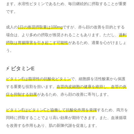
ます。水溶性ビタミンであるため、毎日継続的に摂取することが重要
です。
成人の
1日の推奨摂取量は100mg
ですが、赤ら顔の改善を目的とする
場合は、より多めの摂取が推奨されることもあります。ただし、
過剰
摂取は胃腸障害を引き起こす可能性
があるため、適量を心がけましょ
う。
⚡ ビタミンE
ビタミンEは脂溶性の抗酸化ビタミン
で、細胞膜を活性酸素から保護
する重要な役割を担います。
血管内皮細胞の健康を維持し、血管の炎
症を抑制する効果
があるため、赤ら顔の改善に寄与します。
ビタミンEはビタミンCと協働して抗酸化作用を発揮
するため、両方を
同時に摂取することでより高い効果が期待できます。また、血液循環
を改善する作用もあり、肌の新陳代謝を促進します。