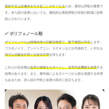
亜鉛不足は皮膚炎を引き起こしやすくなる
ため、適切な摂取が重要で
す。赤ら顔の改善においても、継続的な亜鉛摂取が症状の軽減に効果
的とされています。
✅ ポリフェノール類
ポリフェノールは植物由来の抗酸化物質で、数千種類が存在
します。
フラボノイド、アントシアニン、カテキンなどが代表的で、いずれも
強力な抗酸化作用と抗炎症作用
を持ちます。
これらの化合物は
血管の健康をサポートし、血管内皮機能を改善
する
効果があります。また、紫外線によるダメージから肌を保護する作用
もあるため、赤ら顔の予防と改善の両方に役立ちます。