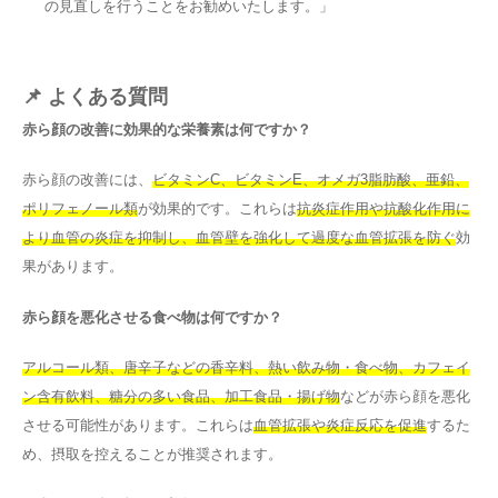
の見直しを行うことをお勧めいたします。」
📌 よくある質問
赤ら顔の改善に効果的な栄養素は何ですか？
赤ら顔の改善には、
ビタミンC、ビタミンE、オメガ3脂肪酸、亜鉛、
ポリフェノール類
が効果的です。これらは
抗炎症作用や抗酸化作用に
より血管の炎症を抑制し、血管壁を強化して過度な血管拡張を防ぐ
効
果があります。
赤ら顔を悪化させる食べ物は何ですか？
アルコール類、唐辛子などの香辛料、熱い飲み物・食べ物、カフェイ
ン含有飲料、糖分の多い食品、加工食品・揚げ物
などが赤ら顔を悪化
させる可能性があります。これらは
血管拡張や炎症反応を促進
するた
め、摂取を控えることが推奨されます。