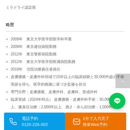
ミラドライ認定医
略歴
2009年 東京大学医学部医学科卒業
2009年 東京逓信病院勤務
2012年 東京警察病院勤務
2012年 東京大学医学部附属病院勤務
2019年 当院治療責任者就任
皮膚腫瘍・皮膚外科領域で15年以上の臨床経験と30,000件超の手術
実績を持ち、医学的根拠に基づき監修を担当
専門分野：皮膚腫瘍、皮膚外科、皮膚科、形成外科
臨床実績（2024年時点） 皮膚腫瘍・皮膚外科手術：30,000件以
上、腋臭症治療：2,000件以上、酒さ・赤ら顔治療：1,000件以上
監修領域 皮膚腫瘍（ほくろ・粉瘤・脂肪腫など）、皮膚外科手
電話予約
1分で入力完了
術、皮膚がん、一般医療コラムに関する医療情報
0120-226-002
簡単Web予約