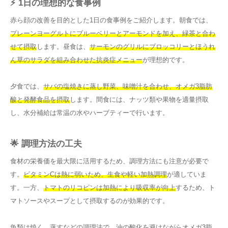
⚡ 1日の理想的な食事例
赤ら顔の改善を目的とした1日の食事例をご紹介します。朝食では、
プレーンヨーグルトにブルーベリーとアーモンドを加え、緑茶と合わ
せて摂取
します。昼食は、
サーモンのグリルにブロッコリーとほうれ
ん草のサラダを組み合わせた抗炎症メニュー
が理想的です。
夕食では、
サバの塩焼きに蒸し野菜、味噌汁を合わせ、オメガ3脂肪
酸と発酵食品を摂取
します。間食には、ナッツ類や果物を適量摂取
し、水分補給は常温の水やハーブティーで行います。
🌟 調理方法の工夫
食材の栄養価を最大限に活用するため、調理方法にも注意が必要で
す。
ビタミンCは熱に弱いため、生食や軽い加熱調理
が適していま
す。一方、
トマトのリコピンは加熱により吸収率が向上
するため、ト
マトソースやスープとして摂取するのが効果的です。
魚類は焼く、蒸すなどの調理法で、
油の酸化を避けながらオメガ3脂