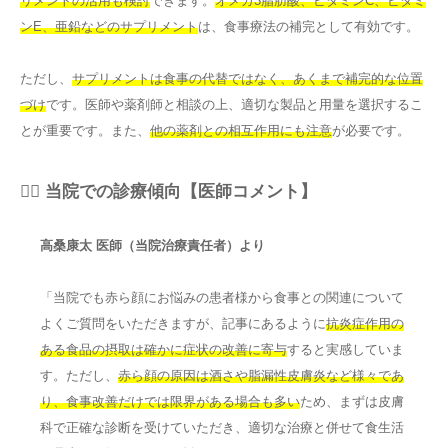
リメントの活用も検討
できます。
オメガ3脂肪酸、ビタミンC、ビタミ
ンE、亜鉛などのサプリメント
は、食事療法の補完として有効です。
ただし、
サプリメントは食事の代替ではなく、あくまで補完的な位置
づけ
です。医師や薬剤師と相談の上、適切な製品と用量を選択するこ
とが重要です。また、
他の薬剤との相互作用にも注意
が必要です。
👨‍⚕️ 当院での診療傾向【医師コメント】
高桑康太 医師（当院治療責任者）より
「当院でも赤ら顔にお悩みの患者様から食事との関連について
よくご質問をいただきますが、記事にあるように
抗炎症作用の
ある食品の摂取は確かに症状の改善に寄与
すると実感していま
す。ただし、
赤ら顔の原因は酒さや脂漏性皮膚炎など様々であ
り、食事改善だけでは限界がある場合も多い
ため、まずは皮膚
科で正確な診断を受けていただき、適切な治療と併せて食生活