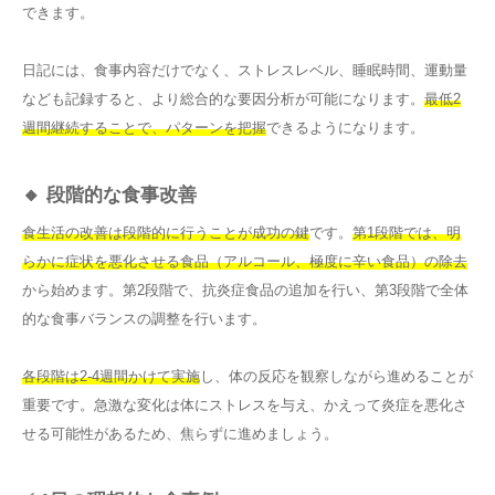
できます。
日記には、食事内容だけでなく、ストレスレベル、睡眠時間、運動量
なども記録すると、より総合的な要因分析が可能になります。
最低2
週間継続することで、パターンを把握
できるようになります。
🔸 段階的な食事改善
食生活の改善は段階的に行うことが成功の鍵
です。
第1段階では、明
らかに症状を悪化させる食品（アルコール、極度に辛い食品）の除去
から始めます。第2段階で、抗炎症食品の追加を行い、第3段階で全体
的な食事バランスの調整を行います。
各段階は2-4週間かけて実施
し、体の反応を観察しながら進めることが
重要です。急激な変化は体にストレスを与え、かえって炎症を悪化さ
せる可能性があるため、焦らずに進めましょう。