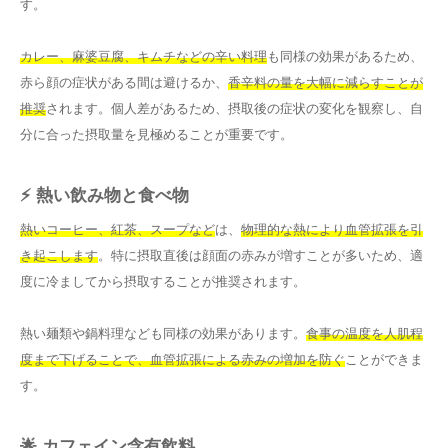
す。
カレー、麻婆豆腐、キムチなどの辛い料理
も同様の効果があるため、
赤ら顔の症状がある間は避けるか、
香辛料の量を大幅に減らすことが
推奨
されます。個人差があるため、摂取後の症状の変化を観察し、自
分に合った摂取量を見極めることが重要です。
⚡ 熱い飲み物と食べ物
熱いコーヒー、紅茶、スープなど
は、
物理的な熱により血管拡張を引
き起こします
。特に摂取直後は顔面の赤みが増すことが多いため、適
度に冷ましてから摂取することが推奨されます。
熱い麺類や鍋料理なども同様の効果があります。
食事の温度を人肌程
度まで下げることで、血管拡張による赤みの増加を防ぐ
ことができま
す。
🌟 カフェイン含有飲料