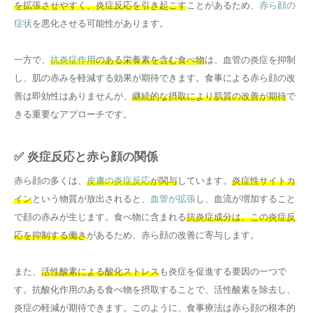
を拡張させやすく、炎症反応を引き起こす
ことがあるため、
赤ら顔の
症状
を悪化させる可能性があります。
一方で、
抗炎症作用
のある栄養素を含む食べ物
は、血管の炎症を抑制
し、肌の赤みを軽減する効果が期待できます。食事による赤ら顔の改
善は即効性はありませんが、
継続的な摂取により肌質の改善が期待
で
きる重要なアプローチです。
✅ 炎症反応と赤ら顔の関係
赤ら顔の多くは、
皮膚の炎症反応
が関与
しています。
炎症性サイトカ
イン
という物質が放出されると、
血管が拡張
し、血流が増加すること
で顔の赤みが生じます。食べ物に含まれる
抗炎症成分は、この炎症反
応を抑制する働き
があるため、赤ら顔の改善に寄与します。
また、
活性酸素による酸化ストレス
も炎症を促進する要因の一つで
す。抗酸化作用のある食べ物を摂取することで、活性酸素を除去し、
炎症の軽減が期待できます。このように、食事療法は赤ら顔の根本的