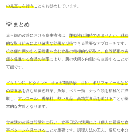
の見直しを行う
ことをお勧めしています。
💡 まとめ
赤ら顔の改善における食事療法は、
即効性は期待できませんが、継続
的な取り組みにより確実な効果が期待
できる重要なアプローチです。
抗炎症作用のある栄養素を含む食品の積極的な摂取と、血管拡張や炎
症を促進する食品の制限
により、肌の状態を内側から改善することが
可能です。
ビタミンC、ビタミンE、オメガ3脂肪酸、亜鉛、ポリフェノールなど
の栄養素
を含む緑黄色野菜、魚類、ベリー類、ナッツ類を積極的に摂
取し、
アルコール、香辛料、熱い食品、高糖質食品を避ける
ことが基
本的な方針となります。
食生活の改善は段階的に行い、食事日記の活用により個人に最適な食
事パターンを見つける
ことが重要です。調理方法の工夫、適切な水分