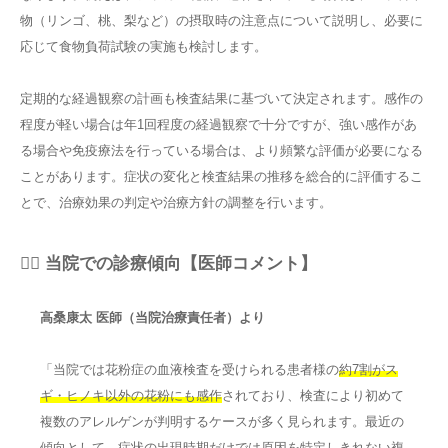
物（リンゴ、桃、梨など）の摂取時の注意点について説明し、必要に
応じて食物負荷試験の実施も検討します。
定期的な経過観察の計画も検査結果に基づいて決定されます。感作の
程度が軽い場合は年1回程度の経過観察で十分ですが、強い感作があ
る場合や免疫療法を行っている場合は、より頻繁な評価が必要になる
ことがあります。症状の変化と検査結果の推移を総合的に評価するこ
とで、治療効果の判定や治療方針の調整を行います。
👨‍⚕️ 当院での診療傾向【医師コメント】
高桑康太 医師（当院治療責任者）より
「当院では花粉症の血液検査を受けられる患者様の
約7割がス
ギ・ヒノキ以外の花粉にも感作
されており、検査により初めて
複数のアレルゲンが判明するケースが多く見られます。最近の
傾向として、症状の出現時期だけでは原因を特定しきれない複