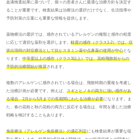
血液検査結果に基づいて、個々の患者さんに最適な治療方針を決定す
ることが重要です。検査結果は治療法の選択だけでなく、生活指導や
予防対策の立案にも重要な情報を提供します。
薬物療法の選択では、感作されているアレルゲンの種類と感作の程度
に応じて適切な薬剤を選択します。
軽度の感作（クラス1-2）では、症
状出現時の対症療法として抗ヒスタミン薬や点鼻薬の使用が中心
とな
ります。
中等度以上の感作（クラス3以上）では、花粉飛散前からの
予防的治療開始が推奨
されます。
複数のアレルゲンに感作されている場合は、飛散時期の重複を考慮し
た治療計画が必要です。例えば、
スギとヒノキの両方に強い感作があ
る場合、2月から5月までの長期間にわたる治療が必要
になります。ま
た、春の花粉と秋の花粉の両方に反応する場合は、年間を通じた治療
戦略を検討することもあります。
免疫療法（アレルゲン免疫療法）の適応判定
にも検査結果が重要な役