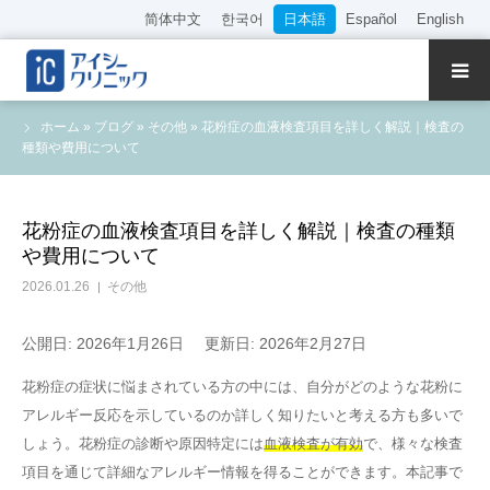
简体中文
한국어
日本語
Español
English
クリニック紹介
ホーム
»
ブログ
»
その他
»
花粉症の血液検査項目を詳しく解説｜検査の
種類や費用について
診療内容
院長・医師の紹介
花粉症の血液検査項目を詳しく解説｜検査の種類
や費用について
WEB予約
2026.01.26
その他
料金表
公開日: 2026年1月26日
更新日: 2026年2月27日
花粉症の症状に悩まされている方の中には、自分がどのような花粉に
アクセス
アレルギー反応を示しているのか詳しく知りたいと考える方も多いで
しょう。花粉症の診断や原因特定には
血液検査が有効
で、様々な検査
採用情報
項目を通じて詳細なアレルギー情報を得ることができます。本記事で