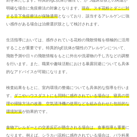
割を果たします。特異的IgE抗体が陽性で、かつ臨床症状との関連が
明確な場合に免疫療法の対象となります。
現在、スギ花粉とダニに対
する舌下免疫療法が保険適用
となっており、該当するアレルゲンに強
い感作がある場合は治療選択肢として検討されます。
生活指導においては、感作されている花粉の飛散情報を積極的に活用
することが重要です。特異的IgE抗体が陽性のアレルゲンについて、
飛散予測や日々の飛散情報をもとに外出や洗濯物の干し方などの調整
を行います。また、職業や趣味活動における暴露回避についても具体
的なアドバイスが可能になります。
検査結果をもとに、室内環境の整備についても具体的な指導を行いま
す。
ダニやハウスダストにも同時に感作されている場合は、寝具の管
理や掃除方法の改善、空気清浄機の使用などを組み合わせた包括的な
環境対策
が効果的です。
食物アレルギーとの交差反応が懸念される場合は、食事指導も重要
に
なります。例えば、シラカバ花粉に感作されている場合は、バラ科果