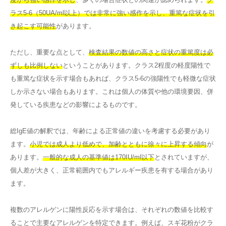
ラス5-6（50UA/ml以上）では非常に強い感作を示し、重篤な症状を引
き起こす可能性
があります。
ただし、重要な点として、
検査結果の数値の高さと症状の重篤度は必
ずしも比例しない
ということがあります。クラス2程度の軽度陽性で
も重篤な症状を示す場合もあれば、クラス5-6の強陽性でも軽微な症状
しか示さない場合もあります。これは個人の体質や他の環境要因、併
発している疾患などの影響によるものです。
総IgE値の解釈では、年齢による正常値の違いを考慮する必要があり
ます。
小児では成人より低めで、加齢とともに徐々に上昇する傾向
が
あります。
一般的な成人の基準値は170IU/ml以下
とされていますが、
個人差が大きく、正常範囲内でもアレルギー疾患を有する場合があり
ます。
複数のアレルゲンに陽性反応を示す場合は、それぞれの数値を比較す
ることで主要なアレルゲンを特定できます。例えば、スギ花粉がクラ