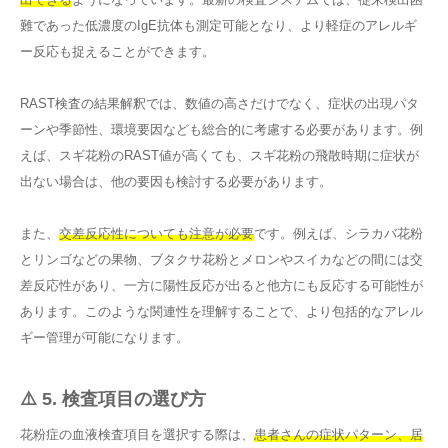
難であった低濃度のIgE抗体も測定可能となり、より軽症のアレルギ
ー反応も捉えることができます。
RAST検査の結果解釈では、数値の高さだけでなく、症状の出現パタ
ーンや季節性、環境要因なども総合的に考慮する必要があります。例
えば、スギ花粉のRAST値が高くても、スギ花粉の飛散時期に症状が
出ない場合は、他の要因も検討する必要があります。
また、
交差反応性についても注意が必要
です。例えば、シラカバ花粉
とリンゴなどの果物、ブタクサ花粉とメロンやスイカなどの間には交
差反応性があり、一方に陽性反応が出ると他方にも反応する可能性が
あります。このような関連性を理解することで、より包括的なアレル
ギー管理が可能になります。
⚠️ 5. 検査項目の選び方
花粉症の血液検査項目を選択する際は、
患者さんの症状パターン、居