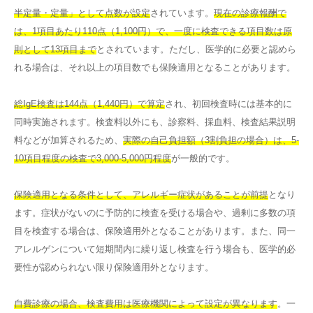
半定量・定量」として点数が設定
されています。
現在の診療報酬で
は、1項目あたり110点（1,100円）で、一度に検査できる項目数は原
則として13項目まで
とされています。ただし、医学的に必要と認めら
れる場合は、それ以上の項目数でも保険適用となることがあります。
総IgE検査は144点（1,440円）で算定
され、初回検査時には基本的に
同時実施されます。検査料以外にも、診察料、採血料、検査結果説明
料などが加算されるため、
実際の自己負担額（3割負担の場合）は、5-
10項目程度の検査で3,000-5,000円程度
が一般的です。
保険適用となる条件として、アレルギー症状があることが前提
となり
ます。症状がないのに予防的に検査を受ける場合や、過剰に多数の項
目を検査する場合は、保険適用外となることがあります。また、同一
アレルゲンについて短期間内に繰り返し検査を行う場合も、医学的必
要性が認められない限り保険適用外となります。
自費診療の場合、検査費用は医療機関によって設定が異なります
。一