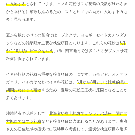
に反応する
とされています。ヒノキ花粉はスギ花粉の飛散が終わる頃
から本格的に飛散し始めるため、スギとヒノキの両方に反応する方も
多く見られます。
夏から秋にかけての花粉では、ブタクサ、ヨモギ、セイタカアワダチ
ソウなどの雑草類が主要な検査項目となります。これらの花粉は
8月
から10月頃にピークを迎え
、特に関東地方では多くの方がブタクサ花
粉症に悩まされています。
イネ科植物の花粉も重要な検査項目の一つです。カモガヤ、オオアワ
ガエリ、ハルガヤなどのイネ科花粉は、
5月から8月という比較的長い
期間にわたって飛散
するため、夏場の花粉症症状の原因となることが
多くあります。
地域特有の花粉として、
北海道や東北地方ではシラカバ花粉、関西地
方以西ではマツ花粉
なども検査項目に含まれることがあります。患者
さんの居住地域や症状の出現時期を考慮して、適切な検査項目を選択