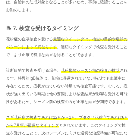
は、自治体の助成対象となることが多いため、事前に確認することを
お勧めします。
📝 7. 検査を受けるタイミング
花粉症の血液検査を受ける
最適なタイミングは、検査の目的や症状の
パターンによって異なります
。適切なタイミングで検査を受けること
で、より正確で有用な結果を得ることができます。
診断目的で検査を受ける場合、
花粉飛散シーズン前の検査が推奨
され
ます。特異的IgE抗体は、花粉に暴露されていない時期でも血液中に
存在するため、症状が出ていない時期でも検査可能です。むしろ、症
状が強く出ている時期は他の要因により検査結果が影響を受ける可能
性があるため、シーズン前の検査の方が正確な結果が期待できます。
スギ花粉症の検査であれば12月から1月、ブタクサ花粉症であれば6月
から7月頃が最適なタイミング
とされています。このタイミングで検
査を受けることで、次のシーズンに向けた適切な治療準備が可能にな