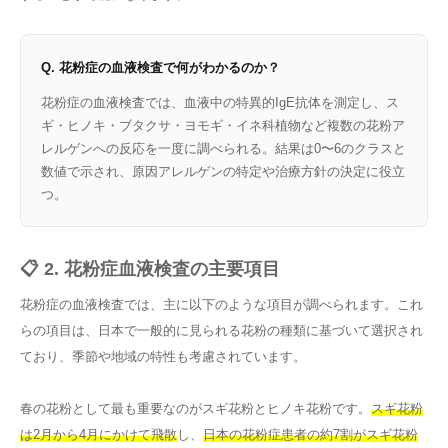
Q. 花粉症の血液検査で何がわかるのか？
花粉症の血液検査では、血液中の特異的IgE抗体を測定し、ス
ギ・ヒノキ・ブタクサ・ヨモギ・イネ科植物など複数の花粉ア
レルゲンへの反応を一度に調べられる。結果は0〜6のクラスと
数値で示され、原因アレルゲンの特定や治療方針の決定に役立
つ。
📋 2. 花粉症血液検査の主要項目
花粉症の血液検査では、主に以下のような項目が調べられます。これ
らの項目は、日本で一般的に見られる花粉の種類に基づいて選択され
ており、季節や地域の特性も考慮されています。
春の花粉として最も重要なのがスギ花粉とヒノキ花粉です。
スギ花粉
は2月から4月にかけて飛散
し、
日本の花粉症患者の約7割がスギ花粉