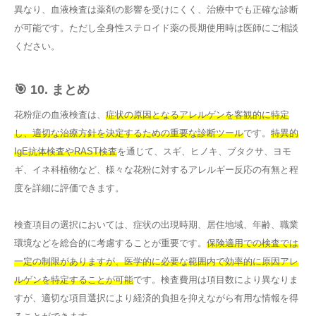
異なり、血液検査は薬剤の影響を受けにくく、治療中でも正確な診断
が可能です。ただし全身性ステロイド薬の長期使用時は医師にご相談
ください。
🎯 10. まとめ
花粉症の血液検査は、
症状の原因となるアレルゲンを客観的に特定
し、適切な治療方針を決定するための重要な診断ツール
です。
特異的
IgE抗体検査やRAST検査
を通じて、スギ、ヒノキ、ブタクサ、ヨモ
ギ、イネ科植物など、様々な花粉に対するアレルギー反応の有無と程
度を詳細に評価できます。
検査項目の選択においては、症状の出現時期、居住地域、年齢、職業
環境などを総合的に考慮することが重要です。
保険適用での検査では
一定の制限がありますが、医学的に必要な範囲内で効率的に原因アレ
ルゲンを特定することが可能
です。検査費用は項目数により異なりま
すが、適切な項目選択により経済的負担を抑えながら有用な情報を得