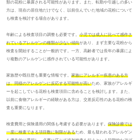
類の花粉に暴露される可能性があります。また、転勤や引越しの多い
方は、現在の居住地だけでなく、以前住んでいた地域の花粉について
も検査を検討する場合があります。
年齢による検査項目の調整も必要です。
小児では成人に比べて感作さ
れているアレルゲンの種類が少ない傾向
があり、まず主要な花粉から
検査を開始することが一般的です。一方、高齢者では長年の暴露によ
り複数のアレルゲンに感作されている可能性があります。
家族歴や既往歴も重要な情報です。
家族にアレルギー疾患のある方
は、同様のアレルゲンに反応する可能性が高い
ため、家族がアレルギ
ーを起こしている花粉も検査項目に含めることを検討します。また、
以前に食物アレルギーの経験がある方は、交差反応性のある花粉の検
査も重要になります。
検査費用と保険適用の関係も考慮する必要があります。
保険診療では
一度に検査できる項目数に制限がある
ため、最も疑われるアレルゲン