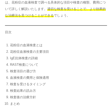
は、花粉症の血液検査で調べる具体的な項目や検査の種類、費用につ
その他
いて詳しく解説いたします。
適切な検査を受けることで、より効果的
な治療法を見つけることができる
でしょう。
言語
目次
简体中文
한국어
日本語
Español
English
花粉症の血液検査とは
花粉症血液検査の主要項目
IgE抗体検査の詳細
RAST検査について
検査項目の選び方
血液検査の費用と保険適用
検査を受けるタイミング
検査結果の読み方
検査後の治療方針
まとめ