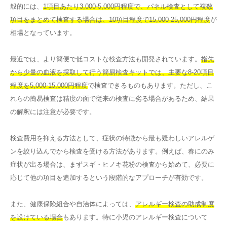
般的には、
1項目あたり3,000-5,000円程度で、パネル検査として複数
項目をまとめて検査する場合は、10項目程度で15,000-25,000円程度
が
相場となっています。
最近では、より簡便で低コストな検査方法も開発されています。
指先
から少量の血液を採取して行う簡易検査キットでは、主要な8-20項目
程度を5,000-15,000円程度
で検査できるものもあります。ただし、こ
れらの簡易検査は精度の面で従来の検査に劣る場合があるため、結果
の解釈には注意が必要です。
検査費用を抑える方法として、症状の特徴から最も疑わしいアレルゲ
ンを絞り込んでから検査を受ける方法があります。例えば、春にのみ
症状が出る場合は、まずスギ・ヒノキ花粉の検査から始めて、必要に
応じて他の項目を追加するという段階的なアプローチが有効です。
また、健康保険組合や自治体によっては、
アレルギー検査の助成制度
を設けている場合
もあります。特に小児のアレルギー検査について