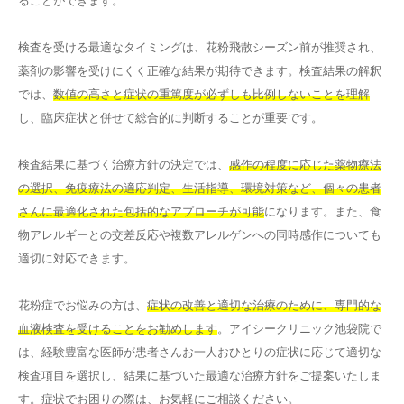
ることができます。
検査を受ける最適なタイミングは、花粉飛散シーズン前が推奨され、
薬剤の影響を受けにくく正確な結果が期待できます。検査結果の解釈
では、
数値の高さと症状の重篤度が必ずしも比例しないことを理解
し、臨床症状と併せて総合的に判断することが重要です。
検査結果に基づく治療方針の決定では、
感作の程度に応じた薬物療法
の選択、免疫療法の適応判定、生活指導、環境対策など、個々の患者
さんに最適化された包括的なアプローチが可能
になります。また、食
物アレルギーとの交差反応や複数アレルゲンへの同時感作についても
適切に対応できます。
花粉症でお悩みの方は、
症状の改善と適切な治療のために、専門的な
血液検査を受けることをお勧めします
。アイシークリニック池袋院で
は、経験豊富な医師が患者さんお一人おひとりの症状に応じて適切な
検査項目を選択し、結果に基づいた最適な治療方針をご提案いたしま
す。症状でお困りの際は、お気軽にご相談ください。