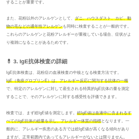
することが重要です。
また、花粉以外のアレルゲンとして、
ダニ、ハウスダスト、カビ、動
物の毛などの通年性アレルゲン
も同時に検査することが一般的です。
これらのアレルゲンと花粉アレルギーが重複している場合、症状がよ
り複雑になることがあるためです。
💊 3. IgE抗体検査の詳細
IgE抗体検査は、花粉症の血液検査の中核となる検査方法です。
IgE（免疫グロブリンE）は、アレルギー反応に関与する抗体の一種
で、特定のアレルゲンに対して産生される特異的IgE抗体の量を測定
することで、そのアレルゲンに対する感受性を評価できます。
検査では、まず総IgE値を測定します。
総IgE値は血液中に含まれるす
べてのIgE抗体の総量を示し、アレルギー体質の指標
となります。一
般的に、アレルギー疾患のある方では総IgE値が高くなる傾向があり
ますが、正常範囲内であってもアレルギーがないとは限りません。