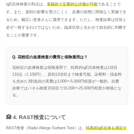
IgE抗体検査の利点は、
客観的で定量的な評価が可能
であることで
す。また、薬剤の影響を受けにくく、皮膚の状態に関係なく実施でき
るため、幅広い患者さんに適用できます。ただし、検査結果は症状と
必ず一致するわけではないため、臨床症状と合わせて総合的に判断す
ることが重要です。
Q. 花粉症の血液検査の費用と保険適用は？
花粉症の血液検査は保険適用で、特異的IgE抗体検査は1項目
110点（1,100円）、原則13項目まで検査可能。診察料・採血料
を含めた3割負担の実費は3,000〜5,000円程度が一般的。自費
診療ではパネル検査10項目で15,000〜25,000円程度が相場とな
る。
🏥 4. RAST検査について
RAST検査（Radio Allergo Sorbent Test）は、
特異的IgE抗体を測定す