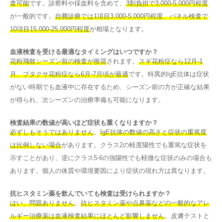
査可能
です。診察料や採血料を含めて、
3割負担で3,000-5,000円程度
が一般的です。
自費診療では1項目3,000-5,000円程度、パネル検査で
10項目15,000-25,000円程度
が相場となります。
血液検査を受ける最適なタイミングはいつですか？
花粉飛散シーズン前の検査が推奨
されます。
スギ花粉症なら12月-1
月、ブタクサ花粉症なら6月-7月頃が最適
です。特異的IgE抗体は症状
がない時期でも血液中に存在するため、シーズン前の方が正確な結果
が得られ、次シーズンの治療準備も可能になります。
検査結果の数値が高いほど症状も重くなりますか？
必ずしもそうではありません
。
IgE抗体の数値の高さと症状の重篤度
は比例しない場合
があります。クラス2の軽度陽性でも重篤な症状を
示すことがあり、逆にクラス5-6の強陽性でも軽微な症状のみの場合も
あります。個人の体質や環境要因により症状の現れ方は異なります。
抗ヒスタミン薬を飲んでいても検査は受けられますか？
はい、問題ありません
。
抗ヒスタミン薬や点鼻薬などの一般的なアレ
ルギー治療薬は血液検査結果にほとんど影響しません
。皮膚テストと