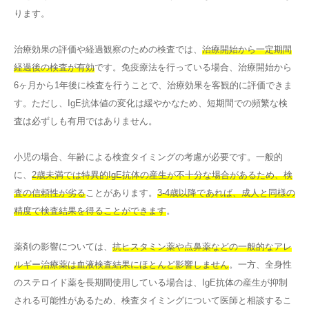
ります。
治療効果の評価や経過観察のための検査では、
治療開始から一定期間
経過後の検査が有効
です。免疫療法を行っている場合、治療開始から
6ヶ月から1年後に検査を行うことで、治療効果を客観的に評価できま
す。ただし、IgE抗体値の変化は緩やかなため、短期間での頻繁な検
査は必ずしも有用ではありません。
小児の場合、年齢による検査タイミングの考慮が必要です。一般的
に、
2歳未満では特異的IgE抗体の産生が不十分な場合があるため、検
査の信頼性が劣る
ことがあります。
3-4歳以降であれば、成人と同様の
精度で検査結果を得ることができます
。
薬剤の影響については、
抗ヒスタミン薬や点鼻薬などの一般的なアレ
ルギー治療薬は血液検査結果にほとんど影響しません
。一方、全身性
のステロイド薬を長期間使用している場合は、IgE抗体の産生が抑制
される可能性があるため、検査タイミングについて医師と相談するこ