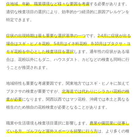
住地域、年齢、職業環境など様々な要因を考慮
する必要があります。
適切な検査項目の選択により、効率的かつ経済的に原因アレルゲンを
特定できます。
症状の出現時期は最も重要な選択基準の一つ
です。
2-4月に症状が出る
場合はスギ・ヒノキ花粉、5-8月はイネ科花粉、8-10月はブタクサ・ヨ
モギ花粉を中心とした検査項目を選択
します。通年性の症状がある場
合は、花粉以外にもダニ、ハウスダスト、カビなどの検査も同時に行
うことが推奨されます。
地域特性も重要な考慮要因です。関東地方ではスギ・ヒノキに加えて
ブタクサの検査が重要ですが、
北海道では代わりにシラカバ花粉の検
査が必要
になります。関西以西ではマツ花粉、沖縄では本土と異なる
植生のため独自の花粉検査が必要となることがあります。
職業や生活環境も検査項目選択に影響します。
農業や園芸業に従事し
ている方、ゴルフなど屋外スポーツを頻繁に行う方
は、より多くの種