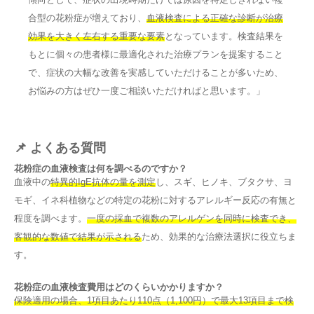
合型の花粉症が増えており、
血液検査による正確な診断が治療
効果を大きく左右する重要な要素
となっています。検査結果を
もとに個々の患者様に最適化された治療プランを提案すること
で、症状の大幅な改善を実感していただけることが多いため、
お悩みの方はぜひ一度ご相談いただければと思います。」
📌 よくある質問
花粉症の血液検査は何を調べるのですか？
血液中の
特異的IgE抗体の量を測定
し、スギ、ヒノキ、ブタクサ、ヨ
モギ、イネ科植物などの特定の花粉に対するアレルギー反応の有無と
程度を調べます。
一度の採血で複数のアレルゲンを同時に検査でき、
客観的な数値で結果が示される
ため、効果的な治療法選択に役立ちま
す。
花粉症の血液検査費用はどのくらいかかりますか？
保険適用の場合、1項目あたり110点（1,100円）で最大13項目まで検