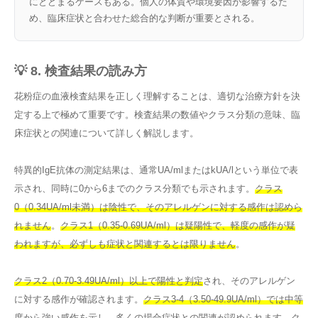
にとどまるケースもある。個人の体質や環境要因が影響するた
め、臨床症状と合わせた総合的な判断が重要とされる。
💡 8. 検査結果の読み方
花粉症の血液検査結果を正しく理解することは、適切な治療方針を決
定する上で極めて重要です。検査結果の数値やクラス分類の意味、臨
床症状との関連について詳しく解説します。
特異的IgE抗体の測定結果は、通常UA/mlまたはkUA/lという単位で表
示され、同時に0から6までのクラス分類でも示されます。
クラス
0（0.34UA/ml未満）は陰性で、そのアレルゲンに対する感作は認めら
れません
。
クラス1（0.35-0.69UA/ml）は疑陽性で、軽度の感作が疑
われますが、必ずしも症状と関連するとは限りません
。
クラス2（0.70-3.49UA/ml）以上で陽性と判定
され、そのアレルゲン
に対する感作が確認されます。
クラス3-4（3.50-49.9UA/ml）では中等
度から強い感作を示し
、多くの場合症状との関連が認められます。
ク