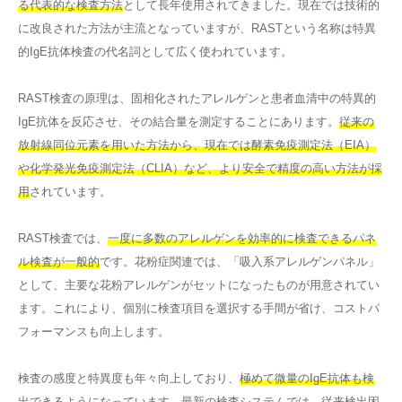
る代表的な検査方法
として長年使用されてきました。現在では技術的
に改良された方法が主流となっていますが、RASTという名称は特異
的IgE抗体検査の代名詞として広く使われています。
RAST検査の原理は、固相化されたアレルゲンと患者血清中の特異的
IgE抗体を反応させ、その結合量を測定することにあります。
従来の
放射線同位元素を用いた方法から、現在では酵素免疫測定法（EIA）
や化学発光免疫測定法（CLIA）など、より安全で精度の高い方法が採
用
されています。
RAST検査では、
一度に多数のアレルゲンを効率的に検査できるパネ
ル検査が一般的
です。花粉症関連では、「吸入系アレルゲンパネル」
として、主要な花粉アレルゲンがセットになったものが用意されてい
ます。これにより、個別に検査項目を選択する手間が省け、コストパ
フォーマンスも向上します。
検査の感度と特異度も年々向上しており、
極めて微量のIgE抗体も検
出できる
ようになっています。最新の検査システムでは、従来検出困