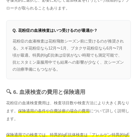
を優先的に選択し、必要に応じて追加検査を行うという段階的なアプ
ローチが取られることもあります。
Q. 花粉症の血液検査はいつ受けるのが最適か？
花粉症の血液検査は花粉飛散シーズン前に受けるのが推奨され
る。スギ花粉症なら12月〜1月、ブタクサ花粉症なら6月〜7月
頃が最適。特異的IgE抗体は症状がない時期でも測定可能で、
抗ヒスタミン薬服用中でも結果への影響が少なく、次シーズン
の治療準備にもつながる。
🔍 6. 血液検査の費用と保険適用
花粉症の血液検査費用は、検査項目数や検査方法により大きく異なり
ます。
保険適用の条件や自費診療の場合の費用
について詳しく説明し
ます。
保険適用での検査では、特異的IgE抗体検査は「アレルゲン特異的IgE