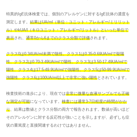
特異的IgE抗体検査では、個別のアレルゲンに対するIgE抗体の濃度を
測定します。
結果はUA/ml（単位：ユニット・アレルギー/ミリリット
ル）やkUA/l（キロユニット・アレルギー/リットル）といった単位で
表示
され、
通常0から6までのクラス分類で評価
されます。
クラス0は0.34UA/ml未満で陰性、クラス1は0.35-0.69UA/mlで疑陽
性、クラス2は0.70-3.49UA/mlで陽性、クラス3は3.50-17.49UA/mlで
陽性、クラス4は17.5-49.9UA/mlで強陽性、クラス5は50-99.9UA/mlで
強陽性、クラス6は100UA/ml以上で非常に強い陽性
とされています。
検査技術の進歩により、現在では
非常に微量な血液サンプルでも正確
な測定が可能
になっています。
検査には通常3-7日程度の時間がかか
り
、結果は数値とクラス分類の両方で報告されます。数値が高いほど
そのアレルゲンに対する反応性が強いことを示しますが、必ずしも症
状の重篤度と直接関連するわけではありません。