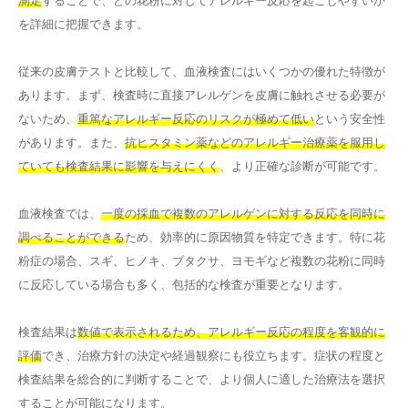
測定
することで、どの花粉に対してアレルギー反応を起こしやすいか
を詳細に把握できます。
従来の皮膚テストと比較して、血液検査にはいくつかの優れた特徴が
あります。まず、検査時に直接アレルゲンを皮膚に触れさせる必要が
ないため、
重篤なアレルギー反応のリスクが極めて低い
という安全性
があります。また、
抗ヒスタミン薬などのアレルギー治療薬を服用し
ていても検査結果に影響を与えにくく
、より正確な診断が可能です。
血液検査では、
一度の採血で複数のアレルゲンに対する反応を同時に
調べることができる
ため、効率的に原因物質を特定できます。特に花
粉症の場合、スギ、ヒノキ、ブタクサ、ヨモギなど複数の花粉に同時
に反応している場合も多く、包括的な検査が重要となります。
検査結果は
数値で表示されるため、アレルギー反応の程度を客観的に
評価
でき、治療方針の決定や経過観察にも役立ちます。症状の程度と
検査結果を総合的に判断することで、より個人に適した治療法を選択
することが可能になります。