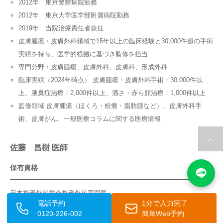
2012年 東京警察病院勤務
2012年 東京大学医学部附属病院勤務
2019年 当院治療責任者就任
皮膚腫瘍・皮膚外科領域で15年以上の臨床経験と30,000件超の手術
実績を持ち、医学的根拠に基づき監修を担当
専門分野：皮膚腫瘍、皮膚外科、皮膚科、形成外科
臨床実績（2024年時点） 皮膚腫瘍・皮膚外科手術：30,000件以
上、腋臭症治療：2,000件以上、酒さ・赤ら顔治療：1,000件以上
監修領域 皮膚腫瘍（ほくろ・粉瘤・脂肪腫など）、皮膚外科手
術、皮膚がん、一般医療コラムに関する医療情報
佐藤 昌樹 医師
保有資格
日本整形外科学会整形外科専門医
電話予約
1分で入力完了
0120-226-002
簡単Web予約
略歴