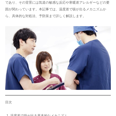
であり、その背景には気道の敏感な反応や寒暖差アレルギーなどの要
その他
因が関わっています。本記事では、温度差で咳が出るメカニズムか
ら、具体的な対処法、予防策まで詳しく解説します。
言語
简体中文
한국어
日本語
Español
English
目次
温度差で咳が出る基本的なメカニズム