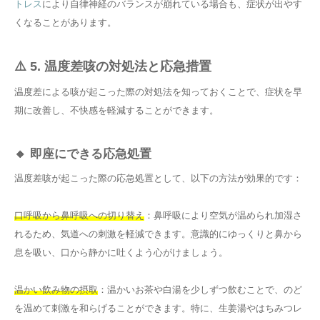
トレス
により自律神経のバランスが崩れている場合も、症状が出やす
くなることがあります。
⚠️ 5. 温度差咳の対処法と応急措置
温度差による咳が起こった際の対処法を知っておくことで、症状を早
期に改善し、不快感を軽減することができます。
🔸 即座にできる応急処置
温度差咳が起こった際の応急処置として、以下の方法が効果的です：
口呼吸から鼻呼吸への切り替え
：鼻呼吸により空気が温められ加湿さ
れるため、気道への刺激を軽減できます。意識的にゆっくりと鼻から
息を吸い、口から静かに吐くよう心がけましょう。
温かい飲み物の摂取
：温かいお茶や白湯を少しずつ飲むことで、のど
を温めて刺激を和らげることができます。特に、生姜湯やはちみつレ