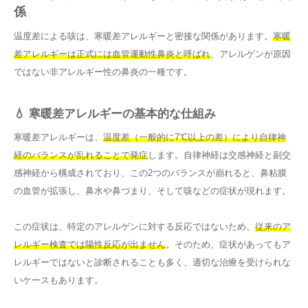
係
温度差による咳は、寒暖差アレルギーと密接な関係があります。
寒暖
差アレルギーは正式には血管運動性鼻炎と呼ばれ
、アレルゲンが原因
ではない非アレルギー性の鼻炎の一種です。
💧 寒暖差アレルギーの基本的な仕組み
寒暖差アレルギーは、
温度差（一般的に7℃以上の差）により自律神
経のバランスが乱れることで発症
します。自律神経は交感神経と副交
感神経から構成されており、この2つのバランスが崩れると、鼻粘膜
の血管が拡張し、鼻水や鼻づまり、そして咳などの症状が現れます。
この症状は、特定のアレルゲンに対する反応ではないため、
従来のア
レルギー検査では陽性反応が出ません
。そのため、症状があってもア
レルギーではないと診断されることも多く、適切な治療を受けられな
いケースもあります。