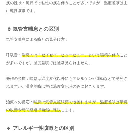
痰の性状：風邪では粘性の痰を伴うことが多いですが、温度差咳は主
に乾性咳嗽です。
👴 気管支喘息との区別
気管支喘息による咳との見分け方：
呼吸音：
喘息では「ゼイゼイ、ヒューヒュー」という喘鳴を伴う
こと
が多いですが、温度差咳では通常見られません。
発作の頻度：喘息は温度変化以外にもアレルゲンや運動などで誘発さ
れますが、温度差咳は主に温度変化時のみに起こります。
治療への反応：
喘息は気管支拡張薬で改善しますが、温度差咳は環境
の改善や時間経過で自然に軽快
します。
🔸 アレルギー性咳嗽との区別