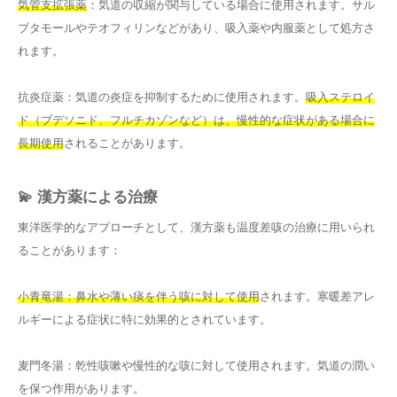
気管支拡張薬
：気道の収縮が関与している場合に使用されます。サル
ブタモールやテオフィリンなどがあり、吸入薬や内服薬として処方さ
れます。
抗炎症薬：気道の炎症を抑制するために使用されます。
吸入ステロイ
ド（ブデソニド、フルチカゾンなど）は、慢性的な症状がある場合に
長期使用
されることがあります。
💫 漢方薬による治療
東洋医学的なアプローチとして、漢方薬も温度差咳の治療に用いられ
ることがあります：
小青竜湯：鼻水や薄い痰を伴う咳に対して使用
されます。寒暖差アレ
ルギーによる症状に特に効果的とされています。
麦門冬湯：乾性咳嗽や慢性的な咳に対して使用されます。気道の潤い
を保つ作用があります。