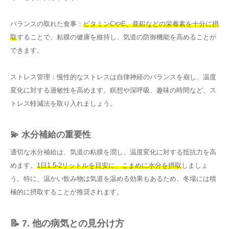
バランスの取れた食事：
ビタミンCやE、亜鉛などの栄養素を十分に摂
取
することで、粘膜の健康を維持し、気道の防御機能を高めることが
できます。
ストレス管理：慢性的なストレスは自律神経のバランスを崩し、温度
変化に対する過敏性を高めます。瞑想や深呼吸、趣味の時間など、ス
トレス軽減法を取り入れましょう。
💫 水分補給の重要性
適切な水分補給は、気道の粘膜を潤し、温度変化に対する抵抗力を高
めます。
1日1.5-2リットルを目安に、こまめに水分を摂取
しましょ
う。特に、温かい飲み物は気道を温める効果もあるため、冬場には積
極的に摂取することが推奨されます。
📝 7. 他の病気との見分け方