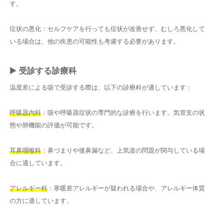
す。
症状の悪化：セルフケアを行っても症状が改善せず、むしろ悪化して
いる場合は、他の疾患の可能性も考慮する必要があります。
▶️ 受診する診療科
温度差による咳で受診する際は、以下の診療科が適しています：
呼吸器内科
：咳や呼吸器症状の専門的な診療を行います。気管支の状
態や肺機能の評価が可能です。
耳鼻咽喉科
：鼻づまりや後鼻漏など、上気道の問題が関与している場
合に適しています。
アレルギー科
：寒暖差アレルギーが疑われる場合や、アレルギー体質
の方に適しています。