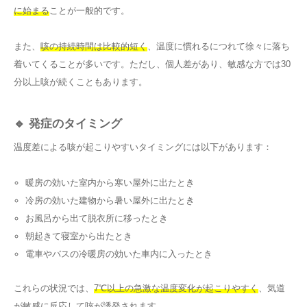
に始まる
ことが一般的です。
また、
咳の持続時間は比較的短く
、温度に慣れるにつれて徐々に落ち
着いてくることが多いです。ただし、個人差があり、敏感な方では30
分以上咳が続くこともあります。
🔹 発症のタイミング
温度差による咳が起こりやすいタイミングには以下があります：
暖房の効いた室内から寒い屋外に出たとき
冷房の効いた建物から暑い屋外に出たとき
お風呂から出て脱衣所に移ったとき
朝起きて寝室から出たとき
電車やバスの冷暖房の効いた車内に入ったとき
これらの状況では、
7℃以上の急激な温度変化が起こりやすく
、気道
が敏感に反応して咳が誘発されます。