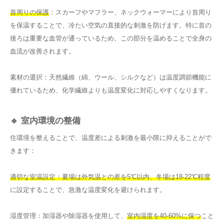
首周りの保護
：スカーフやマフラー、ネックウォーマーにより首周り
を保温することで、冷たい空気の直接的な刺激を防げます。特に首の
後ろは重要な血管が通っているため、この部分を温めることで全身の
血流が改善されます。
素材の選択：天然繊維（綿、ウール、シルクなど）は温度調節機能に
優れているため、化学繊維よりも温度変化に対応しやすくなります。
🔹 室内環境の整備
住環境を整えることで、温度差による刺激を最小限に抑えることがで
きます：
適切な室温設定：夏場は外気温との差を5℃以内、冬場は18-22℃程度
に設定することで、急激な温度変化を避けられます。
湿度管理：加湿器や除湿器を使用して、
室内湿度を40-60%に保つ
こと