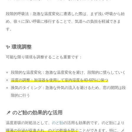
段階的呼吸法：急激な温度変化に遭遇した際は、まず浅い呼吸から始
め、徐々に深い呼吸に移行することで、気道への負担を軽減できま
す。
✨ 環境調整
可能な限り環境を調整することも重要です：
段階的な温度変化：急激な温度変化を避け、段階的に慣らしていく
湿度の調整：加湿器を使用して室内湿度を40-60%に保つ
換気のタイミング：急激な外気の流入を避けるため、窓の開閉は段
階的に行う
📌 のど飴の効果的な活用
温度差咳の対処法として、
のど飴
の活用も効果的です。のど飴により
唾液の分泌が促進され、のどの乾燥を防ぐ
ことができます。特に、メ