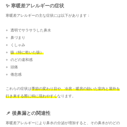
✨ 寒暖差アレルギーの症状
寒暖差アレルギーの主な症状には以下があります：
透明でサラサラした鼻水
鼻づまり
くしゃみ
咳（特に乾いた咳）
のどの違和感
頭痛
倦怠感
これらの症状は
季節の変わり目や、冷房・暖房の効いた室内と屋外を
行き来する際に特に現れやすく
なります。
📌 後鼻漏との関連性
寒暖差アレルギーにより鼻水の分泌が増加すると、その鼻水がのどの