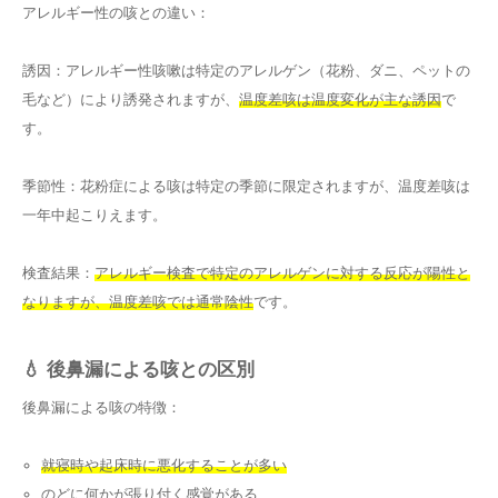
アレルギー性の咳との違い：
誘因：アレルギー性咳嗽は特定のアレルゲン（花粉、ダニ、ペットの
毛など）により誘発されますが、
温度差咳は温度変化が主な誘因
で
す。
季節性：花粉症による咳は特定の季節に限定されますが、温度差咳は
一年中起こりえます。
検査結果：
アレルギー検査で特定のアレルゲンに対する反応が陽性と
なりますが、温度差咳では通常陰性
です。
💧 後鼻漏による咳との区別
後鼻漏による咳の特徴：
就寝時や起床時に悪化することが多い
のどに何かが張り付く感覚がある