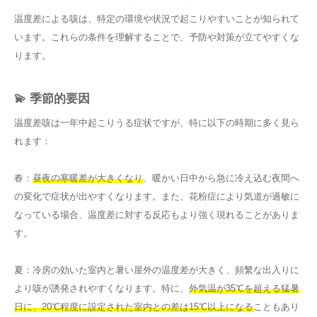
温度差による咳は、特定の環境や状況で起こりやすいことが知られて
います。これらの条件を理解することで、予防や対策が立てやすくな
ります。
💫 季節的要因
温度差咳は一年中起こりうる症状ですが、特に以下の時期に多く見ら
れます：
春：
昼夜の寒暖差が大きくなり
、暖かい日中から急に冷え込む夜間へ
の変化で症状が出やすくなります。また、花粉症により気道が過敏に
なっている場合、温度差に対する反応もより強く現れることがありま
す。
夏：冷房の効いた室内と暑い屋外の温度差が大きく、頻繁な出入りに
より咳が誘発されやすくなります。特に、
外気温が35℃を超える猛暑
日に、20℃程度に設定された室内との差は15℃以上になる
こともあり