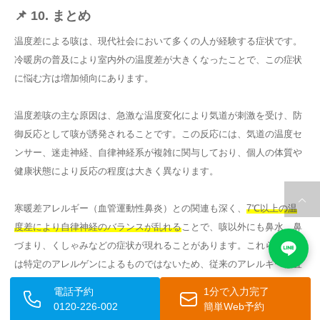
📌 10. まとめ
温度差による咳は、現代社会において多くの人が経験する症状です。
冷暖房の普及により室内外の温度差が大きくなったことで、この症状
に悩む方は増加傾向にあります。
温度差咳の主な原因は、急激な温度変化により気道が刺激を受け、防
御反応として咳が誘発されることです。この反応には、気道の温度セ
ンサー、迷走神経、自律神経系が複雑に関与しており、個人の体質や
健康状態により反応の程度は大きく異なります。
寒暖差アレルギー（血管運動性鼻炎）との関連も深く、
7℃以上の温
度差により自律神経のバランスが乱れる
ことで、咳以外にも鼻水、鼻
づまり、くしゃみなどの症状が現れることがあります。これらの症状
は特定のアレルゲンによるものではないため、従来のアレルギー検査
では原因を特定できないことも多くあります。
電話予約
1分で入力完了
0120-226-002
簡単Web予約
予防と対処の基本は、急激な温度変化を避けること
です。適切な服装