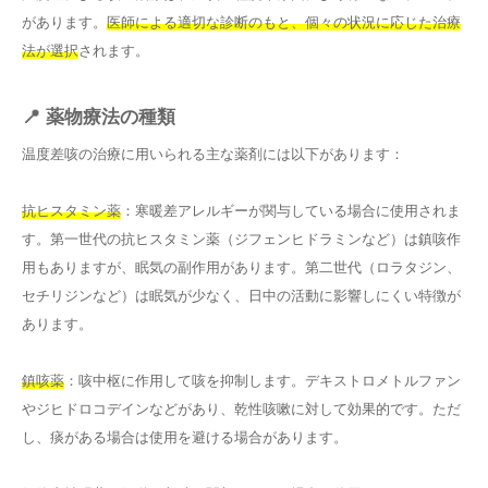
があります。
医師による適切な診断のもと、個々の状況に応じた治療
法が選択
されます。
📍 薬物療法の種類
温度差咳の治療に用いられる主な薬剤には以下があります：
抗ヒスタミン薬
：寒暖差アレルギーが関与している場合に使用されま
す。第一世代の抗ヒスタミン薬（ジフェンヒドラミンなど）は鎮咳作
用もありますが、眠気の副作用があります。第二世代（ロラタジン、
セチリジンなど）は眠気が少なく、日中の活動に影響しにくい特徴が
あります。
鎮咳薬
：咳中枢に作用して咳を抑制します。デキストロメトルファン
やジヒドロコデインなどがあり、乾性咳嗽に対して効果的です。ただ
し、痰がある場合は使用を避ける場合があります。