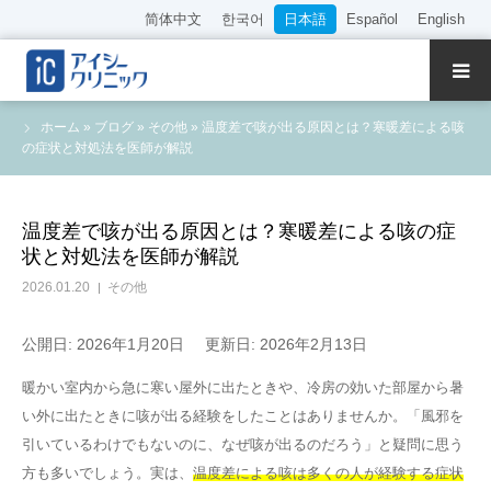
简体中文
한국어
日本語
Español
English
クリニック紹介
ホーム
»
ブログ
»
その他
»
温度差で咳が出る原因とは？寒暖差による咳
の症状と対処法を医師が解説
診療内容
院長・医師の紹介
温度差で咳が出る原因とは？寒暖差による咳の症
状と対処法を医師が解説
WEB予約
2026.01.20
その他
料金表
公開日: 2026年1月20日
更新日: 2026年2月13日
暖かい室内から急に寒い屋外に出たときや、冷房の効いた部屋から暑
アクセス
い外に出たときに咳が出る経験をしたことはありませんか。「風邪を
引いているわけでもないのに、なぜ咳が出るのだろう」と疑問に思う
採用情報
方も多いでしょう。実は、
温度差による咳は多くの人が経験する症状