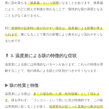
奥に流れ落ちる
「後鼻漏」という状態
になることがあります。後鼻漏
により、のどに絶えず刺激が加わることで、慢性的な咳の原因となる
ことも少なくありません。
特に
就寝時や起床時に咳が出やすい場合は、後鼻漏による影響が考え
られます
。横になることで重力の影響により鼻水がより流れやすくな
るためです。
💊 3. 温度差による咳の特徴的な症状
温度差による咳には特徴的なパターンがあります。これらの特徴を理
解することで、他の病気による咳との区別がつきやすくなります。
▶️ 咳の性質と特徴
温度差による咳は、
多くの場合乾いた咳（乾性咳嗽）として現れま
す
。痰を伴わず、「コンコン」という乾いた音が特徴的です。この咳
は突発的に起こることが多く、
温度変化が起こった直後から数分以内