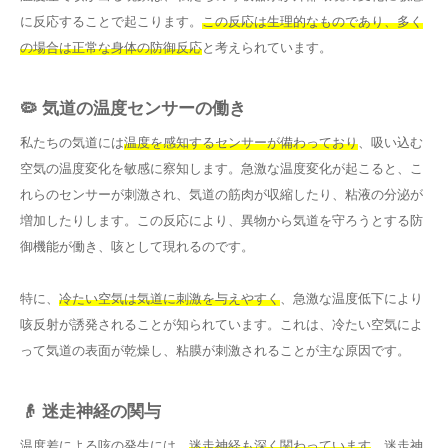
に反応することで起こります。
この反応は生理的なものであり、多く
の場合は正常な身体の防御反応
と考えられています。
🦠 気道の温度センサーの働き
私たちの気道には
温度を感知するセンサーが備わっており
、吸い込む
空気の温度変化を敏感に察知します。急激な温度変化が起こると、こ
れらのセンサーが刺激され、気道の筋肉が収縮したり、粘液の分泌が
増加したりします。この反応により、異物から気道を守ろうとする防
御機能が働き、咳として現れるのです。
特に、
冷たい空気は気道に刺激を与えやすく
、急激な温度低下により
咳反射が誘発されることが知られています。これは、冷たい空気によ
って気道の表面が乾燥し、粘膜が刺激されることが主な原因です。
👴 迷走神経の関与
温度差による咳の発生には、
迷走神経も深く関わっています
。迷走神