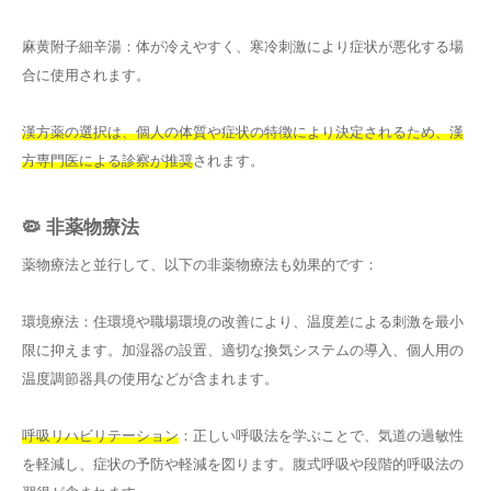
麻黄附子細辛湯：体が冷えやすく、寒冷刺激により症状が悪化する場
合に使用されます。
漢方薬の選択は、個人の体質や症状の特徴により決定されるため、漢
方専門医による診察が推奨
されます。
🦠 非薬物療法
薬物療法と並行して、以下の非薬物療法も効果的です：
環境療法：住環境や職場環境の改善により、温度差による刺激を最小
限に抑えます。加湿器の設置、適切な換気システムの導入、個人用の
温度調節器具の使用などが含まれます。
呼吸リハビリテーション
：正しい呼吸法を学ぶことで、気道の過敏性
を軽減し、症状の予防や軽減を図ります。腹式呼吸や段階的呼吸法の