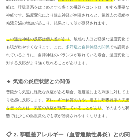
経は、呼吸器系をはじめとする多くの臓器をコントロールする重要な
神経です。温度変化により迷走神経が刺激されると、気管支の収縮や
粘液分泌の増加が起こり、結果として咳が誘発されます。
この迷走神経の反応は個人差があり
、敏感な人ほど軽微な温度変化で
も咳が出やすくなります。また、
多汗症と自律神経の関係
でも説明さ
れているように、自律神経のバランスが崩れている場合、温度変化に
対する反応がより強く現れることがあります。
🔸 気道の炎症状態との関係
普段から気道に軽微な炎症がある場合、温度差による刺激に対してよ
り敏感に反応します。
アレルギー体質の方や、過去に呼吸器系の疾患
を患った方は、気道の炎症が残存していることがあり
、そのような状
態では少しの温度変化でも咳が誘発されやすくなります。
📋 2. 寒暖差アレルギー（血管運動性鼻炎）との関