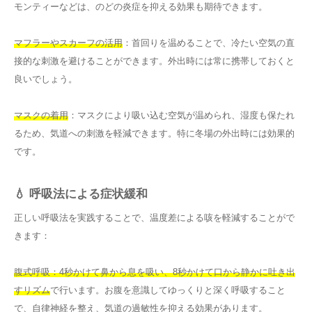
モンティーなどは、のどの炎症を抑える効果も期待できます。
マフラーやスカーフの活用
：首回りを温めることで、冷たい空気の直
接的な刺激を避けることができます。外出時には常に携帯しておくと
良いでしょう。
マスクの着用
：マスクにより吸い込む空気が温められ、湿度も保たれ
るため、気道への刺激を軽減できます。特に冬場の外出時には効果的
です。
💧 呼吸法による症状緩和
正しい呼吸法を実践することで、温度差による咳を軽減することがで
きます：
腹式呼吸：4秒かけて鼻から息を吸い、8秒かけて口から静かに吐き出
すリズム
で行います。お腹を意識してゆっくりと深く呼吸すること
で、自律神経を整え、気道の過敏性を抑える効果があります。