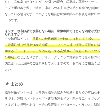
り）、②体臭（わきが）が主な悩みの場合、③夏場の薄着やノースリ
ーブで重ね着が難しい場合、④汗への不安や恐怖感が精神的な負担に
なっている場合です。このような場合は医療機関への相談も選択肢の
一つです。
インナーや市販品で改善しない場合、医療機関ではどんな治療が受け
られますか？
主な治療法として、
汗腺への神経伝達を一時的に抑制する「ボツリヌ
ス毒素注射（効果4〜6か月程度）」、マイクロ波で汗腺を長期的に破
壊する「ミラドライ」、医師が処方する高濃度の「塩化アルミニウム
外用剤」
などがあります。アイシークリニック池袋院では患者様の状
態に合わせた治療のご提案をしておりますので、お気軽にご相談くだ
さい。
📌 まとめ
脇汗対策インナーは、日常的な脇汗の悩みを軽減するための有効な手
段です。汗取りパッドタイプ・速乾吸汗タイプ・防水加工タイプなど
さまざまな種類があり、自分の発汗量やアウターとのバランス、肌質