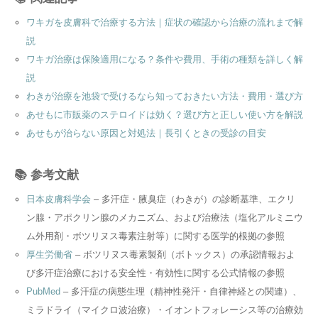
ワキガを皮膚科で治療する方法｜症状の確認から治療の流れまで解
説
ワキガ治療は保険適用になる？条件や費用、手術の種類を詳しく解
説
わきが治療を池袋で受けるなら知っておきたい方法・費用・選び方
あせもに市販薬のステロイドは効く？選び方と正しい使い方を解説
あせもが治らない原因と対処法｜長引くときの受診の目安
📚 参考文献
日本皮膚科学会
– 多汗症・腋臭症（わきが）の診断基準、エクリ
ン腺・アポクリン腺のメカニズム、および治療法（塩化アルミニウ
ム外用剤・ボツリヌス毒素注射等）に関する医学的根拠の参照
厚生労働省
– ボツリヌス毒素製剤（ボトックス）の承認情報およ
び多汗症治療における安全性・有効性に関する公式情報の参照
PubMed
– 多汗症の病態生理（精神性発汗・自律神経との関連）、
ミラドライ（マイクロ波治療）・イオントフォレーシス等の治療効