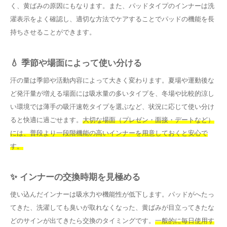
く、黄ばみの原因にもなります。また、パッドタイプのインナーは洗
濯表示をよく確認し、適切な方法でケアすることでパッドの機能を長
持ちさせることができます。
💧 季節や場面によって使い分ける
汗の量は季節や活動内容によって大きく変わります。夏場や運動後な
ど発汗量が増える場面には吸水量の多いタイプを、冬場や比較的涼し
い環境では薄手の吸汗速乾タイプを選ぶなど、状況に応じて使い分け
ると快適に過ごせます。
大切な場面（プレゼン・面接・デートなど）
には、普段より一段階機能の高いインナーを用意しておくと安心で
す。
✨ インナーの交換時期を見極める
使い込んだインナーは吸水力や機能性が低下します。パッドがへたっ
てきた、洗濯しても臭いが取れなくなった、黄ばみが目立ってきたな
どのサインが出てきたら交換のタイミングです。
一般的に毎日使用す