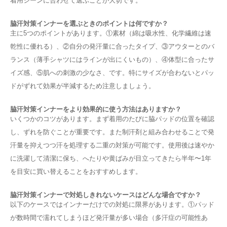
着用シーンに合わせて選ぶことが大切です。
脇汗対策インナーを選ぶときのポイントは何ですか？
主に5つのポイントがあります。①素材（綿は吸水性、化学繊維は速
乾性に優れる）、②自分の発汗量に合ったタイプ、③アウターとのバ
ランス（薄手シャツにはラインが出にくいもの）、④体型に合ったサ
イズ感、⑤肌への刺激の少なさ、です。特にサイズが合わないとパッ
ドがずれて効果が半減するため注意しましょう。
脇汗対策インナーをより効果的に使う方法はありますか？
いくつかのコツがあります。まず着用のたびに脇パッドの位置を確認
し、ずれを防ぐことが重要です。また制汗剤と組み合わせることで発
汗量を抑えつつ汗を処理する二重の対策が可能です。使用後は速やか
に洗濯して清潔に保ち、へたりや黄ばみが目立ってきたら半年〜1年
を目安に買い替えることをおすすめします。
脇汗対策インナーで対処しきれないケースはどんな場合ですか？
以下のケースではインナーだけでの対処に限界があります。①パッド
が数時間で濡れてしまうほど発汗量が多い場合（多汗症の可能性あ