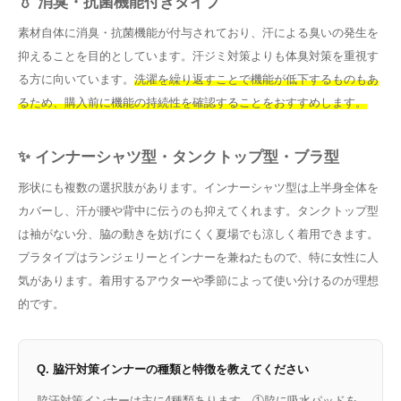
💧 消臭・抗菌機能付きタイプ
素材自体に消臭・抗菌機能が付与されており、汗による臭いの発生を
抑えることを目的としています。汗ジミ対策よりも体臭対策を重視す
る方に向いています。
洗濯を繰り返すことで機能が低下するものもあ
るため、購入前に機能の持続性を確認することをおすすめします。
✨ インナーシャツ型・タンクトップ型・ブラ型
形状にも複数の選択肢があります。インナーシャツ型は上半身全体を
カバーし、汗が腰や背中に伝うのも抑えてくれます。タンクトップ型
は袖がない分、脇の動きを妨げにくく夏場でも涼しく着用できます。
ブラタイプはランジェリーとインナーを兼ねたもので、特に女性に人
気があります。着用するアウターや季節によって使い分けるのが理想
的です。
Q. 脇汗対策インナーの種類と特徴を教えてください
脇汗対策インナーは主に4種類あります。①脇に吸水パッドを