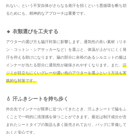
れない」という不安自体がさらなる発汗を招くという悪循環を断ち切
るためにも、精神的なアプローチは重要です。
🔸 衣類選びを工夫する
アウターの選び方も脇汗対策に影響します。通気性の良い素材（リネ
ン・コットン・シアサッカーなど）を選ぶと、体温が上がりにくく発
汗を抑える助けになります。脇の部分に余裕のあるシルエットの服は
インナーが当たる部分に通気性が確保されやすくなります。また、
汗
ジミが目立ちにくいグレーや濃い色のアウターを選ぶという方法も実
践的な対策です。
💧 汗ふきシートを持ち歩く
外出先でインナーが限界に近づいてきたとき、汗ふきシートで脇をふ
くことで一時的に清潔感を保つことができます。最近は制汗成分が含
まれたシートタイプの製品も多く販売されており、バッグに常備して
おくと安心です。