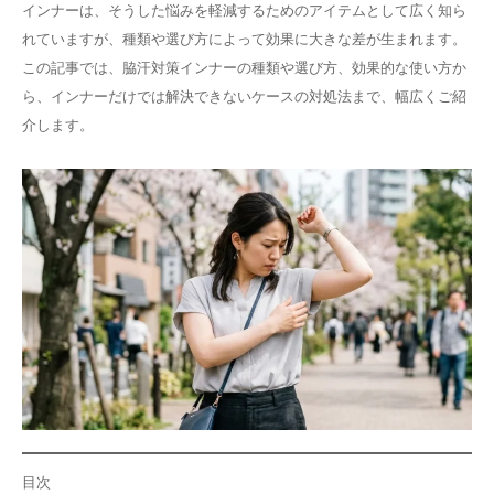
インナーは、そうした悩みを軽減するためのアイテムとして広く知ら
その他
れていますが、種類や選び方によって効果に大きな差が生まれます。
この記事では、脇汗対策インナーの種類や選び方、効果的な使い方か
ら、インナーだけでは解決できないケースの対処法まで、幅広くご紹
言語
介します。
简体中文
한국어
日本語
Español
English
目次