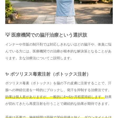
💡 医療機関での脇汗治療という選択肢
インナーや市販の制汗剤では対応しきれないほどの脇汗や、体臭に悩
んでいる方には、医療機関での治療が根本的な解決策となることがあ
ります。主な治療法についてご説明します。
✨ ボツリヌス毒素注射（ボトックス注射）
ボツリヌス毒素（ボトックス）を脇の下の皮膚に注射することで、汗
腺への神経伝達を一時的にブロックし、発汗を抑制する治療法です。
効果は個人差がありますが、一般的に4〜6か月程度持続します。
効果
が切れてきたら再度注射を行うことで継続的な効果が期待できます。
手術は不要で、施術時間は両脇で30分前後と短く、ダウンタイムもほ