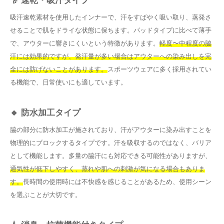
👴 速乾・吸汗タイプ
吸汗速乾素材を使用したインナーで、汗をすばやく吸い取り、蒸発さ
せることで肌をドライな状態に保ちます。パッドタイプに比べて薄手
で、アウターに響きにくいという特徴があります。
軽度〜中程度の脇
汗には効果的ですが、発汗量が多い場合はアウターへの染み出しを完
全には防げないことがあります。
スポーツウェアに多く採用されてい
る機能で、日常使いにも適しています。
🔸 防水加工タイプ
脇の部分に防水加工が施されており、汗がアウターに染み出すことを
物理的にブロックするタイプです。汗を吸収するのではなく、バリア
として機能します。多量の脇汗にも対応できる可能性がありますが、
通気性が低下しやすく、蒸れや肌への刺激が気になる場合もありま
す。
長時間の使用時には不快感を感じることがあるため、使用シーン
を選ぶことが大切です。