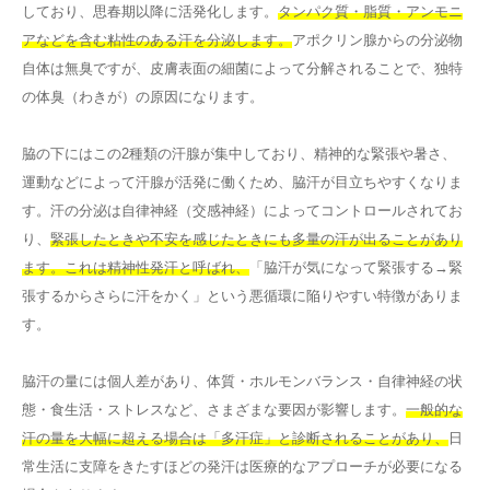
しており、思春期以降に活発化します。
タンパク質・脂質・アンモニ
アなどを含む粘性のある汗を分泌します。
アポクリン腺からの分泌物
自体は無臭ですが、皮膚表面の細菌によって分解されることで、独特
の体臭（わきが）の原因になります。
脇の下にはこの2種類の汗腺が集中しており、精神的な緊張や暑さ、
運動などによって汗腺が活発に働くため、脇汗が目立ちやすくなりま
す。汗の分泌は自律神経（交感神経）によってコントロールされてお
り、
緊張したときや不安を感じたときにも多量の汗が出ることがあり
ます。これは精神性発汗と呼ばれ、
「脇汗が気になって緊張する→緊
張するからさらに汗をかく」という悪循環に陥りやすい特徴がありま
す。
脇汗の量には個人差があり、体質・ホルモンバランス・自律神経の状
態・食生活・ストレスなど、さまざまな要因が影響します。
一般的な
汗の量を大幅に超える場合は「多汗症」と診断されることがあり、
日
常生活に支障をきたすほどの発汗は医療的なアプローチが必要になる