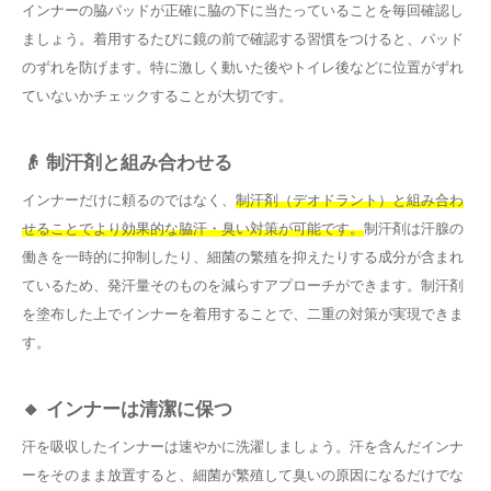
インナーの脇パッドが正確に脇の下に当たっていることを毎回確認し
ましょう。着用するたびに鏡の前で確認する習慣をつけると、パッド
のずれを防げます。特に激しく動いた後やトイレ後などに位置がずれ
ていないかチェックすることが大切です。
👴 制汗剤と組み合わせる
インナーだけに頼るのではなく、
制汗剤（デオドラント）と組み合わ
せることでより効果的な脇汗・臭い対策が可能です。
制汗剤は汗腺の
働きを一時的に抑制したり、細菌の繁殖を抑えたりする成分が含まれ
ているため、発汗量そのものを減らすアプローチができます。制汗剤
を塗布した上でインナーを着用することで、二重の対策が実現できま
す。
🔸 インナーは清潔に保つ
汗を吸収したインナーは速やかに洗濯しましょう。汗を含んだインナ
ーをそのまま放置すると、細菌が繁殖して臭いの原因になるだけでな