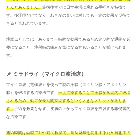
とんどありません。
施術後すぐに日常生活に戻れる手軽さが特徴で
す。多汗症だけでなく、わきがの臭いに対しても一定の効果が期待で
きると言われています。
注意点としては、あくまで一時的な効果であるため定期的な通院が必
要になること、注射時の痛みが気になる方もいることが挙げられま
す。
📌 ミラドライ（マイクロ波治療）
マイクロ波（電磁波）を使って脇の汗腺（エクリン腺・アポクリン
腺）を破壊する治療法です。
一度治療することで汗腺が永続的に破壊
されるため、効果が長期間持続するという大きなメリットがありま
す。
手術を必要とせず、皮膚の上からマイクロ波を照射する非侵襲的
な治療です。
施術時間は両脇で1〜2時間程度で、局所麻酔を使用するため施術中の