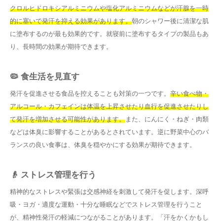
クロルヒドロキシアルミニウムや塩化アルミニウムなどが汗腺を一時
的に塞いで発汗を抑える効果があります。
朝のシャワー後に清潔な肌
に塗布するのが最も効果的です。就寝前に塗布するタイプの製品もあ
り、長時間の効果が期待できます。
🦠 食生活を見直す
発汗を促進させる食品を控えることも対策の一つです。
辛い食べ物・
アルコール・カフェインは体温を上昇させたり血行を促進させたりし
て発汗を増加させる可能性があります。
また、にんにく・ねぎ・肉類
などは体臭に影響することがあるとされています。逆に野菜中心のバ
ランスの良い食事は、体臭を穏やかにする効果が期待できます。
👴 ストレス管理を行う
精神的なストレスや緊張は交感神経を刺激して発汗を促します。深呼
吸・ヨガ・適度な運動・十分な睡眠などでストレス管理を行うこと
が、精神性発汗の軽減につながることがあります。「汗をかくかもし