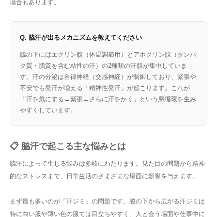
場合もあります。
Q. 脇汗が出るメカニズムを教えてください
脇の下にはエクリン腺（体温調節用）とアポクリン腺（タンパ
ク質・脂質を含む粘性の汗）の2種類の汗腺が集中していま
す。汗の分泌は自律神経（交感神経）が制御しており、緊張や
不安でも発汗が増える「精神性発汗」が起こります。これが
「汗を気にする→緊張→さらに汗をかく」という悪循環を生み
やすくしています。
📋 脇汗で起こる主な悩みとは
脇汗によって生じる悩みは多岐にわたります。見た目の問題から精神
的なストレスまで、日常生活のさまざまな場面に影響を与えます。
まず最も多いのが「汗ジミ」の問題です。脇の下から広がる汗ジミは
特に白い服や薄い色の服では目立ちやすく、人と会う場面や仕事中に