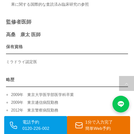
果に関する国際的な査読済み臨床研究の参照
監修者医師
高桑 康太 医師
保有資格
ミラドライ認定医
略歴
2009年 東京大学医学部医学科卒業
2009年 東京逓信病院勤務
2012年 東京警察病院勤務
2012年 東京大学医学部附属病院勤務
電話予約
1分で入力完了
2019年 当院治療責任者就任
0120-226-002
簡単Web予約
皮膚腫瘍・皮膚外科領域で15年以上の臨床経験と30,000件超の手術