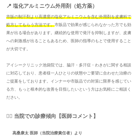
📍 塩化アルミニウム外用剤（処方薬）
市販の制汗剤より高濃度の塩化アルミニウムを含む外用剤を皮膚科で
処方してもらう方法です。
市販品で効果が感じられなかった方でも効
果が出る場合があります。継続的な使用で発汗を抑制しますが、皮膚
への刺激感が出ることもあるため、医師の指導のもとで使用すること
が大切です。
アイシークリニック池袋院では、脇汗・多汗症・わきがに関する相談
に対応しており、患者様一人ひとりの状態やご要望に合わせた治療の
ご提案をしております。インナーや市販品での対策に限界を感じてい
る方、もっと根本的な改善を目指したいという方はお気軽にご相談く
ださい。
👨‍⚕️ 当院での診療傾向【医師コメント】
高桑康太 医師（当院治療責任者）より