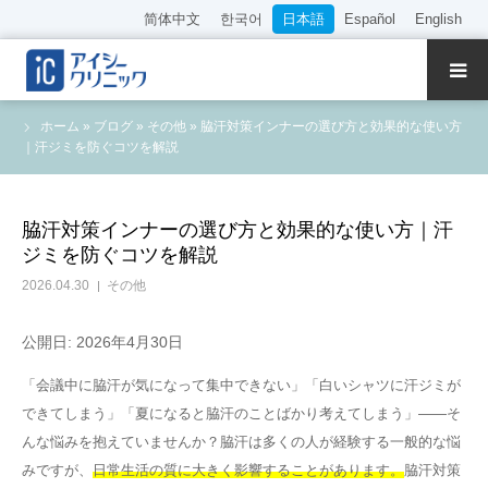
简体中文
한국어
日本語
Español
English
クリニック紹介
ホーム
»
ブログ
»
その他
»
脇汗対策インナーの選び方と効果的な使い方
｜汗ジミを防ぐコツを解説
診療内容
院長・医師の紹介
脇汗対策インナーの選び方と効果的な使い方｜汗
ジミを防ぐコツを解説
WEB予約
2026.04.30
その他
料金表
公開日: 2026年4月30日
「会議中に脇汗が気になって集中できない」「白いシャツに汗ジミが
アクセス
できてしまう」「夏になると脇汗のことばかり考えてしまう」——そ
んな悩みを抱えていませんか？脇汗は多くの人が経験する一般的な悩
採用情報
みですが、
日常生活の質に大きく影響することがあります。
脇汗対策