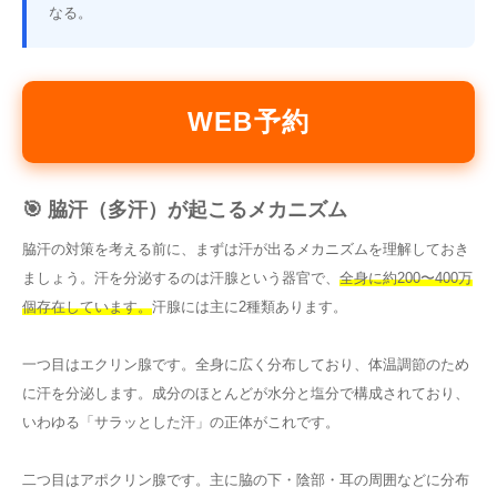
なる。
WEB予約
🎯 脇汗（多汗）が起こるメカニズム
脇汗の対策を考える前に、まずは汗が出るメカニズムを理解しておき
ましょう。汗を分泌するのは汗腺という器官で、
全身に約200〜400万
個存在しています。
汗腺には主に2種類あります。
一つ目はエクリン腺です。全身に広く分布しており、体温調節のため
に汗を分泌します。成分のほとんどが水分と塩分で構成されており、
いわゆる「サラッとした汗」の正体がこれです。
二つ目はアポクリン腺です。主に脇の下・陰部・耳の周囲などに分布