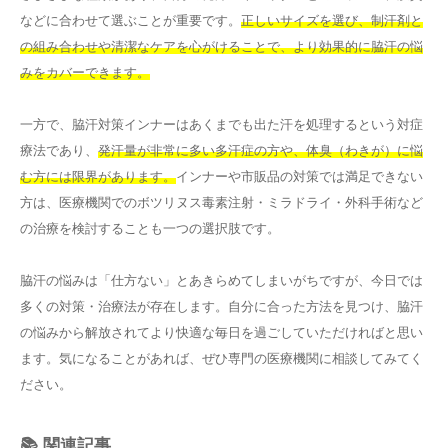
などに合わせて選ぶことが重要です。
正しいサイズを選び、制汗剤と
の組み合わせや清潔なケアを心がけることで、より効果的に脇汗の悩
みをカバーできます。
一方で、脇汗対策インナーはあくまでも出た汗を処理するという対症
療法であり、
発汗量が非常に多い多汗症の方や、体臭（わきが）に悩
む方には限界があります。
インナーや市販品の対策では満足できない
方は、医療機関でのボツリヌス毒素注射・ミラドライ・外科手術など
の治療を検討することも一つの選択肢です。
脇汗の悩みは「仕方ない」とあきらめてしまいがちですが、今日では
多くの対策・治療法が存在します。自分に合った方法を見つけ、脇汗
の悩みから解放されてより快適な毎日を過ごしていただければと思い
ます。気になることがあれば、ぜひ専門の医療機関に相談してみてく
ださい。
📚 関連記事