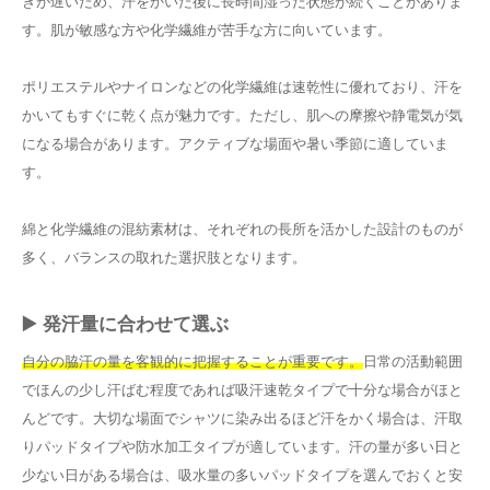
きが遅いため、汗をかいた後に長時間湿った状態が続くことがありま
す。肌が敏感な方や化学繊維が苦手な方に向いています。
ポリエステルやナイロンなどの化学繊維は速乾性に優れており、汗を
かいてもすぐに乾く点が魅力です。ただし、肌への摩擦や静電気が気
になる場合があります。アクティブな場面や暑い季節に適していま
す。
綿と化学繊維の混紡素材は、それぞれの長所を活かした設計のものが
多く、バランスの取れた選択肢となります。
▶️ 発汗量に合わせて選ぶ
自分の脇汗の量を客観的に把握することが重要です。
日常の活動範囲
でほんの少し汗ばむ程度であれば吸汗速乾タイプで十分な場合がほと
んどです。大切な場面でシャツに染み出るほど汗をかく場合は、汗取
りパッドタイプや防水加工タイプが適しています。汗の量が多い日と
少ない日がある場合は、吸水量の多いパッドタイプを選んでおくと安