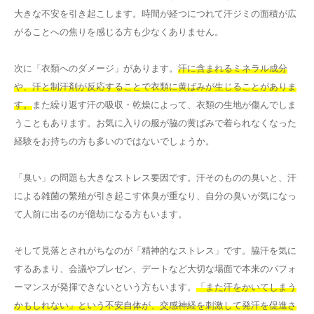
大きな不安を引き起こします。時間が経つにつれて汗ジミの面積が広
がることへの焦りを感じる方も少なくありません。
次に「衣類へのダメージ」があります。
汗に含まれるミネラル成分
や、汗と制汗剤が反応することで衣類に黄ばみが生じることがありま
す。
また繰り返す汗の吸収・乾燥によって、衣類の生地が傷んでしま
うこともあります。お気に入りの服が脇の黄ばみで着られなくなった
経験をお持ちの方も多いのではないでしょうか。
「臭い」の問題も大きなストレス要因です。汗そのものの臭いと、汗
による雑菌の繁殖が引き起こす体臭が重なり、自分の臭いが気になっ
て人前に出るのが億劫になる方もいます。
そして見落とされがちなのが「精神的なストレス」です。脇汗を気に
するあまり、会議やプレゼン、デートなど大切な場面で本来のパフォ
ーマンスが発揮できないという方もいます。
「また汗をかいてしまう
かもしれない」という不安自体が、交感神経を刺激して発汗を促進さ