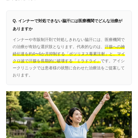
Q. インナーで対処できない脇汗には医療機関でどんな治療が
ありますか
インナーや市販制汗剤で対処しきれない脇汗には、医療機関で
の治療が有効な選択肢となります。代表的なのは、
汗腺への神
経伝達を約4〜6か月抑制する「ボツリヌス毒素注射」と、マイ
クロ波で汗腺を長期的に破壊する「ミラドライ」
です。アイシ
ークリニックでは患者様の状態に合わせた治療法をご提案して
おります。