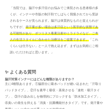
「当院では、脇汗や多汗症のお悩みでご来院される患者様の多
くが、インナーや市販の制汗剤でしばらく我慢されてから受診
されるケースが見られます。脇汗は体質的なものと捉えられが
ちですが、
発汗量が多い場合は多汗症という医学的な状態であ
る可能性があり、ボツリヌス毒素注射やミラドライなど、ご本
人の生活スタイルに合わせた治療法をご提案できます。
「これ
くらいは仕方ない」と一人で抱え込まず、まずはお気軽にご相
談いただければと思います。」
✨ よくある質問
脇汗対策インナーにはどんな種類がありますか？
主に4種類あります。①脇部分に吸水パッドが縫い込まれた「汗取り
パッドタイプ」、②汗を素早く吸収・蒸発させる「速乾・吸汗タイ
プ」、③汗の染み出しを物理的にブロックする「防水加工タイプ」、
④臭いの発生を抑える「消臭・抗菌機能付きタイプ」です。発汗量や