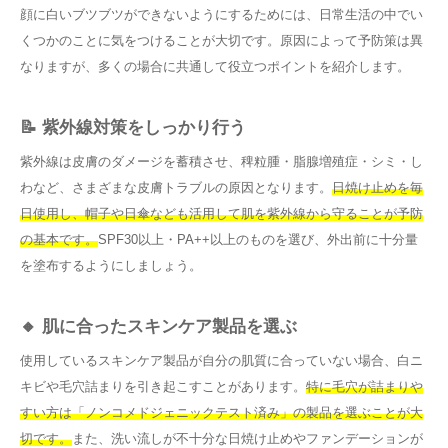
顔に白いブツブツができないようにするためには、日常生活の中でい
くつかのことに気をつけることが大切です。原因によって予防策は異
なりますが、多くの場合に共通して役立つポイントを紹介します。
📝 紫外線対策をしっかり行う
紫外線は皮膚のダメージを蓄積させ、稗粒腫・脂腺増殖症・シミ・し
わなど、さまざまな皮膚トラブルの原因となります。
日焼け止めを毎
日使用し、帽子や日傘なども活用して肌を紫外線から守ることが予防
の基本です。
SPF30以上・PA++以上のものを選び、外出前に十分量
を塗布するようにしましょう。
🔸 肌に合ったスキンケア製品を選ぶ
使用しているスキンケア製品が自分の肌質に合っていない場合、白ニ
キビや毛穴詰まりを引き起こすことがあります。
特に毛穴が詰まりや
すい方は「ノンコメドジェニックテスト済み」の製品を選ぶことが大
切です。
また、洗い流しが不十分な日焼け止めやファンデーションが