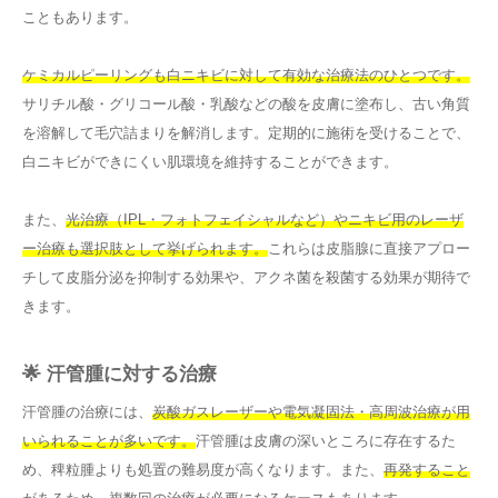
こともあります。
ケミカルピーリングも白ニキビに対して有効な治療法のひとつです。
サリチル酸・グリコール酸・乳酸などの酸を皮膚に塗布し、古い角質
を溶解して毛穴詰まりを解消します。定期的に施術を受けることで、
白ニキビができにくい肌環境を維持することができます。
また、
光治療（IPL・フォトフェイシャルなど）やニキビ用のレーザ
ー治療も選択肢として挙げられます。
これらは皮脂腺に直接アプロー
チして皮脂分泌を抑制する効果や、アクネ菌を殺菌する効果が期待で
きます。
🌟 汗管腫に対する治療
汗管腫の治療には、
炭酸ガスレーザーや電気凝固法・高周波治療が用
いられることが多いです。
汗管腫は皮膚の深いところに存在するた
め、稗粒腫よりも処置の難易度が高くなります。また、
再発すること