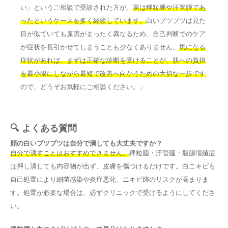
い」というご相談で受診された方が、
実は稗粒腫や汗管腫であ
ったというケースを多く経験しています。
白いブツブツは見た
目が似ていても原因がまったく異なるため、自己判断でのケア
が症状を長引かせてしまうことも少なくありません。
気になる
症状があれば、まずは正確な診断を受けることが、肌への負担
を最小限にしながら最短で改善へ向かうための大切な一歩です
ので、どうぞお気軽にご相談ください。」
🔍 よくある質問
顔の白いブツブツは自分で潰しても大丈夫ですか？
自分で潰すことはおすすめできません。
稗粒腫・汗管腫・脂腺増殖症
は押し潰しても内容物が出ず、皮膚を傷つけるだけです。白ニキビも
自己処置により細菌感染や炎症悪化、ニキビ跡のリスクが高まりま
す。処置が必要な場合は、必ずクリニックで受けるようにしてくださ
い。