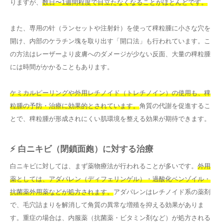
りますが、
数日〜1週間程度で目立たなくなることがほとんどです。
また、専用の针（ランセットや注射針）を使って稗粒腫に小さな穴を
開け、内部のケラチン塊を取り出す「開口法」も行われています。こ
の方法はレーザーより皮膚へのダメージが少ない反面、大量の稗粒腫
には時間がかかることもあります。
ケミカルピーリングや外用レチノイド（トレチノイン）の使用も、稗
粒腫の予防・治療に効果的とされています。
角質の代謝を促進するこ
とで、稗粒腫が形成されにくい肌環境を整える効果が期待できます。
⚡ 白ニキビ（閉鎖面皰）に対する治療
白ニキビに対しては、まず薬物療法が行われることが多いです。
外用
薬としては、アダパレン（ディフェリンゲル）・過酸化ベンゾイル・
抗菌薬外用薬などが処方されます。
アダパレンはレチノイド系の薬剤
で、毛穴詰まりを解消して角質の異常な増殖を抑える効果がありま
す。重症の場合は、内服薬（抗菌薬・ビタミン剤など）が処方される