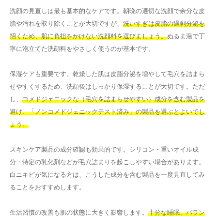
洗顔の見直しは最も基本的なケアです。朝晩の適切な洗顔で余分な皮
脂や汚れを取り除くことが大切ですが、
洗いすぎは皮脂の過剰分泌を
招くため、肌に負担をかけない洗顔料を選びましょう。
ぬるま湯で丁
寧に泡立てた洗顔料をやさしく使うのが基本です。
保湿ケアも重要です。乾燥した肌は皮脂分泌を増やして毛穴を詰まら
せやすくするため、洗顔後はしっかり保湿することが大切です。ただ
し、
コメドジェニックな（毛穴を詰まらせやすい）成分を含む製品を
避け、「ノンコメドジェニックテスト済み」の製品を選ぶとよいでし
ょう。
スキンケア製品の成分確認も効果的です。シリコン・重いオイル成
分・特定の乳化剤などが毛穴詰まりを起こしやすい場合があります。
白ニキビが気になる方は、こうした成分を含む製品を一度見直してみ
ることをおすすめします。
生活習慣の改善も肌の状態に大きく影響します。
十分な睡眠、バラン