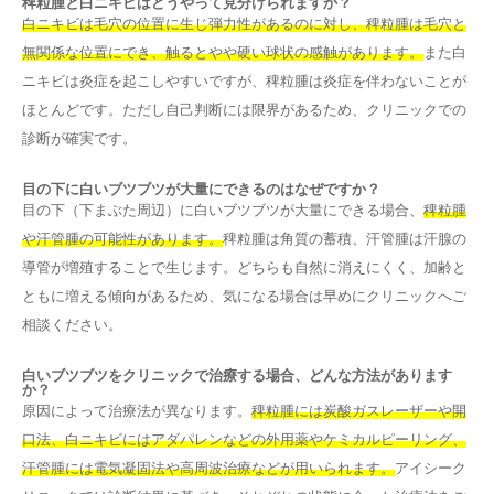
稗粒腫と白ニキビはどうやって見分けられますか？
白ニキビは毛穴の位置に生じ弾力性があるのに対し、稗粒腫は毛穴と
無関係な位置にでき、触るとやや硬い球状の感触があります。
また白
ニキビは炎症を起こしやすいですが、稗粒腫は炎症を伴わないことが
ほとんどです。ただし自己判断には限界があるため、クリニックでの
診断が確実です。
目の下に白いブツブツが大量にできるのはなぜですか？
目の下（下まぶた周辺）に白いブツブツが大量にできる場合、
稗粒腫
や汗管腫の可能性があります。
稗粒腫は角質の蓄積、汗管腫は汗腺の
導管が増殖することで生じます。どちらも自然に消えにくく、加齢と
ともに増える傾向があるため、気になる場合は早めにクリニックへご
相談ください。
白いブツブツをクリニックで治療する場合、どんな方法があります
か？
原因によって治療法が異なります。
稗粒腫には炭酸ガスレーザーや開
口法、白ニキビにはアダパレンなどの外用薬やケミカルピーリング、
汗管腫には電気凝固法や高周波治療などが用いられます。
アイシーク