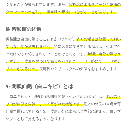
くなることが知られています。また、
紫外線によるダメージも皮膚の
ターンオーバーを乱し、稗粒腫の形成につながることがあります。
📝 稗粒腫の経過
稗粒腫は自然に消えることもありますが、
多くの場合は放置しておい
てもなかなか消失しません。
特に大量にできている場合は、セルフケ
アだけでは対処しきれないことがほとんどです。
無理に自分で潰そう
とすると、皮膚を傷つけて感染を引き起こしたり、跡になったりする
リスクがあるため、
皮膚科やクリニックへの受診をおすすめします。
✨ 閉鎖面皰（白ニキビ）とは
「白ニキビ」とも呼ばれる閉鎖面皰（へいさめんぽう）は、
毛穴の入
り口が皮脂と角質によって塞がれた状態です。
毛穴の外側の皮膚が薄
い膜で覆われているため、皮脂が外に出られず内部に溜まり、白いブ
ツブツとして見えるようになります。