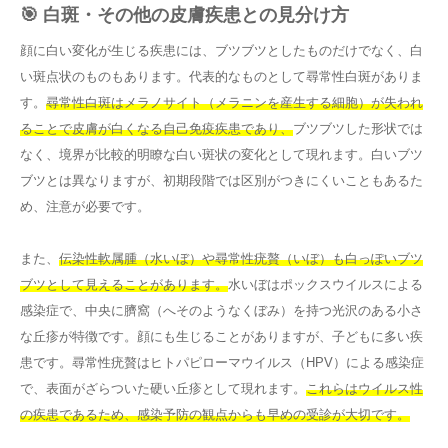
🎯 白斑・その他の皮膚疾患との見分け方
顔に白い変化が生じる疾患には、ブツブツとしたものだけでなく、白
い斑点状のものもあります。代表的なものとして尋常性白斑がありま
す。
尋常性白斑はメラノサイト（メラニンを産生する細胞）が失われ
ることで皮膚が白くなる自己免疫疾患であり、
ブツブツした形状では
なく、境界が比較的明瞭な白い斑状の変化として現れます。白いブツ
ブツとは異なりますが、初期段階では区別がつきにくいこともあるた
め、注意が必要です。
また、
伝染性軟属腫（水いぼ）や尋常性疣贅（いぼ）も白っぽいブツ
ブツとして見えることがあります。
水いぼはポックスウイルスによる
感染症で、中央に臍窩（へそのようなくぼみ）を持つ光沢のある小さ
な丘疹が特徴です。顔にも生じることがありますが、子どもに多い疾
患です。尋常性疣贅はヒトパピローマウイルス（HPV）による感染症
で、表面がざらついた硬い丘疹として現れます。
これらはウイルス性
の疾患であるため、感染予防の観点からも早めの受診が大切です。