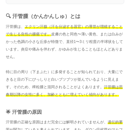
🔍 汗管腫（かんかんしゅ）とは
汗管腫は、
エクリン汗腺（汗を分泌する器官）の導管が増殖すること
で生じる良性の腫瘍です。
皮膚の色と同色〜薄い黄色、または白みが
かった色調の小さな丘疹が特徴で、直径1〜3ミリ程度の半球状をして
います。炎症や痛みを伴わず、かゆみが生じることもほとんどありま
せん。
特に目の周り（下まぶた）に多発することが知られており、大量にで
きると目の下にびっしりと白いブツブツが並んでいるように見えま
す。そのため、稗粒腫と混同されることがよくあります。
汗管腫は思
春期以降の女性に多く、加齢とともに増えていく傾向があります。
🌟 汗管腫の原因
汗管腫の正確な原因はまだ完全には解明されていませんが、
遺伝的要
因が関与していると考えられています。
また、ダウン症候群やマルフ