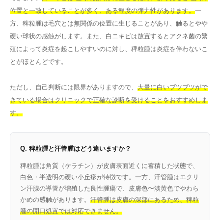
位置と一致していることが多く、ある程度の弾力性があります。
一
方、稗粒腫は毛穴とは無関係の位置に生じることがあり、触るとやや
硬い球状の感触がします。また、白ニキビは放置するとアクネ菌の繁
殖によって炎症を起こしやすいのに対し、稗粒腫は炎症を伴わないこ
とがほとんどです。
ただし、自己判断には限界がありますので、
大量に白いブツブツがで
きている場合はクリニックで正確な診断を受けることをおすすめしま
す。
Q. 稗粒腫と汗管腫はどう違いますか？
稗粒腫は角質（ケラチン）が皮膚表面近くに蓄積した状態で、
白色・半透明の硬い小丘疹が特徴です。一方、汗管腫はエクリ
ン汗腺の導管が増殖した良性腫瘍で、皮膚色〜淡黄色でやわら
かめの感触があります。
汗管腫は皮膚の深部にあるため、稗粒
腫の開口処置では対応できません。