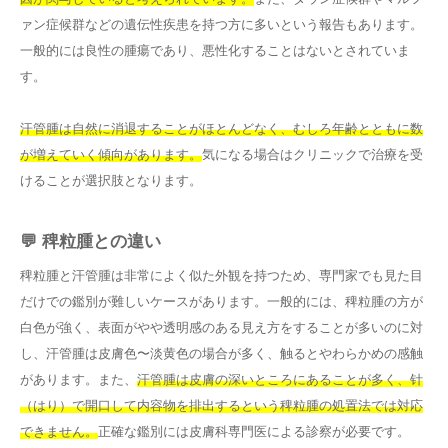
ァン症候群などの遺伝性疾患を持つ方に多いという報告もあります。
一般的には良性の腫瘍であり、悪性化することはないとされていま
す。
汗管腫は自然に消退することがほとんどなく、むしろ年齢とともに数
が増えていく傾向があります。
気になる場合はクリニックで治療を受
けることが選択肢となります。
💬 稗粒腫との違い
稗粒腫と汗管腫は非常によく似た外観を持つため、専門家でも見た目
だけでの鑑別が難しいケースがあります。一般的には、稗粒腫の方が
白色が強く、表面がやや透明感のある見え方をすることが多いのに対
し、汗管腫は皮膚色〜淡黄色の場合が多く、触るとやわらかめの感触
があります。また、
汗管腫は皮膚の深いところにあることが多く、针
（はり）で開口して内容物を排出するという稗粒腫の処置法では対応
できません。
正確な鑑別には皮膚科専門医による診察が必要です。