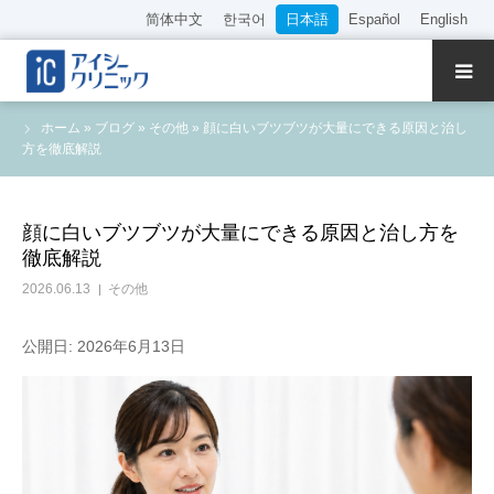
简体中文
한국어
日本語
Español
English
クリニック紹介
ホーム
»
ブログ
»
その他
»
顔に白いブツブツが大量にできる原因と治し
方を徹底解説
診療内容
院長・医師の紹介
顔に白いブツブツが大量にできる原因と治し方を
徹底解説
WEB予約
2026.06.13
その他
料金表
公開日: 2026年6月13日
アクセス
採用情報