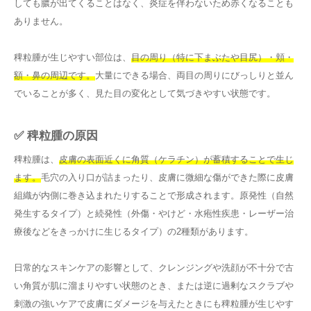
しても膿が出てくることはなく、炎症を伴わないため赤くなることも
ありません。
稗粒腫が生じやすい部位は、
目の周り（特に下まぶたや目尻）・頬・
額・鼻の周辺です。
大量にできる場合、両目の周りにびっしりと並ん
でいることが多く、見た目の変化として気づきやすい状態です。
✅ 稗粒腫の原因
稗粒腫は、
皮膚の表面近くに角質（ケラチン）が蓄積することで生じ
ます。
毛穴の入り口が詰まったり、皮膚に微細な傷ができた際に皮膚
組織が内側に巻き込まれたりすることで形成されます。原発性（自然
発生するタイプ）と続発性（外傷・やけど・水疱性疾患・レーザー治
療後などをきっかけに生じるタイプ）の2種類があります。
日常的なスキンケアの影響として、クレンジングや洗顔が不十分で古
い角質が肌に溜まりやすい状態のとき、または逆に過剰なスクラブや
刺激の強いケアで皮膚にダメージを与えたときにも稗粒腫が生じやす