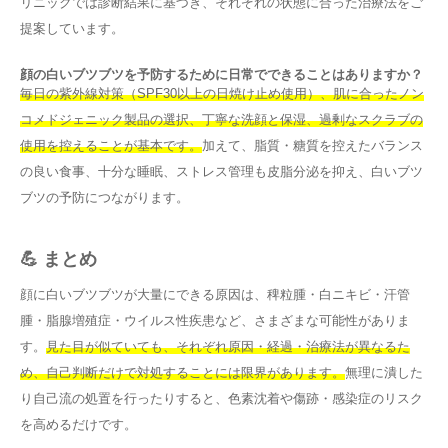
リニックでは診断結果に基づき、それぞれの状態に合った治療法をご
提案しています。
顔の白いブツブツを予防するために日常でできることはありますか？
毎日の紫外線対策（SPF30以上の日焼け止め使用）、肌に合ったノン
コメドジェニック製品の選択、丁寧な洗顔と保湿、過剰なスクラブの
使用を控えることが基本です。
加えて、脂質・糖質を控えたバランス
の良い食事、十分な睡眠、ストレス管理も皮脂分泌を抑え、白いブツ
ブツの予防につながります。
💪 まとめ
顔に白いブツブツが大量にできる原因は、稗粒腫・白ニキビ・汗管
腫・脂腺増殖症・ウイルス性疾患など、さまざまな可能性がありま
す。
見た目が似ていても、それぞれ原因・経過・治療法が異なるた
め、自己判断だけで対処することには限界があります。
無理に潰した
り自己流の処置を行ったりすると、色素沈着や傷跡・感染症のリスク
を高めるだけです。