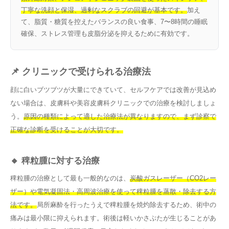
丁寧な洗顔と保湿、過剰なスクラブの回避が基本です。
加え
て、脂質・糖質を控えたバランスの良い食事、7〜8時間の睡眠
確保、ストレス管理も皮脂分泌を抑えるために有効です。
📌 クリニックで受けられる治療法
顔に白いブツブツが大量にできていて、セルフケアでは改善が見込め
ない場合は、皮膚科や美容皮膚科クリニックでの治療を検討しましょ
う。
原因の種類によって適した治療法が異なりますので、まず診察で
正確な診断を受けることが大切です。
🔸 稗粒腫に対する治療
稗粒腫の治療として最も一般的なのは、
炭酸ガスレーザー（CO2レー
ザー）や電気凝固法・高周波治療を使って稗粒腫を蒸散・除去する方
法です。
局所麻酔を行ったうえで稗粒腫を焼灼除去するため、術中の
痛みは最小限に抑えられます。術後は軽いかさぶたが生じることがあ