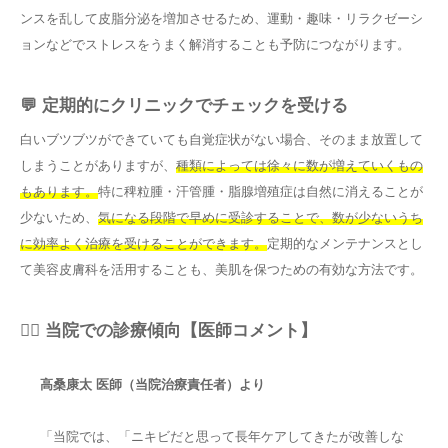
ンスを乱して皮脂分泌を増加させるため、運動・趣味・リラクゼーシ
ョンなどでストレスをうまく解消することも予防につながります。
💬 定期的にクリニックでチェックを受ける
白いブツブツができていても自覚症状がない場合、そのまま放置して
しまうことがありますが、
種類によっては徐々に数が増えていくもの
もあります。
特に稗粒腫・汗管腫・脂腺増殖症は自然に消えることが
少ないため、
気になる段階で早めに受診することで、数が少ないうち
に効率よく治療を受けることができます。
定期的なメンテナンスとし
て美容皮膚科を活用することも、美肌を保つための有効な方法です。
👨‍⚕️ 当院での診療傾向【医師コメント】
高桑康太 医師（当院治療責任者）より
「当院では、「ニキビだと思って長年ケアしてきたが改善しな