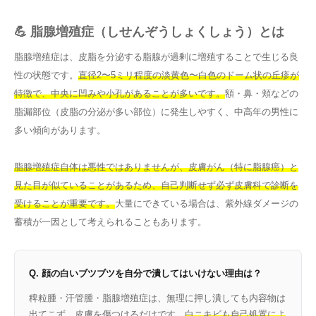
💪 脂腺増殖症（しせんぞうしょくしょう）とは
脂腺増殖症は、皮脂を分泌する脂腺が過剰に増殖することで生じる良
性の状態です。
直径2〜5ミリ程度の淡黄色〜白色のドーム状の丘疹が
特徴で、中央に凹みや小孔があることが多いです。
額・鼻・頬などの
脂漏部位（皮脂の分泌が多い部位）に発生しやすく、中高年の男性に
多い傾向があります。
脂腺増殖症自体は悪性ではありませんが、皮膚がん（特に脂腺癌）と
見た目が似ていることがあるため、自己判断せず必ず皮膚科で診断を
受けることが重要です。
大量にできている場合は、紫外線ダメージの
蓄積が一因として考えられることもあります。
Q. 顔の白いブツブツを自分で潰してはいけない理由は？
稗粒腫・汗管腫・脂腺増殖症は、無理に押し潰しても内容物は
出てこず、皮膚を傷つけるだけです。
白ニキビも自己処置によ