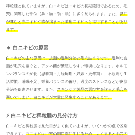
稗粒腫と似ていますが、白ニキビはニキビの初期段階であるため、毛
穴に関連した部位（鼻・額・顎・頬）に多く見られます。また、
炎症
が進むと赤ニキビや膿が溜まった膿疱ニキビへと進行することがあり
ます。
🔸 白ニキビの原因
白ニキビの主な原因は、皮脂の過剰分泌と毛穴詰まりです。
過剰な皮
脂が毛穴を塞ぐと、アクネ菌が繁殖しやすい環境になります。ホルモ
ンバランスの変化（思春期・月経周期・妊娠・更年期）、不規則な生
活習慣、睡眠不足、栄養バランスの偏り、過度のストレスなどが皮脂
分泌を促進させます。また、
スキンケア製品の選び方を誤ると毛穴を
塞いでしまい、白ニキビが大量に発生することがあります。
⚡ 白ニキビと稗粒腫の見分け方
白ニキビと稗粒腫は見た目がよく似ていますが、いくつかの点で区別
できます。
白ニキビは毛穴の開口部に生じるため、よく見ると毛穴の