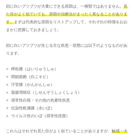
顔に白いブツブツが大量にできる原因は、一種類ではありません。
見
た目がよく似ていても、原因や治療法がまったく異なることがありま
す。
まずは代表的な原因をリストアップして、それぞれの特徴をおお
まかに把握しておきましょう。
顔に白いブツブツが生じる主な疾患・状態には以下のようなものがあ
ります。
稗粒腫（はいりゅうしゅ）
閉鎖面皰（白ニキビ）
汗管腫（かんかんしゅ）
脂腺増殖症（しせんぞうしょくしょう）
尋常性白斑・その他の色素性疾患
伝染性軟属腫（水いぼ）
ウイルス性のいぼ（尋常性疣贅）
これらはそれぞれ見た目がよく似ていることがありますが、
触感・大