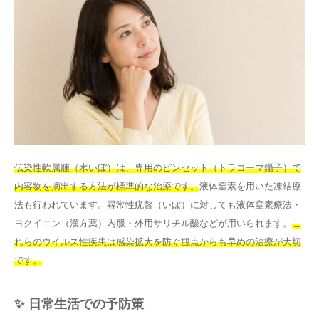
伝染性軟属腫（水いぼ）は、専用のピンセット（トラコーマ鑷子）で
内容物を摘出する方法が標準的な治療です。
液体窒素を用いた凍結療
法も行われています。尋常性疣贅（いぼ）に対しても液体窒素療法・
ヨクイニン（漢方薬）内服・外用サリチル酸などが用いられます。
こ
れらのウイルス性疾患は感染拡大を防ぐ観点からも早めの治療が大切
です。
✨ 日常生活での予防策