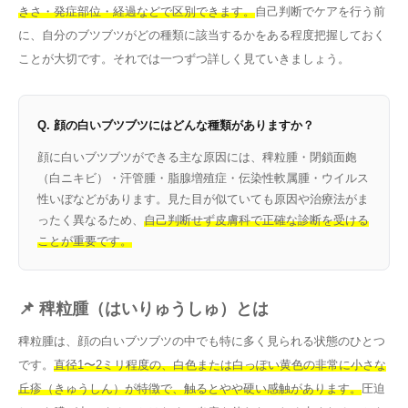
きさ・発症部位・経過などで区別できます。
自己判断でケアを行う前
に、自分のブツブツがどの種類に該当するかをある程度把握しておく
ことが大切です。それでは一つずつ詳しく見ていきましょう。
Q. 顔の白いブツブツにはどんな種類がありますか？
顔に白いブツブツができる主な原因には、稗粒腫・閉鎖面皰
（白ニキビ）・汗管腫・脂腺増殖症・伝染性軟属腫・ウイルス
性いぼなどがあります。見た目が似ていても原因や治療法がま
ったく異なるため、
自己判断せず皮膚科で正確な診断を受ける
ことが重要です。
📌 稗粒腫（はいりゅうしゅ）とは
稗粒腫は、顔の白いブツブツの中でも特に多く見られる状態のひとつ
です。
直径1〜2ミリ程度の、白色または白っぽい黄色の非常に小さな
丘疹（きゅうしん）が特徴で、触るとやや硬い感触があります。
圧迫