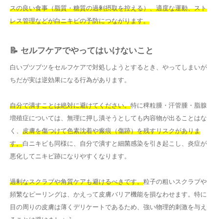
スの良い食事（脂質・糖質の過剰摂取を控える）、適度な運動、スト
レス管理などが白ニキビの予防につながります。
📝 セルフケアでやってはいけないこと
白いブツブツをセルフケアで対処しようとするとき、やってしまいが
ちだが実は逆効果になる行為があります。
自分で潰すことは絶対に避けてください。
特に稗粒腫・汗管腫・脂腺
増殖症については、無理に押し潰そうとしても内容物が出ることはな
く、
皮膚を傷つけて色素沈着や瘢痕（傷跡）を残すリスクがありま
す。
白ニキビも同様に、自分で潰すと細菌感染を引き起こし、炎症が
悪化してニキビ跡になりやすくなります。
過剰なスクラブや角質ケアも避けるべきです。
粒子の粗いスクラブや
頻繁なピーリングは、かえって皮膚バリア機能を損なわせます。特に
目の周りの皮膚は薄くデリケートであるため、強い物理的刺激を与え