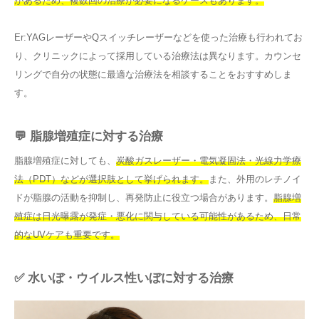
があるため、複数回の治療が必要になるケースもあります。
Er:YAGレーザーやQスイッチレーザーなどを使った治療も行われてお
り、クリニックによって採用している治療法は異なります。カウンセ
リングで自分の状態に最適な治療法を相談することをおすすめしま
す。
💬 脂腺増殖症に対する治療
脂腺増殖症に対しても、
炭酸ガスレーザー・電気凝固法・光線力学療
法（PDT）などが選択肢として挙げられます。
また、外用のレチノイ
ドが脂腺の活動を抑制し、再発防止に役立つ場合があります。
脂腺増
殖症は日光曝露が発症・悪化に関与している可能性があるため、日常
的なUVケアも重要です。
✅ 水いぼ・ウイルス性いぼに対する治療