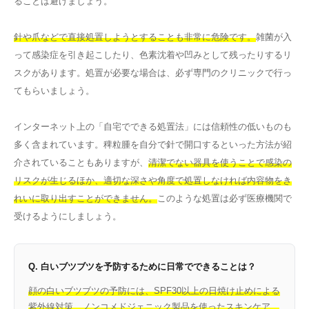
ることは避けましょう。
針や爪などで直接処置しようとすることも非常に危険です。
雑菌が入
って感染症を引き起こしたり、色素沈着や凹みとして残ったりするリ
スクがあります。処置が必要な場合は、必ず専門のクリニックで行っ
てもらいましょう。
インターネット上の「自宅でできる処置法」には信頼性の低いものも
多く含まれています。稗粒腫を自分で針で開口するといった方法が紹
介されていることもありますが、
清潔でない器具を使うことで感染の
リスクが生じるほか、適切な深さや角度で処置しなければ内容物をき
れいに取り出すことができません。
このような処置は必ず医療機関で
受けるようにしましょう。
Q. 白いブツブツを予防するために日常でできることは？
顔の白いブツブツの予防には、SPF30以上の日焼け止めによる
紫外線対策、ノンコメドジェニック製品を使ったスキンケア、