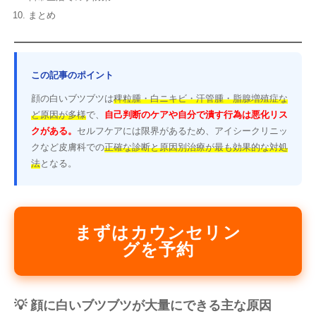
まとめ
この記事のポイント
顔の白いブツブツは
稗粒腫・白ニキビ・汗管腫・脂腺増殖症な
ど原因が多様
で、
自己判断のケアや自分で潰す行為は悪化リス
クがある。
セルフケアには限界があるため、アイシークリニッ
クなど皮膚科での
正確な診断と原因別治療が最も効果的な対処
法
となる。
まずはカウンセリン
グを予約
💡 顔に白いブツブツが大量にできる主な原因