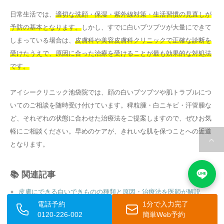
日常生活では、
適切な洗顔・保湿・紫外線対策・生活習慣の見直しが
予防の基本となります。
しかし、すでに白いブツブツが大量にできて
しまっている場合は、
皮膚科や美容皮膚科クリニックで正確な診断を
受けたうえで、原因に合った治療を受けることが最も効果的な対処法
です。
アイシークリニック池袋院では、顔の白いブツブツや肌トラブルにつ
いてのご相談を随時受け付けています。稗粒腫・白ニキビ・汗管腫な
ど、それぞれの状態に合わせた治療法をご提案しますので、ぜひお気
軽にご相談ください。早めのケアが、きれいな肌を保つことへの近道
となります。
📚 関連記事
皮膚にできる白いできものの種類と原因・治療法を医師が解説
電話予約
1分で入力完了
稗粒腫と粉瘤の違いとは？症状・原因・治療法を徹底解説
0120-226-002
簡単Web予約
脂腺増殖症が鼻にできる原因と症状・治療法を徹底解説