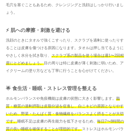
毛穴を塞ぐこともあるため、クレンジングと洗顔はしっかり行いまし
ょう。
⚡ 肌への摩擦・刺激を避ける
洗顔のときにタオルで強くこすったり、スクラブを過剰に使ったりす
ることは皮膚を傷つける原因になります。タオルは押し当てるように
やさしく水分を拭き取り、
スクラブ系の製品を使う場合は週1〜2回程
度にとどめましょう。
目の周りは特に皮膚が薄く刺激に弱いため、ア
イクリームの塗り方なども丁寧に行うことを心がけてください。
🌟 食生活・睡眠・ストレス管理を整える
ホルモンバランスや免疫機能は皮膚の状態に大きく影響します。
脂
質・糖質の過剰摂取は皮脂分泌を促進し、白ニキビの原因となりやす
いため、野菜・たんぱく質・食物繊維をバランスよく摂ることが大切
です。
睡眠不足は皮膚の再生能力を低下させるため、
毎日7〜8時間の
質の良い睡眠を確保することが理想的です。
ストレスはホルモンバラ