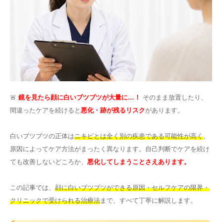
その他
言語
简体中文
한국어
日本語
Español
English
🚨
鏡を見たら顔に白いブツブツが大量に…！
そのまま放置したり、
間違ったケアを続けると
悪化・跡が残るリスク
があります。
白いブツブツの正体は
ニキビとは全く別の疾患である可能性が高く
、
原因によってケア方法がまったく異なります。自己判断でケアを続け
ても改善しないどころか、
悪化してしまうことさえあります。
この記事では、
顔に白いブツブツができる原因・セルフケアの限界・
クリニックで受けられる治療法
まで、すべて丁寧に解説します。