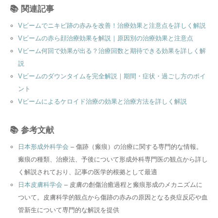
📚 関連記事
Vビームでニキビ跡の赤みを改善！治療効果と注意点を詳しく解説
Vビームの赤ら顔治療効果を解説｜原因別の治療効果と注意点
Vビーム何回で効果が出る？治療回数と期待できる効果を詳しく解
説
Vビームのダウンタイムを完全解説｜期間・症状・過ごし方のポイ
ント
Vビームによるケロイド治療の効果と治療方法を詳しく解説
📚 参考文献
日本形成外科学会
– 傷跡（瘢痕）の治療に関する専門的な情報。
瘢痕の種類、治療法、予後について形成外科専門医の観点から詳し
く解説されており、記事の医学的根拠として最適
日本皮膚科学会
– 皮膚の創傷治癒過程と瘢痕形成のメカニズムに
ついて。皮膚科学的観点から傷跡の赤みの原因となる炎症反応や血
管新生について専門的な解説を提供