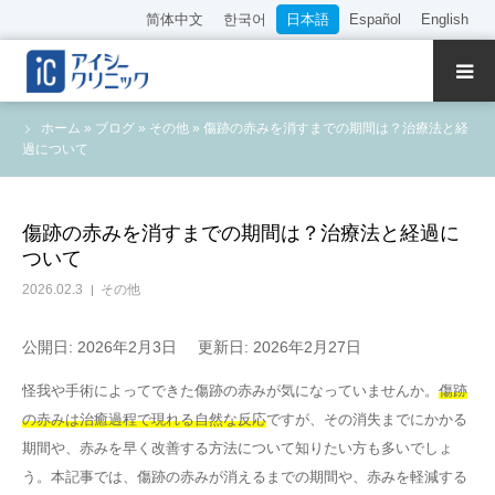
简体中文
한국어
日本語
Español
English
クリニック紹介
ホーム
»
ブログ
»
その他
»
傷跡の赤みを消すまでの期間は？治療法と経
過について
診療内容
院長・医師の紹介
傷跡の赤みを消すまでの期間は？治療法と経過に
ついて
WEB予約
2026.02.3
その他
料金表
公開日: 2026年2月3日
更新日: 2026年2月27日
怪我や手術によってできた傷跡の赤みが気になっていませんか。
傷跡
アクセス
の赤みは治癒過程で現れる自然な反応
ですが、その消失までにかかる
期間や、赤みを早く改善する方法について知りたい方も多いでしょ
採用情報
う。本記事では、傷跡の赤みが消えるまでの期間や、赤みを軽減する