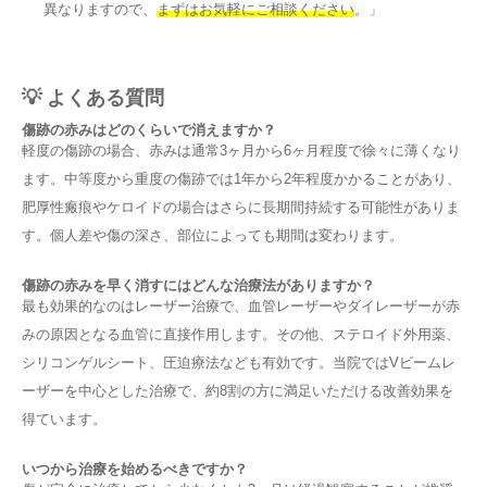
異なりますので、
まずはお気軽にご相談ください
。」
💡 よくある質問
傷跡の赤みはどのくらいで消えますか？
軽度の傷跡の場合、赤みは通常3ヶ月から6ヶ月程度で徐々に薄くなり
ます。中等度から重度の傷跡では1年から2年程度かかることがあり、
肥厚性瘢痕やケロイドの場合はさらに長期間持続する可能性がありま
す。個人差や傷の深さ、部位によっても期間は変わります。
傷跡の赤みを早く消すにはどんな治療法がありますか？
最も効果的なのはレーザー治療で、血管レーザーやダイレーザーが赤
みの原因となる血管に直接作用します。その他、ステロイド外用薬、
シリコンゲルシート、圧迫療法なども有効です。当院ではVビームレ
ーザーを中心とした治療で、約8割の方に満足いただける改善効果を
得ています。
いつから治療を始めるべきですか？