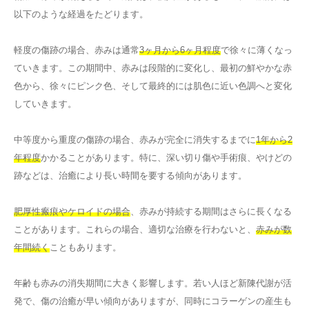
以下のような経過をたどります。
軽度の傷跡の場合、赤みは通常
3ヶ月から6ヶ月程度
で徐々に薄くなっ
ていきます。この期間中、赤みは段階的に変化し、最初の鮮やかな赤
色から、徐々にピンク色、そして最終的には肌色に近い色調へと変化
していきます。
中等度から重度の傷跡の場合、赤みが完全に消失するまでに
1年から2
年程度
かかることがあります。特に、深い切り傷や手術痕、やけどの
跡などは、治癒により長い時間を要する傾向があります。
肥厚性瘢痕やケロイドの場合
、赤みが持続する期間はさらに長くなる
ことがあります。これらの場合、適切な治療を行わないと、
赤みが数
年間続く
こともあります。
年齢も赤みの消失期間に大きく影響します。若い人ほど新陳代謝が活
発で、傷の治癒が早い傾向がありますが、同時にコラーゲンの産生も