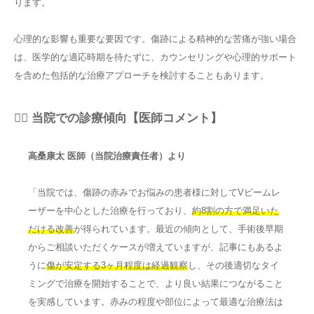
ります。
心理的な影響も重要な要因です。傷跡による精神的な苦痛が強い場合
は、医学的な適応時期を待たずに、カウンセリングや心理的サポート
を含めた包括的な治療アプローチを検討することもあります。
👨‍⚕️ 当院での診療傾向【医師コメント】
高桑康太 医師（当院治療責任者）より
「当院では、傷跡の赤みでお悩みの患者様に対してVビームレ
ーザーを中心とした治療を行っており、
約8割の方で満足いた
だける改善
が得られています。最近の傾向として、手術後早期
からご相談いただくケースが増えていますが、記事にもあるよ
うに
傷が安定する3ヶ月程度は経過観察
し、その後適切なタイ
ミングで治療を開始することで、より良い結果につながること
を実感しています。赤みの程度や部位によって最適な治療法は