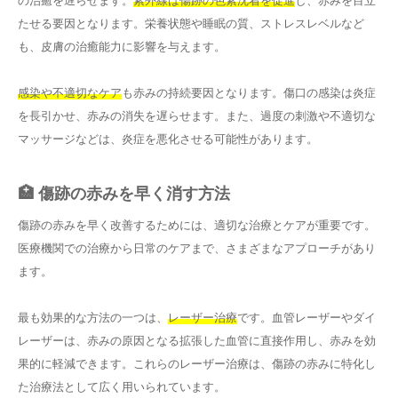
の治癒を遅らせます。
紫外線は傷跡の色素沈着を促進
し、赤みを目立
たせる要因となります。栄養状態や睡眠の質、ストレスレベルなど
も、皮膚の治癒能力に影響を与えます。
感染や不適切なケア
も赤みの持続要因となります。傷口の感染は炎症
を長引かせ、赤みの消失を遅らせます。また、過度の刺激や不適切な
マッサージなどは、炎症を悪化させる可能性があります。
🏥 傷跡の赤みを早く消す方法
傷跡の赤みを早く改善するためには、適切な治療とケアが重要です。
医療機関での治療から日常のケアまで、さまざまなアプローチがあり
ます。
最も効果的な方法の一つは、
レーザー治療
です。血管レーザーやダイ
レーザーは、赤みの原因となる拡張した血管に直接作用し、赤みを効
果的に軽減できます。これらのレーザー治療は、傷跡の赤みに特化し
た治療法として広く用いられています。