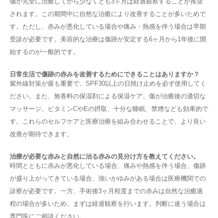
傷が完全に治癒してから少なくとも3ヶ月は経過観察することが推奨
されます。この期間中に自然な治癒により改善することが多いためで
す。ただし、赤みが悪化している場合や痛み・熱感を伴う場合は早期
受診が必要です。美容的な治療は傷跡が安定する6ヶ月から1年後に開
始するのが一般的です。
日常生活で傷跡の赤みを改善するためにできることはありますか？
紫外線対策が最も重要で、SPF30以上の日焼け止めを必ず使用してく
ださい。また、無香料の保湿剤による保湿ケア、傷が治癒後の適切な
マッサージ、ビタミンCやEの摂取、十分な睡眠、禁煙なども効果的で
す。これらのセルフケアと医療治療を組み合わせることで、より良い
改善が期待できます。
治療が必要な赤みと自然に治る赤みの見分け方を教えてください。
時間とともに赤みが悪化している場合、痛みや熱感を伴う場合、傷跡
が盛り上がってきている場合、強いかゆみがある場合は医療機関での
診察が必要です。一方、手術後3ヶ月程度までの赤みは自然な治癒過
程の場合が多いため、まずは経過観察を行います。判断に迷う場合は
専門医にご相談ください。