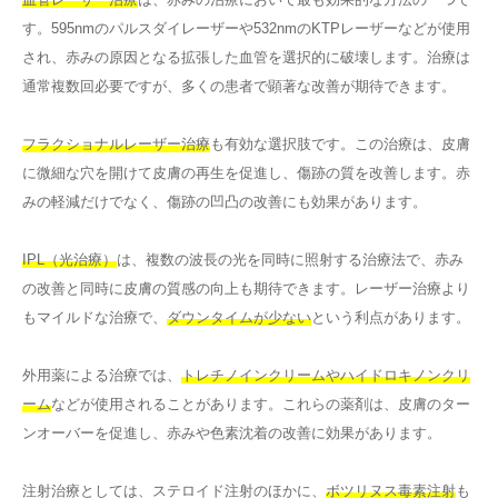
す。595nmのパルスダイレーザーや532nmのKTPレーザーなどが使用
され、赤みの原因となる拡張した血管を選択的に破壊します。治療は
通常複数回必要ですが、多くの患者で顕著な改善が期待できます。
フラクショナルレーザー治療
も有効な選択肢です。この治療は、皮膚
に微細な穴を開けて皮膚の再生を促進し、傷跡の質を改善します。赤
みの軽減だけでなく、傷跡の凹凸の改善にも効果があります。
IPL（光治療）
は、複数の波長の光を同時に照射する治療法で、赤み
の改善と同時に皮膚の質感の向上も期待できます。レーザー治療より
もマイルドな治療で、
ダウンタイムが少ない
という利点があります。
外用薬による治療では、
トレチノインクリームやハイドロキノンクリ
ーム
などが使用されることがあります。これらの薬剤は、皮膚のター
ンオーバーを促進し、赤みや色素沈着の改善に効果があります。
注射治療としては、ステロイド注射のほかに、
ボツリヌス毒素注射
も