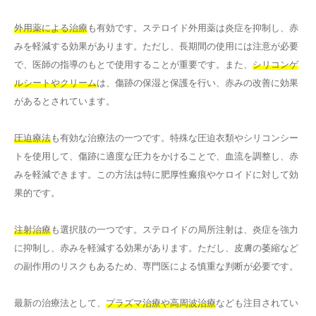
外用薬による治療
も有効です。ステロイド外用薬は炎症を抑制し、赤
みを軽減する効果があります。ただし、長期間の使用には注意が必要
で、医師の指導のもとで使用することが重要です。また、
シリコンゲ
ルシートやクリーム
は、傷跡の保湿と保護を行い、赤みの改善に効果
があるとされています。
圧迫療法
も有効な治療法の一つです。特殊な圧迫衣類やシリコンシー
トを使用して、傷跡に適度な圧力をかけることで、血流を調整し、赤
みを軽減できます。この方法は特に肥厚性瘢痕やケロイドに対して効
果的です。
注射治療
も選択肢の一つです。ステロイドの局所注射は、炎症を強力
に抑制し、赤みを軽減する効果があります。ただし、皮膚の萎縮など
の副作用のリスクもあるため、専門医による慎重な判断が必要です。
最新の治療法として、
プラズマ治療や高周波治療
なども注目されてい