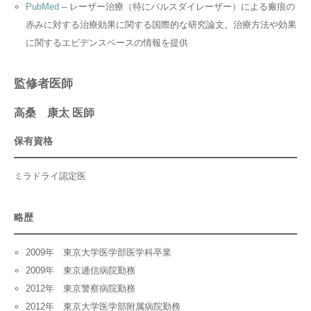
PubMed
– レーザー治療（特にパルスダイレーザー）による瘢痕の
赤みに対する治療効果に関する国際的な研究論文。治療方法や効果
に関するエビデンスベースの情報を提供
監修者医師
高桑 康太 医師
保有資格
ミラドライ認定医
略歴
2009年 東京大学医学部医学科卒業
2009年 東京逓信病院勤務
2012年 東京警察病院勤務
2012年 東京大学医学部附属病院勤務