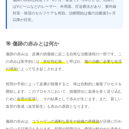
はVビームなどのレーザー、外用薬、圧迫療法があり、紫外線
対策・保湿のセルフケアも有効。治療開始は傷の治癒後3ヶ月
以降が目安。
🎯 傷跡の赤みとは何か
傷跡の赤みは、皮膚の損傷後に起こる自然な治癒過程の一部です。こ
の赤みは医学的には
「炎症性紅斑」
と呼ばれ、
傷の治癒に必要な血流
の増加
によって引き起こされます。
怪我や手術によって皮膚が損傷すると、体は自動的に修復プロセスを
開始します。このプロセスにおいて、損傷部位に血液を多く送り込む
ために
血管が拡張
し、その結果として赤みが生じます。また、新しい
血管の形成（血管新生）も赤みの原因となります。
傷跡の赤みは、
コラーゲンの過剰な産生や組織の再構築
が活発に行わ
れている証拠でもあります。初期の段階では、傷跡は鮮やかな赤色を