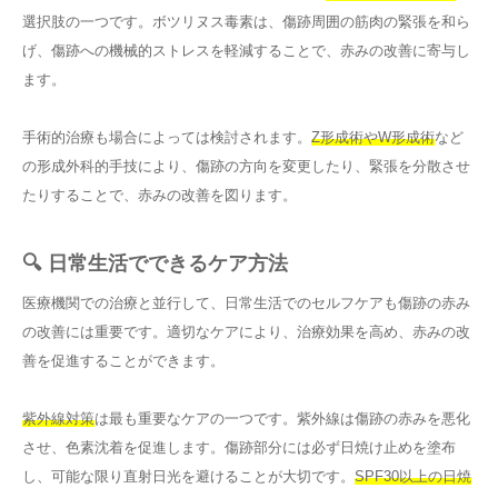
選択肢の一つです。ボツリヌス毒素は、傷跡周囲の筋肉の緊張を和ら
げ、傷跡への機械的ストレスを軽減することで、赤みの改善に寄与し
ます。
手術的治療も場合によっては検討されます。
Z形成術やW形成術
など
の形成外科的手技により、傷跡の方向を変更したり、緊張を分散させ
たりすることで、赤みの改善を図ります。
🔍 日常生活でできるケア方法
医療機関での治療と並行して、日常生活でのセルフケアも傷跡の赤み
の改善には重要です。適切なケアにより、治療効果を高め、赤みの改
善を促進することができます。
紫外線対策
は最も重要なケアの一つです。紫外線は傷跡の赤みを悪化
させ、色素沈着を促進します。傷跡部分には必ず日焼け止めを塗布
し、可能な限り直射日光を避けることが大切です。
SPF30以上の日焼