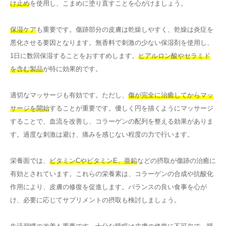
け止め
を使用し、こまめに塗り直すことを心がけましょう。
保湿ケア
も重要です。傷跡部分の皮膚は乾燥しやすく、乾燥は炎症を
悪化させる要因となります。無香料で刺激の少ない保湿剤を使用し、
1日に数回保湿することをおすすめします。
ヒアルロン酸やセラミド
を含む製品
が特に効果的です。
適切なマッサージも有効です。ただし、
傷が完全に治癒してからマッ
サージを開始
することが重要です。優しく円を描くようにマッサージ
することで、血流を改善し、コラーゲンの配列を整える効果がありま
す。過度な刺激は避け、痛みを感じない程度の力で行います。
栄養面では、
ビタミンCやビタミンE、亜鉛
などの摂取が傷跡の治癒に
有効とされています。これらの栄養素は、コラーゲンの合成や抗酸化
作用により、皮膚の修復を促進します。バランスの良い食事を心が
け、必要に応じてサプリメントの摂取も検討しましょう。