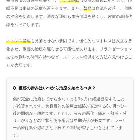
生活習慣の改善も重要です。
十分な睡眠
は皮膚の修復に不可欠で、睡
眠不足は傷跡の治癒を遅らせます。また、
禁煙
は血流を改善し、傷跡
の治癒を促進します。適度な運動も血液循環を良くし、皮膚の新陳代
謝を活発にします。
ストレス管理
も見落とせない要因です。慢性的なストレスは炎症を悪
化させ、傷跡の治癒を遅らせる可能性があります。リラクゼーション
技法や趣味の時間を持つなど、ストレスを軽減する方法を見つけるこ
とが大切です。
Q. 傷跡の赤みはいつから治療を始めるべき？
傷が完全に治癒してから少なくとも3ヶ月は経過観察すること
が推奨されます。美容目的の治療は傷跡が安定する6ヶ月〜1年
後の開始が一般的です。ただし、赤みの悪化・痛み・熱感・盛
り上がりなどの症状がある場合は早期受診が必要です。レーザ
ー治療は紫外線の少ない秋冬の開始が望ましいとされていま
す。