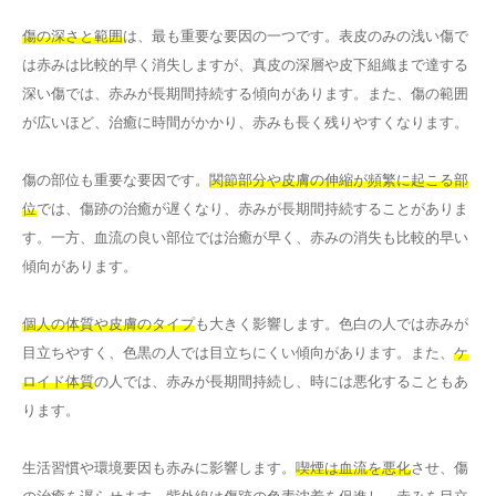
傷の深さと範囲
は、最も重要な要因の一つです。表皮のみの浅い傷で
は赤みは比較的早く消失しますが、真皮の深層や皮下組織まで達する
深い傷では、赤みが長期間持続する傾向があります。また、傷の範囲
が広いほど、治癒に時間がかかり、赤みも長く残りやすくなります。
傷の部位も重要な要因です。
関節部分や皮膚の伸縮が頻繁に起こる部
位
では、傷跡の治癒が遅くなり、赤みが長期間持続することがありま
す。一方、血流の良い部位では治癒が早く、赤みの消失も比較的早い
傾向があります。
個人の体質や皮膚のタイプ
も大きく影響します。色白の人では赤みが
目立ちやすく、色黒の人では目立ちにくい傾向があります。また、
ケ
ロイド体質
の人では、赤みが長期間持続し、時には悪化することもあ
ります。
生活習慣や環境要因も赤みに影響します。
喫煙は血流を悪化
させ、傷