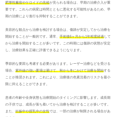
肥厚性瘢痕やケロイドの兆候
が見られる場合は、早期の治療介入が重
要です。これらの病変は時間とともに悪化する可能性があるため、早
期の治療により進行を抑制することができます。
美容的な観点から治療を検討する場合は、傷跡が安定してから治療を
開始することが一般的です。通常、
手術後6ヶ月から1年程度経過
して
から治療を開始することが多いです。この時期には傷跡の状態が安定
し、治療効果を正確に評価できるようになります。
季節的な要因も考慮する必要があります。レーザー治療などを受ける
場合、
紫外線の強い夏場は避けて、秋から冬にかけて治療を開始
する
ことが推奨されます。これにより、治療後の色素沈着のリスクを最小
限に抑えることができます。
患者の年齢や全身状態も治療開始のタイミングに影響します。成長期
の子供では、成長が落ち着いてから治療を検討することが多いです。
また、
妊娠中や授乳中の女性
では、一部の治療が制限される場合があ