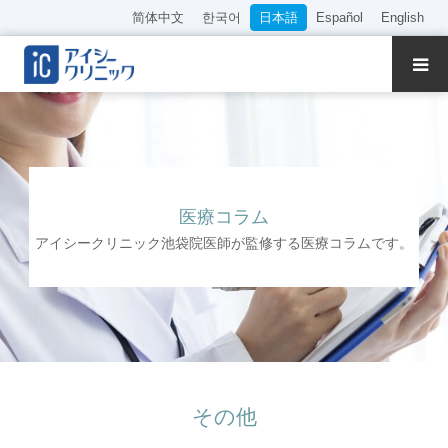
简体中文
한국어
日本語
Español
English
クリニック紹介
診療内容
院長・医師の紹介
医療コラム
アイシークリニック池袋院医師が監修する医療コラムです。
WEB予約
料金表
アクセス
その他
採用情報