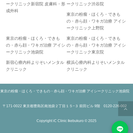
ークリニック新宿院 皮膚科・形
ークリニック渋谷院
成外科
東京の粉瘤・ほくろ・できも
の・赤ら顔・ワキガ治療 アイシ
ークリニック上野院
東京の粉瘤・ほくろ・できも
東京の粉瘤・ほくろ・できも
の・赤ら顔・ワキガ治療 アイシ
の・赤ら顔・ワキガ治療 アイシ
ークリニック池袋院
ークリニック東京院
新宿心療内科よりそいメンタル
横浜心療内科よりそいメンタル
クリニック
クリニック
東京の粉瘤・ほくろ・できもの・赤ら顔・ワキガ治療 アイシークリニック池袋院
〒171-0022 東京都豊島区南池袋２丁目１５−３ 前田ビル 9階 0120-226-002
Copyright iC Clinic Ikebukuro © 2025