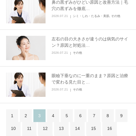
鼻の黒ずみがひどい原因と改善方法｜毛
穴の黒ずみを徹底…
2026.07.21
シミ・しわ・たるみ・美肌
,
その他
左右の目の大きさが違うのは病気のサイ
ン？原因と対処法…
2026.07.21
その他
眼瞼下垂なのに一重のまま？原因と治療
で変わる見た目と…
2026.07.21
その他
1
2
3
4
5
6
7
8
9
10
11
12
13
14
15
16