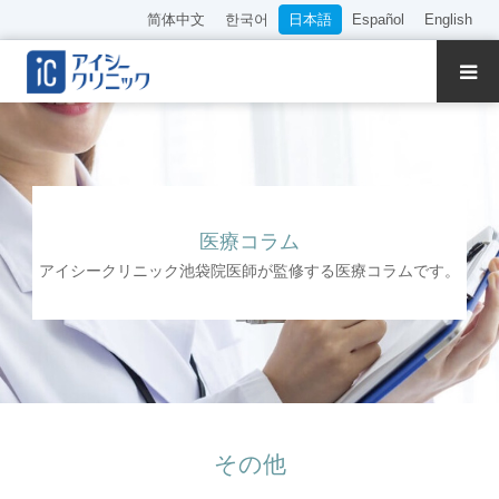
简体中文
한국어
日本語
Español
English
クリニック紹介
診療内容
院長・医師の紹介
医療コラム
アイシークリニック池袋院医師が監修する医療コラムです。
WEB予約
料金表
アクセス
その他
採用情報