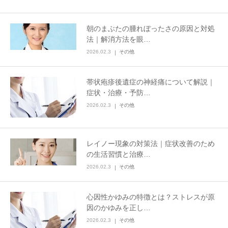
その他
朝のまぶたの腫れぼったさの原因と対処
法｜解消方法を眼…
言語
2026.02.3
その他
简体中文
한국어
日本語
Español
帯状疱疹後遺症の神経痛について解説｜
English
症状・治療・予防…
2026.02.3
その他
レイノー現象の対策法｜症状改善のため
の生活習慣と治療…
2026.02.3
その他
心因性かゆみの特徴とは？ストレスが原
因のかゆみを正し…
2026.02.3
その他