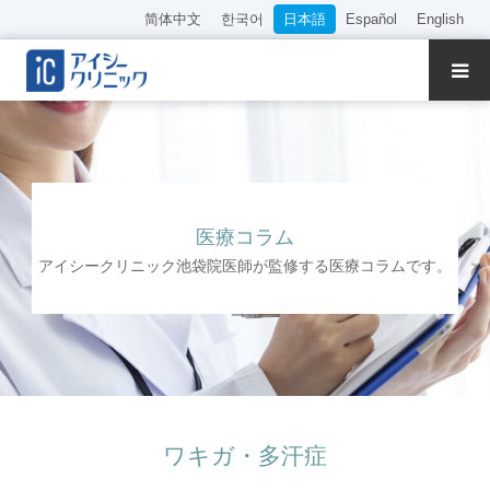
简体中文
한국어
日本語
Español
English
クリニック紹介
診療内容
院長・医師の紹介
医療コラム
アイシークリニック池袋院医師が監修する医療コラムです。
WEB予約
料金表
アクセス
ワキガ・多汗症
採用情報