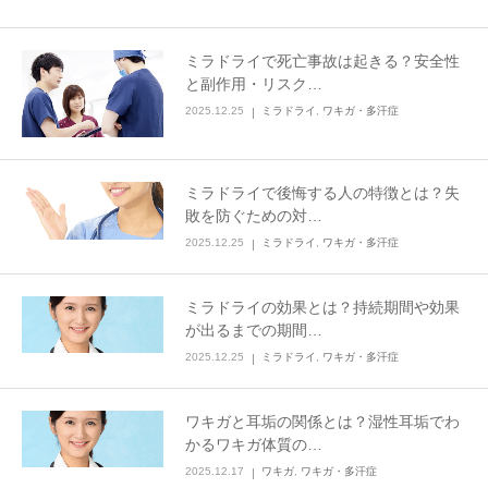
その他
ミラドライで死亡事故は起きる？安全性
と副作用・リスク…
言語
2025.12.25
ミラドライ
,
ワキガ・多汗症
简体中文
한국어
日本語
Español
English
ミラドライで後悔する人の特徴とは？失
敗を防ぐための対…
2025.12.25
ミラドライ
,
ワキガ・多汗症
ミラドライの効果とは？持続期間や効果
が出るまでの期間…
2025.12.25
ミラドライ
,
ワキガ・多汗症
ワキガと耳垢の関係とは？湿性耳垢でわ
かるワキガ体質の…
2025.12.17
ワキガ
,
ワキガ・多汗症