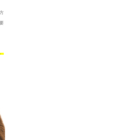
方
要
、