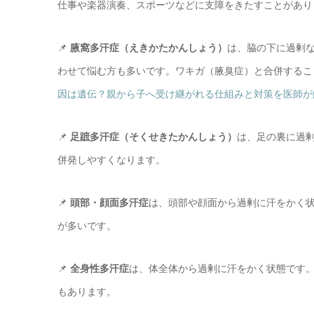
仕事や楽器演奏、スポーツなどに支障をきたすことがあり
📌
腋窩多汗症（えきかたかんしょう）
は、脇の下に過剰
わせて悩む方も多いです。ワキガ（腋臭症）と合併するこ
因は遺伝？親から子へ受け継がれる仕組みと対策を医師が
📌
足蹠多汗症（そくせきたかんしょう）
は、足の裏に過
併発しやすくなります。
📌
頭部・顔面多汗症
は、頭部や顔面から過剰に汗をかく
が多いです。
📌
全身性多汗症
は、体全体から過剰に汗をかく状態です
もあります。