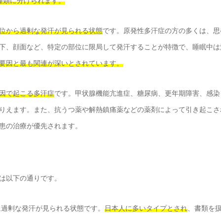
種類に分けられます。
位から過剰な発汗が見られる状態
です。原発性多汗症の方の多くは、思
下、顔面など、特定の部位に限局して発汗することが特徴で、睡眠中は
要因と最も関連が深いとされています。
因で起こる多汗症
です。甲状腺機能亢進症、糖尿病、更年期障害、感染
りえます。また、抗うつ薬や解熱鎮痛薬などの薬剤によって引き起こさ
患の治療が優先されます。
は以下の通りです。
に過剰な発汗が見られる状態です。
日本人に多いタイプとされ
、書類を