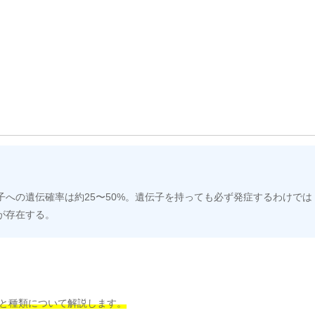
への遺伝確率は約25〜50%。遺伝子を持っても必ず発症するわけでは
が存在する。
と種類について解説します。