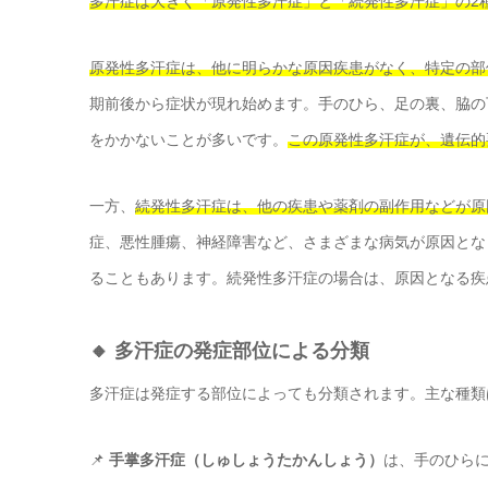
多汗症は大きく「原発性多汗症」と「続発性多汗症」の2
原発性多汗症は、他に明らかな原因疾患がなく、特定の部
期前後から症状が現れ始めます。手のひら、足の裏、脇の
をかかないことが多いです。
この原発性多汗症が、遺伝的
一方、
続発性多汗症は、他の疾患や薬剤の副作用などが原
症、悪性腫瘍、神経障害など、さまざまな病気が原因とな
ることもあります。続発性多汗症の場合は、原因となる疾
🔸 多汗症の発症部位による分類
多汗症は発症する部位によっても分類されます。主な種類
📌
手掌多汗症（しゅしょうたかんしょう）
は、手のひら