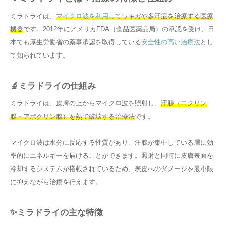
ミラドライは、
マイクロ波を利用して
ワキガや多汗症を治療する医療
機器
です。2012年にアメリカFDA（食品医薬品局）の承認を受け、日
本でも厚生労働省の薬事承認を取得している
安全性の高い治療法
とし
て知られています。
🔬ミラドライの仕組み
ミラドライは、皮膚の上からマイクロ波を照射し、
汗腺（エクリン
腺・アポクリン腺）を熱で破壊する治療法
です。
マイクロ波は水分に反応する性質があり、汗腺が集中している層に効
率的にエネルギーを届けることができます。照射と同時に皮膚表面を
冷却するシステムが搭載されているため、表皮へのダメージを最小限
に抑えながら治療を行えます。
✨ミラドライの主な特徴