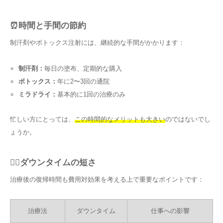
⏰時間と手間の節約
制汗剤やボトックス注射には、継続的な手間がかかります：
制汗剤：
毎日の塗布、定期的な購入
ボトックス：
年に2〜3回の通院
ミラドライ：
基本的に1回の治療のみ
忙しい方にとっては、
この時間的なメリットも大きい
のではないでし
ょうか。
🏃‍♂️ダウンタイムの短さ
治療後の復帰時間も費用対効果を考える上で重要なポイントです：
治療法
ダウンタイム
仕事への影響