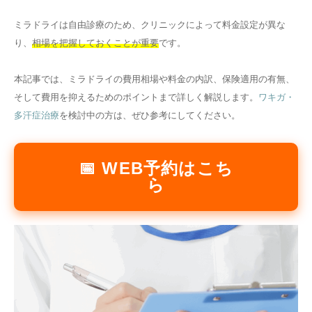
その他
ミラドライは自由診療のため、クリニックによって料金設定が異な
り、
相場を把握しておくことが重要
です。
言語
本記事では、ミラドライの費用相場や料金の内訳、保険適用の有無、
简体中文
한국어
日本語
Español
そして費用を抑えるためのポイントまで詳しく解説します。
ワキガ・
English
多汗症治療
を検討中の方は、ぜひ参考にしてください。
📅 WEB予約はこち
ら