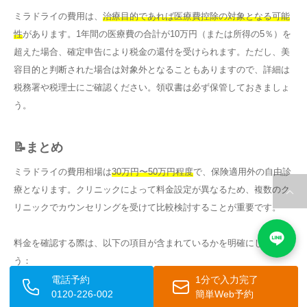
ミラドライの費用は、
治療目的であれば医療費控除の対象となる可能
性
があります。1年間の医療費の合計が10万円（または所得の5％）を
超えた場合、確定申告により税金の還付を受けられます。ただし、美
容目的と判断された場合は対象外となることもありますので、詳細は
税務署や税理士にご確認ください。領収書は必ず保管しておきましょ
う。
📝まとめ
ミラドライの費用相場は
30万円〜50万円程度
で、保険適用外の自由診
療となります。クリニックによって料金設定が異なるため、複数のク
リニックでカウンセリングを受けて比較検討することが重要です。
料金を確認する際は、以下の項目が含まれているかを明確にしましょ
う：
電話予約
1分で入力完了
0120-226-002
簡単Web予約
カウンセリング料