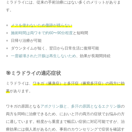
ミラドライには、従来の手術治療にはない多くのメリットがありま
す。
メスを使わないため傷跡が残らない
施術時間は両ワキで約60〜90分程度
と短時間
日帰り治療が可能
ダウンタイムが短く、翌日から日常生活に復帰可能
一度破壊された汗腺は再生しないため
、効果が長期間持続
🎯ミラドライの適応症状
ミラドライは、
ワキガ（腋臭症）と多汗症（腋窩多汗症）の両方に効
果
があります。
ワキガの原因となる
アポクリン腺と、多汗の原因となるエクリン腺
の
両方を同時に治療できるため、においと汗の両方の症状でお悩みの方
に適しています。軽度から重度まで幅広い症状に対応可能ですが、治
療効果には個人差があるため、事前のカウンセリングで症状を確認す