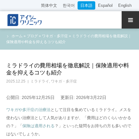
简体中文
한국어
日本語
Español
English
クリニック紹介
ホーム
»
ブログ
»
ワキガ・多汗症
»
ミラドライの費用相場を徹底解説｜
保険適用や料金を抑えるコツも紹介
診療内容
院長・医師の紹介
ミラドライの費用相場を徹底解説｜保険適用や料
金を抑えるコツも紹介
WEB予約
2025.12.25
ミラドライ
,
ワキガ・多汗症
料金表
公開日: 2025年12月25日
更新日: 2026年3月22日
ワキガや多汗症の治療法
として注目を集めているミラドライ。メスを
アクセス
使わない治療法として人気がありますが、「費用はどのくらいかかる
の？」「
保険は適用される
？」といった疑問をお持ちの方も多いので
採用情報
はないでしょうか。