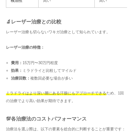
根治性
高い
高い
🔬レーザー治療との比較
レーザー治療も切らないワキガ治療として知られています。
レーザー治療の特徴：
費用：
15万円〜30万円程度
効果：
ミラドライと比較してマイルド
治療回数：
複数回必要な場合が多い
ミラドライはより深い層にある汗腺にもアプローチできる
ため、1回
の治療でより高い効果が期待できます。
💯各治療法のコストパフォーマンス
治療法を選ぶ際は、以下の要素を総合的に判断することが重要です：