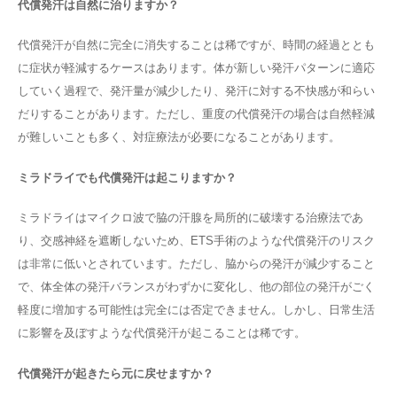
代償発汗は自然に治りますか？
代償発汗が自然に完全に消失することは稀ですが、時間の経過ととも
に症状が軽減するケースはあります。体が新しい発汗パターンに適応
していく過程で、発汗量が減少したり、発汗に対する不快感が和らい
だりすることがあります。ただし、重度の代償発汗の場合は自然軽減
が難しいことも多く、対症療法が必要になることがあります。
ミラドライでも代償発汗は起こりますか？
ミラドライはマイクロ波で脇の汗腺を局所的に破壊する治療法であ
り、交感神経を遮断しないため、ETS手術のような代償発汗のリスク
は非常に低いとされています。ただし、脇からの発汗が減少すること
で、体全体の発汗バランスがわずかに変化し、他の部位の発汗がごく
軽度に増加する可能性は完全には否定できません。しかし、日常生活
に影響を及ぼすような代償発汗が起こることは稀です。
代償発汗が起きたら元に戻せますか？