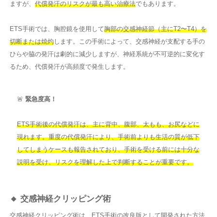
ますが、
代償発汗のリスクが最も高い治療法
でもあります。
ETS手術では、胸腔鏡を使用して
胸部の交感神経節（主にT2〜T4）を
切断または焼灼
します。この手術によって、交感神経が支配する手の
ひらや脇の発汗は劇的に減少しますが、神経系統が不可逆的に変化す
るため、代償発汗が高頻度で発生します。
🚨
緊急度高！
ETS手術後の代償発汗は、主に背中、腹部、太もも、お尻などに
現れます。重度の代償発汗により、手術前よりも生活の質が低下
してしまうケースも報告されており、手術を受ける前には十分な
説明を受け、リスクを理解した上で判断することが重要です。
🔸 交感神経クリッピング術
交感神経クリッピング術は、ETS手術の改良版として開発された方法