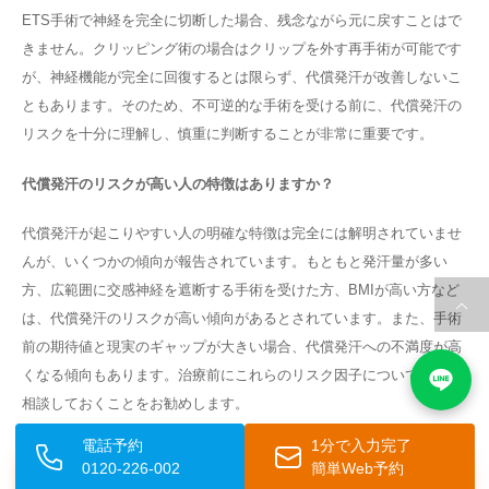
ETS手術で神経を完全に切断した場合、残念ながら元に戻すことはで
きません。クリッピング術の場合はクリップを外す再手術が可能です
が、神経機能が完全に回復するとは限らず、代償発汗が改善しないこ
ともあります。そのため、不可逆的な手術を受ける前に、代償発汗の
リスクを十分に理解し、慎重に判断することが非常に重要です。
代償発汗のリスクが高い人の特徴はありますか？
代償発汗が起こりやすい人の明確な特徴は完全には解明されていませ
んが、いくつかの傾向が報告されています。もともと発汗量が多い
方、広範囲に交感神経を遮断する手術を受けた方、BMIが高い方など
は、代償発汗のリスクが高い傾向があるとされています。また、手術
前の期待値と現実のギャップが大きい場合、代償発汗への不満度が高
くなる傾向もあります。治療前にこれらのリスク因子について医師と
相談しておくことをお勧めします。
電話予約
1分で入力完了
0120-226-002
簡単Web予約
WEB予約