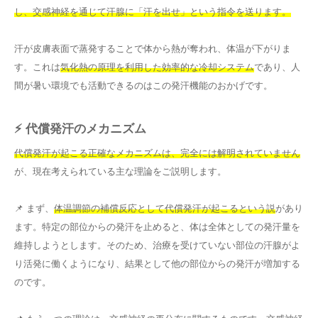
し、交感神経を通じて汗腺に「汗を出せ」という指令を送ります。
汗が皮膚表面で蒸発することで体から熱が奪われ、体温が下がりま
す。これは
気化熱の原理を利用した効率的な冷却システム
であり、人
間が暑い環境でも活動できるのはこの発汗機能のおかげです。
⚡ 代償発汗のメカニズム
代償発汗が起こる正確なメカニズムは、完全には解明されていません
が、現在考えられている主な理論をご説明します。
📌 まず、
体温調節の補償反応として代償発汗が起こるという説
があり
ます。特定の部位からの発汗を止めると、体は全体としての発汗量を
維持しようとします。そのため、治療を受けていない部位の汗腺がよ
り活発に働くようになり、結果として他の部位からの発汗が増加する
のです。