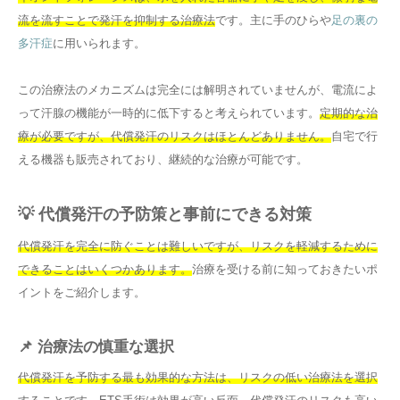
流を流すことで発汗を抑制する治療法
です。主に手のひらや
足の裏の
多汗症
に用いられます。
この治療法のメカニズムは完全には解明されていませんが、電流によ
って汗腺の機能が一時的に低下すると考えられています。
定期的な治
療が必要ですが、代償発汗のリスクはほとんどありません。
自宅で行
える機器も販売されており、継続的な治療が可能です。
💡 代償発汗の予防策と事前にできる対策
代償発汗を完全に防ぐことは難しいですが、リスクを軽減するために
できることはいくつかあります。
治療を受ける前に知っておきたいポ
イントをご紹介します。
📌 治療法の慎重な選択
代償発汗を予防する最も効果的な方法は、リスクの低い治療法を選択