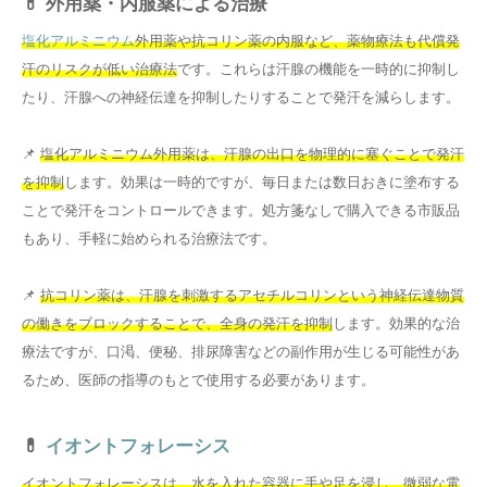
💊 外用薬・内服薬による治療
塩化アルミニウム
外用薬や抗コリン薬の内服など、薬物療法も代償発
汗のリスクが低い治療法
です。これらは汗腺の機能を一時的に抑制し
たり、汗腺への神経伝達を抑制したりすることで発汗を減らします。
📌
塩化アルミニウム外用薬は、汗腺の出口を物理的に塞ぐことで発汗
を抑制
します。効果は一時的ですが、毎日または数日おきに塗布する
ことで発汗をコントロールできます。処方箋なしで購入できる市販品
もあり、手軽に始められる治療法です。
📌
抗コリン薬は、汗腺を刺激するアセチルコリンという神経伝達物質
の働きをブロックすることで、全身の発汗を抑制
します。効果的な治
療法ですが、口渇、便秘、排尿障害などの副作用が生じる可能性があ
るため、医師の指導のもとで使用する必要があります。
💊
イオントフォレーシス
イオントフォレーシスは、水を入れた容器に手や足を浸し、微弱な電