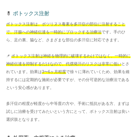
💊
ボトックス注射
ボトックス注射は、ボツリヌス毒素を多汗症の部位に注射すること
で、汗腺への神経伝達を一時的にブロックする治療法
です。手のひ
ら、足の裏、脇など、さまざまな部位の多汗症に対応できます。
📌
ボトックス注射は神経を物理的に破壊するわけではなく、一時的に
神経伝達を抑制するだけなので、代償発汗のリスクは非常に低い
とさ
れています。効果は
3〜6ヶ月程度
で徐々に薄れていくため、効果を維
持するには定期的な施術が必要ですが、その分可逆的な治療法である
という安心感があります。
多汗症の程度が軽度から中等度の方や、手術に抵抗がある方、まずは
試しに治療を受けてみたいという方にとって、ボトックス注射は良い
選択肢となります。