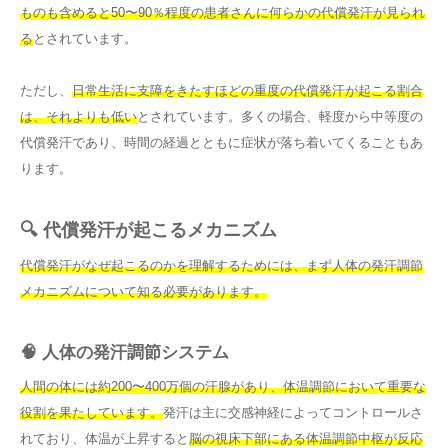
ものも含めると50〜90％程度の患者さんに何らかの代償発汗が見られ
る
とされています。
ただし、
日常生活に支障をきたすほどの重度の代償発汗が起こる割合
は、それよりも低い
とされています。多くの場合、軽度から中等度の
代償発汗であり、時間の経過とともに症状が落ち着いてくることもあ
ります。
🔍 代償発汗が起こるメカニズム
代償発汗がなぜ起こるのかを理解するためには、まず人体の発汗調節
メカニズムについて知る必要があります。
🧠 人体の発汗調節システム
人間の体には約200〜400万個の汗腺があり、体温調節において重要な
役割を果たしています。
発汗は主に交感神経によってコントロールさ
れており、体温が上昇すると
脳の視床下部にある体温調節中枢が反応