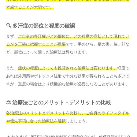
考慮することが大切です。
🔍 多汗症の部位と程度の確認
まず、
ご自身の多汗症がどの部位に、どの程度の症状として現れてい
るかを正確に把握することが重要
です。手のひら、足の裏、脇、顔な
ど、部位によって適した治療法は異なります。
また、
症状の程度によっても推奨される治療法は変わります。
軽度で
あれば外用薬やボトックス注射で十分な効果が得られることも多いで
すが、重度の場合はより積極的な治療が必要になることがあります。
⚖️ 治療法ごとのメリット・デメリットの比較
各治療法のメリットとデメリットを比較し、ご自身のライフスタイル
や優先事項に合った治療法を選択
しましょう。
📌 たとえば、
ETS手術は効果が高く持続的ですが、代償発汗のリスク