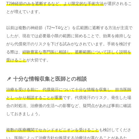
T2神経節のみを遮断するなど、より限定的な手術方法
が選択されるこ
とが増えています。
以前は複数の神経節（T2〜T4など）を広範囲に遮断する方法が主流で
したが、現在では必要最小限の範囲に留めることで、効果を維持しな
がら代償発汗のリスクを下げる試みがなされています。手術を検討す
る際は、
経験豊富な専門医に相談し、遮断範囲について詳しく説明を
受けること
が大切です。
📌 十分な情報収集と医師との相談
治療を受ける前に、代償発汗について十分な情報を収集し、担当医師
としっかり相談することが重要
です。代償発汗のリスク、発生した場
合の対処法、治療後の生活への影響など、疑問点があれば事前に確認
しておきましょう。
複数の医療機関でセカンドオピニオンを受けること
も検討してくださ
い。医師によって治療方針や推奨する治療法が異なることがあるた