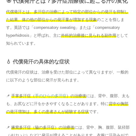
🎯 代償発汗とは？多汗症治療後に起こる汗の変化
代償発汗とは、多汗症の治療によって特定の部位からの発汗を抑制し
た結果、体の他の部位からの発汗量が増加する現象
のことを指しま
す。英語では「compensatory sweating」または「compensatory
hyperhidrosis」と呼ばれ、主に
外科的治療後に見られる副作用
として
知られています。
💧 代償発汗の具体的な症状
代償発汗の症状は、治療を受けた部位によって異なりますが、一般的
に以下のような部位に発汗が見られます。
📌
手掌多汗症（
手のひらの多汗症
）の治療後
には、背中、腹部、太も
も、お尻などに汗をかきやすくなることがあります。特に
背中や胸部
の発汗増加は、多くの患者さんが経験する症状
です。
📌
腋窩多汗症（脇の多汗症）の治療後
には、背中、胸、腹部、鼠径部
（そけいぶ）などに発汗が増えることがあります。衣服に汗染みがで