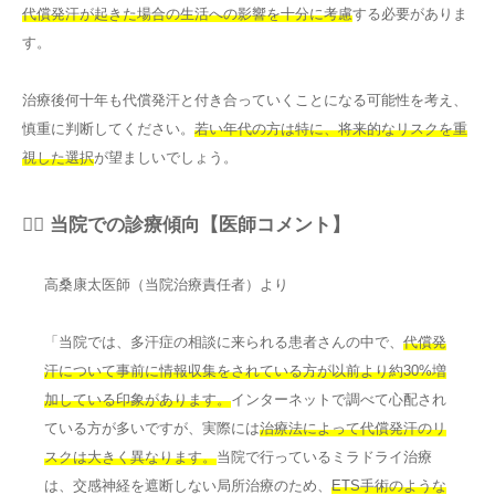
代償発汗が起きた場合の生活への影響を十分に考慮
する必要がありま
す。
治療後何十年も代償発汗と付き合っていくことになる可能性を考え、
慎重に判断してください。
若い年代の方は特に、将来的なリスクを重
視した選択
が望ましいでしょう。
👨‍⚕️ 当院での診療傾向【医師コメント】
高桑康太医師（当院治療責任者）より
「当院では、多汗症の相談に来られる患者さんの中で、
代償発
汗について事前に情報収集をされている方が以前より約30%増
加している印象があります。
インターネットで調べて心配され
ている方が多いですが、実際には
治療法によって代償発汗のリ
スクは大きく異なります。
当院で行っているミラドライ治療
は、交感神経を遮断しない局所治療のため、
ETS手術のような