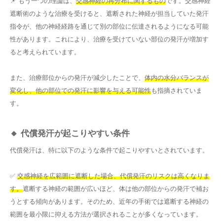
📌 もう一つの理論は、
交感神経の再分布に関するもの
です。交感神経
遮断術のような治療を受けると、遮断された神経が担当していた発汗
指令が、他の神経経路を通じて別の部位に伝達されるようになる可能
性があります。これにより、治療を受けていない部位の発汗が増加す
ると考えられています。
また、治療部位からの発汗が減少したことで、
体内の水分バランスが
変化し、他の部位での発汗に影響を与える可能性
も指摘されていま
す。
🔸 代償発汗が起こりやすい条件
代償発汗は、特に以下のような条件で起こりやすいとされています。
✅
交感神経を広範囲に遮断した場合、代償発汗のリスクは高くなりま
す。
遮断する神経の範囲が広いほど、体は他の部位からの発汗で補お
うとする傾向があります。そのため、近年の手術では遮断する神経の
範囲を最小限に抑える方法が選択されることが多くなっています。