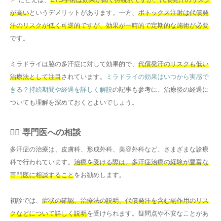
が高い
というデメリットがあります。一方、
ボトックス注射は代償発
汗のリスクが低く可逆的ですが、効果が一時的で定期的な施術が必要
です。
ミラドライは脇の多汗症に対して効果的で、
代償発汗のリスクも低い
治療法として注目
されています。
ミラドライの効果はいつから実感で
きる？持続期間や経過を詳しく解説
の記事も参考に、治療後の経過に
ついても理解を深めておくとよいでしょう。
👨‍⚕️ 専門医への相談
多汗症の治療は、皮膚科、形成外科、美容外科など、さまざまな診療
科で行われています。
治療を受ける際は、多汗症治療の経験が豊富な
専門医に相談すること
をお勧めします。
初診では、
症状の確認、治療法の説明、代償発汗を含む副作用のリス
クなどについて詳しく説明
を受けられます。疑問点や不安なことがあ