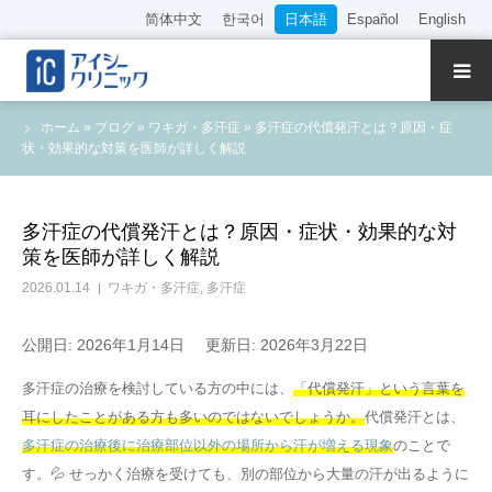
简体中文
한국어
日本語
Español
English
クリニック紹介
ホーム
»
ブログ
»
ワキガ・多汗症
»
多汗症の代償発汗とは？原因・症
状・効果的な対策を医師が詳しく解説
診療内容
院長・医師の紹介
多汗症の代償発汗とは？原因・症状・効果的な対
策を医師が詳しく解説
WEB予約
2026.01.14
ワキガ・多汗症
,
多汗症
料金表
公開日: 2026年1月14日
更新日: 2026年3月22日
多汗症の治療を検討している方の中には、
「代償発汗」という言葉を
アクセス
耳にしたことがある方も多いのではないでしょうか。
代償発汗とは、
多汗症の治療後に治療部位以外の場所から汗が増える現象
のことで
採用情報
す。💦 せっかく治療を受けても、別の部位から大量の汗が出るように