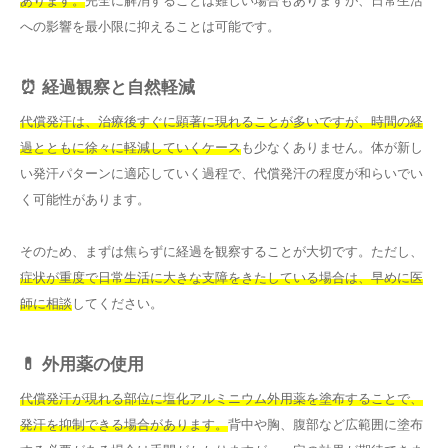
あります。
完全に解消することは難しい場合もありますが、日常生活
への影響を最小限に抑えることは可能です。
⏰ 経過観察と自然軽減
代償発汗は、治療後すぐに顕著に現れることが多いですが、時間の経
過とともに徐々に軽減していくケース
も少なくありません。体が新し
い発汗パターンに適応していく過程で、代償発汗の程度が和らいでい
く可能性があります。
そのため、まずは焦らずに経過を観察することが大切です。ただし、
症状が重度で日常生活に大きな支障をきたしている場合は、早めに医
師に相談
してください。
💊 外用薬の使用
代償発汗が現れる部位に塩化アルミニウム外用薬を塗布することで、
発汗を抑制できる場合があります。
背中や胸、腹部など広範囲に塗布