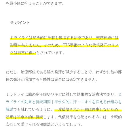
を最小限に抑えることができます。
💡
ポイント
ミラドライは局所的に汗腺を破壊する治療であり、交感神経には
影響を与えません。そのため、ETS手術のような代償発汗のリス
クは非常に低い
とされています。
ただし、治療部位である脇の発汗が減少することで、わずかに他の部
位の発汗が増加する可能性は完全には否定できません。
ミラドライは脇の多汗症やワキガに対して効果的な治療法であり、
ミ
ラドライの効果と持続期間｜半永久的に汗・ニオイを抑える仕組みを
解説
でも触れているように、
一度破壊された汗腺は再生しないため、
効果は半永久的に持続
します。代償発汗を心配される方には、比較的
安心して受けられる治療法といえるでしょう。