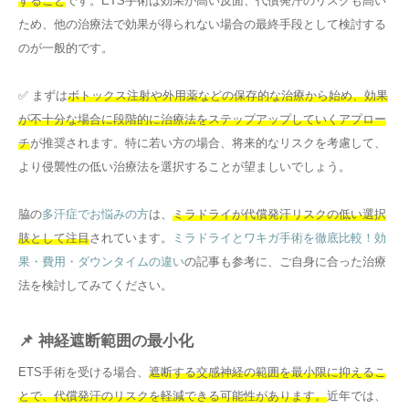
すること
です。ETS手術は効果が高い反面、代償発汗のリスクも高い
ため、他の治療法で効果が得られない場合の最終手段として検討する
のが一般的です。
✅ まずは
ボトックス注射や外用薬などの保存的な治療から始め、効果
が不十分な場合に段階的に治療法をステップアップしていくアプロー
チ
が推奨されます。特に若い方の場合、将来的なリスクを考慮して、
より侵襲性の低い治療法を選択することが望ましいでしょう。
脇の
多汗症でお悩みの方
は、
ミラドライが代償発汗リスクの低い選択
肢として注目
されています。
ミラドライとワキガ手術を徹底比較！効
果・費用・ダウンタイムの違い
の記事も参考に、ご自身に合った治療
法を検討してみてください。
📌 神経遮断範囲の最小化
ETS手術を受ける場合、
遮断する交感神経の範囲を最小限に抑えるこ
とで、代償発汗のリスクを軽減できる可能性があります。
近年では、