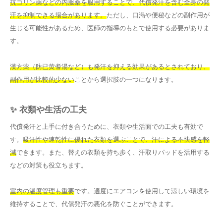
抗コリン薬などの内服薬を服用することで、代償発汗を含む全身の発
汗を抑制できる場合があります。
ただし、口渇や便秘などの副作用が
生じる可能性があるため、医師の指導のもとで使用する必要がありま
す。
漢方薬（防已黄耆湯など）も発汗を抑える効果があるとされており、
副作用が比較的少ない
ことから選択肢の一つになります。
✨ 衣類や生活の工夫
代償発汗と上手に付き合うために、衣類や生活面での工夫も有効で
す。
吸汗性や速乾性に優れた衣類を選ぶことで、汗による不快感を軽
減
できます。また、替えの衣類を持ち歩く、汗取りパッドを活用する
などの対策も役立ちます。
室内の温度管理も重要
です。適度にエアコンを使用して涼しい環境を
維持することで、代償発汗の悪化を防ぐことができます。