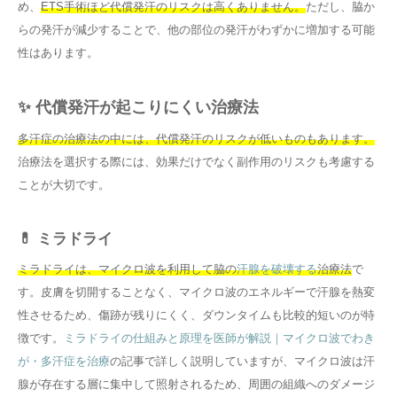
め、
ETS手術ほど代償発汗のリスクは高くありません。
ただし、脇か
らの発汗が減少することで、他の部位の発汗がわずかに増加する可能
性はあります。
✨ 代償発汗が起こりにくい治療法
多汗症の治療法の中には、代償発汗のリスクが低いものもあります。
治療法を選択する際には、効果だけでなく副作用のリスクも考慮する
ことが大切です。
💊 ミラドライ
ミラドライは、マイクロ波を利用して脇の
汗腺を破壊する
治療法
で
す。皮膚を切開することなく、マイクロ波のエネルギーで汗腺を熱変
性させるため、傷跡が残りにくく、ダウンタイムも比較的短いのが特
徴です。
ミラドライの仕組みと原理を医師が解説｜マイクロ波でわき
が・多汗症を治療
の記事で詳しく説明していますが、マイクロ波は汗
腺が存在する層に集中して照射されるため、周囲の組織へのダメージ