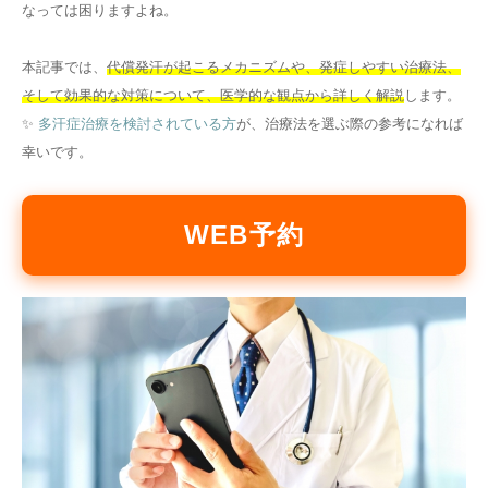
なっては困りますよね。
その他
本記事では、
代償発汗が起こるメカニズムや、発症しやすい治療法、
そして効果的な対策について、医学的な観点から詳しく解説
します。
言語
✨
多汗症治療を検討されている方
が、治療法を選ぶ際の参考になれば
简体中文
한국어
日本語
Español
幸いです。
English
WEB予約