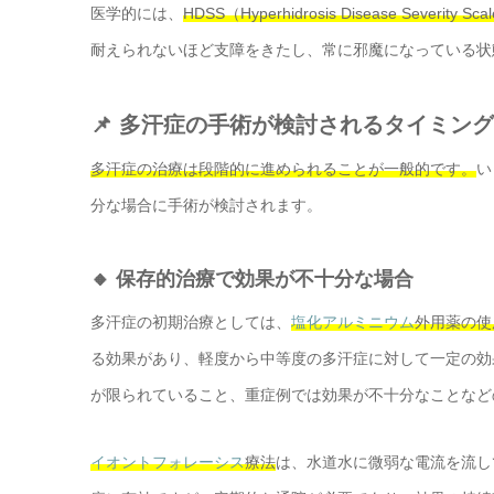
医学的には、
HDSS（Hyperhidrosis Disease Severit
耐えられないほど支障をきたし、常に邪魔になっている状
📌 多汗症の手術が検討されるタイミング
多汗症の治療は段階的に進められることが一般的です。
い
分な場合に手術が検討されます。
🔸 保存的治療で効果が不十分な場合
多汗症の初期治療としては、
塩化アルミニウム
外用薬の使
る効果があり、軽度から中等度の多汗症に対して一定の効
が限られていること、重症例では効果が不十分なことなど
イオントフォレーシス
療法
は、水道水に微弱な電流を流し