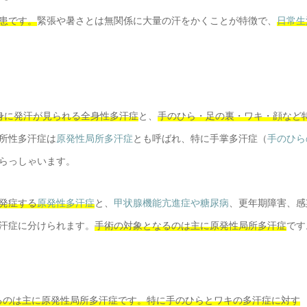
患です。
緊張や暑さとは無関係に大量の汗をかくことが特徴で、
日常生
身に発汗が見られる全身性多汗症
と、
手のひら・足の裏・ワキ・顔など
所性多汗症は
原発性局所多汗症
とも呼ばれ、特に手掌多汗症（
手のひら
らっしゃいます。
発症する
原発性多汗症
と、
甲状腺機能亢進症や糖尿病
、更年期障害、感
汗症に分けられます。
手術の対象となるのは主に原発性局所多汗症
です
るのは主に原発性局所多汗症です。特に手のひらとワキの多汗症に対す