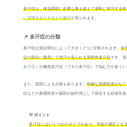
多汗症は、体温調節に必要な量を超えて過剰に発汗する疾
に支障をきたすほどの発汗
が見られます。
📌 多汗症の分類
多汗症は発症部位によって大きく2つに分類されます。
全
定の部位に限局して発汗が見られる局所性多汗症
です。局
多汗症
）や腋窩多汗症（ワキの多汗症）で悩む方が多くい
また、原因による分類もあります。
明確な原因疾患がなく
症などの基礎疾患や薬剤の副作用として発症する続発性多
💡 ポイント
多汗症にはいくつかのタイプがあり、手術の適応とな