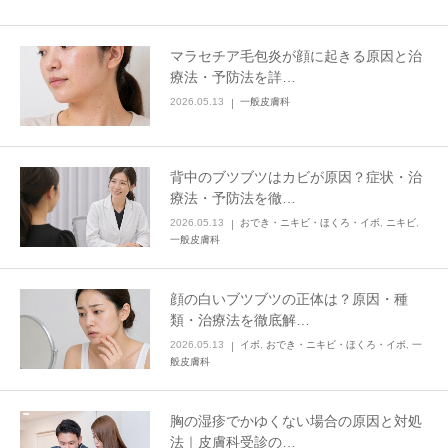
その他
マラセチア毛包炎が顔に起きる原因と治
療法・予防法を詳…
言語
2026.05.13
一般皮膚科
简体中文
한국어
日本語
Español
English
背中のブツブツはカビが原因？症状・治
療法・予防法を徹…
2026.05.13
おでき・ニキビ・ほくろ・イボ
,
ニキビ
,
一般皮膚科
顔の白いブツブツの正体は？原因・種
類・治療法を徹底解…
2026.05.13
イボ
,
おでき・ニキビ・ほくろ・イボ
,
一
般皮膚科
胸の湿疹でかゆくない場合の原因と対処
法｜皮膚科受診の…