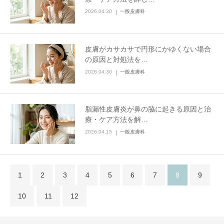
2026.04.30
一般皮膚科
皮膚がカサカサで円形にかゆくない場合
の原因と対処法を…
2026.04.30
一般皮膚科
脂漏性皮膚炎が鼻の脇に起きる原因と治
療・ケア方法を解…
2026.04.15
一般皮膚科
1
2
3
4
5
6
7
8
9
10
11
12