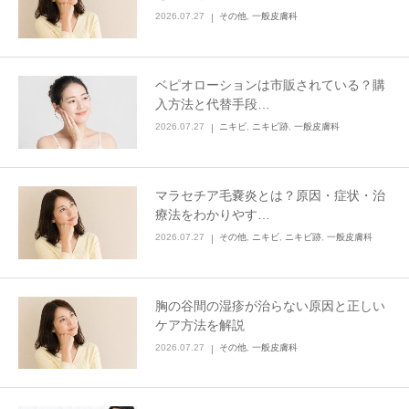
2026.07.27
その他
,
一般皮膚科
ベピオローションは市販されている？購
入方法と代替手段…
2026.07.27
ニキビ
,
ニキビ跡
,
一般皮膚科
マラセチア毛嚢炎とは？原因・症状・治
療法をわかりやす…
2026.07.27
その他
,
ニキビ
,
ニキビ跡
,
一般皮膚科
胸の谷間の湿疹が治らない原因と正しい
ケア方法を解説
2026.07.27
その他
,
一般皮膚科