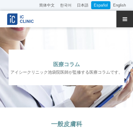
简体中文
한국어
日本語
Español
English
Sobre Nuestra Clínica
Tratamientos
Presentación del Director y Médicos
医療コラム
アイシークリニック池袋院医師が監修する医療コラムです。
Reserva Online
Precios
Acceso
一般皮膚科
Empleo