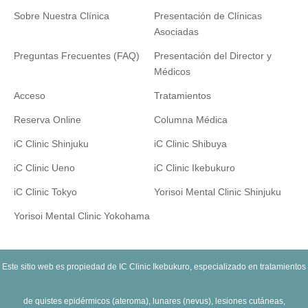
Sobre Nuestra Clínica
Presentación de Clínicas
Asociadas
Preguntas Frecuentes (FAQ)
Presentación del Director y
Médicos
Acceso
Tratamientos
Reserva Online
Columna Médica
iC Clinic Shinjuku
iC Clinic Shibuya
iC Clinic Ueno
iC Clinic Ikebukuro
iC Clinic Tokyo
Yorisoi Mental Clinic Shinjuku
Yorisoi Mental Clinic Yokohama
Este sitio web es propiedad de IC Clinic Ikebukuro, especializado en tratamientos
de quistes epidérmicos (ateroma), lunares (nevus), lesiones cutáneas,