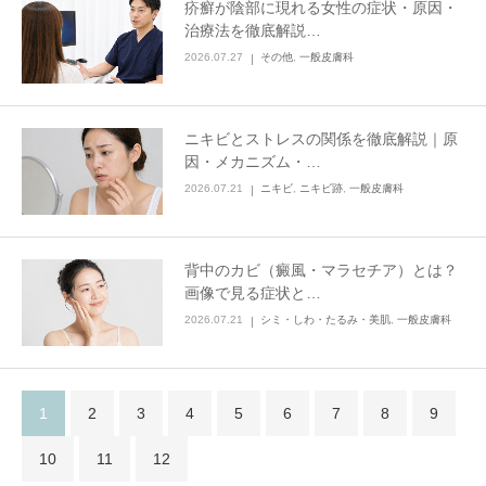
疥癬が陰部に現れる女性の症状・原因・
治療法を徹底解説…
2026.07.27
その他
,
一般皮膚科
ニキビとストレスの関係を徹底解説｜原
因・メカニズム・…
2026.07.21
ニキビ
,
ニキビ跡
,
一般皮膚科
背中のカビ（癜風・マラセチア）とは？
画像で見る症状と…
2026.07.21
シミ・しわ・たるみ・美肌
,
一般皮膚科
1
2
3
4
5
6
7
8
9
10
11
12