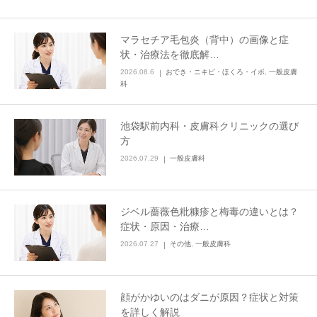
Idioma
マラセチア毛包炎（背中）の画像と症
简体中文
한국어
日本語
Español
状・治療法を徹底解…
2026.08.6
おでき・ニキビ・ほくろ・イボ
,
一般皮膚
English
科
池袋駅前内科・皮膚科クリニックの選び
方
2026.07.29
一般皮膚科
ジベル薔薇色粃糠疹と梅毒の違いとは？
症状・原因・治療…
2026.07.27
その他
,
一般皮膚科
顔がかゆいのはダニが原因？症状と対策
を詳しく解説