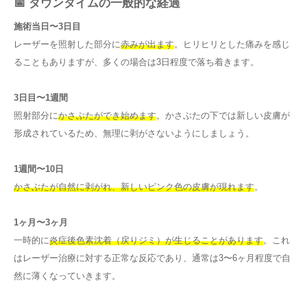
📅 ダウンタイムの一般的な経過
施術当日〜3日目
レーザーを照射した部分に
赤みが出ます
。ヒリヒリとした痛みを感じ
ることもありますが、多くの場合は3日程度で落ち着きます。
3日目〜1週間
照射部分に
かさぶたができ始めます
。かさぶたの下では新しい皮膚が
形成されているため、無理に剥がさないようにしましょう。
1週間〜10日
かさぶたが自然に剥がれ、新しいピンク色の皮膚が現れます
。
1ヶ月〜3ヶ月
一時的に
炎症後色素沈着（戻りジミ）が生じることがあります
。これ
はレーザー治療に対する正常な反応であり、通常は3〜6ヶ月程度で自
然に薄くなっていきます。