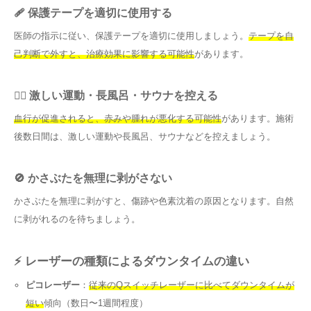
🩹 保護テープを適切に使用する
医師の指示に従い、保護テープを適切に使用しましょう。
テープを自
己判断で外すと、治療効果に影響する可能性
があります。
🏃‍♀️ 激しい運動・長風呂・サウナを控える
血行が促進されると、赤みや腫れが悪化する可能性
があります。施術
後数日間は、激しい運動や長風呂、サウナなどを控えましょう。
🚫 かさぶたを無理に剥がさない
かさぶたを無理に剥がすと、傷跡や色素沈着の原因となります。自然
に剥がれるのを待ちましょう。
⚡ レーザーの種類によるダウンタイムの違い
ピコレーザー
：
従来のQスイッチレーザーに比べてダウンタイムが
短い
傾向（数日〜1週間程度）