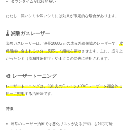
ダウンタイムが比較的短い
ただし、濃いシミや深いシミには効果が限定的な場合があります。
🌡️ 炭酸ガスレーザー
炭酸ガスレーザーは、波長10600nmの遠赤外線領域のレーザーで、
皮
膚組織に含まれる水分に反応して組織を蒸散
させます。主に、盛り上
がったシミ（脂漏性角化症）やホクロの除去に使用されます。
🎨 レーザートーニング
レーザートーニングは、低出力のQスイッチYAGレーザーを顔全体に
均一に照射
する治療法です。
特徴
通常のレーザー治療では悪化リスクがある肝斑にも対応可能