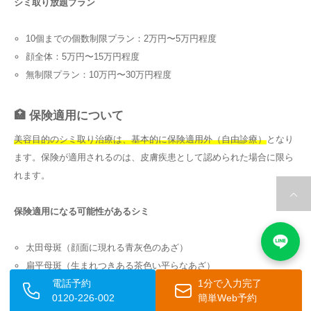
シミ取り放題プラン
10個までの個数制限プラン：2万円〜5万円程度
顔全体：5万円〜15万円程度
無制限プラン：10万円〜30万円程度
🏥 保険適用について
美容目的のシミ取り治療は、基本的に保険適用外（自由診療）
となり
ます。保険が適用されるのは、皮膚疾患として認められた場合に限ら
れます。
保険適用になる可能性があるシミ
太田母斑（顔面に現れる青灰色のあざ）
扁平母斑（生まれつきある茶色い平らなあざ）
電話予約
1分で入力完了
異所性蒙古斑（通常の位置以外に現れる青あざ）
0120-226-002
簡単Web予約
外傷性色素沈着（事故や怪我によってできた色素沈着）