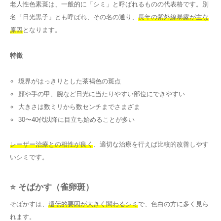
老人性色素斑は、一般的に「シミ」と呼ばれるものの代表格です。別
名「日光黒子」とも呼ばれ、その名の通り、
長年の紫外線暴露が主な
原因
となります。
特徴
境界がはっきりとした茶褐色の斑点
顔や手の甲、腕など日光に当たりやすい部位にできやすい
大きさは数ミリから数センチまでさまざま
30〜40代以降に目立ち始めることが多い
レーザー治療との相性が良く
、適切な治療を行えば比較的改善しやす
いシミです。
⭐ そばかす（雀卵斑）
そばかすは、
遺伝的要因が大きく関わるシミ
で、色白の方に多く見ら
れます。