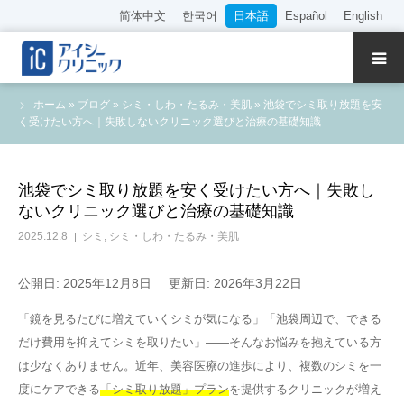
简体中文
한국어
日本語
Español
English
クリニック紹介
ホーム
»
ブログ
»
シミ・しわ・たるみ・美肌
»
池袋でシミ取り放題を安
く受けたい方へ｜失敗しないクリニック選びと治療の基礎知識
診療内容
院長・医師の紹介
池袋でシミ取り放題を安く受けたい方へ｜失敗し
ないクリニック選びと治療の基礎知識
WEB予約
2025.12.8
シミ
,
シミ・しわ・たるみ・美肌
料金表
公開日: 2025年12月8日
更新日: 2026年3月22日
「鏡を見るたびに増えていくシミが気になる」「池袋周辺で、できる
アクセス
だけ費用を抑えてシミを取りたい」——そんなお悩みを抱えている方
は少なくありません。近年、美容医療の進歩により、複数のシミを一
採用情報
度にケアできる
「シミ取り放題」プラン
を提供するクリニックが増え