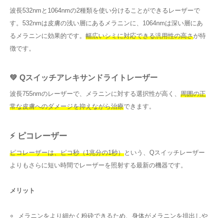
波長532nmと1064nmの2種類を使い分けることができるレーザーで
す。532nmは皮膚の浅い層にあるメラニンに、1064nmは深い層にあ
るメラニンに効果的です。
幅広いシミに対応できる汎用性の高さ
が特
徴です。
💚 Qスイッチアレキサンドライトレーザー
波長755nmのレーザーで、メラニンに対する選択性が高く、
周囲の正
常な皮膚へのダメージを抑えながら治療
できます。
⚡ ピコレーザー
ピコレーザーは、ピコ秒（1兆分の1秒）
という、Qスイッチレーザー
よりもさらに短い時間でレーザーを照射する最新の機器です。
メリット
メラニンをより細かく粉砕できるため、身体がメラニンを排出しや