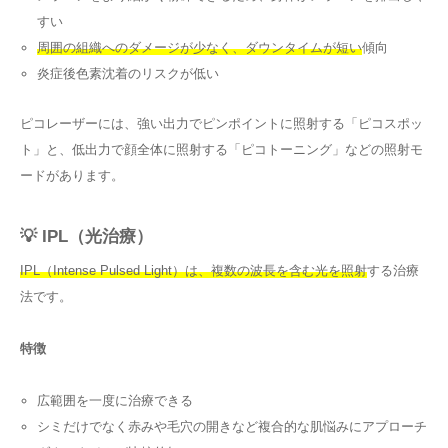
すい
周囲の組織へのダメージが少なく、ダウンタイムが短い
傾向
炎症後色素沈着のリスクが低い
ピコレーザーには、強い出力でピンポイントに照射する「ピコスポッ
ト」と、低出力で顔全体に照射する「ピコトーニング」などの照射モ
ードがあります。
💡 IPL（光治療）
IPL（Intense Pulsed Light）は、複数の波長を含む光を照射
する治療
法です。
特徴
広範囲を一度に治療できる
シミだけでなく赤みや毛穴の開きなど複合的な肌悩みにアプローチ