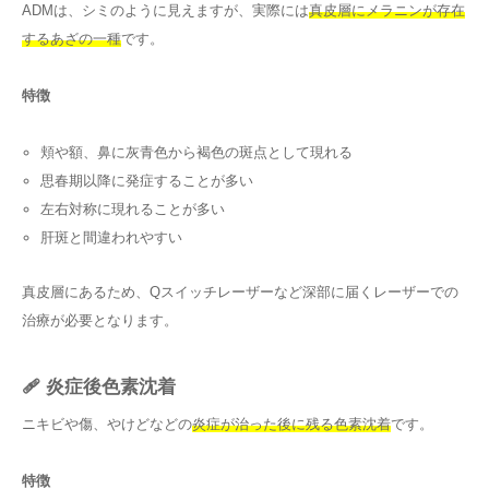
ADMは、シミのように見えますが、実際には
真皮層にメラニンが存在
するあざの一種
です。
特徴
頬や額、鼻に灰青色から褐色の斑点として現れる
思春期以降に発症することが多い
左右対称に現れることが多い
肝斑と間違われやすい
真皮層にあるため、Qスイッチレーザーなど深部に届くレーザーでの
治療が必要となります。
🩹 炎症後色素沈着
ニキビや傷、やけどなどの
炎症が治った後に残る色素沈着
です。
特徴