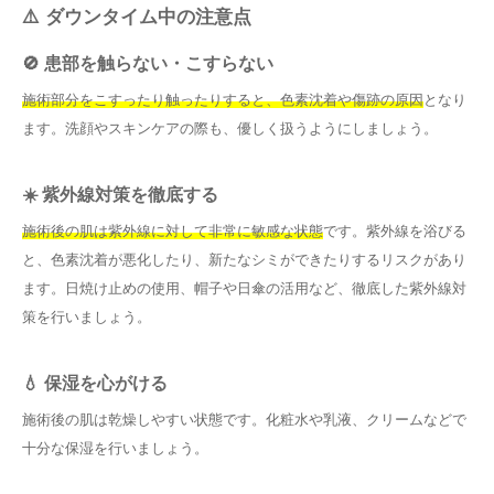
⚠️ ダウンタイム中の注意点
🚫 患部を触らない・こすらない
施術部分をこすったり触ったりすると、色素沈着や傷跡の原因
となり
ます。洗顔やスキンケアの際も、優しく扱うようにしましょう。
☀️ 紫外線対策を徹底する
施術後の肌は紫外線に対して非常に敏感な状態
です。紫外線を浴びる
と、色素沈着が悪化したり、新たなシミができたりするリスクがあり
ます。日焼け止めの使用、帽子や日傘の活用など、徹底した紫外線対
策を行いましょう。
💧 保湿を心がける
施術後の肌は乾燥しやすい状態です。化粧水や乳液、クリームなどで
十分な保湿を行いましょう。