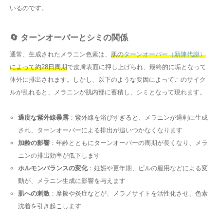
いるのです。
🔄 ターンオーバーとシミの関係
通常、生成されたメラニン色素は、
肌の
ターンオーバー（新陳代謝）
によって約28日周期
で皮膚表面に押し上げられ、最終的に垢となって
体外に排出されます。しかし、以下のような要因によってこのサイク
ルが乱れると、メラニンが肌内部に蓄積し、シミとなって現れます。
過度な紫外線暴露
：紫外線を浴びすぎると、メラニンが過剰に生成
され、ターンオーバーによる排出が追いつかなくなります
加齢の影響
：年齢とともにターンオーバーの周期が長くなり、メラ
ニンの排出効率が低下します
ホルモンバランスの変化
：妊娠や更年期、ピルの服用などによる変
動が、メラニン生成に影響を与えます
肌への刺激
：摩擦や炎症などが、メラノサイトを活性化させ、色素
沈着を引き起こします