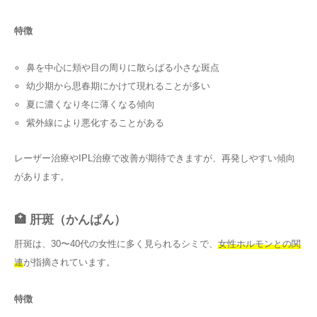
特徴
鼻を中心に頬や目の周りに散らばる小さな斑点
幼少期から思春期にかけて現れることが多い
夏に濃くなり冬に薄くなる傾向
紫外線により悪化することがある
レーザー治療やIPL治療で改善が期待できますが、再発しやすい傾向
があります。
🏥 肝斑（かんぱん）
肝斑は、30〜40代の女性に多く見られるシミで、
女性ホルモンとの関
連
が指摘されています。
特徴