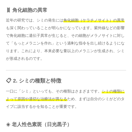
🧬 角化細胞の異常
近年の研究では、シミの発生には
角化細胞（ケラチノサイト）の異常
も深く関わっていることが明らかになっています。紫外線などの影響
で角化細胞に遺伝子異常が生じると、その細胞がメラノサイトに対し
て「もっとメラニンを作れ」という過剰な指令を出し続けるようにな
ります。これにより、本来必要な量以上のメラニンが生成され、シミ
が形成されるのです。
📋 2. シミの種類と特徴
一口に「シミ」といっても、その種類はさまざまです。
シミの種類に
よって原因や適切な治療法が異なる
ため、まずは自分のシミがどのタ
イプに該当するかを知ることが重要です。
☀️ 老人性色素斑（日光黒子）