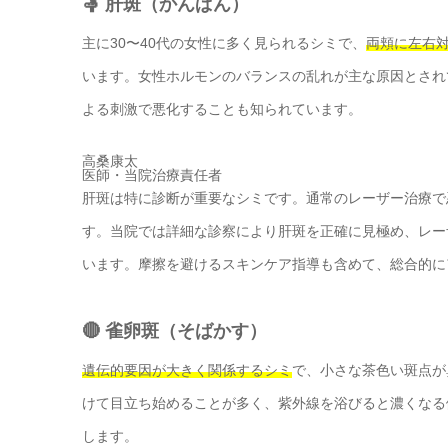
🤱 肝斑（かんぱん）
主に30〜40代の女性に多く見られるシミで、
両頬に左右
います。女性ホルモンのバランスの乱れが主な原因とされ
よる刺激で悪化することも知られています。
高桑康太
医師・当院治療責任者
肝斑は特に診断が重要なシミです。通常のレーザー治療で
す。当院では詳細な診察により肝斑を正確に見極め、レー
います。摩擦を避けるスキンケア指導も含めて、総合的に
🔴 雀卵斑（そばかす）
遺伝的要因が大きく関係するシミ
で、小さな茶色い斑点が
けて目立ち始めることが多く、紫外線を浴びると濃くなる
します。