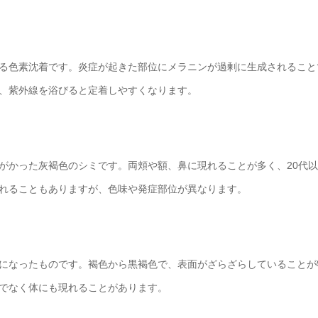
る色素沈着です。炎症が起きた部位にメラニンが過剰に生成されること
、紫外線を浴びると定着しやすくなります。
がかった灰褐色のシミです。両頬や額、鼻に現れることが多く、20代
れることもありますが、色味や発症部位が異なります。
になったものです。褐色から黒褐色で、表面がざらざらしていることが
でなく体にも現れることがあります。