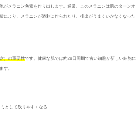
胞がメラニン色素を作り出します。通常、このメラニンは肌のターンオ
積により、メラニンが過剰に作られたり、排出がうまくいかなくなった
謝）の重要性
です。健康な肌では約28日周期で古い細胞が新しい細胞
ます。
シミとして残りやすくなる