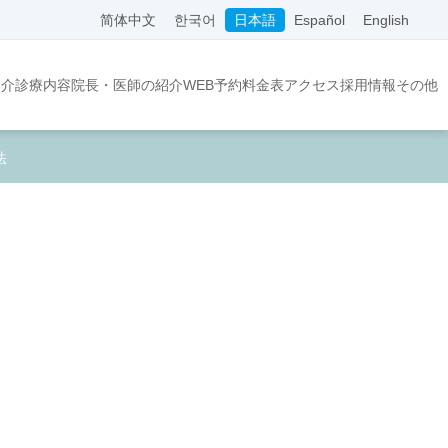
简体中文
한국어
日本語
Español
English
紹介
診療内容
院長・医師の紹介
WEB予約
料金表
アクセス
採用情報
その他
法
師